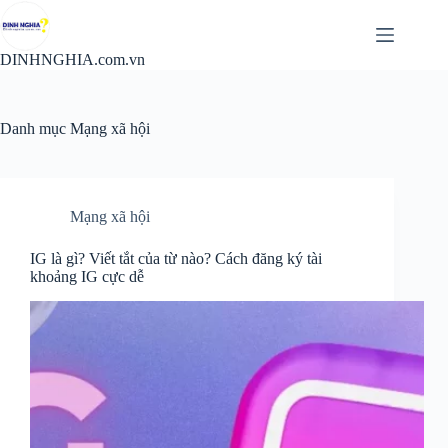
Chuyển
đến
phần
DINHNGHIA.com.vn
nội
dung
Danh mục
Mạng xã hội
Mạng xã hội
IG là gì? Viết tắt của từ nào? Cách đăng ký tài
khoảng IG cực dễ