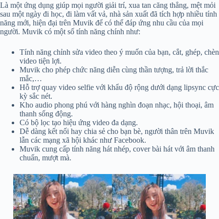
Là một ứng dụng giúp mọi người giải trí, xua tan căng thẳng, mệt mỏi
sau một ngày đi học, đi làm vất vả, nhà sản xuất đã tích hợp nhiều tính
năng mới, hiện đại trên Muvik để có thể đáp ứng nhu cầu của mọi
người. Muvik có một số tính năng chính như:
Tính năng chỉnh sửa video theo ý muốn của bạn, cắt, ghép, chèn
video tiện lợi.
Muvik cho phép chức năng diễn cùng thần tượng, trả lời thắc
mắc,…
Hỗ trợ quay video selfie với khẩu độ rộng dưới dạng lipsync cực
kỳ sắc nét.
Kho audio phong phú với hàng nghìn đoạn nhạc, hội thoại, âm
thanh sống động.
Có bộ lọc tạo hiệu ứng video đa dạng.
Dễ dàng kết nối hay chia sẻ cho bạn bè, người thân trên Muvik
lẫn các mạng xã hội khác như Facebook.
Muvik cung cấp tính năng hát nhép, cover bài hát với âm thanh
chuẩn, mượt mà.