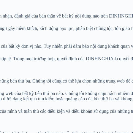
 cảm nhận, đánh giá của bản thân về bất kỳ nội dung nào trên DINHNGH
 ngữ gây hiềm khích, kích động bạo lực, phân biệt chủng tộc, tôn giá
A của bất kỳ đơn vị nào. Tuy nhiên phải đảm bảo nội dung khách quan 
g hợp lệ. Trong mọi trường hợp, quyết định của DINHNGHIA là quyết đ
bên thứ ba. Chúng tôi cũng có thể lựa chọn những trang web để đưa 
eb của bất kỳ bên thứ ba nào. Chúng tôi không chịu trách nhiệm đối
ưới dạng kết quả tìm kiếm hoặc quảng cáo của bên thứ ba và không đ
của mình và tuân thủ các điều kiện và điều khoản sử dụng của những t