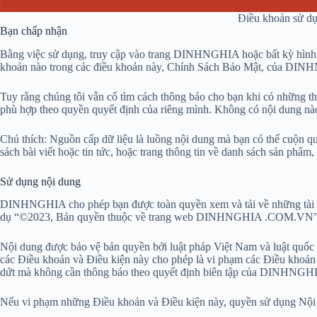
Điều khoản sử d
Bạn chấp nhận
Bằng việc sử dụng, truy cập vào trang DINHNGHIA hoặc bất kỳ hình t
khoản nào trong các điều khoản này, Chính Sách Bảo Mật, của DIN
Tuy rằng chúng tôi vẫn cố tìm cách thông báo cho bạn khi có những t
phù hợp theo quyền quyết định của riêng mình. Không có nội dung nào
Chú thích: Nguồn cấp dữ liệu là luồng nội dung mà bạn có thể cuộn qua
sách bài viết hoặc tin tức, hoặc trang thông tin về danh sách sản phẩm
Sử dụng nội dung
DINHNGHIA cho phép bạn được toàn quyền xem và tải về những tài liệu
dụ “©2023, Bản quyền thuộc về trang web DINHNGHIA .COM.VN” và c
Nội dung được bảo vệ bản quyền bởi luật pháp Việt Nam và luật q
các Điều khoản và Điều kiện này cho phép là vi phạm các Điều khoản 
dứt mà không cần thông báo theo quyết định biên tập của DINHNGHI
Nếu vi phạm những Điều khoản và Điều kiện này, quyền sử dụng Nội du