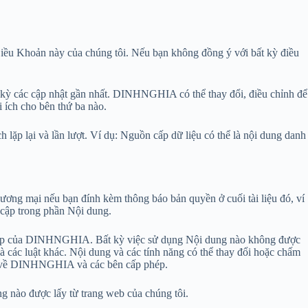
iều Khoản này của chúng tôi. Nếu bạn không đồng ý với bất kỳ điều
h kỳ các cập nhật gần nhất. DINHNGHIA có thể thay đổi, điều chỉnh để
 ích cho bên thứ ba nào.
lặp lại và lần lượt. Ví dụ: Nguồn cấp dữ liệu có thể là nội dung danh
ơng mại nếu bạn đính kèm thông báo bản quyền ở cuối tài liệu đó, ví
ập trong phần Nội dung.
hép của DINHNGHIA. Bất kỳ việc sử dụng Nội dung nào không được
 các luật khác. Nội dung và các tính năng có thể thay đổi hoặc chấm
ộc về DINHNGHIA và các bên cấp phép.
g nào được lấy từ trang web của chúng tôi.