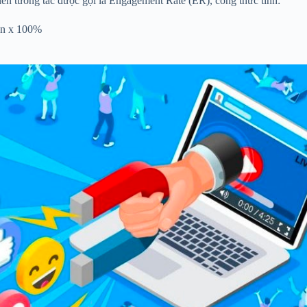
 lên tương tác được gọi là Engagement Rate (ER), công thức tính:
an x 100%