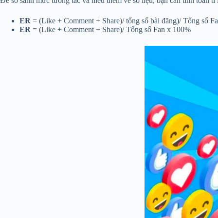
Để so sánh mức tương tác và hiểu thêm về số liệu, bạn cần tính toán tỉ
ER
= (Like + Comment + Share)/ tổng số bài đăng)/ Tổng số F
ER
= (Like + Comment + Share)/ Tổng số Fan x 100%