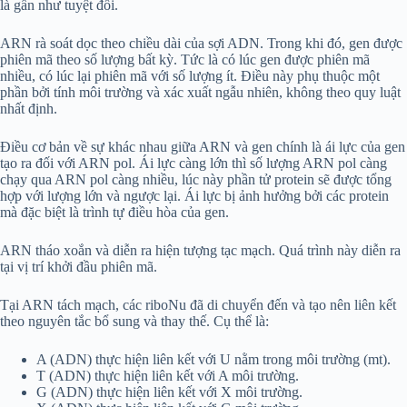
là gần như tuyệt đối.
ARN rà soát dọc theo chiều dài của sợi ADN. Trong khi đó, gen được
phiên mã theo số lượng bất kỳ. Tức là có lúc gen được phiên mã
nhiều, có lúc lại phiên mã với số lượng ít. Điều này phụ thuộc một
phần bởi tính môi trường và xác xuất ngẫu nhiên, không theo quy luật
nhất định.
Điều cơ bản về sự khác nhau giữa ARN và gen chính là ái lực của gen
tạo ra đối với ARN pol. Ái lực càng lớn thì số lượng ARN pol càng
chạy qua ARN pol càng nhiều, lúc này phần tử protein sẽ được tổng
hợp với lượng lớn và ngược lại. Ái lực bị ảnh hưởng bởi các protein
mà đặc biệt là trình tự điều hòa của gen.
ARN tháo xoắn và diễn ra hiện tượng tạc mạch. Quá trình này diễn ra
tại vị trí khởi đầu phiên mã.
Tại ARN tách mạch, các riboNu đã di chuyển đến và tạo nên liên kết
theo nguyên tắc bổ sung và thay thế. Cụ thể là:
A (ADN) thực hiện liên kết với U nằm trong môi trường (mt).
T (ADN) thực hiện liên kết với A môi trường.
G (ADN) thực hiện liên kết với X môi trường.