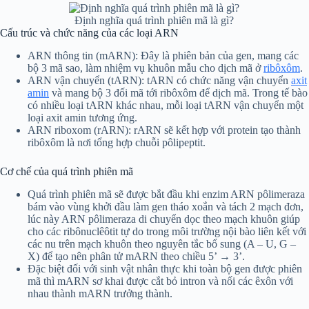
Định nghĩa quá trình phiên mã là gì?
Cấu trúc và chức năng của các loại ARN
ARN thông tin (mARN): Đây là phiên bản của gen, mang các
bộ 3 mã sao, làm nhiệm vụ khuôn mẫu cho dịch mã ở
ribôxôm
.
ARN vận chuyển (tARN): tARN có chức năng vận chuyển
axit
amin
và mang bộ 3 đối mã tới ribôxôm để dịch mã. Trong tế bào
có nhiều loại tARN khác nhau, mỗi loại tARN vận chuyển một
loại axit amin tương ứng.
ARN riboxom (rARN): rARN sẽ kết hợp với protein tạo thành
ribôxôm là nơi tổng hợp chuỗi pôlipeptit.
Cơ chế của quá trình phiên mã
Quá trình phiên mã sẽ được bắt đầu khi enzim ARN pôlimeraza
bám vào vùng khởi đầu làm gen tháo xoắn và tách 2 mạch đơn,
lúc này ARN pôlimeraza di chuyển dọc theo mạch khuôn giúp
cho các ribônuclêôtit tự do trong môi trường nội bào liên kết với
các nu trên mạch khuôn theo nguyên tắc bổ sung (A – U, G –
X) để tạo nên phân tử mARN theo chiều 5’ → 3’.
Đặc biệt đối với sinh vật nhân thực khi toàn bộ gen được phiên
mã thì mARN sơ khai được cắt bỏ intron và nối các êxôn với
nhau thành mARN trưởng thành.