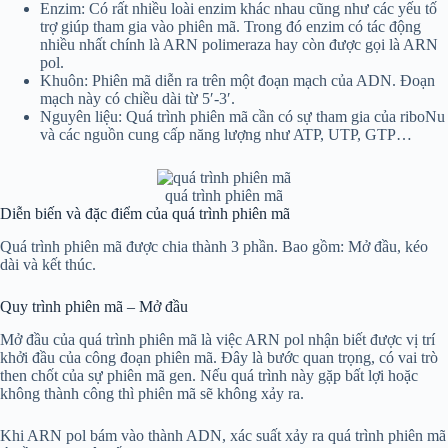
Enzim: Có rất nhiều loài enzim khác nhau cũng như các yếu tố
trợ giúp tham gia vào phiên mã. Trong đó enzim có tác động
nhiều nhất chính là ARN polimeraza hay còn được gọi là ARN
pol.
Khuôn: Phiên mã diễn ra trên một đoạn mạch của ADN. Đoạn
mạch này có chiều dài từ 5′-3′.
Nguyên liệu: Quá trình phiên mã cần có sự tham gia của riboNu
và các nguồn cung cấp năng lượng như ATP, UTP, GTP…
quá trình phiên mã
Diễn biến và đặc điểm của quá trình phiên mã
Quá trình phiên mã được chia thành 3 phần. Bao gồm: Mở đầu, kéo
dài và kết thúc.
Quy trình phiên mã – Mở đầu
Mở đầu của quá trình phiên mã là việc ARN pol nhận biết được vị trí
khởi đầu của công đoạn phiên mã. Đây là bước quan trọng, có vai trò
then chốt của sự phiên mã gen. Nếu quá trình này gặp bất lợi hoặc
không thành công thì phiên mã sẽ không xảy ra.
Khi ARN pol bám vào thành ADN, xác suất xảy ra quá trình phiên mã