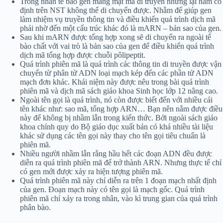
Trong nhân tế bào gen mang mật mã di truyền nhưng lại nằm cố
định trên NST không thể di chuyển được. Nhằm để giúp gen
làm nhiệm vụ truyền thông tin và điều khiển quá trình dịch mã
phải nhờ đến một cấu trúc khác đó là mARN – bản sao của gen.
Sau khi mARN được tổng hợp xong sẽ di chuyển ra ngoài tế
bào chất với vai trò là bản sao của gen để điều khiển quá trình
dịch mã tổng hợp được chuỗi pôlipeptit.
Quá trình phiên mã là quá trình các thông tin di truyền được vận
chuyển từ phân tử ADN loại mạch kép đến các phần tử ADN
mạch đơn khác. Khái niệm này được nêu trong bài quá trình
phiên mã và dịch mã sách giáo khoa Sinh học lớp 12 nâng cao.
Ngoài tên gọi là quá trình, nó còn được biết đến với nhiều cái
tên khác như: sao mã, tổng hợp ARN… Bạn nên nắm được điều
này để không bị nhầm lẫn trong kiến thức. Bởi ngoài sách giáo
khoa chính quy do Bộ giáo dục xuất bản có khá nhiều tài liệu
khác sử dụng các tên gọi này thay cho tên gọi tiêu chuẩn là
phiên mã.
Nhiều người nhầm lẫn rằng hầu hết các đoạn ADN đều được
diễn ra quá trình phiên mã để trở thành ARN. Nhưng thực tế chỉ
có gen mới được xảy ra hiện tượng phiên mã.
Quá trình phiên mã này chỉ diễn ra trên 1 đoạn mạch nhất định
của gen. Đoạn mạch này có tên gọi là mạch gốc. Quá trình
phiên mã chỉ xảy ra trong nhân, vào kì trung gian của quá trình
phân bào.