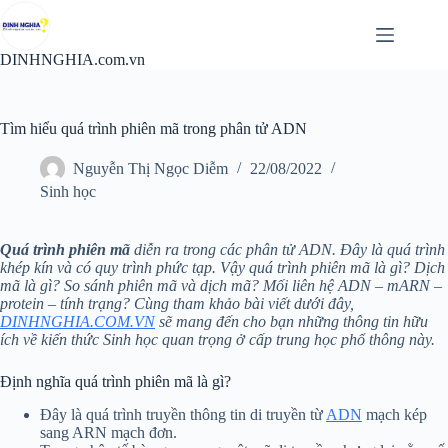
Chuyển
đến
phần
DINHNGHIA.com.vn
nội
dung
Tìm hiểu quá trình phiên mã trong phân tử ADN
Nguyễn Thị Ngọc Diễm
22/08/2022
Sinh học
Quá trình phiên mã
diễn ra trong các phân tử ADN. Đây là quá trình
khép kín và có quy trình phức tạp. Vậy quá trình phiên mã là gì? Dịch
mã là gì? So sánh phiên mã và dịch mã? Mối liên hệ ADN – mARN –
protein – tính trạng? Cùng tham khảo bài viết dưới đây,
DINHNGHIA.COM.VN
sẽ mang đến cho bạn những thông tin hữu
ích về kiến thức Sinh học quan trọng ở cấp trung học phổ thông này.
Định nghĩa quá trình phiên mã là gì?
Đây là quá trình truyền thông tin di truyền từ
ADN
mạch kép
sang ARN mạch đơn.