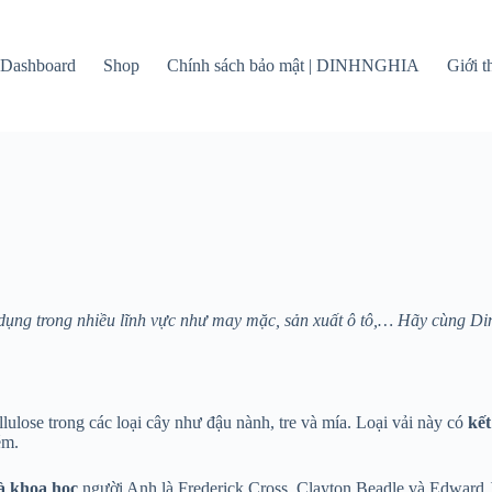
Dashboard
Shop
Chính sách bảo mật | DINHNGHIA
Giới 
dụng trong nhiều lĩnh vực như may mặc, sản xuất ô tô,… Hãy cùng Din
llulose trong các loại cây như đậu nành, tre và mía. Loại vải này có
kết
ém.
à khoa học
người Anh là Frederick Cross, Clayton Beadle và Edward