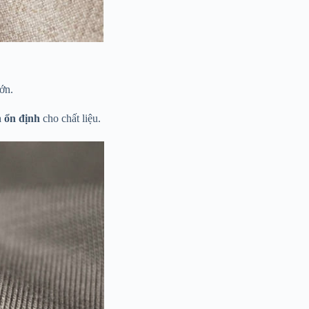
ớn.
h ổn định
cho chất liệu.