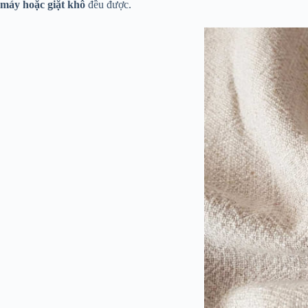
máy hoặc giặt khô
đều được.