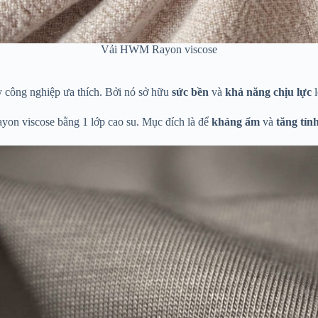
Vải HWM Rayon viscose
ay công nghiệp ưa thích. Bởi nó sở hữu
sức bền
và
khả năng chịu lực
l
Rayon viscose bằng 1 lớp cao su. Mục đích là để
kháng ẩm
và
tăng tín