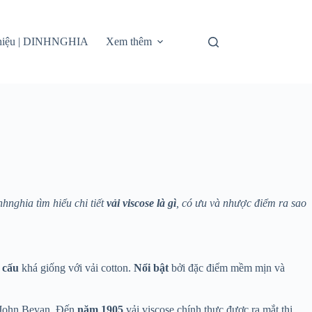
thiệu | DINHNGHIA
Xem thêm
hnghia tìm hiểu chi tiết
vải viscose là gì
, có ưu và nhược điểm ra sao
 cấu
khá giống với vải cotton.
Nổi bật
bởi đặc điểm mềm mịn và
 John Bevan. Đến
năm 1905
vải viscose chính thực được ra mắt thị