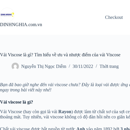
Chuyển
đến
phần
Checkout
nội
dung
DINHNGHIA.com.vn
Vải Viscose là gì? Tìm hiểu về ưu và nhược điểm của vải Viscose
Nguyễn Thị Ngọc Diễm
30/11/2022
Thời trang
Bạn đã bao giờ nghe đến vải viscose chưa?
Đây là loại vải được ứng 
ngay trong bài viết này nhé!
Vải viscose là gì?
Vải Viscose (hay còn gọi là vải
Rayon
) được làm từ chất xơ của sợi ce
thoáng mát. Tuy nhiên, vải viscose không có độ đàn hồi nên co giãn k
Chất vải viscose được bắt nguồn từ nước
Anh
vào năm 1892 bởi
3 nh