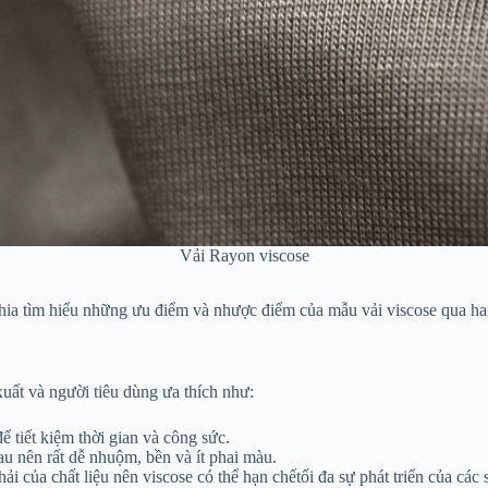
Vải Rayon viscose
ia tìm hiểu những ưu điểm và nhược điểm của mẫu vải viscose qua hai
uất và người tiêu dùng ưa thích như:
ể tiết kiệm thời gian và công sức.
u nên rất dễ nhuộm, bền và ít phai màu.
của chất liệu nên viscose có thể hạn chếtối đa sự phát triển của các s