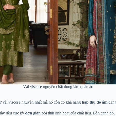
Vải viscose nguyên chất dùng làm quần áo
 vải viscose nguyên nhất mà nó còn có khả năng
hấp thụ độ ẩm
đáng
này đều cực kỳ
đơn giản
bởi tính linh hoạt của chất liệu. Bên cạnh đ