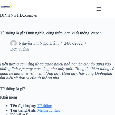
Chuyển
đến
phần
DINHNGHIA.com.vn
nội
dung
Từ thông là gì? Định nghĩa, công thức, đơn vị từ thông Weber
Nguyễn Thị Ngọc Diễm
24/07/2022
Đơn vị tính
Hiện tượng cảm ứng từ đã được nhiều nhà nghiên cứu áp dụng vào
những lĩnh vực máy móc cũng như máy móc. Trong đó thì từ thông có
quan hệ mật thiết với hiện tượng này. Hôm nay, hãy cùng Dinhnghia
tìm hiểu về
đơn vị của từ thông
nha.
Từ thông là gì?
Khái niệm
Tên đại lượng
:
Từ thông
Tên tiếng Anh
:
Magnetic flux
Ký hiệu
: B