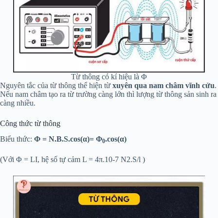
Từ thông có kí hiệu là Φ
Nguyên tắc của từ thông thể hiện từ
xuyên qua nam châm vĩnh cửu
.
Nếu nam châm tạo ra từ trường càng lớn thì lượng từ thông sản sinh ra
càng nhiều.
Công thức từ thông
Biểu thức:
Φ = N.B.S.cos(α)= Φ
.cos(α)
0
(Với Φ = LI, hệ số tự cảm L = 4π.10-7 N2.S/l )