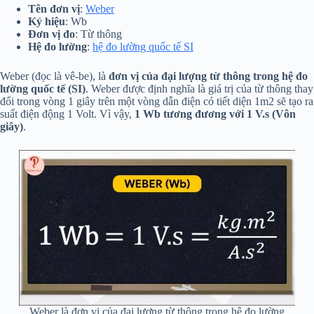
Tên đơn vị
:
Weber
Ký hiệu
: Wb
Đơn vị đo
: Từ thông
Hệ đo lường
:
hệ đo lường quốc tế SI
Weber (đọc là vê-be), là
đơn vị của đại lượng từ thông trong hệ đo
lường quốc tế
(SI)
. Weber được định nghĩa là giá trị của từ thông thay
đổi trong vòng 1 giây trên một vòng dẫn điện có tiết diện 1m2 sẽ tạo ra
suất điện động 1 Volt. Vì vậy,
1 Wb tương đương với 1 V.s
(Vôn
giây)
.
Weber là đơn vị của đại lượng từ thông trong hệ đo lường