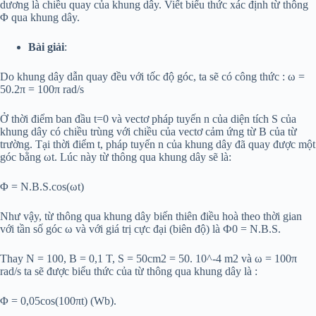
dương là chiều quay của khung dây. Viết biểu thức xác định từ thông
Φ qua khung dây.
Bài giải
:
Do khung dây dẫn quay đều với tốc độ góc, ta sẽ có công thức : ω =
50.2π = 100π rad/s
Ở thời điểm ban đầu t=0 và vectơ pháp tuyến n của diện tích S của
khung dây có chiều trùng với chiều của vectơ cảm ứng từ B của từ
trường. Tại thời điểm t, pháp tuyến n của khung dây đã quay được một
góc bằng ωt. Lúc này từ thông qua khung dây sẽ là:
Φ = N.B.S.cos(ωt)
Như vậy, từ thông qua khung dây biến thiên điều hoà theo thời gian
với tần số góc ω và với giá trị cực đại (biên độ) là Ф0 = N.B.S.
Thay N = 100, B = 0,1 T, S = 50cm2 = 50. 10^-4 m2 và ω = 100π
rad/s ta sẽ được biểu thức của từ thông qua khung dây là :
Φ = 0,05cos(100πt) (Wb).