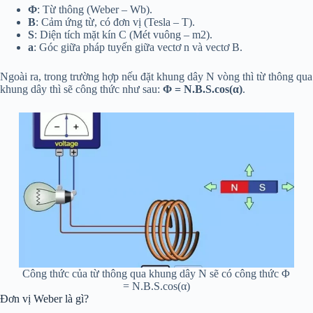
Φ
: Từ thông (Weber – Wb).
B
: Cảm ứng từ, có đơn vị (Tesla – T).
S
: Diện tích mặt kín C (Mét vuông – m2).
a
: Góc giữa pháp tuyến giữa vectơ n và vectơ B.
Ngoài ra, trong trường hợp nếu đặt khung dây N vòng thì từ thông qua
khung dây thì sẽ công thức như sau:
Φ = N.B.S.cos(α)
.
Công thức của từ thông qua khung dây N sẽ có công thức Φ
= N.B.S.cos(α)
Đơn vị Weber là gì?