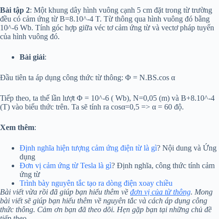
Bài tập 2
: Một khung dây hình vuông cạnh 5 cm đặt trong từ trường
đều có cảm ứng từ B=8.10^-4 T. Từ thông qua hình vuông đó bằng
10^-6 Wb. Tính góc hợp giữa véc tơ cảm ứng từ và vectơ pháp tuyến
của hình vuông đó.
Bài giải
:
Đầu tiên ta áp dụng công thức từ thông: Φ = N.BS.cos α
Tiếp theo, ta thế lần lượt Φ = 10^-6 ( Wb), N=0,05 (m) và B+8.10^-4
(T) vào biểu thức trên. Ta sẽ tính ra cosα=0,5 => α = 60 độ.
Xem thêm
:
Định nghĩa hiện tượng cảm ứng điện từ là gì
? Nội dung và Ứng
dụng
Đơn vị cảm ứng từ Tesla là gì
? Định nghĩa, công thức tính cảm
ứng từ
Trình bày nguyên tắc tạo ra dòng điện xoay chiều
Bài viết vừa rồi đã giúp bạn hiểu thêm về
đơn vị của từ thông
. Mong
bài viết sẽ giúp bạn hiểu thêm về nguyên tắc và cách áp dụng công
thức thông. Cảm ơn bạn đã theo dõi. Hẹn gặp bạn tại những chủ đề
tiếp theo.