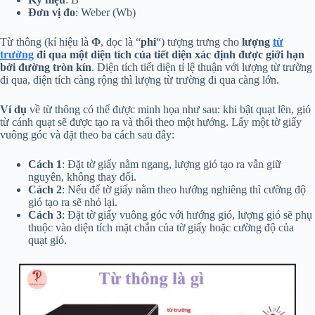
Đơn vị đo
: Weber (Wb)
Từ thông (kí hiệu là
Φ
, đọc là “
phi
“) tượng trưng cho
lượng
từ
trường
đi qua một diện tích của tiết diện xác định được giới hạn
bởi đường tròn kín
. Diện tích tiết diện tỉ lệ thuận với lượng từ trường
đi qua, diện tích càng rộng thì lượng từ trường đi qua càng lớn.
Ví dụ
về từ thông có thể được minh họa như sau: khi bật quạt lên, gió
từ cánh quạt sẽ được tạo ra và thổi theo một hướng. Lấy một tờ giấy
vuông góc và đặt theo ba cách sau đây:
Cách 1
: Đặt tờ giấy nằm ngang, lượng gió tạo ra vẫn giữ
nguyên, không thay đổi.
Cách 2
: Nếu để tờ giấy nằm theo hướng nghiêng thì cường độ
gió tạo ra sẽ nhỏ lại.
Cách 3
: Đặt tờ giấy vuông góc với hướng gió, lượng gió sẽ phụ
thuộc vào diện tích mặt chắn của tờ giấy hoặc cường độ của
quạt gió.