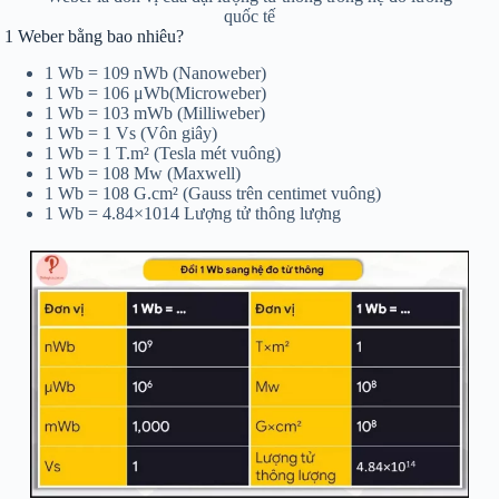
quốc tế
1 Weber bằng bao nhiêu?
1 Wb = 109 nWb (Nanoweber)
1 Wb = 106 μWb(Microweber)
1 Wb = 103 mWb (Milliweber)
1 Wb = 1 Vs (Vôn giây)
1 Wb = 1 T.m² (Tesla mét vuông)
1 Wb = 108 Mw (Maxwell)
1 Wb = 108 G.cm² (Gauss trên centimet vuông)
1 Wb = 4.84×1014 Lượng tử thông lượng