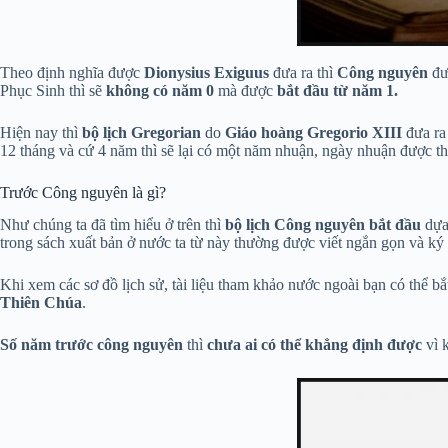
Theo định nghĩa được
Dionysius Exiguus
đưa ra thì
Công nguyên
đư
Phục Sinh thì sẽ
không có năm 0
mà được
bắt đầu từ năm 1.
Hiện nay thì
bộ lịch Gregorian
do
Giáo hoàng Gregorio XIII
đưa ra
12 tháng và cứ 4 năm thì sẽ lại có một năm nhuận, ngày nhuận được t
Trước Công nguyên là gì?
Như chúng ta đã tìm hiểu ở trên thì
bộ lịch Công nguyên bắt đầu
dựa
trong sách xuất bản ở nước ta từ này thường được viết ngắn gọn và ký
Khi xem các sơ đồ lịch sử, tài liệu tham khảo nước ngoài bạn có thể bắ
Thiên Chúa
.
Số năm trước công nguyên
thì
chưa ai có thể khẳng định được
vì k