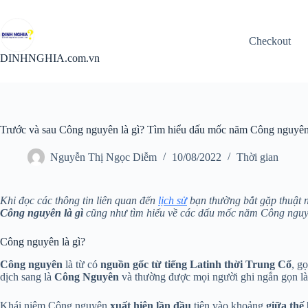
Chuyển
đến
phần
Checkout
nội
dung
DINHNGHIA.com.vn
Trước và sau Công nguyên là gì? Tìm hiểu dấu mốc năm Công nguyê
Nguyễn Thị Ngọc Diễm
10/08/2022
Thời gian
Khi đọc các thông tin liên quan đến
lịch sử
bạn thường bắt gặp thuật n
Công nguyên là gì
cũng như tìm hiểu về các dấu mốc năm Công nguyê
Công nguyên là gì?
Công nguyên
là từ có
nguồn gốc từ tiếng Latinh thời Trung Cổ
, gọ
dịch sang là
Công Nguyên
và thường được mọi người ghi ngắn gọn là
Khái niệm Công nguyên
xuất hiện lần đầu
tiên vào khoảng
giữa thế 