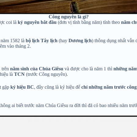
Công nguyên là gì?
ợc coi là
kỷ nguyên bắt đầu
(đơn vị tính bằng năm) tính theo
năm chú
 năm 1582 là
bộ lịch Tây lịch
(hay
Dương lịch
) thông dụng nhất vẫn 
hêm vào tháng 2.
 trên
năm sinh của Chúa Giêsu
và được cho là năm 1 thì
những năm 
 hiệu là
TCN
(trước Công nguyên).
t gặp
ký hiệu BC
, đây cũng là ký hiệu để
chỉ những năm trước công
hông ai biết trước năm Chúa Giêsu ra đời thì đã có bao nhiêu năm trướ