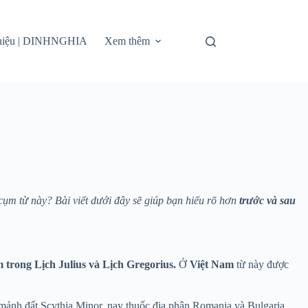
thiệu | DINHNGHIA
Xem thêm
ụm từ này? Bài viết dưới đây sẽ giúp bạn hiểu rõ hơn
trước và sau
 trong Lịch Julius và Lịch Gregorius.
Ở
Việt Nam
từ này được
mảnh đất Scythia Minor, nay thuốc địa phận Romania và Bulgaria.