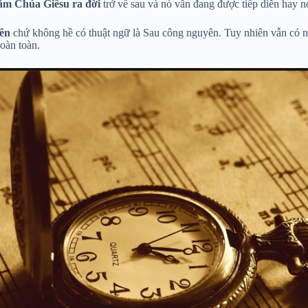
ăm Chúa Giêsu ra đời
trở về sau và nó vẫn đang được tiếp diễn hay n
ên
chứ không hề có thuật ngữ là Sau công nguyên. Tuy nhiên vẫn có nh
oàn toàn.