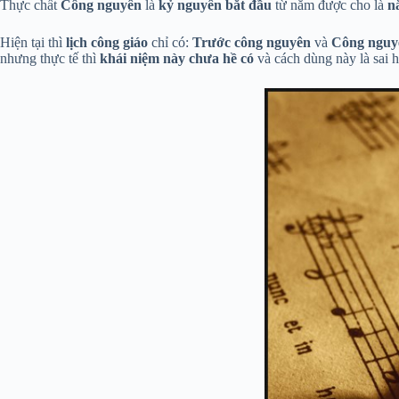
Thực chất
Công nguyên
là
kỷ nguyên bắt đầu
từ năm được cho là
n
Hiện tại thì
lịch công giáo
chỉ có:
Trước công nguyên
và
Công nguy
nhưng thực tế thì
khái niệm này chưa hề có
và cách dùng này là sai h