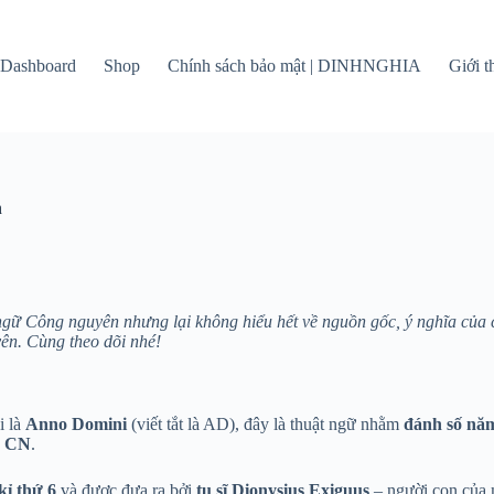
Dashboard
Shop
Chính sách bảo mật | DINHNGHIA
Giới 
n
gữ Công nguyên nhưng lại không hiểu hết về nguồn gốc, ý nghĩa của c
n. Cùng theo dõi nhé!
i là
Anno Domini
(viết tắt là AD), đây là thuật ngữ nhằm
đánh số năm
CN
.
kỉ thứ 6
và được đưa ra bởi
tu sĩ Dionysius Exiguus
– người con của 