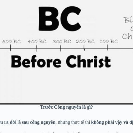
Trước Công nguyên là gì?
u ra đời
là
sau công nguyên
, nhưng thực tế thì
không phải vậy và đị