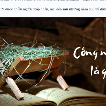
chưa được nhiều người chấp nhận, mãi đến
sau những năm 800
thì
địn