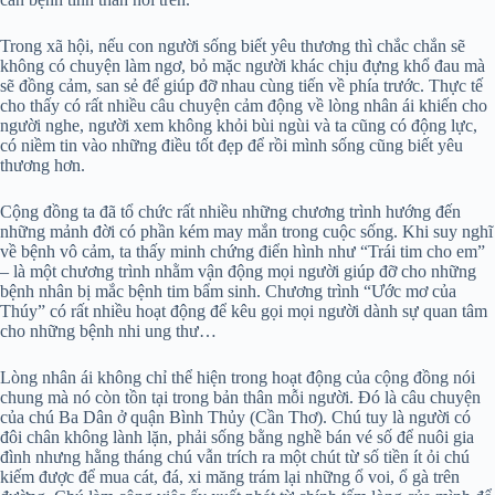
Trong xã hội, nếu con người sống biết yêu thương thì chắc chắn sẽ
không có chuyện làm ngơ, bỏ mặc người khác chịu đựng khổ đau mà
sẽ đồng cảm, san sẻ để giúp đỡ nhau cùng tiến về phía trước. Thực tế
cho thấy có rất nhiều câu chuyện cảm động về lòng nhân ái khiến cho
người nghe, người xem không khỏi bùi ngùi và ta cũng có động lực,
có niềm tin vào những điều tốt đẹp để rồi mình sống cũng biết yêu
thương hơn.
Cộng đồng ta đã tổ chức rất nhiều những chương trình hướng đến
những mảnh đời có phần kém may mắn trong cuộc sống. Khi suy nghĩ
về bệnh vô cảm, ta thấy minh chứng điển hình như “Trái tim cho em”
– là một chương trình nhằm vận động mọi người giúp đỡ cho những
bệnh nhân bị mắc bệnh tim bẩm sinh. Chương trình “Ước mơ của
Thúy” có rất nhiều hoạt động để kêu gọi mọi người dành sự quan tâm
cho những bệnh nhi ung thư…
Lòng nhân ái không chỉ thể hiện trong hoạt động của cộng đồng nói
chung mà nó còn tồn tại trong bản thân mỗi người. Đó là câu chuyện
của chú Ba Dân ở quận Bình Thủy (Cần Thơ). Chú tuy là người có
đôi chân không lành lặn, phải sống bằng nghề bán vé số để nuôi gia
đình nhưng hằng tháng chú vẫn trích ra một chút từ số tiền ít ỏi chú
kiếm được để mua cát, đá, xi măng trám lại những ổ voi, ổ gà trên