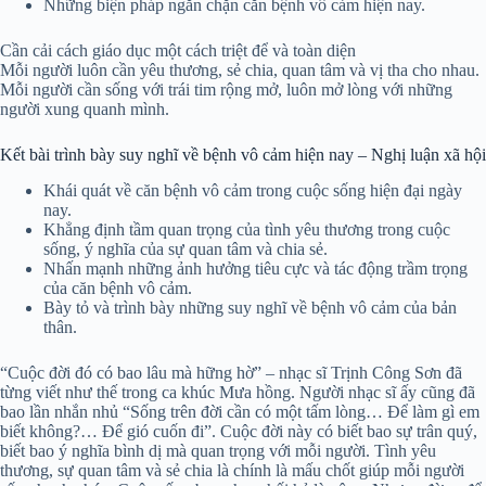
Những biện pháp ngăn chặn căn bệnh vô cảm hiện nay.
Cần cải cách giáo dục một cách triệt để và toàn diện
Mỗi người luôn cần yêu thương, sẻ chia, quan tâm và vị tha cho nhau.
Mỗi người cần sống với trái tim rộng mở, luôn mở lòng với những
người xung quanh mình.
Kết bài trình bày suy nghĩ về bệnh vô cảm hiện nay – Nghị luận xã hội
Khái quát về căn bệnh vô cảm trong cuộc sống hiện đại ngày
nay.
Khẳng định tầm quan trọng của tình yêu thương trong cuộc
sống, ý nghĩa của sự quan tâm và chia sẻ.
Nhấn mạnh những ảnh hưởng tiêu cực và tác động trầm trọng
của căn bệnh vô cảm.
Bày tỏ và trình bày những suy nghĩ về bệnh vô cảm của bản
thân.
“Cuộc đời đó có bao lâu mà hững hờ” – nhạc sĩ Trịnh Công Sơn đã
từng viết như thế trong ca khúc Mưa hồng. Người nhạc sĩ ấy cũng đã
bao lần nhắn nhủ “Sống trên đời cần có một tấm lòng… Để làm gì em
biết không?… Để gió cuốn đi”. Cuộc đời này có biết bao sự trân quý,
biết bao ý nghĩa bình dị mà quan trọng với mỗi người. Tình yêu
thương, sự quan tâm và sẻ chia là chính là mấu chốt giúp mỗi người