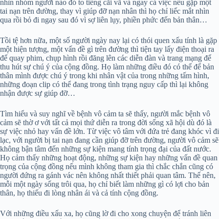
nhìn nhóm người nào đó to tiếng cãi vã và ngay cả việc nếu gặp một
tai nạn trên đường, thay vì giúp đỡ nạn nhân thì họ chỉ liếc mắt nhìn
qua rồi bỏ đi ngay sau đó vì sợ liên lụy, phiền phức đến bản thân…
Tồi tệ hơn nữa, một số người ngày nay lại có thói quen xấu tính là gặp
một hiện tượng, một vấn đề gì trên đường thì tiện tay lấy điện thoại ra
để quay phim, chụp hình rồi đăng lên các diễn đàn và trang mạng để
thu hút sự chú ý của cộng đồng. Họ làm những điều đó có thể để bản
thân mình được chú ý trong khi nhân vật của trong những tấm hình,
những đoạn clip có thể đang trong tình trạng nguy cấp thì lại không
nhận được sự giúp đỡ…
Tìm hiểu và suy nghĩ về bệnh vô cảm ta sẽ thấy, người mắc bệnh vô
cảm sẽ thờ ơ với tất cả mọi thứ diễn ra trong đời sống xã hội dù đó là
sự việc nhỏ hay vấn đề lớn. Từ việc vô tâm với đứa trẻ đang khóc vì đi
lạc, với người bị tai nạn đang cần giúp đỡ trên đường, người vô cảm sẽ
không bận tâm đến những sự kiện mang tính trọng đại của đất nước.
Họ cảm thấy những hoạt động, những sự kiện hay những vấn đề quan
trọng của cộng đồng nếu mình không tham gia thì chắc chắn cũng có
người đứng ra gánh vác nên không nhất thiết phải quan tâm. Thế nên,
mỗi một ngày sống trôi qua, họ chỉ biết làm những gì có lợi cho bản
thân, họ thiếu đi lòng nhân ái và cả tính cộng đồng.
Với những điều xấu xa, họ cũng lờ đi cho xong chuyện để tránh liên