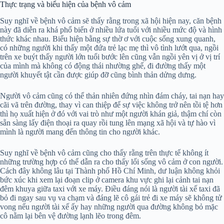
Thực trạng và biểu hiện của bệnh vô cảm
Suy nghĩ về bệnh vô cảm sẽ thấy rằng trong xã hội hiện nay, căn bệnh
này đã diễn ra khá phổ biến ở nhiều lứa tuổi với nhiều mức độ và hình
thức khác nhau. Biểu hiện bằng sự thờ ơ với cuộc sống xung quanh,
có những người khi thấy một đứa trẻ lạc mẹ thì vô tình lướt qua, ngồi
trên xe buýt thấy người lớn tuổi bước lên cũng vẫn ngồi yên vị ở vị trí
của mình mà không có động thái nhường ghế, đi đường thấy một
người khuyết tật cần được giúp đỡ cũng bình thản dửng dưng.
Người vô cảm cũng có thể thản nhiên đứng nhìn đám cháy, tai nạn hay
cãi vã trên đường, thay vì can thiệp để sự việc không trở nên tồi tệ hơn
thì họ xuất hiện ở đó với vai trò như một người khán giả, thậm chí còn
sẵn sàng lấy điện thoại ra quay rồi tung lên mạng xã hội và tự hào vì
mình là người mang đến thông tin cho người khác.
Suy nghĩ về bệnh vô cảm cũng cho thấy rằng trên thực tế không ít
những trường hợp có thể dẫn ra cho thấy lối sống vô cảm ở con người.
Cách đây không lâu tại Thành phố Hồ Chí Minh, dư luận không khỏi
bức xúc khi xem lại đoạn clip ở camera khu vực ghi lại cảnh tai nạn
đêm khuya giữa taxi với xe máy. Điều đáng nói là người tài xế taxi đã
bỏ đi ngay sau vụ va chạm và đáng lẽ cô gái trẻ đi xe máy sẽ không tử
vong nếu người tài xế ấy hay những người qua đường không bỏ mặc
cô nằm lại bên vệ đường lạnh lẽo trong đêm.