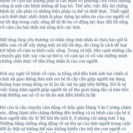
Bệnh vô cảm tuy không phải là căn bệnh vô phương cứu chữa nhưng
cũng là một căn bệnh không dễ loại bỏ. Thế nên, việc đẩy lùi chứng
bệnh ấy cần phải có những biện pháp cụ thể và thiết thực. Thiết nghĩ
cách thiết thực nhất chính là phục dựng lại niềm tin của con người về
sự tốt đẹp trong cuộc sống để từ đó họ có động lực thay đổi lối sống
vô cảm của bản thân mà sống tích cực hơn.
Mở rộng lòng yêu thương và nhân rộng tình nhân ái chưa bao giờ là
điều xưa cũ để xây dựng một xã hội tốt đẹp, đó cũng là cách để loại
trừ bệnh vô cảm ra khỏi cuộc sống. Trong xã hội, bên cạnh những câu
chuyện gây bức xúc của sự thờ ơ, vô cảm lại có vô vàn những minh
chứng chân thực về tấm lòng nhân ái của con người.
Khi suy nghĩ về bệnh vô cảm, ta bỗng nhớ đến hình ảnh hai chiến sĩ
cảnh sát giao thông đưa một em bé đi cấp cứu giúp người mẹ đang
hoảng loạn trong dòng xe bị ùn tắc mà họ gặp trên đường. Đó là sự
việc hàng trăm người giúp người tài xế thu gom hàng tấn cá tràn trên
mặt đường sau sự cố xe tải do anh điều khiển bị lật.
Đó còn là câu chuyện cảm động về thầy giáo Đặng Văn Cương chăm
sóc, đồng hành trên chặng đường đến trường và trị bệnh của cậu bé tí
hon người dân tộc K’Rể khi lên tuổi 8, 9 nhưng chỉ nặng hơn 3 kg.
Những bằng chứng sống động về sự tồn tại của tình người trong cuộc
đời ấy thật sự không thể nào không khiến cho trái tim con người có