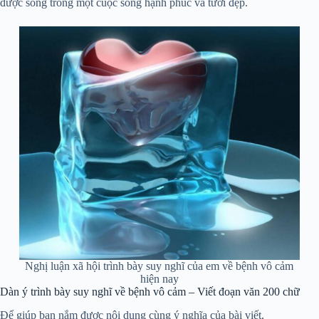
được sống trong một cuộc sống hạnh phúc và tươi đẹp.
Nghị luận xã hội trình bày suy nghĩ của em về bệnh vô cảm
hiện nay
Dàn ý trình bày suy nghĩ về bệnh vô cảm – Viết đoạn văn 200 chữ
Để giúp bạn nắm được nội dung cùng ý nghĩa của bài viết,