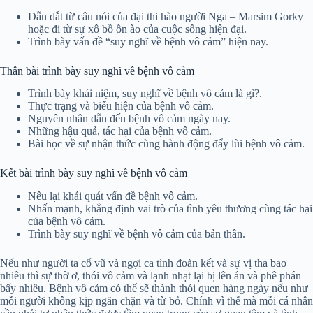
Dẫn dắt từ câu nói của đại thi hào người Nga – Marsim Gorky
hoặc đi từ sự xô bồ ồn ào của cuộc sống hiện đại.
Trình bày vấn đề “suy nghĩ về bệnh vô cảm” hiện nay.
Thân bài trình bày suy nghĩ về bệnh vô cảm
Trình bày khái niệm, suy nghĩ về bệnh vô cảm là gì?.
Thực trạng và biểu hiện của bệnh vô cảm.
Nguyên nhân dẫn đến bệnh vô cảm ngày nay.
Những hậu quả, tác hại của bệnh vô cảm.
Bài học về sự nhận thức cùng hành động đẩy lùi bệnh vô cảm.
Kết bài trình bày suy nghĩ về bệnh vô cảm
Nêu lại khái quát vấn đề bệnh vô cảm.
Nhấn mạnh, khẳng định vai trò của tình yêu thương cùng tác hại
của bệnh vô cảm.
Trình bày suy nghĩ về bệnh vô cảm của bản thân.
Nếu như người ta cổ vũ và ngợi ca tình đoàn kết và sự vị tha bao
nhiêu thì sự thờ ơ, thói vô cảm và lạnh nhạt lại bị lên án và phê phán
bấy nhiêu. Bệnh vô cảm có thể sẽ thành thói quen hàng ngày nếu như
mỗi người không kịp ngăn chặn và từ bỏ. Chính vì thế mà mỗi cá nhân