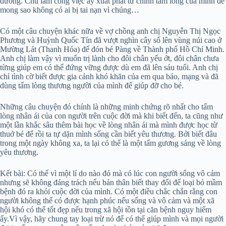
đường. Chú làm công việc ấy xuất phát từ chính tấm lòng của mình để
mong sao không có ai bị tai nạn vì chúng…
Có một câu chuyện khác nữa về vợ chồng anh chị Nguyễn Thị Ngọc
Phương và Huỳnh Quốc Tín đã vượt nghìn cây số lên vùng núi cao ở
Mường Lát (Thanh Hóa) để đón bé Pàng về Thành phố Hồ Chí Minh.
Anh chị làm vậy vì muốn trị lành cho đôi chân yếu ớt, đôi chân chưa
từng giúp em có thể đứng vững được dù em đã lên sáu tuổi. Anh chị
chỉ tình cờ biết được gia cảnh khó khăn của em qua báo, mạng và đã
dùng tấm lòng thương người của mình để giúp đỡ cho bé.
Những câu chuyện đó chính là những minh chứng rõ nhất cho tấm
lòng nhân ái của con người trên cuộc đời mà khi biết đến, ta cũng như
một lần khắc sâu thêm bài học về lòng nhân ái mà mình được học từ
thuở bé để rồi ta tự dặn mình sống cần biết yêu thương. Bởi biết đâu
trong một ngày không xa, ta lại có thể là một tấm gương sáng về lòng
yêu thương.
Kết bài: Có thể vì một lí do nào đó mà có lúc con người sống vô cảm
nhưng sẽ không đáng trách nếu bản thân biết thay đổi để loại bỏ mầm
bệnh đó ra khỏi cuộc đời của mình. Có một điều chắc chắn rằng con
người không thể có được hạnh phúc nếu sống và vô cảm và một xã
hội khó có thể tốt đẹp nếu trong xã hội tồn tại căn bệnh nguy hiểm
ấy.Vì vậy, hãy chung tay loại trừ nó để có thể giúp mình và mọi người