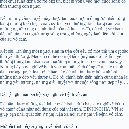
một chút rung động để rồi biết tin, biết hi vọng vào một cuộc sống có
tình thương con người.
Nếu những câu chuyện này được lan tỏa, được mỗi người nhân rộng
bằng những biểu hiện của việc biết yêu thương, biết đồng cảm với
những người xung quanh thì ắt hẳn có lúc nào đó, nó cũng sẽ chạm
đến trái tim của người từng sống trong những ngày lạnh lẽo, tối tăm
của sự vô cảm.
Kết bài: Tin rằng mỗi người sinh ra trên đời đều có một trái tim dạt dào
tình yêu thương. Mặc dù có thể do một tác động nào đó mà tình yêu
thương trong tâm khảm con người bị những tế bào vô cảm bủa vây.
Nhưng hãy suy nghĩ về bệnh vô cảm một cách đúng đắn, hãy mạnh
dạn, cương quyết loại bỏ tế bào này để trái tim được hồi sinh bởi
những nhịp đập yêu thương. Để rồi chính bản thân mình cũng nhận lại
những yêu thương, những điều tuyệt vời từ cuộc sống tươi đẹp này….
Dàn ý nghị luận xã hội suy nghĩ về bệnh vô cảm
Để nắm được những ý chính cho đề bài “trình bày suy nghĩ về bệnh
vô cảm” cũng như nội dung của bài viết trên, DINHNGHIA.VN sẽ
giúp bạn khái quát dàn ý nghị luận xã hội suy nghĩ về bệnh vô cảm.
Mở bài trình bày suy nghĩ về bệnh vô cảm