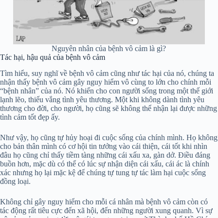
Nguyên nhân của bệnh vô cảm là gì?
Tác hại, hậu quả của bệnh vô cảm
Tìm hiểu, suy nghĩ về bệnh vô cảm cũng như tác hại của nó, chúng ta
nhận thấy bệnh vô cảm gây nguy hiểm vô cùng to lớn cho chính mỗi
“bệnh nhân” của nó. Nó khiến cho con người sống trong một thế giới
lạnh lẽo, thiếu vắng tình yêu thương. Một khi không dành tình yêu
thương cho đời, cho người, họ cũng sẽ không thể nhận lại được những
tình cảm tốt đẹp ấy.
Như vậy, họ cũng tự hủy hoại đi cuộc sống của chính mình. Họ không
cho bản thân mình có cơ hội tin tưởng vào cái thiện, cái tốt khi nhìn
đâu họ cũng chỉ thấy tiềm tàng những cái xấu xa, gàn dở. Điều đáng
buồn hơn, mặc dù có thể có lúc sự nhận diện cái xấu, cái ác là chính
xác nhưng họ lại mặc kệ để chúng tự tung tự tác làm hại cuộc sống
đồng loại.
Không chỉ gây nguy hiểm cho mỗi cá nhân mà bệnh vô cảm còn có
tác động rất tiêu cực đến xã hội, đến những người xung quanh. Vì sự