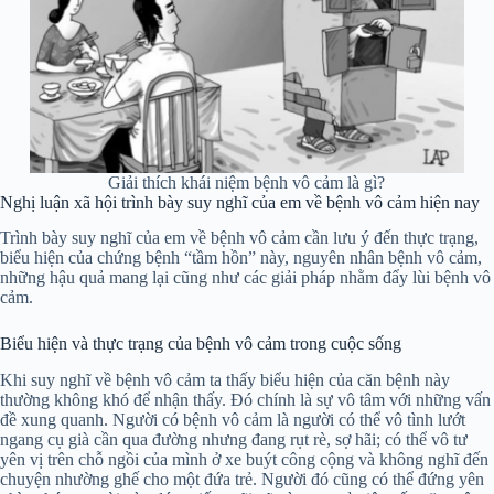
Giải thích khái niệm bệnh vô cảm là gì?
Nghị luận xã hội trình bày suy nghĩ của em về bệnh vô cảm hiện nay
Trình bày suy nghĩ của em về bệnh vô cảm cần lưu ý đến thực trạng,
biểu hiện của chứng bệnh “tầm hồn” này, nguyên nhân bệnh vô cảm,
những hậu quả mang lại cũng như các giải pháp nhằm đẩy lùi bệnh vô
cảm.
Biểu hiện và thực trạng của bệnh vô cảm trong cuộc sống
Khi suy nghĩ về bệnh vô cảm ta thấy biểu hiện của căn bệnh này
thường không khó để nhận thấy. Đó chính là sự vô tâm với những vấn
đề xung quanh. Người có bệnh vô cảm là người có thể vô tình lướt
ngang cụ già cần qua đường nhưng đang rụt rè, sợ hãi; có thể vô tư
yên vị trên chỗ ngồi của mình ở xe buýt công cộng và không nghĩ đến
chuyện nhường ghế cho một đứa trẻ. Người đó cũng có thể đứng yên