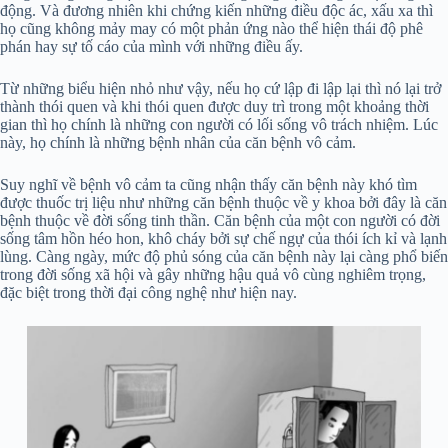
động. Và đương nhiên khi chứng kiến những điều độc ác, xấu xa thì
họ cũng không mảy may có một phản ứng nào thể hiện thái độ phê
phán hay sự tố cáo của mình với những điều ấy.
Từ những biểu hiện nhỏ như vậy, nếu họ cứ lập đi lập lại thì nó lại trở
thành thói quen và khi thói quen được duy trì trong một khoảng thời
gian thì họ chính là những con người có lối sống vô trách nhiệm. Lúc
này, họ chính là những bệnh nhân của căn bệnh vô cảm.
Suy nghĩ về bệnh vô cảm ta cũng nhận thấy căn bệnh này khó tìm
được thuốc trị liệu như những căn bệnh thuộc về y khoa bởi đây là căn
bệnh thuộc về đời sống tinh thần. Căn bệnh của một con người có đời
sống tâm hồn héo hon, khô cháy bởi sự chế ngự của thói ích kỉ và lạnh
lùng. Càng ngày, mức độ phủ sóng của căn bệnh này lại càng phổ biến
trong đời sống xã hội và gây những hậu quả vô cùng nghiêm trọng,
đặc biệt trong thời đại công nghệ như hiện nay.