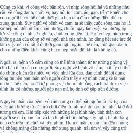
Cũng có khi, vì công việc bận rộn, vì nhịp sống hối hả và những nhu
cầu về công danh, chức vụ hay nỗi lo “cơm, áo, gạo, tiền” khiến cho
con người ít có thể dành thời gian bận tâm đến những điều diễn ra
xung quanh. Suy nghĩ về bệnh vô cảm, ta sẽ thấy cuộc sống của họ là
sự tiếp nối đến nhàm chán những chuỗi ngày làm việc và những áp
lực về công danh sự nghiệp, danh vọng tiền tài. Họ bó hẹp mình trong
không gian của công sở và ngôi nhà của mình, họ dùng hết sức lực để
làm việc nên có rất ít ỏi thời gian nghỉ ngơi. Thế nên, thời gian dành
cho những điều khác cũng bị co hẹp hoặc đôi khi là không có.
Ngoài ra, bệnh vô cảm cũng có thể hình thành từ tư tưởng phòng vệ
cho bản thân của con người. Suy nghĩ về bệnh vô cảm, ta thấy có thể
do chứng kiến rất nhiều vụ việc như lừa đảo, dàn cảnh để lợi dụng
lòng tin nên bản thân mỗi người cảm thấy e sợ mình cũng sẽ là nạn
nhân. Thế nên, họ đã tự phòng vệ cho mình bằng cách tránh xa việc
dính líu tới những người gặp nạn mà họ tình cờ gặp trên đường.
Nguyên nhân của bệnh vô cảm cũng có thế bắt nguồn từ tác hại của
việc ảnh hưởng từ các trò chơi điện tử, phim ảnh bạo lực, nhất là ở đối
tượng trẻ em. Khi tiếp xúc với những loại hình này, tinh thần con
người sẽ chỉ quan tâm và bị chi phối bởi những suy nghĩ, hành động
tiêu cực trên trò chơi và trên phim. Họ mê mẩn, quan tâm đến chúng
và không màng đến những thứ xung quanh, trái tim vì vậy cũng trở