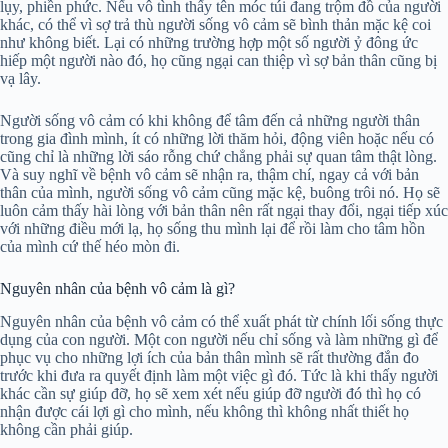
lụy, phiền phức. Nếu vô tình thấy tên móc túi đang trộm đồ của người
khác, có thể vì sợ trả thù người sống vô cảm sẽ bình thản mặc kệ coi
như không biết. Lại có những trường hợp một số người ỷ đông ức
hiếp một người nào đó, họ cũng ngại can thiệp vì sợ bản thân cũng bị
vạ lây.
Người sống vô cảm có khi không để tâm đến cả những người thân
trong gia đình mình, ít có những lời thăm hỏi, động viên hoặc nếu có
cũng chỉ là những lời sáo rỗng chứ chẳng phải sự quan tâm thật lòng.
Và suy nghĩ về bệnh vô cảm sẽ nhận ra, thậm chí, ngay cả với bản
thân của mình, người sống vô cảm cũng mặc kệ, buông trôi nó. Họ sẽ
luôn cảm thấy hài lòng với bản thân nên rất ngại thay đổi, ngại tiếp xúc
với những điều mới lạ, họ sống thu mình lại để rồi làm cho tâm hồn
của mình cứ thế héo mòn đi.
Nguyên nhân của bệnh vô cảm là gì?
Nguyên nhân của bệnh vô cảm có thể xuất phát từ chính lối sống thực
dụng của con người. Một con người nếu chỉ sống và làm những gì để
phục vụ cho những lợi ích của bản thân mình sẽ rất thường đắn đo
trước khi đưa ra quyết định làm một việc gì đó. Tức là khi thấy người
khác cần sự giúp đỡ, họ sẽ xem xét nếu giúp đỡ người đó thì họ có
nhận được cái lợi gì cho mình, nếu không thì không nhất thiết họ
không cần phải giúp.