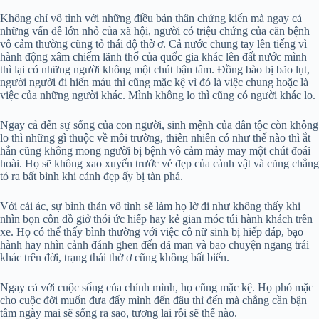
Không chỉ vô tình với những điều bản thân chứng kiến mà ngay cả
những vấn đề lớn nhỏ của xã hội, người có triệu chứng của căn bệnh
vô cảm thường cũng tỏ thái độ thờ ơ. Cả nước chung tay lên tiếng vì
hành động xâm chiếm lãnh thổ của quốc gia khác lên đất nước mình
thì lại có những người không một chút bận tâm. Đồng bào bị bão lụt,
người người đi hiến máu thì cũng mặc kệ vì đó là việc chung hoặc là
việc của những người khác. Mình không lo thì cũng có người khác lo.
Ngay cả đến sự sống của con người, sinh mệnh của dân tộc còn không
lo thì những gì thuộc về môi trường, thiên nhiên có như thế nào thì ắt
hẳn cũng không mong người bị bệnh vô cảm mảy may một chút đoái
hoài. Họ sẽ không xao xuyến trước vẻ đẹp của cảnh vật và cũng chẳng
tỏ ra bất bình khi cảnh đẹp ấy bị tàn phá.
Với cái ác, sự bình thản vô tình sẽ làm họ lờ đi như không thấy khi
nhìn bọn côn đồ giở thói ức hiếp hay kẻ gian móc túi hành khách trên
xe. Họ có thể thấy bình thường với việc cô nữ sinh bị hiếp đáp, bạo
hành hay nhìn cảnh đánh ghen đến dã man và bao chuyện ngang trái
khác trên đời, trạng thái thờ ơ cũng không bất biến.
Ngay cả với cuộc sống của chính mình, họ cũng mặc kệ. Họ phó mặc
cho cuộc đời muốn đưa đẩy mình đến đâu thì đến mà chẳng cần bận
tâm ngày mai sẽ sống ra sao, tương lai rồi sẽ thế nào.