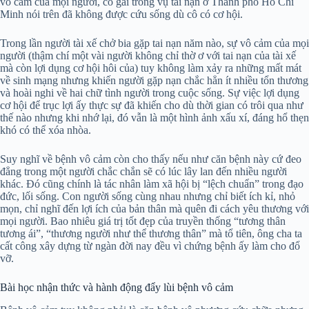
vô cảm của mọi người, cô gái trong vụ tai nạn ở Thành phố Hồ Chí
Minh nói trên đã không được cứu sống dù cô có cơ hội.
Trong lần người tài xế chở bia gặp tai nạn năm nào, sự vô cảm của mọi
người (thậm chí một vài người không chỉ thờ ơ với tai nạn của tài xế
mà còn lợi dụng cơ hội hôi của) tuy không làm xảy ra những mất mát
về sinh mạng nhưng khiến người gặp nạn chắc hẳn ít nhiều tổn thương
và hoài nghi về hai chữ tình người trong cuộc sống. Sự việc lợi dụng
cơ hội để trục lợi ấy thực sự đã khiến cho dù thời gian có trôi qua như
thế nào nhưng khi nhớ lại, đó vẫn là một hình ảnh xấu xí, đáng hổ thẹn
khó có thể xóa nhòa.
Suy nghĩ về bệnh vô cảm còn cho thấy nếu như căn bệnh này cứ đeo
đẳng trong một người chắc chắn sẽ có lúc lây lan đến nhiều người
khác. Đó cũng chính là tác nhân làm xã hội bị “lệch chuẩn” trong đạo
đức, lối sống. Con người sống cùng nhau nhưng chỉ biết ích kỉ, nhỏ
mọn, chỉ nghĩ đến lợi ích của bản thân mà quên đi cách yêu thương với
mọi người. Bao nhiêu giá trị tốt đẹp của truyền thống “tương thân
tương ái”, “thương người như thể thương thân” mà tổ tiên, ông cha ta
cất công xây dựng từ ngàn đời nay đều vì chứng bệnh ấy làm cho đổ
vỡ.
Bài học nhận thức và hành động đẩy lùi bệnh vô cảm