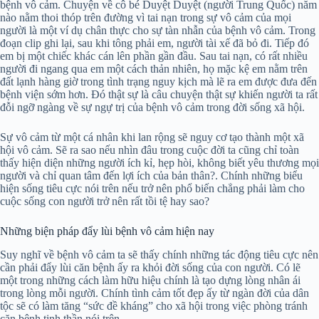
bệnh vô cảm. Chuyện về cô bé Duyệt Duyệt (người Trung Quốc) năm
nào nằm thoi thóp trên đường vì tai nạn trong sự vô cảm của mọi
người là một ví dụ chân thực cho sự tàn nhẫn của bệnh vô cảm. Trong
đoạn clip ghi lại, sau khi tông phải em, người tài xế đã bỏ đi. Tiếp đó
em bị một chiếc khác cán lên phần gần đầu. Sau tai nạn, có rất nhiều
người đi ngang qua em một cách thản nhiên, họ mặc kệ em nằm trên
đất lạnh hàng giờ trong tình trạng nguy kịch mà lẽ ra em được đưa đến
bệnh viện sớm hơn. Đó thật sự là câu chuyện thật sự khiến người ta rất
đỗi ngỡ ngàng về sự ngự trị của bệnh vô cảm trong đời sống xã hội.
Sự vô cảm từ một cá nhân khi lan rộng sẽ nguy cơ tạo thành một xã
hội vô cảm. Sẽ ra sao nếu nhìn đâu trong cuộc đời ta cũng chỉ toàn
thấy hiện diện những người ích kỉ, hẹp hòi, không biết yêu thương mọi
người và chỉ quan tâm đến lợi ích của bản thân?. Chính những biểu
hiện sống tiêu cực nói trên nếu trở nên phổ biến chẳng phải làm cho
cuộc sống con người trở nên rất tồi tệ hay sao?
Những biện pháp đẩy lùi bệnh vô cảm hiện nay
Suy nghĩ về bệnh vô cảm ta sẽ thấy chính những tác động tiêu cực nên
cần phải đẩy lùi căn bệnh ấy ra khỏi đời sống của con người. Có lẽ
một trong những cách làm hữu hiệu chính là tạo dựng lòng nhân ái
trong lòng mỗi người. Chính tình cảm tốt đẹp ấy từ ngàn đời của dân
tộc sẽ có làm tăng “sức đề kháng” cho xã hội trong việc phòng tránh
căn bệnh tinh thần nói trên.