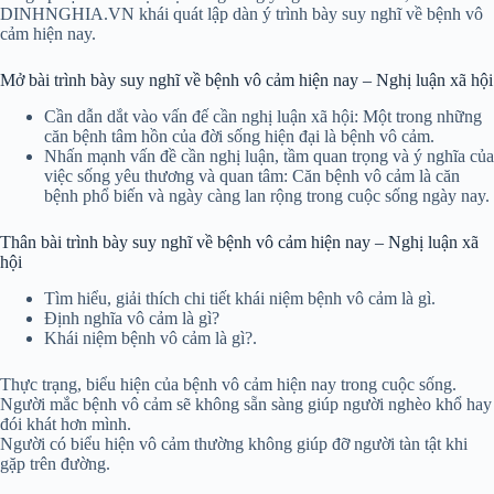
DINHNGHIA.VN khái quát lập dàn ý trình bày suy nghĩ về bệnh vô
cảm hiện nay.
Mở bài trình bày suy nghĩ về bệnh vô cảm hiện nay – Nghị luận xã hội
Cần dẫn dắt vào vấn đế cần nghị luận xã hội: Một trong những
căn bệnh tâm hồn của đời sống hiện đại là bệnh vô cảm.
Nhấn mạnh vấn đề cần nghị luận, tầm quan trọng và ý nghĩa của
việc sống yêu thương và quan tâm: Căn bệnh vô cảm là căn
bệnh phổ biến và ngày càng lan rộng trong cuộc sống ngày nay.
Thân bài trình bày suy nghĩ về bệnh vô cảm hiện nay – Nghị luận xã
hội
Tìm hiểu, giải thích chi tiết khái niệm bệnh vô cảm là gì.
Định nghĩa vô cảm là gì?
Khái niệm bệnh vô cảm là gì?.
Thực trạng, biểu hiện của bệnh vô cảm hiện nay trong cuộc sống.
Người mắc bệnh vô cảm sẽ không sẵn sàng giúp người nghèo khổ hay
đói khát hơn mình.
Người có biểu hiện vô cảm thường không giúp đỡ người tàn tật khi
gặp trên đường.