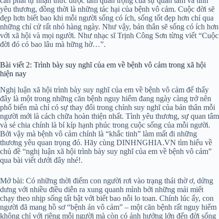
cần phải tự nhận thức được tầm quan trọng của sự quan tâm và tình
yêu thương, đồng thời là những tác hại của bệnh vô cảm. Cuộc đời sẽ
đẹp hơn biết bao khi mỗi người sống có ích, sống tốt đẹp hơn chỉ qua
những chỉ cử rất nhỏ hàng ngày. Như vậy, bản thân sẽ sống có ích hơn
với xã hội và mọi người. Như nhạc sĩ Trịnh Công Sơn từng viết “Cuộc
đời đó có bao lâu mà hững hờ…”.
Bài viết 2: Trình bày suy nghĩ của em về bệnh vô cảm trong xã hội
hiện nay
Nghị luận xã hội trình bày suy nghĩ của em về bệnh vô cảm để thấy
đây là một trong những căn bệnh nguy hiểm đang ngày càng trở nên
phổ biến mà chỉ có sự thay đổi trong chính suy nghĩ của bản thân mỗi
người mới là cách chữa hoàn thiện nhất. Tình yêu thương, sự quan tâm
và sẻ chia chính là bí kíp hạnh phúc trong cuộc sống của mỗi người.
Bởi vậy mà bệnh vô cảm chính là “khắc tinh” làm mất đi những
thương yêu quan trọng đó. Hãy cùng DINHNGHIA.VN tìm hiểu về
chủ đề “nghị luận xã hội trình bày suy nghĩ của em về bệnh vô cảm”
qua bài viết dưới đây nhé!.
Mở bài: Có những thời điểm con người rơi vào trạng thái thờ ơ, dửng
dưng với nhiều điều diễn ra xung quanh mình bởi những mải miết
chạy theo nhịp sống tất bật với biết bao nỗi lo toan. Chính lúc ấy, con
người đã mang hồ sơ “bệnh án vô cảm” – một căn bệnh rất nguy hiểm
không chỉ với riêng mỗi người mà còn có ảnh hưởng lớn đến đời sống