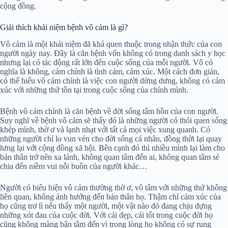
cộng đồng.
Giải thích khái niệm bệnh vô cảm là gì?
Vô cảm là một khái niệm đã khá quen thuộc trong nhận thức của con
người ngày nay. Đây là căn bệnh vốn không có trong danh sách y học
nhưng lại có tác động rất lớn đến cuộc sống của mỗi người. Vô có
nghĩa là không, cảm chính là tình cảm, cảm xúc. Một cách đơn giản,
có thể hiểu vô cảm chính là việc con người dửng dưng, không có cảm
xúc với những thứ tồn tại trong cuộc sống của chính mình.
Bệnh vô cảm chính là căn bệnh về đời sống tâm hồn của con người.
Suy nghĩ về bệnh vô cảm sẽ thấy đó là những người có thói quen sống
khép mình, thờ ơ và lạnh nhạt với tất cả mọi việc xung quanh. Có
những người chỉ lo vun vén cho đời sống cá nhân, đồng thời lại quay
lưng lại với cộng đồng xã hội. Bên cạnh đó thì nhiều mình lại làm cho
bản thân trở nên xa lánh, không quan tâm đến ai, không quan tâm sẻ
chia đến niềm vui nỗi buồn của người khác…
Người có biểu hiện vô cảm thường thờ ơ, vô tâm với những thứ không
liên quan, không ảnh hưởng đến bản thân họ. Thậm chí cảm xúc của
họ cũng trơ lì nếu thấy một người, một vật nào đó đang chịu đựng
những xót đau của cuộc đời. Với cái đẹp, cái tốt trong cuộc đời họ
cũng không màng bận tâm đến vì trong lòng họ không có sự rung