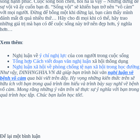
sống hạnh phúc. Cuộc sống bon chen, hối hả là vậy – Nhưng đừng để
sự vội vã ấy cuốn bạn đi. “Sống vội” sẽ khiến bạn trở nên “vô cảm”
với mọi người. Đừng để bỗng một khi dừng lại, bạn cảm thấy mình
đánh mất đi quá nhiều thứ… Hãy cho đi mọi khi có thể, hãy trao
những giá trị mà bạn có để cuộc sống này trở nên đẹp hơn, ý nghĩa
hơn…
Xem thêm
:
Nghị luận về
ý chí nghị lực
của con người trong cuộc sống
Tổng hợp Cách viết đoạn văn nghị luận
xã hội thông dụng
Nghị luận xã hội về phòng chống tệ nạn xã hội trong học đường
Như vậy, DINHNGHIA.VN đã giúp bạn trình bài văn
nghị luận về
bệnh vô cảm
qua bài viết trên đây. Hy vọng những kiến thức trên sẽ
hữu ích với bạn trong quá trình tìm hiểu và trình bày suy nghĩ về bệnh
vô cảm. Mong rằng những ý văn trên sẽ thực sự ý nghĩa với bạn trong
quá trình học tập. Chúc bạn luôn học tốt!.
Để lại một bình luận