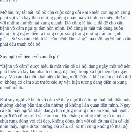
Mở bài: Sự tất bật, xô bồ của cuộc sống đôi khi khiến con người cũng
phải vội vã chạy theo những guồng quay mà vô tình bỏ quên, thờ ơ
với những thứ tồn tại xung quanh. Đó cũng là lúc ta đã để cho căn
bệnh vô cảm ngự trị tâm hồn mình. Đó cũng là mặt trái đáng buồn
đang từng ngày diễn ra trong cuộc sống trong những trái tim lạnh
giá… Sự vô cảm chính là “căn bệnh lâm sàng” mà mỗi người luôn cần
phải đấu tranh xóa bỏ.
Suy nghĩ về bệnh vô cảm là gì?
“Bệnh vô cảm” được hiểu là một vấn đề xã hội đang ngày một trở nên
phổ biến và lây lan nhanh chóng, đặc biệt trong xã hội hiện đại ngày
nay. Vô cảm là một khái niệm không mới. Đây là khái niệm chỉ độ thờ
ơ, không có cảm xúc trước các sự vật, hiện tượng đang diễn ra xung
quanh mình.
Khi suy nghĩ về bệnh vô cảm sẽ thấy người có trạng thái tinh thần này
thường không bận tâm đến những gì không liên quan đến mình. Ngay
cả khỉ thấy người khác đang chịu đựng những nỗi đau khổ, bất hạnh,
người đó cũng trơ lì về cảm xúc. Họ chẳng những không tỏ ra một
chút rung động với cái đẹp, không đồng tình với cái tốt mà đến cả khi
nhìn thấy, nghe được những cái xấu, cái ác thì cũng không tỏ thái độ
lên án hay phản kháng lại.