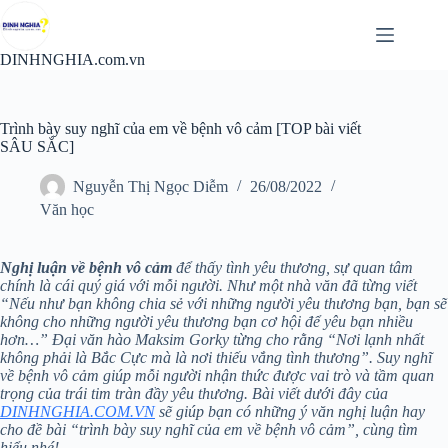
Chuyển
đến
phần
DINHNGHIA.com.vn
nội
dung
Trình bày suy nghĩ của em về bệnh vô cảm [TOP bài viết
SÂU SẮC]
Nguyễn Thị Ngọc Diễm
26/08/2022
Văn học
Nghị luận về bệnh vô cảm
để thấy tình yêu thương, sự quan tâm
chính là cái quý giá với mỗi người. Như một nhà văn đã từng viết
“Nếu như bạn không chia sẻ với những người yêu thương bạn, bạn sẽ
không cho những người yêu thương bạn cơ hội để yêu bạn nhiều
hơn…” Đại văn hào Maksim Gorky từng cho rằng “Nơi lạnh nhất
không phải là Bắc Cực mà là nơi thiếu vắng tình thương”. Suy nghĩ
về bệnh vô cảm giúp mỗi người nhận thức được vai trò và tầm quan
trọng của trái tim tràn đầy yêu thương. Bài viết dưới đây của
DINHNGHIA.COM.VN
sẽ giúp bạn có những ý văn nghị luận hay
cho đề bài “trình bày suy nghĩ của em về bệnh vô cảm”, cùng tìm
hiểu nhé!.