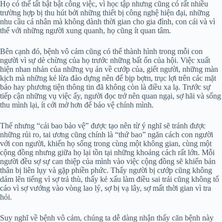
Họ có thể tất bật bật công việc, vì học tập nhưng cũng có rất nhiều
trường hợp bị thu hút bởi những thiết bị công nghệ hiện đại, những
nhu cầu cá nhân mà không dành thời gian cho gia đình, con cái và vì
thế với những người xung quanh, họ cũng ít quan tâm.
Bên cạnh đó, bệnh vô cảm cũng có thể thành hình trong mỗi con
người vì sự dè chừng của họ trước những bất ổn của hội. Việc xuất
hiện nhan nhản của những vụ án về cướp của, giết người, những màn
kịch mà những kẻ lừa đảo dựng nên để bịp bợm, trục lợi trên các mặt
báo hay phương tiện thông tin đã không còn là điều xa lạ. Trước sự
tiếp cận những vụ việc ấy, người đọc trở nên quan ngại, sợ hãi và sống
thu mình lại, ít cởi mở hơn để bảo vệ chính mình.
Thế nhưng “cái bao bảo vệ” được tạo nên từ ý nghĩ sẽ tránh được
những rủi ro, tai ương cũng chính là “thứ bao” ngăn cách con người
với con người, khiến họ sống trong cùng một không gian, cùng một
cộng đồng nhưng giữa họ lại tồn tại những khoảng cách rất lớn. Mỗi
người đều sợ sự can thiệp của mình vào việc cộng đồng sẽ khiến bản
thân bị liên lụy và gặp phiền phức. Thấy người bị cướp cũng không
dám lên tiếng vì sợ trả thù, thấy kẻ xấu làm điều sai trái cũng không tố
cáo vì sợ vướng vào vòng lao lý, sợ bị vạ lây, sợ mất thời gian vì tra
hỏi.
Suy nghĩ về bệnh vô cảm, chúng ta dễ dàng nhận thấy căn bệnh này