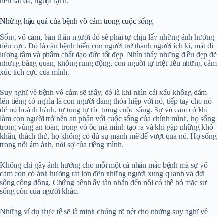
nên sắt đá, nguội lạnh.
Những hậu quả của bệnh vô cảm trong cuộc sống
Sống vô cảm, bản thân người đó sẽ phải tự chịu lấy những ảnh hưởng
tiêu cực. Đó là căn bệnh biến con người trở thành người ích kỉ, mất đi
lương tâm và phẩm chất đạo đức tốt đẹp. Nhìn thấy những điều đẹp đẽ
nhưng bàng quan, không rung động, con người tự triệt tiêu những cảm
xúc tích cực của mình.
Suy nghĩ về bệnh vô cảm sẽ thấy, đó là khi nhìn cái xấu không dám
lên tiếng có nghĩa là con người đang thỏa hiệp với nó, tiếp tay cho nó
để nó hoành hành, tự tung tự tác trong cuộc sống. Sự vô cảm có khi
làm con người trở nên an phận với cuộc sống của chính mình, họ sống
trong vùng an toàn, trong vỏ ốc mà mình tạo ra và khi gặp những khó
khăn, thách thứ, họ không có đủ sự mạnh mẽ để vượt qua nó. Họ sống
trong nỗi ám ảnh, nỗi sợ của riêng mình.
Không chỉ gây ảnh hưởng cho mỗi một cá nhân mắc bệnh mà sự vô
cảm còn có ảnh hưởng rất lớn đến những người xung quanh và đời
sống cộng đồng. Chứng bệnh ấy tàn nhẫn đến nỗi có thể bỏ mặc sự
sống còn của người khác.
Những ví dụ thực tế sẽ là minh chứng rõ nét cho những suy nghĩ về