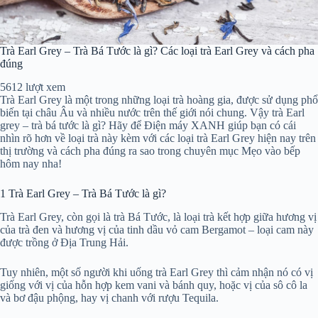
Trà Earl Grey – Trà Bá Tước là gì? Các loại trà Earl Grey và cách pha
đúng
5612 lượt xem
Trà Earl Grey là một trong những loại trà hoàng gia, được sử dụng phổ
biến tại châu Âu và nhiều nước trên thế giới nói chung. Vậy trà Earl
grey – trà bá tước là gì? Hãy để Điện máy XANH giúp bạn có cái
nhìn rõ hơn về loại trà này kèm với các loại trà Earl Grey hiện nay trên
thị trường và cách pha đúng ra sao trong chuyên mục Mẹo vào bếp
hôm nay nha!
1
Trà Earl Grey – Trà Bá Tước là gì?
Trà Earl Grey, còn gọi là trà Bá Tước, là loại trà kết hợp giữa hương vị
của trà đen và hương vị của tinh dầu vỏ cam Bergamot – loại cam này
được trồng ở Địa Trung Hải.
Tuy nhiên, một số người khi uống trà Earl Grey thì cảm nhận nó có vị
giống với vị của hỗn hợp kem vani và bánh quy, hoặc vị của sô cô la
và bơ đậu phộng, hay vị chanh với rượu Tequila.