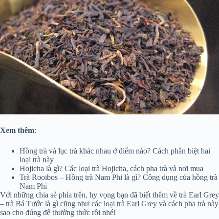
Xem thêm
:
Hồng trà và lục trà khác nhau ở điểm nào? Cách phân biệt hai
loại trà này
Hojicha là gì? Các loại trà Hojicha, cách pha trà và nơi mua
Trà Rooibos – Hồng trà Nam Phi là gì? Công dụng của hồng trà
Nam Phi
Với những chia sẻ phía trên, hy vọng bạn đã biết thêm về trà Earl Grey
– trà Bá Tước là gì cũng như các loại trà Earl Grey và cách pha trà này
sao cho đúng để thưởng thức rồi nhé!