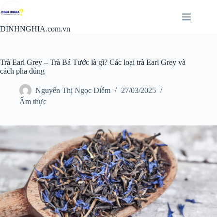
Chuyển
đến
phần
DINHNGHIA.com.vn
nội
dung
Trà Earl Grey – Trà Bá Tước là gì? Các loại trà Earl Grey và
cách pha đúng
Nguyễn Thị Ngọc Diễm
27/03/2025
Ẩm thực