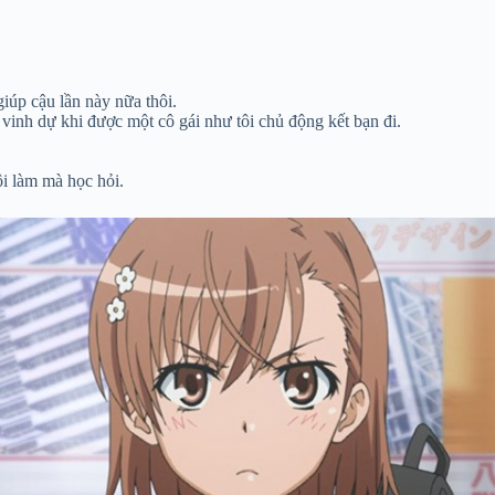
giúp cậu lần này nữa thôi.
 vinh dự khi được một cô gái như tôi chủ động kết bạn đi.
i làm mà học hỏi.