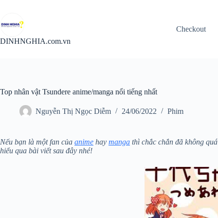
Chuyển
đến
phần
Checkout
nội
dung
DINHNGHIA.com.vn
Top nhân vật Tsundere anime/manga nổi tiếng nhất
Nguyễn Thị Ngọc Diễm
24/06/2022
Phim
Nếu bạn là một fan của
anime
hay
manga
thì chắc chắn đã không quá 
hiểu qua bài viết sau đây nhé!