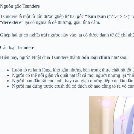
Nguồn gốc Tsundere
Tsundere là một từ lớn được ghép từ hai gốc
“tsun tsun
(ツンツン)” v
“
dere dere
” lại có nghĩa là dễ thương, giàu tình cảm.
Ghép hai từ có nghĩa trái ngược này vào, ta có được danh từ để chỉ nh
Các loại Tsundere
Hiện nay, người Nhật chia Tsundere thành
bốn loại
chính
như sau:
Luôn tỏ ra lạnh lùng, khó gần nhưng bên trong thực chất rất tốt 
Người có thể nổi giận và quát nạt tất cả mọi người nhưng lại “h
Người ban đầu rất cục tính, hay cáu giận nhưng tiếp xúc lâu dần 
Người mà đứng trước crush dù có thích cỡ nào cũng tỏ ra vô cùn