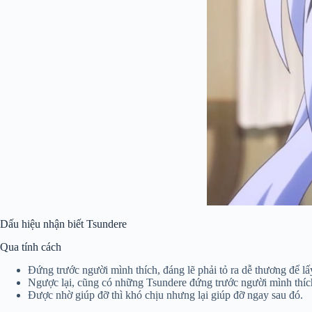
Dấu hiệu nhận biết Tsundere
Qua tính cách
Đứng trước người mình thích, đáng lẽ phải tỏ ra dễ thương để lấy
Ngược lại, cũng có những Tsundere đứng trước người mình thích 
Được nhờ giúp đỡ thì khó chịu nhưng lại giúp đỡ ngay sau đó.