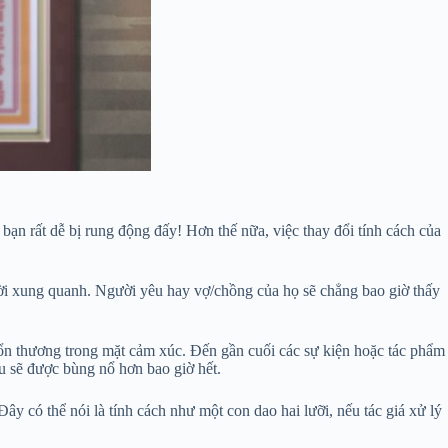
bạn rất dễ bị rung động đấy! Hơn thế nữa, việc thay đổi tính cách của
ười xung quanh. Người yêu hay vợ/chồng của họ sẽ chẳng bao giờ thấy
tổn thương trong mặt cảm xúc. Đến gần cuối các sự kiện hoặc tác phẩm
u sẽ được bùng nổ hơn bao giờ hết.
Đây có thể nói là tính cách như một con dao hai lưỡi, nếu tác giá xử lý