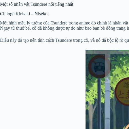
Một số nhân vật Tsundere nổi tiếng nhất
Chitoge Kirisaki – Nisekoi
Một hình mẫu lý tưởng của Tsundere trong anime đó chính là nhân vậ
Ngay từ thuở bé, cô đã không được tự do như bao bạn bè đồng trang lứ
Điều này đã tạo nên tính cách Tsundere trong cô, và nó đã bộc lộ rõ qu