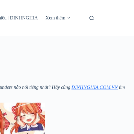
thiệu | DINHNGHIA
Xem thêm
undere nào nổi tiếng nhất? Hãy cùng
DINHNGHIA.COM.VN
tìm