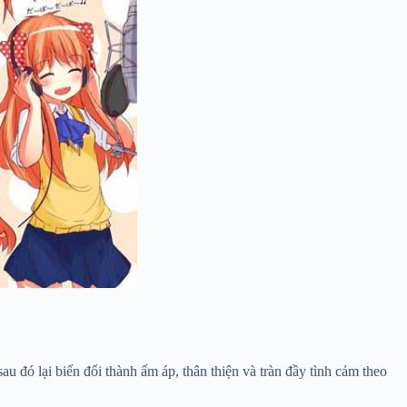
u đó lại biến đổi thành ấm áp, thân thiện và tràn đầy tình cảm theo