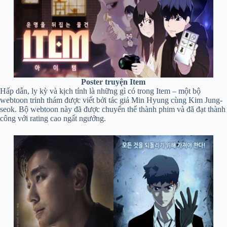
Poster truyện Item
Hấp dẫn, ly kỳ và kịch tính là những gì có trong Item – một bộ
webtoon trinh thám được viết bởi tác giả Min Hyung cùng Kim Jung-
seok. Bộ webtoon này đã được chuyển thể thành phim và đã đạt thành
công với rating cao ngất ngưởng.