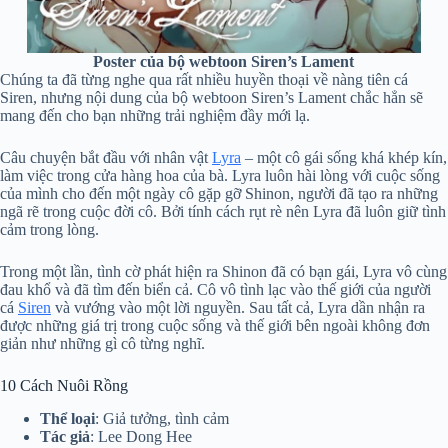
Poster của bộ webtoon Siren’s Lament
Chúng ta đã từng nghe qua rất nhiều huyền thoại về nàng tiên cá
Siren, nhưng nội dung của bộ webtoon Siren’s Lament chắc hẳn sẽ
mang đến cho bạn những trải nghiệm đầy mới lạ.
Câu chuyện bắt đầu với nhân vật
Lyra
– một cô gái sống khá khép kín,
làm việc trong cửa hàng hoa của bà. Lyra luôn hài lòng với cuộc sống
của mình cho đến một ngày cô gặp gỡ Shinon, người đã tạo ra những
ngã rẽ trong cuộc đời cô. Bởi tính cách rụt rè nên Lyra đã luôn giữ tình
cảm trong lòng.
Trong một lần, tình cờ phát hiện ra Shinon đã có bạn gái, Lyra vô cùng
đau khổ và đã tìm đến biển cả. Cô vô tình lạc vào thế giới của người
cá
Siren
và vướng vào một lời nguyền. Sau tất cả, Lyra dần nhận ra
được những giá trị trong cuộc sống và thế giới bên ngoài không đơn
giản như những gì cô từng nghĩ.
10 Cách Nuôi Rồng
Thể loại
: Giả tưởng, tình cảm
Tác
giả
: Lee Dong Hee