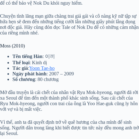
để có thể bảo vệ Nok Du khỏi nguy hiểm.
Chuyện tình lãng mạn giữa chàng trai giả gái và cô nàng kỹ nữ tập sự
hứa hẹn sẽ đem đến những tiếng cười lẫn những giây phút lắng đọng
nơi độc giả. Hãy cùng đón đọc Tale of Nok Du để có những cảm nhận
của riêng mình nhé.
Moss (2010)
Tên tiếng Hàn
: 이끼
Thể loại
: Kinh dị
Tác giả
:
Yoon Tae-ho
Ngày phát hành
: 2007 – 2009
Số chương
: 80 chương
Mở đầu truyện là cái chết của nhân vật Ryu Mok-hyeong, người đã rời
xa Seoul để tìm đến một thành phố khác sinh sống. Sau cái chết của
Ryu Mok-hyeong, người con trai của ông là Yoo Hae-guk cũng ly hôn
với vợ và bị mất việc.
Vì thế, anh ta đã quyết định trở về quê hương của cha mình để sinh
sống. Người dân trong làng khi biết được tin tức này đều mong anh trở
lại Seoul.