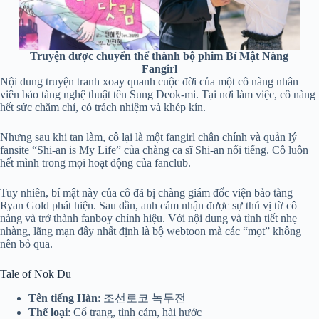
Truyện được chuyển thể thành bộ phim Bí Mật Nàng
Fangirl
Nội dung truyện tranh xoay quanh cuộc đời của một cô nàng nhân
viên bảo tàng nghệ thuật tên Sung Deok-mi. Tại nơi làm việc, cô nàng
hết sức chăm chỉ, có trách nhiệm và khép kín.
Nhưng sau khi tan làm, cô lại là một fangirl chân chính và quản lý
fansite “Shi-an is My Life” của chàng ca sĩ Shi-an nổi tiếng. Cô luôn
hết mình trong mọi hoạt động của fanclub.
Tuy nhiên, bí mật này của cô đã bị chàng giám đốc viện bảo tàng –
Ryan Gold phát hiện. Sau dần, anh cảm nhận được sự thú vị từ cô
nàng và trở thành fanboy chính hiệu. Với nội dung và tình tiết nhẹ
nhàng, lãng mạn đây nhất định là bộ webtoon mà các “mọt” không
nên bỏ qua.
Tale of Nok Du
Tên tiếng Hàn
: 조선로코 녹두전
Thể loại
: Cổ trang, tình cảm, hài hước