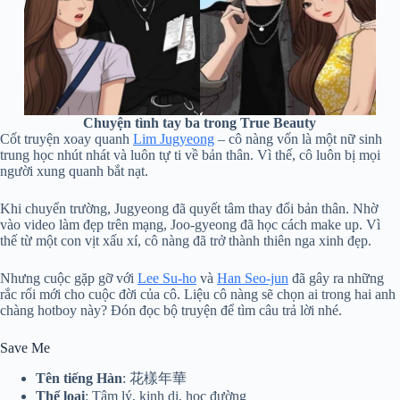
Chuyện tình tay ba trong True Beauty
Cốt truyện xoay quanh
Lim Jugyeong
– cô nàng vốn là một nữ sinh
trung học nhút nhát và luôn tự ti về bản thân. Vì thế, cô luôn bị mọi
người xung quanh bắt nạt.
Khi chuyển trường, Jugyeong đã quyết tâm thay đổi bản thân. Nhờ
vào video làm đẹp trên mạng, Joo-gyeong đã học cách make up. Vì
thế từ một con vịt xấu xí, cô nàng đã trở thành thiên nga xinh đẹp.
Nhưng cuộc gặp gỡ với
Lee Su-ho
và
Han Seo-jun
đã gây ra những
rắc rối mới cho cuộc đời của cô. Liệu cô nàng sẽ chọn ai trong hai anh
chàng hotboy này? Đón đọc bộ truyện để tìm câu trả lời nhé.
Save Me
Tên tiếng Hàn
: 花樣年華
Thể loại
: Tâm lý, kinh dị, học đường