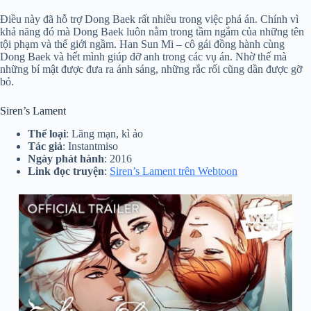
Điều này đã hỗ trợ Dong Baek rất nhiều trong việc phá án. Chính vì
khả năng đó mà Dong Baek luôn nằm trong tầm ngắm của những tên
tội phạm và thế giới ngầm. Han Sun Mi – cô gái đồng hành cùng
Dong Baek và hết mình giúp đỡ anh trong các vụ án. Nhờ thế mà
những bí mật được đưa ra ánh sáng, những rắc rối cũng dần được gỡ
bỏ.
Siren’s Lament
Thể loại
: Lãng mạn, kì ảo
Tác giả
: Instantmiso
Ngày phát hành
: 2016
Link đọc truyện
:
Siren’s Lament trên Webtoon