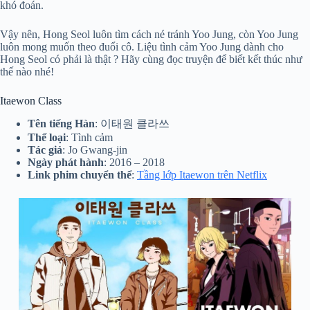
khó đoán.
Vậy nên, Hong Seol luôn tìm cách né tránh Yoo Jung, còn Yoo Jung
luôn mong muốn theo đuổi cô. Liệu tình cảm Yoo Jung dành cho
Hong Seol có phải là thật ? Hãy cùng đọc truyện để biết kết thúc như
thế nào nhé!
Itaewon Class
Tên tiếng Hàn
: 이태원 클라쓰
Thể loại
: Tình cảm
Tác giả
: Jo Gwang-jin
Ngày phát hành
: 2016 – 2018
Link phim chuyển thể
:
Tầng lớp Itaewon trên Netflix