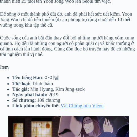
thanh niên 25 tuổi tên Yoon Jong Woo lên Seoul tìm việc.
Để sống ở một thành phố đắt đỏ, anh đã phải hết sức tiết kiệm. Yoon
Jong Woo chỉ đủ tiền thuê một căn phòng trọ rộng chưa đến 10 mét
vuông trong khu tập thể cũ.
Cuộc sống của anh bắt đầu thay đổi bởi những người hàng xóm xung
quanh. Họ đều là những con người có phần quái dị và khác thường ở
cả tính cách lẫn hành động. Cùng đón đọc bộ truyện này để có những
trải nghiệm thú vị nhé.
Item
Tên tiếng Hàn
: 아이템
Thể loại:
Trinh thám
Tác giả:
Min Hyung, Kim Jung-seok
Ngày phát hành:
2019
Số chương
: 109 chương
Link phim chuyển thể
:
Vật Chứng trên Vieon