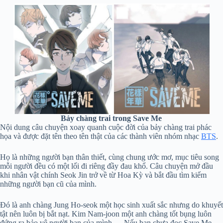
Bảy chàng trai trong Save Me
Nội dung câu chuyện xoay quanh cuộc đời của bảy chàng trai phác
họa và được đặt tên theo tên thật của các thành viên nhóm nhạc
BTS
.
Họ là những người bạn thân thiết, cùng chung ước mơ, mục tiêu song
mỗi người đều có một lối đi riêng đầy đau khổ. Câu chuyện mở đầu
khi nhân vật chính Seok Jin trở về từ Hoa Kỳ và bắt đầu tìm kiếm
những người bạn cũ của mình.
Đó là anh chàng Jung Ho-seok một học sinh xuất sắc nhưng do khuyết
tật nên luôn bị bắt nạt. Kim Nam-joon một anh chàng tốt bụng luôn
đứng ra bảo vệ người bạn của mình,… Nếu bạn chưa đọc Save Me,