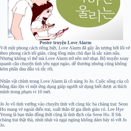
Poster truyện Love Alarm
Với một phong cách riêng biệt, Love Alarm đã gây ấn tượng bởi lối vẽ
theo phong cách tối giản, cùng tông màu chủ đạo là sắc xám nâu.
Nhưng không vì thế mà Love Alarm trở nên mờ nhạt. Bộ truyện xoay
quanh câu chuyện tình yêu ngọt ngào, dễ thương nhưng cũng không
kém phần đau đầu và rắc rối.
Nhân vật chính trong Love Alarm là cô nàng Jo Jo. Cuộc sống của cô
bỗng đảo lộn vì một ứng dụng giúp người sử dụng biết được ai thích
mình trong phạm vi 10 mét.
Jo Jo vô tình vướng vào chuyện tình với cùng lúc ba chàng trai: Seon
Ho mang vẻ ngoài điển trai, xuất thân từ gia đình giàu có. Lee Hye
Yeong là bạn thân đồng thời cũng là tình địch của Seon Ho. Il Sik
chàng trai thật thà, nhút nhát và ngại ngùng không dám bày tỏ với Jo
Jo.