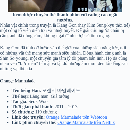
Item được chuyển thể thành phim với rating cao ngất
ngưởng
Nhân vật chính trong truyện là Kang Gon (hay Kim Sung-kyu thời trẻ)
một công tố viên điển trai và nhiệt huyết. Để giải cứu người cháu bị
câm, anh đã dũng cảm, không ngại đánh cược cả tính mạng.
Kang Gon đã tình cờ bước vào thế giới của những siêu năng lực, nơi
có những vật thể mang sức mạnh siêu nhiên. Đồng hành cùng anh là
Shin So-young, một chuyên gia tâm lý tội phạm bản lĩnh. Họ đã cùng
nhau vén “bức màn” bí mật và lật đổ những âm mưu đen tối đằng sau
những vật thể kia
Orange Marmalade
Tên tiếng Hàn
: 오렌지 마말레이드
Thể loại
: Lãng mạn, Giả tưởng
Tác giả
: Seok Woo
Thời gian phát hành
: 2011 – 2013
Số chương
: 119 chương
Link đọc truyện
:
Orange Marmalade trên Webtoon
Link phim chuyển thể
:
Orange Marmalade trên Netflix