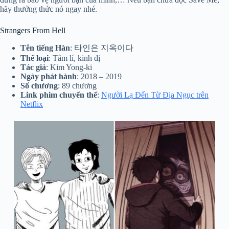
hãy thưởng thức nó ngay nhé.
Strangers From Hell
Tên tiếng Hàn
: 타인은 지옥이다
Thể loại
: Tâm lí, kinh dị
Tác giả
: Kim Yong-ki
Ngày phát hành
: 2018 – 2019
Số chương
: 89 chương
Link phim chuyển thể
:
Người Lạ Đến Từ Địa Ngục trên
Netflix