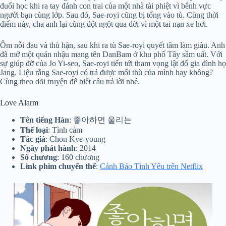
đuổi học khi ra tay đánh con trai của một nhà tài phiệt vì bênh vực
người bạn cùng lớp. Sau đó, Sae-royi cũng bị tống vào tù. Cùng thời
điểm này, cha anh lại cũng đột ngột qua đời vì một tai nạn xe hơi.
Ôm nỗi đau và thù hận, sau khi ra tù Sae-royi quyết tâm làm giàu. Anh
đã mở một quán nhậu mang tên DanBam ở khu phố Tây sầm uất. Với
sự giúp đỡ của Jo Yi-seo, Sae-royi tiến tới tham vọng lật đổ gia đình họ
Jang. Liệu rằng Sae-royi có trả được mối thù của mình hay không?
Cùng theo dõi truyện để biết câu trả lời nhé.
Love Alarm
Tên tiếng Hàn
: 좋아하면 울리는
Thể loại
: Tình cảm
Tác giả
: Chon Kye-young
Ngày phát hành
: 2014
Số chương
: 160 chương
Link phim chuyển thể
:
Cảnh Báo Tình Yêu trên Netflix