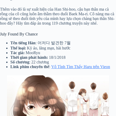
Thêm vào đó là sự xuất hiện của Han Shi-hoo, cậu bạn thân ma cà
rồng của cô cũng luôn âm thầm theo đuổi Baek Ma-ri. Cô nàng ma cà
rồng sẽ theo đuổi tình yêu của mình hay lựa chọn chàng bạn thân Shi-
hoo đây? Hãy tìm đáp án trong 119 chương truyện này nhé.
July Found By Chance
Tên tiếng Hàn
: 어저다 발견한 7월
Thể loại:
Kỳ ảo, lãng mạn, hài hước
Tác giả:
MooRyu
Thời gian phát
hành:
18/1/2018
Số chương
: 22 chương
Link phim chuyển thể
:
Vô Tình Tìm Thấy Haru trên Vieon