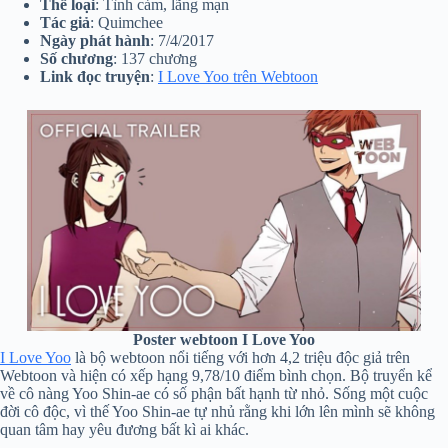
Thể loại
: Tình cảm, lãng mạn
Tác giả
: Quimchee
Ngày phát hành
: 7/4/2017
Số chương
: 137 chương
Link đọc truyện
:
I Love Yoo trên Webtoon
Poster webtoon I Love Yoo
I Love Yoo
là bộ webtoon nổi tiếng với hơn 4,2 triệu độc giả trên
Webtoon và hiện có xếp hạng 9,78/10 điểm bình chọn. Bộ truyển kể
về cô nàng Yoo Shin-ae có số phận bất hạnh từ nhỏ. Sống một cuộc
đời cô độc, vì thế Yoo Shin-ae tự nhủ rằng khi lớn lên mình sẽ không
quan tâm hay yêu đương bất kì ai khác.