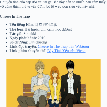
Chuyện tình của cặp đôi trai tài gái sắc này hẳn sẽ khiến bạn cảm thấy
vô cùng thích thú vì vậy đừng bỏ lỡ webtoon siêu yêu này nhé.
Cheese In The Trap
Tên tiếng Hàn
: 치즈인더트랩
Thể loại
: Hài hước, tình cảm, học đường
Tác giả
: Soonkki
Ngày phát hành
: 2010
Số chương
: 144 chương
Link đọc truyện
:
Cheese In The Trap trên Webtoon
Link phim chuyển thể
:
Bẫy Tình Yêu trên Vieon