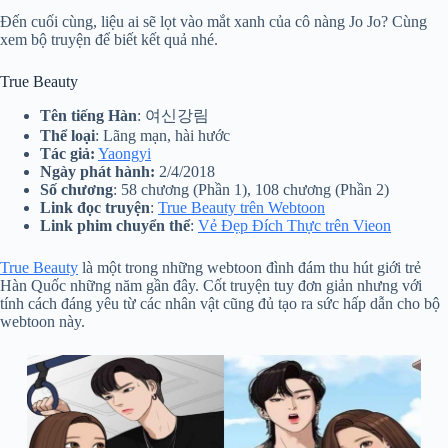
Đến cuối cùng, liệu ai sẽ lọt vào mắt xanh của cô nàng Jo Jo? Cùng
xem bộ truyện để biết kết quả nhé.
True Beauty
Tên tiếng Hàn
: 여신강림
Thể loại
: Lãng mạn, hài hước
Tác giả:
Yaongyi
Ngày phát hành:
2/4/2018
Số chương
: 58 chương (Phần 1), 108 chương (Phần 2)
Link đọc truyện
:
True Beauty trên Webtoon
Link phim chuyển thể
:
Vẻ Đẹp Đích Thực trên Vieon
True Beauty
là một trong những webtoon đình đám thu hút giới trẻ
Hàn Quốc những năm gần đây. Cốt truyện tuy đơn giản nhưng với
tính cách đáng yêu từ các nhân vật cũng đủ tạo ra sức hấp dẫn cho bộ
webtoon này.