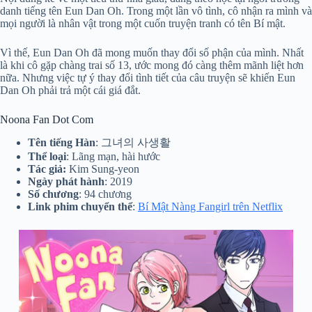
danh tiếng tên Eun Dan Oh. Trong một lần vô tình, cô nhận ra mình và
mọi người là nhân vật trong một cuốn truyện tranh có tên Bí mật.
Vì thế, Eun Dan Oh đã mong muốn thay đổi số phận của mình. Nhất
là khi cô gặp chàng trai số 13, ước mong đó càng thêm mãnh liệt hơn
nữa. Nhưng việc tự ý thay đổi tình tiết của câu truyện sẽ khiến Eun
Dan Oh phải trả một cái giá đắt.
Noona Fan Dot Com
Tên tiếng Hàn
: 그녀의 사생활
Thể loại
: Lãng mạn, hài hước
Tác giả:
Kim Sung-yeon
Ngày phát hành
: 2019
Số chương
: 94 chương
Link phim chuyển thể
:
Bí Mật Nàng Fangirl trên Netflix