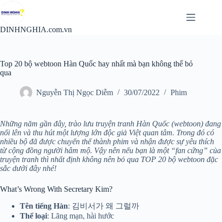
Chuyển
đến
phần
DINHNGHIA.com.vn
nội
dung
Top 20 bộ webtoon Hàn Quốc hay nhất mà bạn không thể bỏ
qua
Nguyễn Thị Ngọc Diễm
30/07/2022
Phim
Những năm gần đây, trào lưu truyện tranh Hàn Quốc (webtoon) đang
nổi lên và thu hút một lượng lớn độc giả Việt quan tâm. Trong đó có
nhiều bộ đã được chuyển thể thành phim và nhận được sự yêu thích
từ cộng đồng người hâm mộ. Vậy nên nếu bạn là một “fan cứng” của
truyện tranh thì nhất định không nên bỏ qua TOP 20 bộ webtoon đặc
sắc dưới đây nhé!
What’s Wrong With Secretary Kim?
Tên tiếng Hàn
: 김비서가 왜 그럴까
Thể loại
: Lãng mạn, hài hước