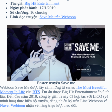
Tác giả
:
Big Hit Entertainment
Ngày phát hành
: 17/1/2019
Số chương
: 16 chương
Link đọc truyện
:
Save Me trên Webtoon
Poster truyện Save me
Webtoon Save Me được lấy cảm hứng từ series
The Most Beautiful
Moment In Life
của
BTS
. Dự án được Big Hit Entertainment ấp ủ từ
lâu. Đến đầu năm 2019, công ty giải trí này đã hợp tác với LICO (vẽ
minh họa) thực hiện bộ truyện, đăng nhiều kỳ trên Line Webtoon và
Naver Webtoon
nhận về hàng triệu lượt theo dõi.