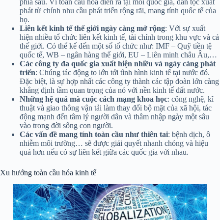
phía sau. Vì toàn cầu hóa diễn ra tại mỗi quốc gia, dân tộc xuất
phát từ chính nhu cầu phát triển rộng rãi, mang tính quốc tế của
họ.
Liên kết kinh tế thế giới ngày càng mở rộng
: Với sự xuất
hiện nhiều tổ chức liên kết kinh tế, tài chính trong khu vực và cả
thế giới. Có thể kể đến một số tổ chức như: IMF – Quỹ tiền tệ
quốc tế, WB – ngân hàng thế giới, EU – Liên minh châu Âu,…
Các công ty đa quốc gia xuất hiện nhiều và ngày càng phát
triển
: Chúng tác động to lớn tới tình hình kinh tế tại nước đó.
Đặc biệt, là sự hợp nhất các công ty thành các tập đoàn lớn càng
khẳng định tầm quan trọng của nó với nền kinh tế đất nước.
Những hệ quả mà cuộc cách mạng khoa học
: công nghệ, kĩ
thuật và giao thông vận tải làm thay đổi bộ mặt của xã hội, tác
động mạnh đến tâm lý người dân và thâm nhập ngày một sâu
vào trong đời sống con người.
Các vấn đề mang tính toàn cầu như thiên tai
: bệnh dịch, ô
nhiễm môi trường… sẽ được giải quyết nhanh chóng và hiệu
quả hơn nếu có sự liên kết giữa các quốc gia với nhau.
Xu hướng toàn cầu hóa kinh tế