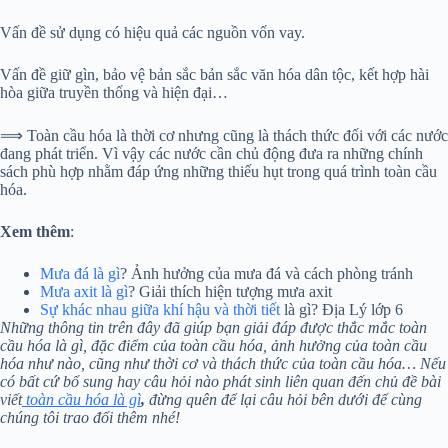
Vấn đề sử dụng có hiệu quả các nguồn vốn vay.
Vấn đề giữ gìn, bảo vệ bản sắc bản sắc văn hóa dân tộc, kết hợp hài
hòa giữa truyền thống và hiện đại…
⟹ Toàn cầu hóa là thời cơ nhưng cũng là thách thức đối với các nước
đang phát triển. Vì vậy các nước cần chủ động đưa ra những chính
sách phù hợp nhằm đáp ứng những thiếu hụt trong quá trình toàn cầu
hóa.
Xem thêm
:
Mưa đá là gì
? Ảnh hưởng của mưa đá và cách phòng tránh
Mưa axit là gì
? Giải thích hiện tượng mưa axit
Sự khác nhau giữa khí hậu và thời tiết
là gì? Địa Lý lớp 6
Những thông tin trên đây đã giúp bạn giải đáp được thắc mắc toàn
cầu hóa là gì, đặc điểm của toàn cầu hóa, ảnh hưởng của toàn cầu
hóa như nào, cũng như thời cơ và thách thức của toàn cầu hóa… Nếu
có bất cứ bổ sung hay câu hỏi nào phát sinh liên quan đến chủ đề bài
viết
toàn cầu hóa là gì
,
đừng quên để lại câu hỏi bên dưới để cùng
chúng tôi trao đổi thêm nhé!