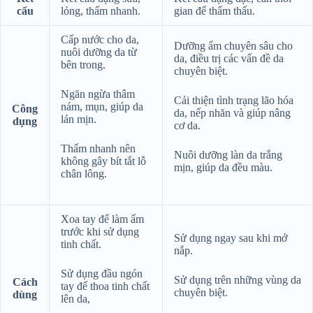
cấu
lỏng, thấm nhanh.
gian để thẩm thấu.
Cấp nước cho da,
Dưỡng ẩm chuyên sâu cho
nuôi dưỡng da từ
da, điều trị các vấn đề da
bên trong.
chuyên biệt.
Ngăn ngừa thâm
Cải thiện tình trạng lão hóa
nám, mụn, giúp da
Công
da, nếp nhăn và giúp nâng
lán mịn.
dụng
cơ da.
Thấm nhanh nên
Nuôi dưỡng làn da trắng
không gây bít tắt lỗ
mịn, giúp da đều màu.
chân lông.
Xoa tay để làm ấm
trước khi sử dụng
Sử dụng ngay sau khi mở
tinh chất.
nắp.
Sử dụng đầu ngón
Sử dụng trên những vùng da
Cách
tay để thoa tinh chất
chuyên biệt.
dùng
lên da,