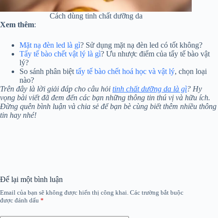
Cách dùng tinh chất dưỡng da
Xem thêm
:
Mặt nạ đèn led là gì
? Sử dụng mặt nạ đèn led có tốt không?
Tẩy tế bào chết vật lý là gì
? Ưu nhược điểm của tẩy tế bào vật
lý?
So sánh phân biệt
tẩy tế bào chết hoá học và vật lý
, chọn loại
nào?
Trên đây là lời giải đáp cho câu hỏi
tinh chất dưỡng da là gì
? Hy
vọng bài viết đã đem đến các bạn những thông tin thú vị và hữu ích.
Đừng quên bình luận và chia sẻ để bạn bè cùng biết thêm nhiều thông
tin hay nhé!
Để lại một bình luận
Email của bạn sẽ không được hiển thị công khai.
Các trường bắt buộc
được đánh dấu
*