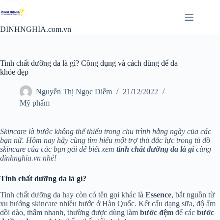
Chuyển
đến
phần
DINHNGHIA.com.vn
nội
dung
Tinh chất dưỡng da là gì? Công dụng và cách dùng để da
khỏe đẹp
Nguyễn Thị Ngọc Diễm
21/12/2022
Mỹ phẩm
Skincare là bước không thể thiếu trong chu trình hằng ngày của các
bạn nữ. Hôm nay hãy cùng tìm hiểu một trợ thủ đắc lực trong tủ đồ
skincare của các bạn gái để biết xem
tinh chất dưỡng da là gì
cùng
dinhnghia.vn nhé!
Tinh chất dưỡng da là gì?
Tinh chất dưỡng da hay còn có tên gọi khác là
Essence
, bắt nguồn từ
xu hướng skincare nhiều bước ở Hàn Quốc. Kết cấu dạng sữa, độ ẩm
dồi dào, thấm nhanh, thường được dùng làm
bước đệm
để các
bước