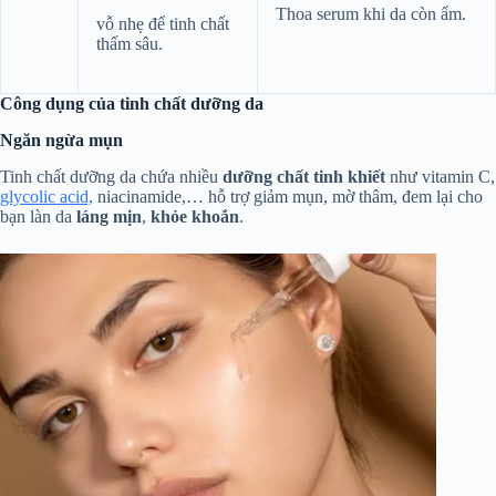
Thoa serum khi da còn ẩm.
vỗ nhẹ để tinh chất
thấm sâu.
Công dụng của tinh chất dưỡng da
Ngăn ngừa mụn
Tinh chất dưỡng da chứa nhiều
dưỡng chất tinh khiết
như vitamin C,
glycolic acid,
niacinamide,… hỗ trợ giảm mụn, mờ thâm, đem lại cho
bạn làn da
láng mịn
,
khỏe khoắn
.