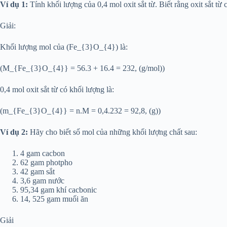
Ví dụ 1:
Tính khối lượng của 0,4 mol oxit sắt từ. Biết rằng oxit sắt t
Giải:
Khối lượng mol của (Fe_{3}O_{4}) là:
(M_{Fe_{3}O_{4}} = 56.3 + 16.4 = 232, (g/mol))
0,4 mol oxit sắt từ có khối lượng là:
(m_{Fe_{3}O_{4}} = n.M = 0,4.232 = 92,8, (g))
Ví dụ 2:
Hãy cho biết số mol của những khối lượng chất sau:
4 gam cacbon
62 gam photpho
42 gam sắt
3,6 gam nước
95,34 gam khí cacbonic
14, 525 gam muối ăn
Giải