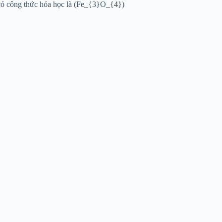
ừ có công thức hóa học là (Fe_{3}O_{4})