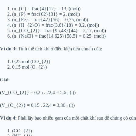
(n_{C} = frac{4}{12} = 13, (mol))
(n_{P} = frac{62}{31} = 2, (mol))
(n_{Fe} = frac{42}{56} = 0,75, (mol))
(n_{H_{2}O} = frac{3,6}{18} = 0,2, (mol))
(n_{CO_{2}} = frac{95,48}{44} = 2,17, (mol))
(n_{NaCl} = frac{14,625}{58,5} = 0,25, (mol))
Ví dụ 3:
Tính thể tích khí ở điều kiện tiêu chuẩn của:
0,25 mol (CO_{2})
0,15 mol (O_{2})
Giải:
(V_{CO_{2}} = 0,25 . 22,4 = 5,6 , (l))
(V_{O_{2}} = 0,15 . 22,4 = 3,36 , (l))
Ví dụ 4:
Phải lấy bao nhiêu gam của mỗi chất khí sau để chúng có cùng t
(CO_{2})