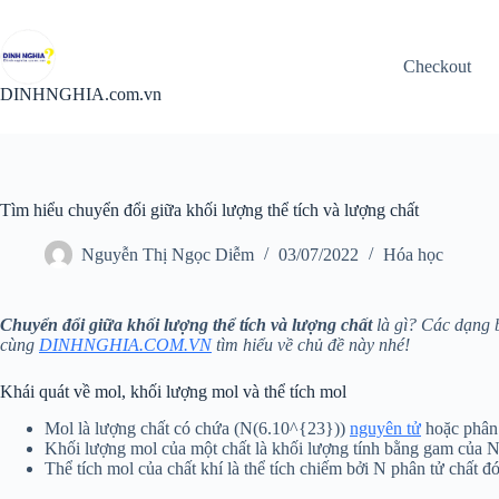
Chuyển
đến
phần
Checkout
nội
dung
DINHNGHIA.com.vn
Tìm hiểu chuyển đổi giữa khối lượng thể tích và lượng chất
Nguyễn Thị Ngọc Diễm
03/07/2022
Hóa học
Chuyển đổi giữa khối lượng thể tích và lượng chất
là gì? Các dạng 
cùng
DINHNGHIA.COM.VN
tìm hiểu về chủ đề này nhé!
Khái quát về mol, khối lượng mol và thể tích mol
Mol là lượng chất có chứa (N(6.10^{23}))
nguyên tử
hoặc phân 
Khối lượng mol của một chất là khối lượng tính bằng gam của N 
Thể tích mol của chất khí là thể tích chiếm bởi N phân tử chất đó