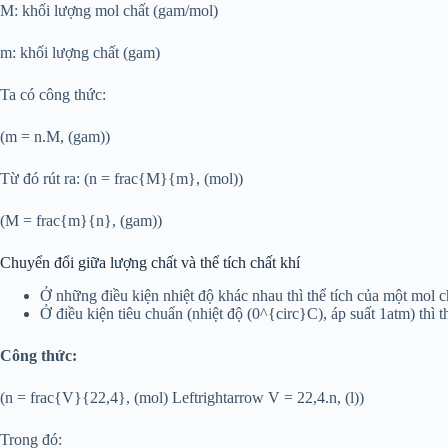
M: khối lượng mol chất (gam/mol)
m: khối lượng chất (gam)
Ta có công thức:
(m = n.M, (gam))
Từ đó rút ra: (n = frac{M}{m}, (mol))
(M = frac{m}{n}, (gam))
Chuyển đổi giữa lượng chất và thể tích chất khí
Ở những điều kiện nhiệt độ khác nhau thì thể tích của một mol c
Ở điều kiện tiêu chuẩn (nhiệt độ (0^{circ}C), áp suất 1atm) thì th
Công thức:
(n = frac{V}{22,4}, (mol) Leftrightarrow V = 22,4.n, (l))
Trong đó: