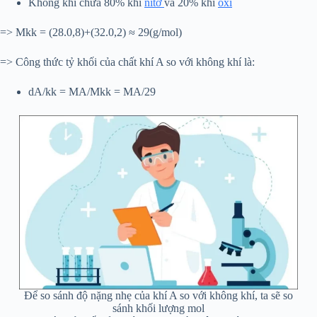
Không khí chứa 80% khí
nitơ
và 20% khí
oxi
=> Mkk = (28.0,8)+(32.0,2) ≈ 29(g/mol)
=> Công thức tỷ khối của chất khí A so với không khí là:
dA/kk = MA/Mkk = MA/29
Để so sánh độ nặng nhẹ của khí A so với không khí, ta sẽ so
sánh khối lượng mol