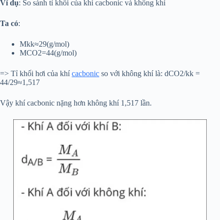
Ví dụ
: So sánh tỉ khối của khí cacbonic và không khí
Ta có
:
Mkk≈29(g/mol)
MCO2=44(g/mol)
=> Tỉ khối hơi của khí
cacbonic
so với không khí là: dCO2/kk =
44/29≈1,517
Vậy khí cacbonic nặng hơn không khí 1,517 lần.