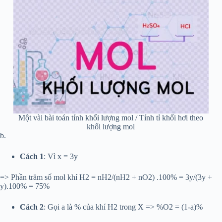
Một vài bài toán tính khối lượng mol / Tính tỉ khối hơi theo
khối lượng mol
b.
Cách 1
: Vì x = 3y
=> Phần trăm số mol khí H2 = nH2/(nH2 + nO2) .100% = 3y/(3y +
y).100% = 75%
Cách 2
: Gọi a là % của khí H2 trong X => %O2 = (1-a)%