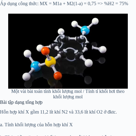
Áp dụng công thức: MX = M1a + M2(1-a) = 0,75 => %H2 = 75%
Một vài bài toán tính khối lượng mol / Tính tỉ khối hơi theo
khối lượng mol
Bài tập dạng tổng hợp
Hỗn hợp khí X gồm 11,2 lít khí N2 và 33,6 lít khí O2 ở đktc.
a. Tính khối lượng của hỗn hợp khí X