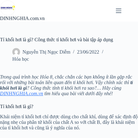
Chuyển
đến
phần
DINHNGHIA.com.vn
nội
dung
Tỉ khối hơi là gì? Công thức tỉ khối hơi và bài tập áp dụng
Nguyễn Thị Ngọc Diễm
23/06/2022
Hóa học
Trong quá trình học Hóa 8, chắc chắn các bạn không ít lần gặp rắc
rối với những bài toán liên quan đến tỉ khối hơi. Vậy chính xác thì
tỉ
khối hơi là gì
? Công thức tính tỉ khối hơi ra sao?… Hãy cùng
DINHNGHIA.com.vn
tìm hiểu qua bài viết dưới đây nhé!
Tỉ khối hơi là gì?
Khái niệm tỉ khối hơi chỉ được dùng cho chất khí, dùng để xác định độ
nặng nhẹ của phân tử khối của chất A so với chất B, đây là khái niệm
của tỉ khối hơi và cũng là ý nghĩa của nó.