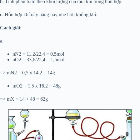
b. Tính phần trăm theo khối lượng của mỗi khí trong hỗn hợp.
c. Hỗn hợp khí này nặng hay nhẹ hơn không khí.
Cách giải
:
a.
nN2 = 11,2/22,4 = 0,5mol
nO2 = 33,6/22,4 = 1,5mol
=> mN2 = 0,5 x 14,2 = 14g
mO2 = 1,5 x 16,2 = 48g
=> mX = 14 + 48 = 62g