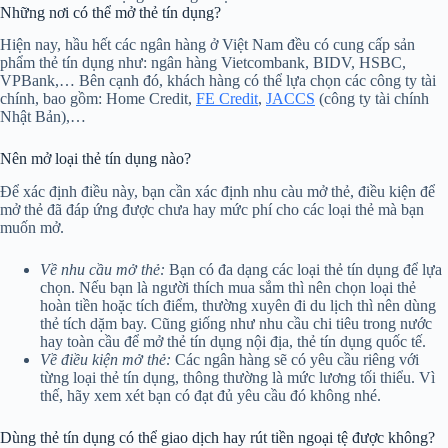
Những nơi có thể mở thẻ tín dụng?
Hiện nay, hầu hết các ngân hàng ở Việt Nam đều có cung cấp sản
phẩm thẻ tín dụng như: ngân hàng Vietcombank, BIDV, HSBC,
VPBank,… Bên cạnh đó, khách hàng có thể lựa chọn các công ty tài
chính, bao gồm: Home Credit,
FE Credit
,
JACCS
(công ty tài chính
Nhật Bản),…
Nên mở loại thẻ tín dụng nào?
Để xác định điều này, bạn cần xác định nhu càu mở thẻ, điều kiện để
mở thẻ đã đáp ứng được chưa hay mức phí cho các loại thẻ mà bạn
muốn mở.
Về nhu cầu mở thẻ:
Bạn có đa dạng các loại thẻ tín dụng để lựa
chọn. Nếu bạn là người thích mua sắm thì nên chọn loại thẻ
hoàn tiền hoặc tích điểm, thường xuyên đi du lịch thì nên dùng
thẻ tích dặm bay. Cũng giống như nhu cầu chi tiêu trong nước
hay toàn cầu để mở thẻ tín dụng nội địa, thẻ tín dụng quốc tế.
Về điều kiện mở thẻ:
Các ngân hàng sẽ có yêu cầu riêng với
từng loại thẻ tín dụng, thông thường là mức lương tối thiểu. Vì
thế, hãy xem xét bạn có đạt đủ yêu cầu đó không nhé.
Dùng thẻ tín dụng có thể giao dịch hay rút tiền ngoại tệ được không?