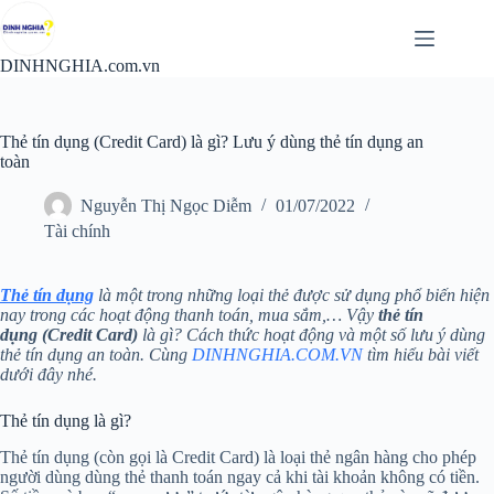
Chuyển
đến
phần
DINHNGHIA.com.vn
nội
dung
Thẻ tín dụng (Credit Card) là gì? Lưu ý dùng thẻ tín dụng an
toàn
Nguyễn Thị Ngọc Diễm
01/07/2022
Tài chính
Thẻ tín dụng
là một trong những loại thẻ được sử dụng phổ biến hiện
nay trong các hoạt động thanh toán, mua sắm,… Vậy
thẻ tín
dụng (Credit Card)
là gì? Cách thức hoạt động và một số lưu ý dùng
thẻ tín dụng an toàn. Cùng
DINHNGHIA.COM.VN
tìm hiểu bài viết
dưới đây nhé.
Thẻ tín dụng là gì?
Thẻ tín dụng (còn gọi là Credit Card) là loại thẻ ngân hàng cho phép
người dùng dùng thẻ thanh toán ngay cả khi tài khoản không có tiền.