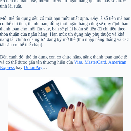
Số tiền mà bạn “vay mượn” trước từ ngân hàng qua thẻ này sẽ được
tính lãi suất.
Mỗi thẻ tín dụng đều có một hạn mức nhất định. Đây là số tiền mà bạn
có thể chi tiêu, thanh toán, đồng thời ngân hàng cũng sẽ quy định hạn
thanh toán cho mỗi lần vay, bạn sẽ phải hoàn số tiền đã chi tiêu theo
thỏa thuận của ngân hàng. Hạn mức tín dụng này phụ thuộc và khả
năng tài chính của người đăng ký mở thẻ (thu nhập hàng tháng và các
tài sản có thể thế chấp).
Bên cạnh đó, thẻ tín dụng còn có chức năng năng thanh toán quốc tế
và có thể được gắn tên thương hiệu của
Visa
,
MasterCard
,
American
Express
hay
UnionPay
…