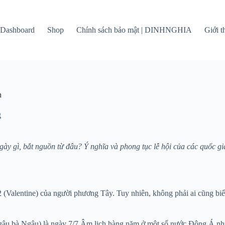
Dashboard
Shop
Chính sách bảo mật | DINHNGHIA
Giới 
h
g
gày gì, bắt nguồn từ đâu? Ý nghĩa và phong tục lễ hội của các quốc 
 2 (Valentine) của người phương Tây. Tuy nhiên, không phải ai cũng b
gâu bà Ngâu) là ngày 7/7 Âm lịch hàng năm ở một số nước Đông Á n