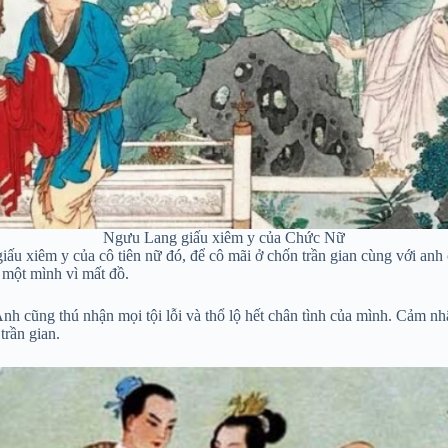
Ngưu Lang giấu xiêm y của Chức Nữ
ấu xiêm y của cô tiên nữ đó, để cô mãi ở chốn trần gian cùng với anh c
c một mình vì mất đồ.
h cũng thú nhận mọi tội lỗi và thổ lộ hết chân tình của mình. Cảm nh
rần gian.