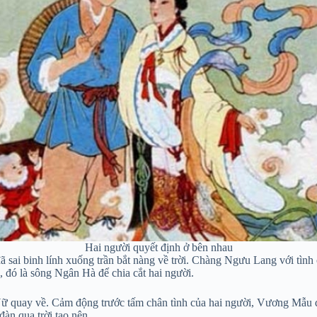
Hai người quyết định ở bên nhau
ã sai binh lính xuống trần bắt nàng về trời. Chàng Ngưu Lang với tình
, đó là sông Ngân Hà để chia cắt hai người.
Nữ quay về. Cảm động trước tấm chân tình của hai người, Vương Mẫ
àn quạ trời tạo nên.