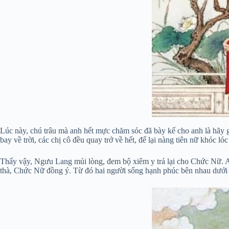
Lúc này, chú trâu mà anh hết mực chăm sóc đã bày kế cho anh là hãy gi
bay về trời, các chị cô đều quay trở về hết, để lại nàng tiên nữ khóc ló
Thấy vậy, Ngưu Lang mủi lòng, đem bộ xiêm y trả lại cho Chức Nữ. An
thà, Chức Nữ đồng ý. Từ đó hai người sống hạnh phúc bên nhau dưới t