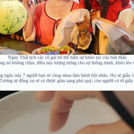
Ngày Thất tịch các cô gái trẻ thể hiện sự khéo tay của bản thân
ọng nó không chìm, điều này tượng trưng cho sự thông minh, khéo léo 
ong ngày này 7 người bạn sẽ cùng nhau làm bánh bột nhào. Họ sẽ giấu 1
. Tương tự đồng xu sẽ có được giàu sang phú quý, còn người có tờ giấy