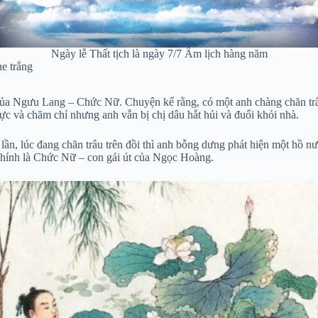
Ngày lễ Thất tịch là ngày 7/7 Âm lịch hàng năm
ne trắng
rở của Ngưu Lang – Chức Nữ. Chuyện kể rằng, có một anh chàng chăn t
ực và chăm chỉ nhưng anh vẫn bị chị dâu hắt hủi và đuổi khỏi nhà.
ần, lúc đang chăn trâu trên đồi thì anh bỗng dưng phát hiện một hồ nư
 chính là Chức Nữ – con gái út của Ngọc Hoàng.