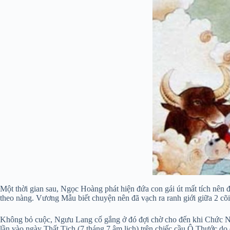
Một thời gian sau, Ngọc Hoàng phát hiện đứa con gái út mất tích nên đ
theo nàng. Vương Mẫu biết chuyện nên đã vạch ra ranh giới giữa 2 cõi
Không bỏ cuộc, Ngưu Lang cố gắng ở đó đợi chờ cho đến khi Chức 
lần vào ngày Thất Tịch (7 tháng 7 âm lịch) trên chiếc cầu Ô Thước do đ