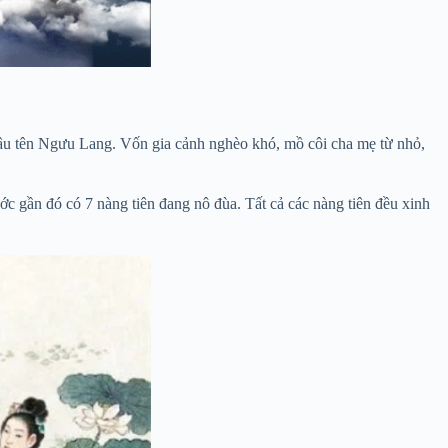
râu tên Ngưu Lang. Vốn gia cảnh nghèo khó, mồ côi cha mẹ từ nhỏ,
ớc gần đó có 7 nàng tiên đang nô đùa. Tất cả các nàng tiên đều xinh