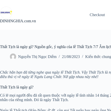
Chuyển
đến
phần
Checkout
nội
dung
DINHNGHIA.com.vn
Thất Tịch là ngày gì? Nguồn gốc, ý nghĩa của lễ Thất Tịch 7/7 Âm lịc
Nguyễn Thị Ngọc Diễm
21/08/2023
Kiến thức chun
Chắc hẳn bạn đã từng nghe qua ngày lễ Thất Tịch. Vậy Thất Tịch là n
điều thú vị về ngày lễ Ngưu Lang Chức Nữ gặp nhau này nhé!
Thất Tịch là ngày gì?
Có lẽ mọi người đều đã rất quen thuộc với ngày lễ tình nhân 14 tháng
nhân của riêng mình. Đó là ngày Thất Tịch.
Ngày lễ Thất tịch (Hán-Nôm: 七夕, còn gọi Tết ngâu hay ngày ông N