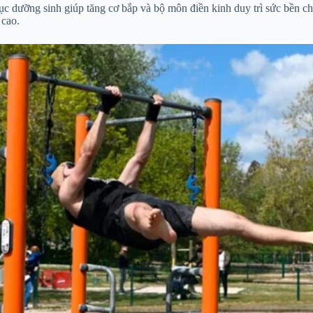
ục dưỡng sinh giúp tăng cơ bắp và bộ môn điền kinh duy trì sức bền ch
 cao.