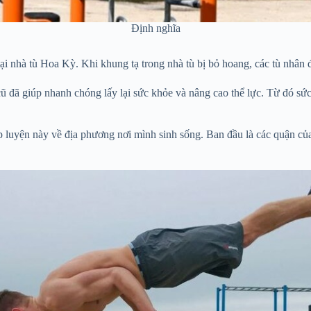
Định nghĩa
 nhà tù Hoa Kỳ. Khi khung tạ trong nhà tù bị bỏ hoang, các tù nhân đ
cũ đã giúp nhanh chóng lấy lại sức khỏe và nâng cao thể lực. Từ đó sứ
p luyện này về địa phương nơi mình sinh sống. Ban đầu là các quận c