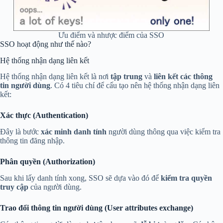
Ưu điểm và nhược điểm của SSO
SSO hoạt động như thế nào?
Hệ thống nhận dạng liên kết
Hệ thống nhận dạng liên kết là nơi
tập trung
và
liên kết các thông
tin người dùng
. Có 4 tiêu chí để cấu tạo nên hệ thống nhận dạng liên
kết:
Xác thực (Authentication)
Đây là bước
xác minh danh tính
người dùng thông qua việc kiểm tra
thông tin đăng nhập.
Phân quyền (Authorization)
Sau khi lấy danh tính xong, SSO sẽ dựa vào đó để
kiểm tra quyền
truy cập
của người dùng.
Trao đổi thông tin người dùng (User attributes exchange)