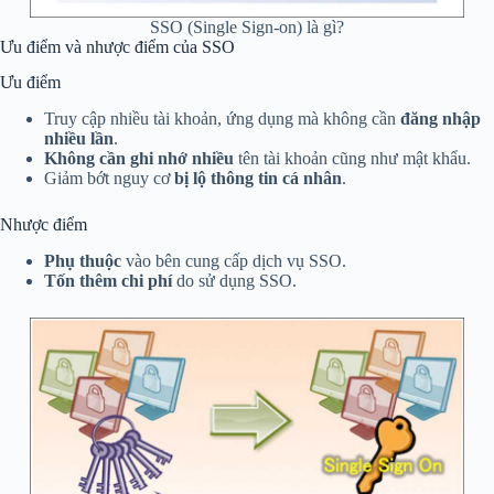
SSO (Single Sign-on) là gì?
Ưu điểm và nhược điểm của SSO
Ưu điểm
Truy cập nhiều tài khoản, ứng dụng mà không cần
đăng nhập
nhiều lần
.
Không cần ghi nhớ nhiều
tên tài khoản cũng như mật khẩu.
Giảm bớt nguy cơ
bị lộ thông tin cá nhân
.
Nhược điểm
Phụ thuộc
vào bên cung cấp dịch vụ SSO.
Tốn thêm chi phí
do sử dụng SSO.