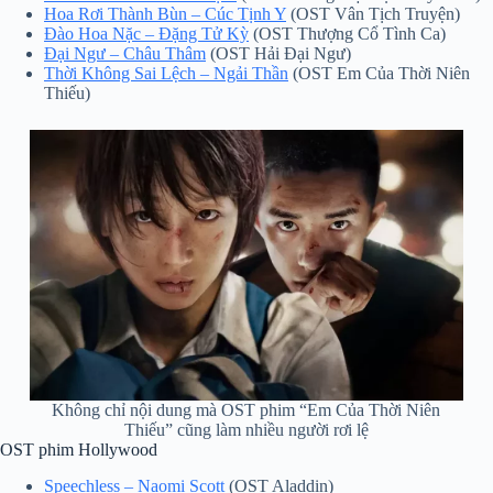
Hoa Rơi Thành Bùn – Cúc Tịnh Y
(OST Vân Tịch Truyện)
Đào Hoa Nặc – Đặng Tử Kỳ
(OST Thượng Cổ Tình Ca)
Đại Ngư – Châu Thâm
(OST Hải Đại Ngư)
Thời Không Sai Lệch – Ngải Thần
(OST Em Của Thời Niên
Thiếu)
Không chỉ nội dung mà OST phim “Em Của Thời Niên
Thiếu” cũng làm nhiều người rơi lệ
OST phim Hollywood
Speechless – Naomi Scott
(OST Aladdin)