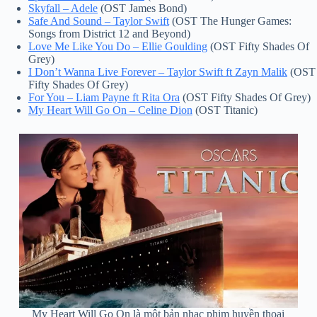
Skyfall – Adele
(OST James Bond)
Safe And Sound – Taylor Swift
(OST The Hunger Games:
Songs from District 12 and Beyond)
Love Me Like You Do – Ellie Goulding
(OST Fifty Shades Of
Grey)
I Don’t Wanna Live Forever – Taylor Swift ft Zayn Malik
(OST
Fifty Shades Of Grey)
For You – Liam Payne ft Rita Ora
(OST Fifty Shades Of Grey)
My Heart Will Go On – Celine Dion
(OST Titanic)
My Heart Will Go On là một bản nhạc phim huyền thoại