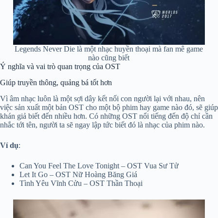
Legends Never Die là một nhạc huyền thoại mà fan mê game
nào cũng biết
Ý nghĩa và vai trò quan trọng của OST
Giúp truyền thông, quảng bá tốt hơn
Vì âm nhạc luôn là một sợi dây kết nối con người lại với nhau, nên
việc sản xuất một bản OST cho một bộ phim hay game nào đó, sẽ giúp
khán giả biết đến nhiều hơn. Có những OST nổi tiếng đến độ chỉ cần
nhắc tới tên, người ta sẽ ngay lập tức biết đó là nhạc của phim nào.
Ví dụ
:
Can You Feel The Love Tonight – OST Vua Sư Tử
Let It Go – OST Nữ Hoàng Băng Giá
Tình Yêu Vĩnh Cửu – OST Thần Thoại