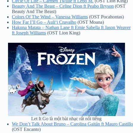
Circle Of Life – Carmen Twillie ft Lebo M.
(OST Lion King)
Beauty And The Beast – Celine Dion ft Peabo Bryson
(OST
Beauty And The Beast)
Colors Of The Wind – Vanessa Williams
(OST Pocahontas)
How Far I’ll Go – Auliʻi Cravalho
(OST Moana)
Hakuna Matata – Nathan Lane ft Ernie Sabella ft Jason Weaver
ft Joseph Williams
(OST Lion King)
Let It Go là một bài nhạc rất nổi tiếng
We Don’t Talk About Bruno – Carolina Gaitán ft Mauro Castillo
(OST Encanto)