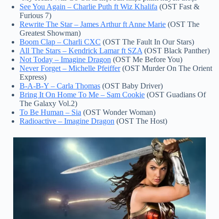
See You Again – Charlie Puth ft Wiz Khalifa
(OST Fast &
Furious 7)
Rewrite The Star – James Arthur ft Anne Marie
(OST The
Greatest Showman)
Boom Clap – Charli CXC
(OST The Fault In Our Stars)
All The Stars – Kendrick Lamar ft SZA
(OST Black Panther)
Not Today – Imagine Dragon
(OST Me Before You)
Never Forget – Michelle Pfeiffer
(OST Murder On The Orient
Express)
B-A-B-Y – Carla Thomas
(OST Baby Driver)
Bring It On Home To Me – Sam Cookie
(OST Guadians Of
The Galaxy Vol.2)
To Be Human – Sia
(OST Wonder Woman)
Radioactive – Imagine Dragon
(OST The Host)