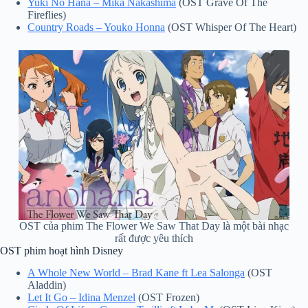
Yuki No Hana – Mika Nakashima
(OST Grave Of The
Fireflies)
Country Roads – Youko Honna
(OST Whisper Of The Heart)
OST của phim The Flower We Saw That Day là một bài nhạc
rất được yêu thích
OST phim hoạt hình Disney
A Whole New World – Brad Kane ft Lea Salonga
(OST
Aladdin)
Let It Go – Idina Menzel
(OST Frozen)