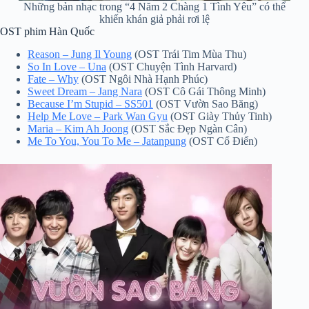
Những bản nhạc trong “4 Năm 2 Chàng 1 Tình Yêu” có thể
khiến khán giả phải rơi lệ
OST phim Hàn Quốc
Reason – Jung Il Young
(OST Trái Tim Mùa Thu)
So In Love – Una
(OST Chuyện Tình Harvard)
Fate – Why
(OST Ngôi Nhà Hạnh Phúc)
Sweet Dream – Jang Nara
(OST Cô Gái Thông Minh)
Because I’m Stupid – SS501
(OST Vườn Sao Băng)
Help Me Love – Park Wan Gyu
(OST Giày Thủy Tinh)
Maria – Kim Ah Joong
(OST Sắc Đẹp Ngàn Cân)
Me To You, You To Me – Jatanpung
(OST Cổ Điển)