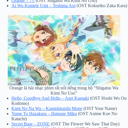
Orange – 7!!
(OST Shigatsu Wa Kimi No Uso)
Ai Wo Komete Umi – Teshima Aoi
(OST Kokuriko Zaka Kara)
Orange là bài nhạc phim rất nổi tiếng trong bộ “Shigatsu Wa
Kimi No Uso”
Hello, Goodbye And Hello – Anri Kumaki
(OST Hoshi Wo Ou
Kodomo)
Kimi No Na Wa – Kamishiraishi Mone
(OST Your Name)
Yume To Hazakura – Hatsune Miku
(OST Anime Koe No
Katachi)
Secret Base – ZONE
(OST The Flower We Saw That Day)