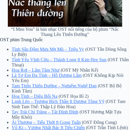
“I Miss You” là bản nhạc OST nổi tiếng của bộ phim “Nấc
Thang Lên Thiên Đường”
OST phim Trung Quốc
Tình Sâu Đậm Mưa Mịt Mù – Triệu Vy
(OST Tân Dòng Sông
Ly Biệt)
Tình Yêu Vĩnh Cửu – Thành Long ft Kim Hee Sun
(OST Thần
Thoại)
Hoa Rơi – Lâm Tâm Như
(OST Mỹ Nhân Kế)
Là Tự Em Đa Tình – Hồ Dương Lâm
(OST Không Kịp Nói
Yêu Em)
Tam Thốn Thiên Đường – Nghiệm Nghệ Đan
(OST Bộ Bộ
Kinh Tâm)
Họa Tình – Diêu Bối Na
(OST Họa Bì 2)
Lạnh Lẽo – Trương Bích Thần ft Dương Tông Vỹ
(OST Tam
Sinh Tam Thế: Thập Lý Đào Hoa)
Tay Trái Chỉ Trăng – Tát Đỉnh Đỉnh
(OST Hương Mật Tựa
Mây Khói)
Ái Thương – Tiểu Thời ft Gong Tuấn
(OST Đông Cung)
Vô Ki – Vương Nhất Bác ft Tiêu Chiến
(OST Trần Tình Lệnh)