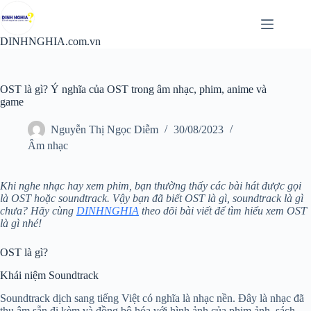
Chuyển
đến
phần
DINHNGHIA.com.vn
nội
dung
OST là gì? Ý nghĩa của OST trong âm nhạc, phim, anime và
game
Nguyễn Thị Ngọc Diễm
30/08/2023
Âm nhạc
Khi nghe nhạc hay xem phim, bạn thường thấy các bài hát được gọi
là OST hoặc soundtrack. Vậy bạn đã biết OST là gì, soundtrack là gì
chưa? Hãy cùng
DINHNGHIA
theo dõi bài viết để tìm hiểu xem OST
là gì nhé!
OST là gì?
Khái niệm Soundtrack
Soundtrack dịch sang tiếng Việt có nghĩa là nhạc nền. Đây là nhạc đã
thu âm sẵn đi kèm và đồng bộ hóa với hình ảnh của phim ảnh, sách,