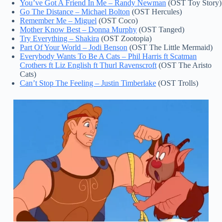
You’ve Got A Friend In Me – Randy Newman
(OST Toy Story)
Go The Distance – Michael Bolton
(OST Hercules)
Remember Me – Miguel
(OST Coco)
Mother Know Best – Donna Murphy
(OST Tanged)
Try Everything – Shakira
(OST Zootopia)
Part Of Your World – Jodi Benson
(OST The Little Mermaid)
Everybody Wants To Be A Cats – Phil Harris ft Scatman
Crothers ft Liz English ft Thurl Ravenscroft
(OST The Aristo
Cats)
Can’t Stop The Feeling – Justin Timberlake
(OST Trolls)