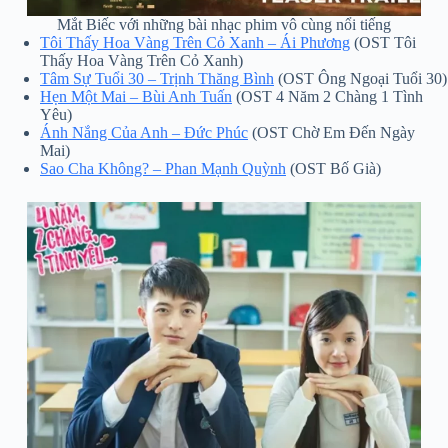
Mắt Biếc với những bài nhạc phim vô cùng nổi tiếng
Tôi Thấy Hoa Vàng Trên Cỏ Xanh – Ái Phương
(OST Tôi
Thấy Hoa Vàng Trên Cỏ Xanh)
Tâm Sự Tuổi 30 – Trịnh Thăng Bình
(OST Ông Ngoại Tuổi 30)
Hẹn Một Mai – Bùi Anh Tuấn
(OST 4 Năm 2 Chàng 1 Tình
Yêu)
Ánh Nắng Của Anh – Đức Phúc
(OST Chờ Em Đến Ngày
Mai)
Sao Cha Không? – Phan Mạnh Quỳnh
(OST Bố Già)