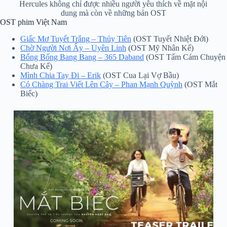
Hercules không chỉ được nhiều người yêu thích về mặt nội
dung mà còn về những bản OST
OST phim Việt Nam
Giấc Mơ Tuyết Trắng – Thủy Tiên
(OST Tuyết Nhiệt Đới)
Chờ Người Nơi Ấy – Uyên Linh
(OST Mỹ Nhân Kế)
Bống Bống Bang Bang – 365 Daband
(OST Tấm Cám Chuyện
Chưa Kể)
Mình Chia Tay Đi – Erik
(OST Cua Lại Vợ Bầu)
Có Chàng Trai Viết Lên Cây – Phan Mạnh Quỳnh
(OST Mắt
Biếc)