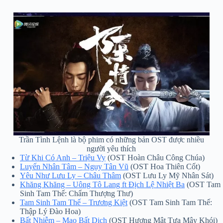
Trần Tình Lệnh là bộ phim có những bản OST được nhiều
người yêu thích
Từ Khi Có Anh – Triệu Vy
(OST Hoàn Châu Công Chúa)
Luyến Nhân Tâm – Ngụy Tân Vũ
(OST Hoa Thiên Cốt)
Yêu Như Lưu Ly – Châu Thâm
(OST Lưu Ly Mỹ Nhân Sát)
Khăng Khăng – Uông Tô Lang ft Địch Lệ Nhiệt Ba
(OST Tam
Sinh Tam Thế: Chẩm Thượng Thư)
Tam Sinh Tam Thế – Trương Kiệt
(OST Tam Sinh Tam Thế:
Thập Lý Đào Hoa)
Bất Nhiễm – Mao Bất Dịch
(OST Hương Mật Tựa Mây Khói)