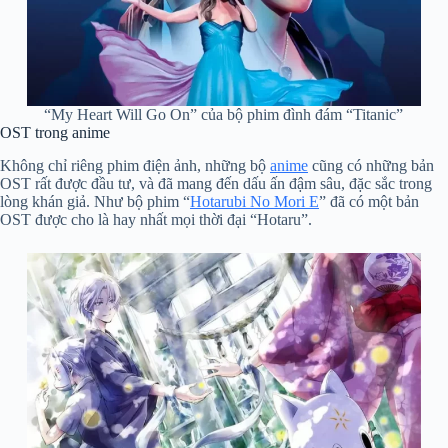
“My Heart Will Go On” của bộ phim đình đám “Titanic”
OST trong anime
Không chỉ riêng phim điện ảnh, những bộ
anime
cũng có những bản
OST rất được đầu tư, và đã mang đến dấu ấn đậm sâu, đặc sắc trong
lòng khán giả. Như bộ phim “
Hotarubi No Mori E
” đã có một bản
OST được cho là hay nhất mọi thời đại “Hotaru”.