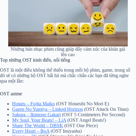
Những bản nhạc phim cũng giúp đẩy cảm xúc của khán giả
lên cao
Top những OST kinh điển, nổi tiếng
OST là một điều không thể thiếu trong mỗi bộ phim, game, trong số
đó sẽ có những bộ OST bất hủ mà chắc chắn các bạn đã từng nghe
qua một lần:
OST anime
Hotaru – Fujita Maiko
(OST Hotarubi No Mori E)
Guren No Yumiya – Linked Horizon
(OST Attack On Titan)
Sakura – Ikimono Gakari
(OST 5 Centimeters Per Second)
My Soul, Your Beats! – LiA
(OST Angel Beats!)
Share The World – DBSK
(OST One Piece)
Every Heart – BoA
(OST Inuyasha)