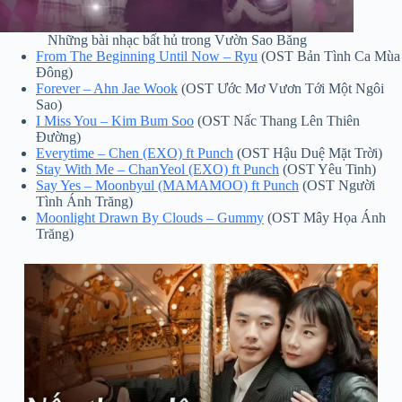
Những bài nhạc bất hủ trong Vườn Sao Băng
From The Beginning Until Now – Ryu
(OST Bản Tình Ca Mùa
Đông)
Forever – Ahn Jae Wook
(OST Ước Mơ Vươn Tới Một Ngôi
Sao)
I Miss You – Kim Bum Soo
(OST Nấc Thang Lên Thiên
Đường)
Everytime – Chen (EXO) ft Punch
(OST Hậu Duệ Mặt Trời)
Stay With Me – ChanYeol (EXO) ft Punch
(OST Yêu Tinh)
Say Yes – Moonbyul (MAMAMOO) ft Punch
(OST Người
Tình Ánh Trăng)
Moonlight Drawn By Clouds – Gummy
(OST Mây Họa Ánh
Trăng)