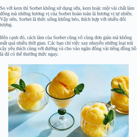
So với kem thì Sorbet không sử dụng sữa, kem hoặc một vài chất làm
đông mà những hương vị của Sorbet hoàn toàn là hương vị tự nhiên.
Vậy nên, Sorbet là thức uống không béo, thích hợp với nhiều đối
tượng.
Bên cạnh đó, cách làm của Sorbet cũng vô cùng đơn giản mà không
mất quá nhiều thời gian. Các bạn chỉ việc xay nhuyễn những loại trái
cây yêu thích cùng với đường và cho vào ngăn đông vài tiếng đồng hồ
là đã có thể thưởng thức ngay.