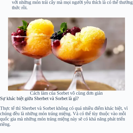
với những món trái cây mà mọi người yêu thích là có thể thưởng
thức rồi.
Cách làm của Sorbet vô cùng đơn giản
Sự khác biệt giữa Sherbet và Sorbet là gì?
Thực tế thì Sherbet và Sorbet không có quá nhiều điểm khác biệt, vì
chúng đều là những món tráng miệng. Và có thể tùy thuộc vào mỗi
quốc gia mà những món tráng miệng này sẽ có khả năng phát triển
riêng.