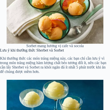
Sorbet mang hương vị cafe và socola
Lưu ý khi thưởng thức Sherbet và Sorbet
Khi thưởng thức các món tráng miệng này, các bạn chỉ cần lưu ý vì
trong món tráng miệng hàm lượng chất béo tương đối ít, nên các bạn
cần lấy Sherbet và Sorbet ra khỏi ngăn đá ít nhất 5 phút trước khi ăn
để chúng được mềm hơn.