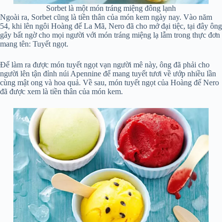
Sorbet là một món tráng miệng đông lạnh
Ngoài ra, Sorbet cũng là tiền thân của món kem ngày nay. Vào năm
54, khi lên ngôi Hoàng đế La Mã, Nero đã cho mở đại tiệc, tại đây ông
gây bất ngờ cho mọi người với món tráng miệng lạ lẫm trong thực đơn
mang tên: Tuyết ngọt.
Để làm ra được món tuyết ngọt vạn người mê này, ông đã phải cho
người lên tận đỉnh núi Apennine để mang tuyết tươi về ướp nhiều lần
cùng mật ong và hoa quả. Về sau, món tuyết ngọt của Hoàng đế Nero
đã được xem là tiền thân của món kem.