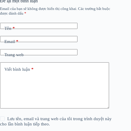
Để lại một bình luận
Email của bạn sẽ không được hiển thị công khai.
Các trường bắt buộc
được đánh dấu
*
Tên
*
Email
*
Trang web
Viết bình luận
*
Lưu tên, email và trang web của tôi trong trình duyệt này
cho lần bình luận tiếp theo.