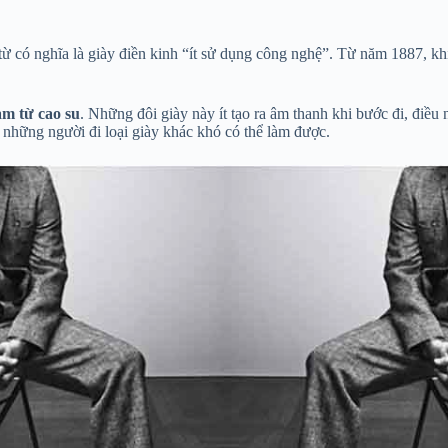
 từ có nghĩa là giày điền kinh “ít sử dụng công nghệ”. Từ năm 1887, kh
àm từ cao su
. Những đôi giày này ít tạo ra âm thanh khi bước đi, điều
hi những người đi loại giày khác khó có thể làm được.