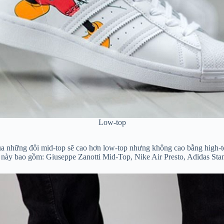
Low-top
ủa những đôi mid-top sẽ cao hơn low-top nhưng không cao bằng high-t
ày này bao gồm: Giuseppe Zanotti Mid-Top, Nike Air Presto, Adidas S