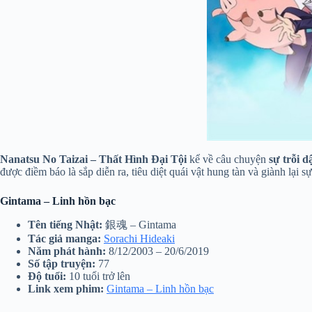
Nanatsu No Taizai – Thất Hình Đại Tội
kể về câu chuyện
sự trỗi d
được điềm báo là sắp diễn ra, tiêu diệt quái vật hung tàn và giành lại s
Gintama – Linh hồn bạc
Tên tiếng
Nhật:
銀魂 – Gintama
Tác giả manga:
Sorachi Hideaki
Năm phát hành:
8/12/2003 – 20/6/2019
Số tập truyện:
77
Độ tuổi:
10 tuổi trở lên
Link xem phim:
Gintama – Linh hồn bạc