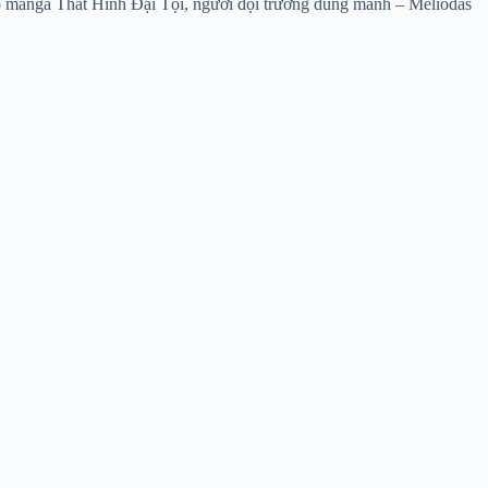
 manga Thất Hình Đại Tội, người đội trưởng dũng mãnh – Meliodas