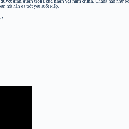
quyết định quan trọng của nhân vật nam chính
. Chẳng hạn như bộ
eth mà hắn đã trót yêu suốt kiếp.
lỡ