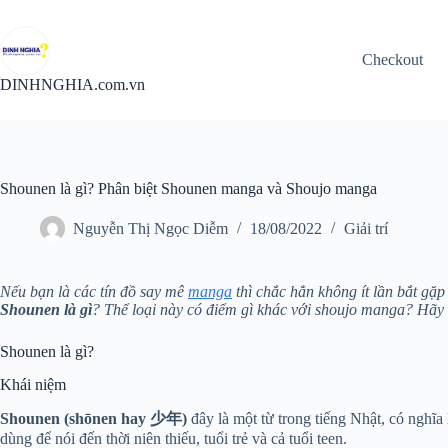
Chuyển
đến
phần
Checkout
nội
dung
DINHNGHIA.com.vn
Shounen là gì? Phân biệt Shounen manga và Shoujo manga
Nguyễn Thị Ngọc Diễm
18/08/2022
Giải trí
Nếu bạn là các tín đồ say mê
manga
thì chắc hẳn không ít lần bắt gặ
Shounen là gì
? Thể loại này có điểm gì khác với shoujo manga? Hãy 
Shounen là gì?
Khái niệm
Shounen (shōnen hay 少年)
đây là một từ trong tiếng Nhật, có nghĩa
dùng để nói đến thời niên thiếu, tuổi trẻ và cả tuổi teen.