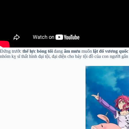
Đứng trước
thế lực bóng tối
đang
âm mưu
muốn
lật đổ vương quốc
nhóm kỵ sĩ thất hình đại tội, đại diện cho bảy tội đồ của con người gắ