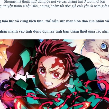
Shounen là thuật ngữ dùng để nói về các chàng trai ở tuổi mới lớn
 truyện tranh Nhật Bản, nhưng nhắm tới độc giả chủ yếu là nam giới t
bạo lực vô cùng kịch tính, thể hiện sức mạnh bá đạo của nhân vậ
nhấn mạnh vào tình động đội hay tình bạn thắm thiết
giữa các nhân