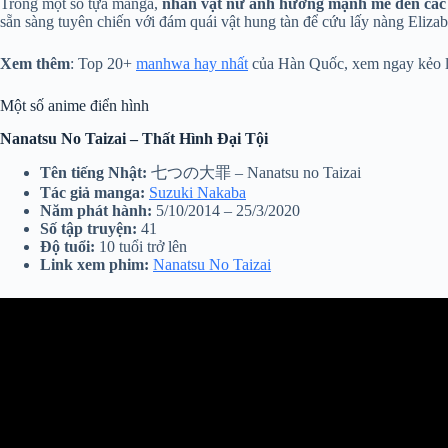
Trong một số tựa manga,
nhân vật nữ ảnh hưởng mạnh mẽ đến các 
sẵn sàng tuyên chiến với đám quái vật hung tàn để cứu lấy nàng Elizab
Xem thêm
: Top 20+
manhwa hay nhất
của Hàn Quốc, xem ngay kẻo 
Một số anime điển hình
Nanatsu No Taizai – Thất Hình Đại Tội
Tên tiếng Nhật:
七つの大罪 – Nanatsu no Taizai
Tác giả manga:
Suzuki Nakaba
Năm phát hành:
5/10/2014 – 25/3/2020
Số tập truyện:
41
Độ tuổi:
10 tuổi trở lên
Link xem phim:
Nanatsu No Taizai