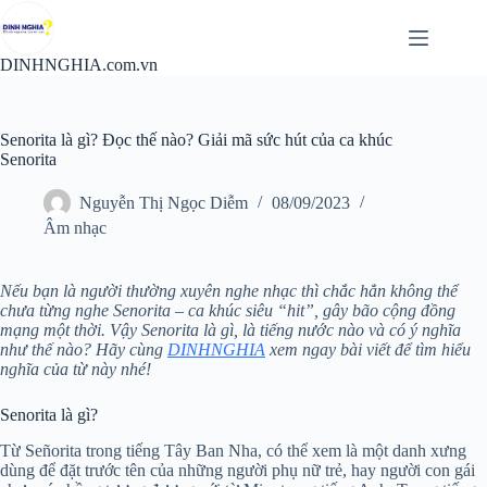
Chuyển
đến
phần
DINHNGHIA.com.vn
nội
dung
Senorita là gì? Đọc thế nào? Giải mã sức hút của ca khúc
Senorita
Nguyễn Thị Ngọc Diễm
08/09/2023
Âm nhạc
Nếu bạn là người thường xuyên nghe nhạc thì chắc hẳn không thể
chưa từng nghe Senorita – ca khúc siêu “hit”, gây bão cộng đồng
mạng một thời. Vậy Senorita là gì, là tiếng nước nào và có ý nghĩa
như thế nào? Hãy cùng
DINHNGHIA
xem ngay bài viết để tìm hiểu
nghĩa của từ này nhé!
Senorita là gì?
Từ Señorita trong tiếng Tây Ban Nha, có thể xem là một danh xưng
dùng để đặt trước tên của những người phụ nữ trẻ, hay người con gái