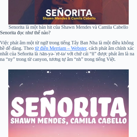
Senorita là một bản hit của Shawn Mendes và Camila Cabello
Senorita đọc như thế nào?
Việc phát âm một từ ngữ trong tiếng Tây Ban Nha là một điều không
hề dễ dàng. Theo
từ điển Merriam – Webster
, cách phát âm chính xác
nhất của Señorita là /sān-yə-ˈrē-tə/ với chứ cái “ñ” được phát âm là na
na “ny” trong từ canyon, tương tự âm “nh” trong tiếng Việt.