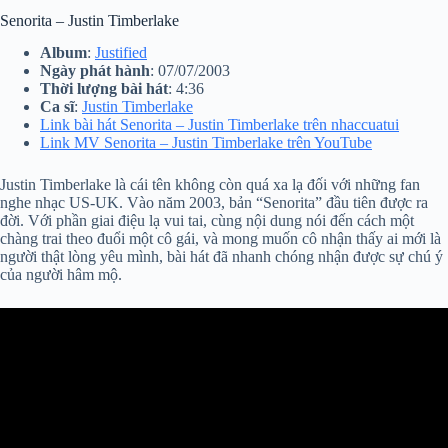
Senorita – Justin Timberlake
Album
:
Justified
Ngày phát hành
: 07/07/2003
Thời lượng bài hát
: 4:36
Ca sĩ
:
Justin Timberlake
Link bài hát Senorita – Justin Timberlake trên nhaccuatui
Link MV Senorita – Justin Timberlake trên YouTube
Justin Timberlake là cái tên không còn quá xa lạ đối với những fan
nghe nhạc US-UK. Vào năm 2003, bản “Senorita” đầu tiên được ra
đời. Với phần giai điệu lạ vui tai, cùng nội dung nói đến cách một
chàng trai theo đuổi một cô gái, và mong muốn cô nhận thấy ai mới là
người thật lòng yêu mình, bài hát đã nhanh chóng nhận được sự chú ý
của người hâm mộ.