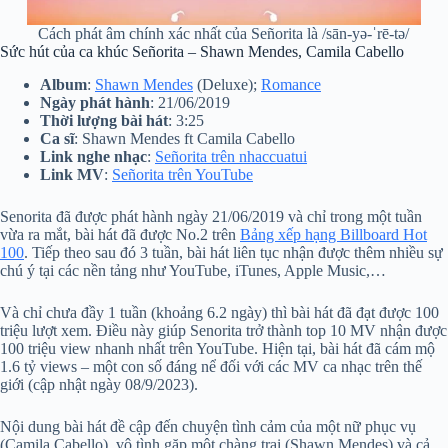
Cách phát âm chính xác nhất của Señorita là /sān-yə-ˈrē-tə/
Sức hút của ca khúc Señorita – Shawn Mendes, Camila Cabello
Album
:
Shawn Mendes
(Deluxe);
Romance
Ngày phát hành
: 21/06/2019
Thời lượng bài hát
: 3:25
Ca sĩ
: Shawn Mendes ft Camila Cabello
Link nghe nhạc
:
Señorita trên nhaccuatui
Link MV
:
Señorita trên YouTube
Senorita đã được phát hành ngày 21/06/2019 và chỉ trong một tuần
vừa ra mắt, bài hát đã được No.2 trên
Bảng xếp hạng Billboard Hot
100
. Tiếp theo sau đó 3 tuần, bài hát liên tục nhận được thêm nhiều sự
chú ý tại các nền tảng như YouTube, iTunes, Apple Music,…
Và chỉ chưa đầy 1 tuần (khoảng 6.2 ngày) thì bài hát đã đạt được 100
triệu lượt xem. Điều này giúp Senorita trở thành top 10 MV nhận được
100 triệu view nhanh nhất trên YouTube. Hiện tại, bài hát đã cám mộ
1.6 tỷ views – một con số đáng nể đối với các MV ca nhạc trên thế
giới (cập nhật ngày 08/9/2023).
Nội dung bài hát đề cập đến chuyện tình cảm của một nữ phục vụ
(Camila Cabello), vô tình gặp một chàng trai (Shawn Mendes) và cả