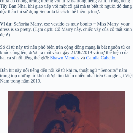
chưa có chồng tương đương với từ Miss trong tiếng Anh. Trong tiếng
Tây Ban Nha, khi giao tiếp với một cô gái mà ta biết rõ người đó đang
độc thân thì sử dụng Senorita là cách thể hiện lịch sự.
Ví dụ
: Señorita Marry, ese vestido es muy bonito = Miss Marry, your
dress is so pretty. (Tạm dịch: Cô Marry này, chiếc váy của cô thật xinh
đẹp!)
Sở dĩ từ này trở nên phổ biến trên cộng động mạng là bắt nguồn từ ca
khúc cùng tên, được ra mắt vào ngày 21/06/2019 với sự thể hiện của
hai ca sĩ nổi tiếng thế giới:
Shawn Mendes
và
Camila Cabello
.
Bản hit này nổi tiếng đến nỗi kể từ khi ra, thuật ngữ “Senorita” nằm
trong top những từ khóa được tìm kiếm nhiều nhất trên Google tại Việt
Nam trong năm 2019.