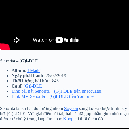
Senorita – (G)I-DLE
Album
:
I Made
Ngày phát hành
: 26/02/2019
Thời lượng bài hát
: 3:45
Ca sĩ
:
(G)I-DLE
Link bài hát Senorita – (G)I-DLE trên nhaccuatui
Link MV Senorita – (G)I-DLE trên YouTube
Senorita là bài hát do trưởng nhóm
Soyeon
sáng tác và được trình bày
bởi (G)I-DLE. Với giai điệu bắt tai, bài hát đã góp phần giúp nhóm tạo
được sự chú ý trong làng âm nhạc
Kpop
tại thời điểm đó.