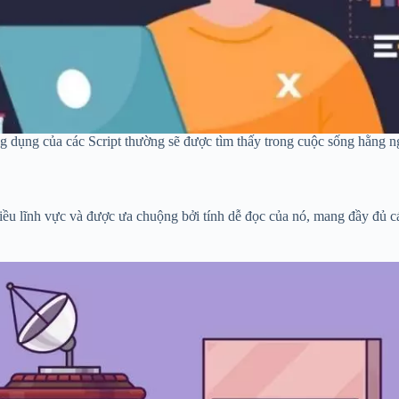
g dụng của các Script thường sẽ được tìm thấy trong cuộc sống hằng n
u lĩnh vực và được ưa chuộng bởi tính dễ đọc của nó, mang đầy đủ các