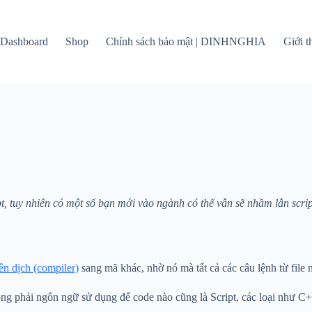
Dashboard
Shop
Chính sách bảo mật | DINHNGHIA
Giới 
ipt, tuy nhiên có một số bạn mới vào ngành có thể vẫn sẽ nhầm lẫn scr
iên dịch (compiler)
sang mã khác, nhờ nó mà tất cả các câu lệnh từ file
g phải ngôn ngữ sử dụng để code nào cũng là Script, các loại như C+ 