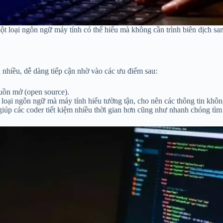
một loại ngôn ngữ máy tính có thể hiểu mà không cần trình biên dịch s
 nhiều, dễ dàng tiếp cận nhờ vào các ưu điểm sau:
uồn mở (open source).
 loại ngôn ngữ mà máy tính hiểu tường tận, cho nên các thông tin khôn
iúp các coder tiết kiệm nhiều thời gian hơn cũng như nhanh chóng tìm 