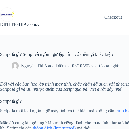
Chuyển
đến
phần
Checkout
nội
dung
DINHNGHIA.com.vn
Script là gì? Script và ngôn ngữ lập trình có điểm gì khác biệt?
Nguyễn Thị Ngọc Diễm
03/10/2023
Công nghệ
Đối với các bạn học lập trình máy tính, chắc chắn đã quen với từ scr
Script là gì và ưu nhược điểm của script qua bài viết dưới đây nhé!
Script là gì?
Script là một loại ngôn ngữ máy tính có thể hiểu mà không cần
trình b
Mặc dù cùng là ngôn ngữ lập trình riêng dành cho máy tính nhưng khôn
khi Script chỉ cần
thông dịch (Interpreted)
mà thôi.