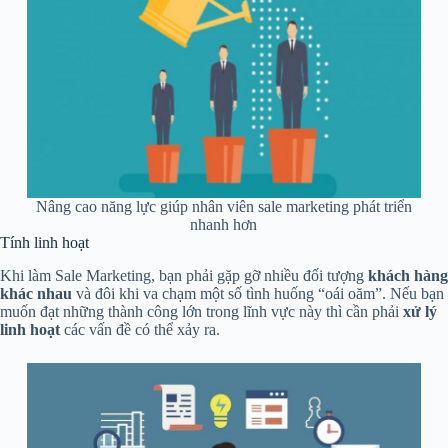
Nâng cao năng lực giúp nhân viên sale marketing phát triển
nhanh hơn
Tính linh hoạt
Khi làm Sale Marketing, bạn phải gặp gỡ nhiều đối tượng
khách hàng
khác nhau
và đôi khi va chạm một số tình huống “oái oăm”. Nếu bạn
muốn đạt những thành công lớn trong lĩnh vực này thì cần phải
xử lý
linh hoạt
các vấn đề có thể xảy ra.