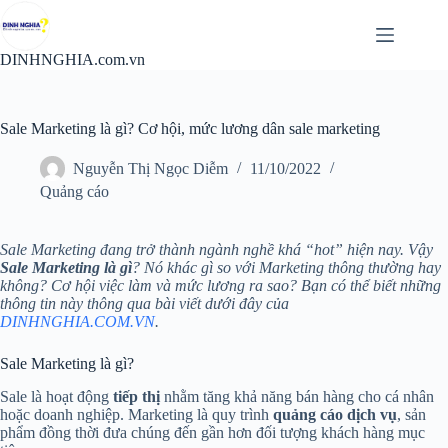
Chuyển
đến
phần
DINHNGHIA.com.vn
nội
dung
Sale Marketing là gì? Cơ hội, mức lương dân sale marketing
Nguyễn Thị Ngọc Diễm
11/10/2022
Quảng cáo
Sale Marketing đang trở thành ngành nghề khá “hot” hiện nay. Vậy
Sale Marketing là gì
? Nó khác gì so với Marketing thông thường hay
không? Cơ hội việc làm và mức lương ra sao? Bạn có thể biết những
thông tin này thông qua bài viết dưới đây của
DINHNGHIA.COM.VN
.
Sale Marketing là gì?
Sale là hoạt động
tiếp thị
nhằm tăng khả năng bán hàng cho cá nhân
hoặc doanh nghiệp. Marketing là quy trình
quảng cáo dịch vụ
, sản
phẩm đồng thời đưa chúng đến gần hơn đối tượng khách hàng mục