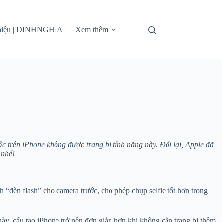
thiệu | DINHNGHIA
Xem thêm
ớc trên iPhone không được trang bị tính năng này. Đổi lại, Apple đã
 nhé!
h “đèn flash” cho camera trước, cho phép chụp selfie tốt hơn trong
này, cấu tạo iPhone trở nên đơn giản hơn khi không cần trang bị thêm