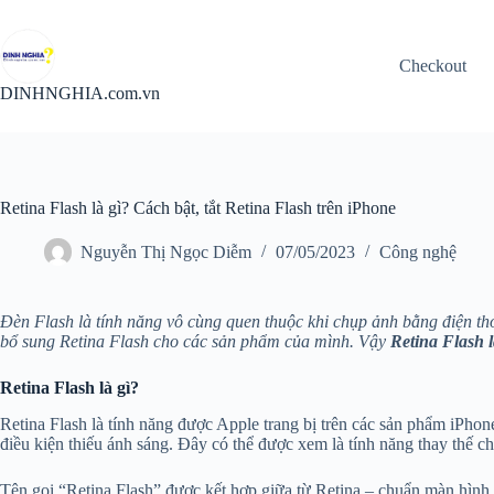
Chuyển
đến
phần
Checkout
nội
dung
DINHNGHIA.com.vn
Retina Flash là gì? Cách bật, tắt Retina Flash trên iPhone
Nguyễn Thị Ngọc Diễm
07/05/2023
Công nghệ
Đèn Flash là tính năng vô cùng quen thuộc khi chụp ảnh bằng điện tho
bổ sung Retina Flash cho các sản phẩm của mình. Vậy
Retina Flash l
Retina Flash là gì?
Retina Flash là tính năng được Apple trang bị trên các sản phẩm iPhon
điều kiện thiếu ánh sáng. Đây có thể được xem là tính năng thay thế ch
Tên gọi “Retina Flash” được kết hợp giữa từ Retina – chuẩn màn hình củ