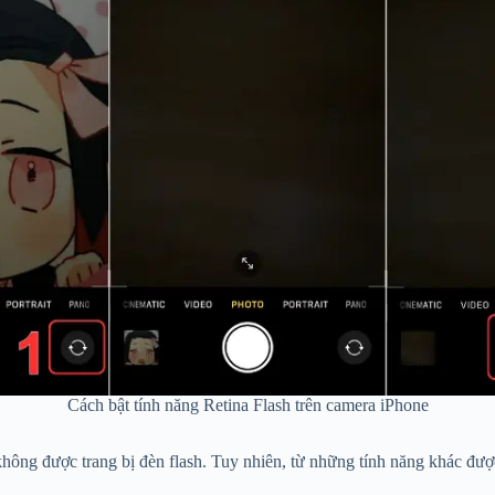
Cách bật tính năng Retina Flash trên camera iPhone
hông được trang bị đèn flash. Tuy nhiên, từ những tính năng khác được