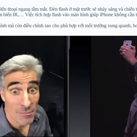
iện thoại ngang tầm mắt. Đèn flash ở mặt trước sẽ nháy sáng và chiếu 
 biến IR,… Việc tích hợp flash vào màn hình giúp iPhone không cần tr
ình mà còn điều chỉnh sao cho phù hợp với môi trường xung quanh, hoà