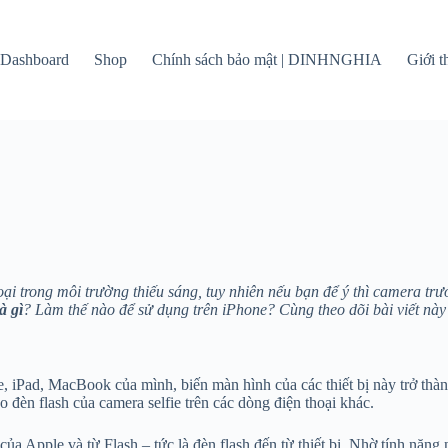
Dashboard
Shop
Chính sách bảo mật | DINHNGHIA
Giới 
ại trong môi trường thiếu sáng, tuy nhiên nếu bạn để ý thì camera trư
à gì
? Làm thế nào để sử dụng trên iPhone? Cùng theo dõi bài viết này
e, iPad, MacBook của mình, biến màn hình của các thiết bị này trở thàn
o đèn flash của camera selfie trên các dòng điện thoại khác.
a Apple và từ Flash – tức là đèn flash đến từ thiết bị. Nhờ tính năng 