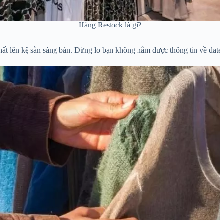
Hàng Restock là gì?
t lên kệ sẵn sàng bán. Đừng lo bạn không nắm được thông tin về date