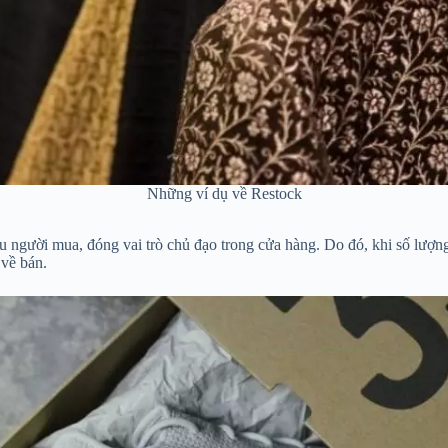
Những ví dụ về Restock
u người mua, đóng vai trò chủ đạo trong cửa hàng. Do đó, khi số lượ
về bán.