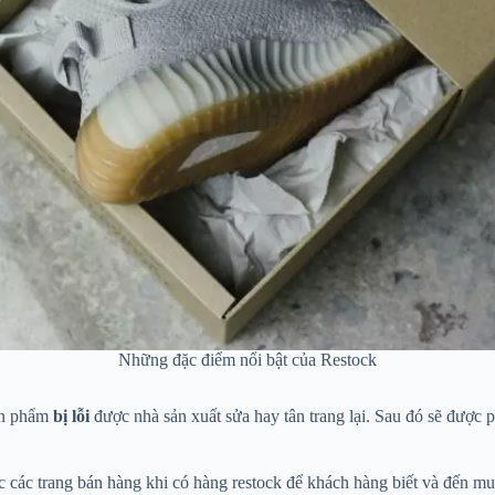
Những đặc điểm nổi bật của Restock
ản phẩm
bị lỗi
được nhà sản xuất sửa hay tân trang lại. Sau đó sẽ được ph
 các trang bán hàng khi có hàng restock để khách hàng biết và đến mu