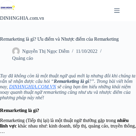
Chuyển
đến
phần
DINHNGHIA.com.vn
nội
dung
Remarketing là gì? Ưu điểm và Nhược điểm của Remarketing
Nguyễn Thị Ngọc Diễm
11/10/2022
Quảng cáo
Tuy đã không còn là một thuật ngữ quá mới lạ nhưng đôi khi chúng ta
vẫn sẽ nhận được câu hỏi “
Remarketing là gì
?
”. Trong bài viết hôm
nay,
DINHNGHIA.COM.VN
sẽ cùng bạn tìm hiểu những khái niệm
xoay quanh thuật ngữ remarketing cũng như ưu và nhược điểm của
phương pháp này
nhé!
Remarketing là gì?
Remarketing (Tiếp thị lại) là một thuật ngữ thường gặp trong
nhiều
lĩnh vực
khác nhau như:
kinh doanh
, tiếp thị,
quảng cáo
, truyền thông,
…