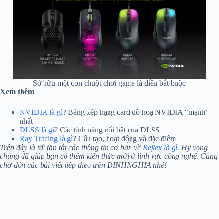
Sở hữu một con chuột chơi game là điều bắt buộc
Xem thêm
NVIDIA là gì
? Bảng xếp hạng card đồ hoạ NVIDIA “mạnh”
nhất
DLSS là gì
? Các tính năng nổi bật của DLSS
Ray Tracing là gì
? Cấu tạo, hoạt động và đặc điểm
Trên đây là tất tần tật các thông tin cơ bản về
Reflex là gì
. Hy vọng
chúng đã giúp bạn có thêm kiến thức mới ở lĩnh vực công nghệ. Cùng
chờ đón các bài viết tiếp theo trên DINHNGHIA nhé!