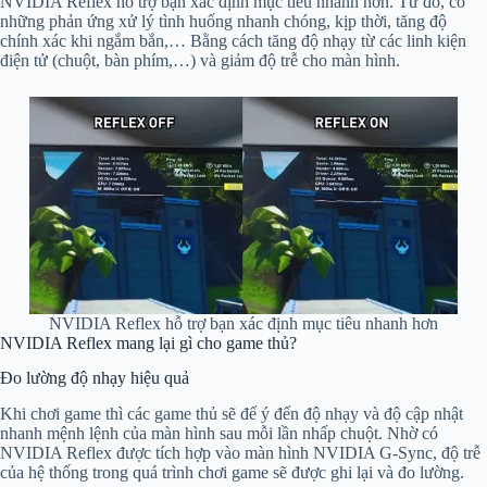
NVIDIA Reflex hỗ trợ bạn xác định mục tiêu nhanh hơn. Từ đó, có
những phản ứng xử lý tình huống nhanh chóng, kịp thời, tăng độ
chính xác khi ngắm bắn,… Bằng cách tăng độ nhạy từ các linh kiện
điện tử (chuột, bàn phím,…) và giảm độ trễ cho màn hình.
NVIDIA Reflex hỗ trợ bạn xác định mục tiêu nhanh hơn
NVIDIA Reflex mang lại gì cho game thủ?
Đo lường độ nhạy hiệu quả
Khi chơi game thì các game thủ sẽ để ý đến độ nhạy và độ cập nhật
nhanh mệnh lệnh của màn hình sau mỗi lần nhấp chuột. Nhờ có
NVIDIA Reflex được tích hợp vào màn hình NVIDIA G-Sync, độ trễ
của hệ thống trong quá trình chơi game sẽ được ghi lại và đo lường.