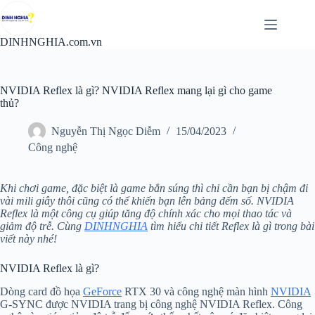
Chuyển
đến
phần
DINHNGHIA.com.vn
nội
dung
NVIDIA Reflex là gì? NVIDIA Reflex mang lại gì cho game
thủ?
Nguyễn Thị Ngọc Diễm
15/04/2023
Công nghệ
Khi chơi game, đặc biệt là game bắn súng thì chỉ cần bạn bị chậm đi
vài mili giây thôi cũng có thể khiến bạn lên bảng đếm số. NVIDIA
Reflex là một công cụ giúp tăng độ chính xác cho mọi thao tác và
giảm độ trễ. Cùng
DINHNGHIA
tìm hiểu chi tiết Reflex là gì trong bài
viết này nhé!
NVIDIA Reflex là gì?
Dòng card đồ họa
GeForce
RTX 30 và công nghệ màn hình
NVIDIA
G-SYNC được NVIDIA trang bị công nghệ NVIDIA Reflex. Công