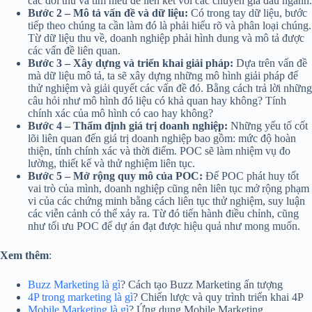
các đối thủ và tìm hiểu để liên kết với các chuyên gia đầu ngành.
Bước 2 – Mô tả vấn đề và dữ liệu:
Có trong tay dữ liệu, bước
tiếp theo chúng ta cần làm đó là phải hiểu rõ và phân loại chúng.
Từ dữ liệu thu về, doanh nghiệp phải hình dung và mô tả được
các vấn đề liên quan.
Bước 3 – Xây dựng và triển khai giải pháp:
Dựa trên vấn đề
mà dữ liệu mô tả, ta sẽ xây dựng những mô hình giải pháp để
thử nghiệm và giải quyết các vấn đề đó. Bằng cách trả lời những
câu hỏi như mô hình đó liệu có khả quan hay không? Tính
chính xác của mô hình có cao hay không?
Bước 4 – Thẩm định giá trị doanh nghiệp:
Những yếu tố cốt
lõi liên quan đến giá trị doanh nghiệp bao gồm: mức độ hoàn
thiện, tính chính xác và thời điểm. POC sẽ làm nhiệm vụ đo
lường, thiết kế và thử nghiệm liên tục.
Bước 5 – Mở rộng quy mô của POC:
Để POC phát huy tốt
vai trò của mình, doanh nghiệp cũng nên liên tục mở rộng phạm
vi của các chứng minh bằng cách liên tục thử nghiệm, suy luận
các viễn cảnh có thể xảy ra. Từ đó tiến hành điều chỉnh, cũng
như tối ưu POC để dự án đạt được hiệu quả như mong muốn.
Xem thêm
:
Buzz Marketing là gì
? Cách tạo Buzz Marketing ấn tượng
4P trong marketing là gì
? Chiến lược và quy trình triển khai 4P
Mobile Marketing là gì
? Ứng dụng Mobile Marketing