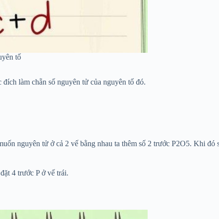
uyên tố
c đích làm chẵn số nguyên tử của nguyên tố đó.
u muốn nguyên tử ở cả 2 vế bằng nhau ta thêm số 2 trước P
2
O
5
. Khi đó 
t 4 trước P ở vế trái.