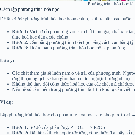
Phương trình hóa học là 
Cách lập phương trình hóa học
Để lập được phương trình hóa học hoàn chỉnh, ta thực hiện các bước n
Bước 1:
Viết sơ đồ phản ứng với các chất tham gia, chất xúc tác
thức hoá học đúng của chúng.
Bước 2:
Cân bằng phương trình hóa học bằng cách cân bằng tỷ l
Bước 3:
Hoàn thành phương trình hóa học mô tả phản ứng.
Lưu ý:
Các chất tham gia sẽ luôn nằm ở vế trái của phương trình. Ngược 
ứng thuận nghịch sẽ bao gồm hai mũi tên ngược hướng nhau).
Không thể thay đổi công thức hoá học của các chất mà chỉ được
Nếu hệ số cần thêm trong phương trình là 1 thì không cần viết t
Ví dụ:
Lập phương trình hóa học cho phản ứng hóa học sau: photpho + oxi →
Bước 1:
Sơ đồ của phản ứng: P + O
2
—> P
2
O
5
Bước 2:
Đặt hệ số thích hợp trước từng công thức. Ta thấy số 