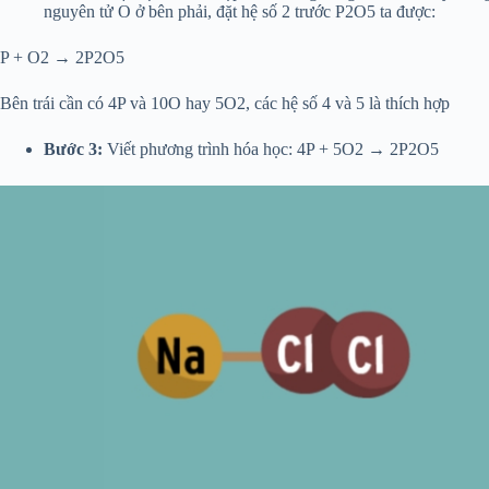
nguyên tử O ở bên phải, đặt hệ số 2 trước P
2
O
5
ta được:
P + O
2
→ 2P
2
O
5
Bên trái cần có 4P và 10O hay 5O
2
, các hệ số 4 và 5 là thích hợp
Bước 3:
Viết phương trình hóa học: 4P + 5O
2
→ 2P
2
O
5