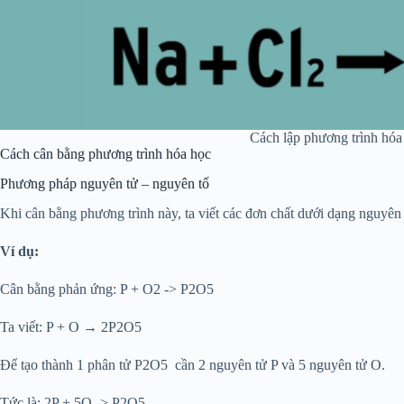
Cách lập phương trình hóa
Cách cân bằng phương trình hóa học
Phương pháp nguyên tử – nguyên tố
Khi cân bằng phương trình này, ta viết các đơn chất dưới dạng nguyên t
Ví dụ:
Cân bằng phản ứng: P + O
2
-> P
2
O
5
Ta viết: P + O → 2P
2
O
5
Để tạo thành 1 phân tử P
2
O
5
cần 2 nguyên tử P và 5 nguyên tử O.
Tức là: 2P + 5O -> P
2
O
5