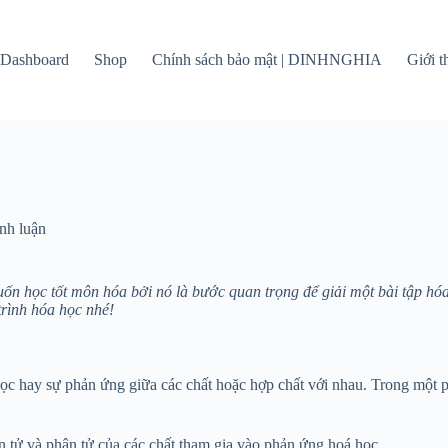
Dashboard
Shop
Chính sách bảo mật | DINHNGHIA
Giới 
nh luận
ốn học tốt môn hóa bởi nó là bước quan trọng để giải một bài tập h
trình hóa học nhé!
c hay sự phản ứng giữa các chất hoặc hợp chất với nhau. Trong một ph
n tử và phân tử của các chất tham gia vào phản ứng hoá học.