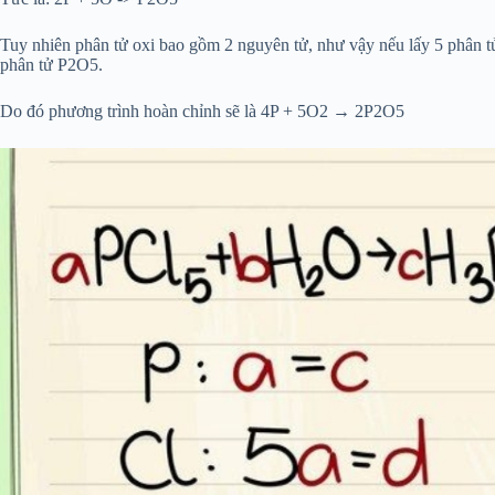
Tuy nhiên phân tử oxi bao gồm 2 nguyên tử, như vậy nếu lấy 5 phân tử 
phân tử P
2
O
5
.
Do đó phương trình hoàn chỉnh sẽ là 4P + 5O
2
→ 2P
2
O
5