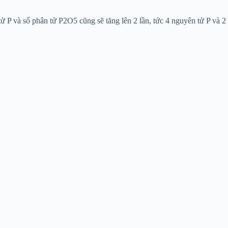
tử P và số phân tử P
2
O
5
cũng sẽ tăng lên 2 lần, tức 4 nguyên tử P và 2