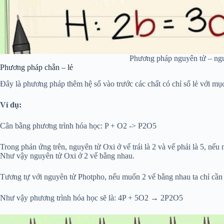
Phương pháp nguyên tử – ng
Phương pháp chẵn – lẻ
Đây là phương pháp thêm hệ số vào trước các chất có chỉ số lẻ với mụ
Ví dụ:
Cân bằng phương trình hóa học: P + O
2
-> P
2
O
5
Trong phản ứng trên, nguyên tử Oxi ở vế trái là 2 và vế phải là 5, nế
Như vậy nguyên tử Oxi ở 2 vế bằng nhau.
Tương tự với nguyên tử Photpho, nếu muốn 2 vế bằng nhau ta chỉ cần đặ
Như vậy phương trình hóa học sẽ là: 4P + 5O
2
→ 2P
2
O
5