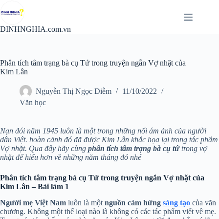
Chuyển
đến
phần
DINHNGHIA.com.vn
nội
dung
Phân tích tâm trạng bà cụ Tứ trong truyện ngắn Vợ nhặt của
Kim Lân
Nguyễn Thị Ngọc Diễm
11/10/2022
Văn học
Nạn đói năm 1945 luôn là một trong những nổi ám ảnh của người
dân Việt. hoàn cảnh đó đã được Kim Lân khắc họa lại trong tác phẩm
Vợ nhặt. Qua đây hãy cùng
phân tích tâm trạng bà cụ tứ
trong vợ
nhặt để hiểu hơn về những năm tháng đó nhé
Phân tích tâm trạng bà cụ Tứ trong truyện ngắn Vợ nhặt của
Kim Lân – Bài làm 1
Người mẹ Việt Nam
luôn là một
nguồn cảm hứng
sáng tạo
của văn
chương. Không một thể loại nào là không có các tác phẩm viết về mẹ.