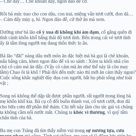
– Chè đây… Chè khoán đây, ngon đáo để cơ.
Rồi bà múc trao cho con dâu, con trai, miệng vẫn tươi cười, đon đả…
– Cám đấy mày ạ, hì. Ngon đáo để, cứ thử ăn mà xem.
Dường như bà lão
cố ý xua đi không khí ảm đạm
, cố gắng quên đi
tình cảnh khốn khổ bằng thái độ tươi tỉnh. Bên trong cái vẻ tươi tỉnh
ấy là tấm lòng người mẹ đang thổn thức lo âu.
Bà lão “đãi” nàng dâu mới món ăn đặc biệt mà bà gọi là chè khoán,
nấu bằng cám, khen ngon đáo để và so sánh : Xóm ta khối nhà còn
chả có cám mà ăn đấy. (Vậy có cám mà ăn như thế này là còn may
lắm) Chao ôi là khổ ! Phải đói đến mức nào thì mới ăn cám thấy ngon?
Cuộc sống khắc nghiệt đày đọa con người, bắt họ phải sống như loài
vật ;
Song nó không thể dập tắt được phần người, rất người trong lòng bà
mẹ khốn khổ kia. Bà cụ cố đổi buồn thành vui, cố tươi cười, đon đả
cho bữa cơm đỡ phần thê thảm. Chi tiết này làm cho tác giả và chúng
ta không cầm nổi nước mắt. Chúng ta
khóc vì thương
, vì quý tấm
chân tình của bà.
Ba mẹ con Tràng đã tìm thấy niềm vui trong
sự nương tựa, cưu
mang nhau
mà sống. Tình vợ chồng, mẹ con sẽ là động lực giúp họ