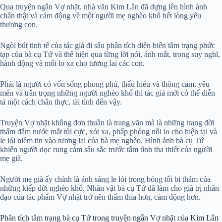
Qua truyện ngắn Vợ nhặt, nhà văn Kim Lân đã dựng lên hình ảnh
chân thật và cảm động về một người mẹ nghèo khổ hết lòng yêu
thương con.
Ngòi bút tinh tế của tác giả đi sâu phân tích diễn biến tâm trạng phức
tạp của bà cụ Tứ và thể hiện qua từng lời nói, ánh mắt, trong suy nghĩ,
hành động và mối lo xa cho tương lai các con.
Phải là người có vốn sống phong phú, thấu hiểu và thông cảm, yêu
mến và trân trọng những người nghèo khổ thì tác giả mới có thể diễn
tả một cách chân thực, tài tình đến vậy.
Truyện Vợ nhặt không đơn thuần là trang văn mà là những trang đời
thấm đẫm nước mắt tủi cực, xót xa, phấp phỏng nỗi lo cho hiện tại và
le lói niềm tin vào tương lai của bà mẹ nghèo. Hình ảnh bà cụ Tứ
khiến người dọc rung cảm sâu sắc trước tấm tình tha thiết của người
mẹ già.
Người mẹ già ấy chính là ánh sáng le lói trong bóng tối bi thảm của
những kiếp đời nghèo khổ. Nhân vật bà cụ Tứ đã làm cho giá trị nhân
đạo của tác phẩm Vợ nhặt trở nên thấm thía hơn, cảm động hơn.
Phân tích tâm trạng bà cụ Tứ trong truyện ngắn Vợ nhặt của Kim Lân