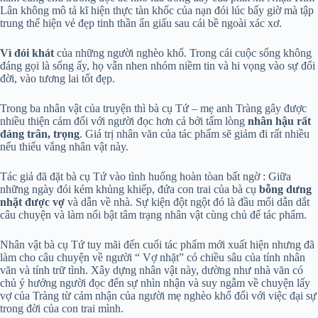
Lân không mô tả kĩ hiện thực tàn khốc của nạn đói lúc bấy giờ mà tập
trung thể hiện vẻ đẹp tinh thần ẩn giấu sau cái bề ngoài xác xơ.
Vì đói khát
của những người nghèo khổ. Trong cái cuộc sống không
đáng gọi là sống ấy, họ vẫn nhen nhóm niềm tin và hi vọng vào sự đổi
đời, vào tương lai tốt đẹp.
Trong ba nhân vật của truyện thì bà cụ Tứ – mẹ anh Tràng gây được
nhiều thiện cảm đối với người đọc hơn cả bởi tấm lòng
nhân hậu rất
đáng trân, trọng
. Giá trị nhân văn của tác phẩm sẽ giảm đi rất nhiều
nếu thiếu vắng nhân vật này.
Tác giả đã đặt bà cụ Tứ vào tình huống hoàn tòan bất ngờ : Giữa
những ngày đói kém khủng khiếp, đứa con trai của bà cụ
bỗng dưng
nhặt được vợ
và dẫn về nhà. Sự kiện đột ngột đó là đầu mối dẫn dắt
câu chuyện và làm nổi bật tâm trạng nhân vật cùng chủ để tác phẩm.
Nhân vật bà cụ Tứ tuy mãi đến cuối tác phẩm mới xuất hiện nhưng đã
làm cho câu chuyện về người “ Vợ nhặt” có chiều sâu của tính nhân
văn và tính trữ tình. Xây dựng nhân vật này, dường như nhà văn có
chủ ý hướng người đọc đến sự nhìn nhận và suy ngẫm về chuyện lấy
vợ của Tràng từ cảm nhận của người mẹ nghèo khổ đối với việc đại sự
trong đời của con trai mình.