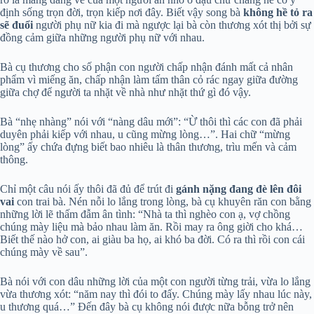
định sống trọn đời, trọn kiếp nơi đây. Biết vậy song bà
không hề tỏ ra
sẽ đuổi
người phụ nữ kia đi mà ngược lại bà còn thương xót thị bởi sự
đồng cảm giữa những người phụ nữ với nhau.
Bà cụ thương cho số phận con người chấp nhận đánh mất cả nhân
phẩm vì miếng ăn, chấp nhận làm tấm thân cỏ rác ngay giữa đường
giữa chợ để người ta nhặt về nhà như nhặt thứ gì đó vậy.
Bà “nhẹ nhàng” nói với “nàng dâu mới”: “Ừ thôi thì các con đã phải
duyên phải kiếp với nhau, u cũng mừng lòng…”. Hai chữ “mừng
lòng” ấy chứa đựng biết bao nhiêu là thân thương, trìu mến và cảm
thông.
Chỉ một câu nói ấy thôi đã đủ để trút đi
gánh nặng đang đè lên đôi
vai
con trai bà. Nén nỗi lo lắng trong lòng, bà cụ khuyên răn con bằng
những lời lẽ thấm đẫm ân tình: “Nhà ta thì nghèo con ạ, vợ chồng
chúng mày liệu mà bảo nhau làm ăn. Rồi may ra ông giời cho khá…
Biết thế nào hở con, ai giàu ba họ, ai khó ba đời. Có ra thì rồi con cái
chúng mày về sau”.
Bà nói với con dâu những lời của một con người từng trải, vừa lo lắng
vừa thương xót: “năm nay thì đói to đấy. Chúng mày lấy nhau lúc này,
u thương quá…” Đến đây bà cụ không nói được nữa bỗng trở nên