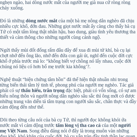
nghẹn ngào, hai dòng nước mắt của người mẹ già nua cứ ròng ròng
chảy xuống.
Đó là những
dòng nước mắt
của một bà mẹ nông dân nghèo đã chịu
nhiều cực khổ, đớn đau. Những giọt nước mắt ấy càng cho thấy bà cụ
Tứ có một tấm lòng thật nhân hậu, bao dung, giàu tình yêu thương tha
thiết và cảm thông cho những người cùng cảnh ngộ.
Ngửi thấy mùi đốt đống rấm đâu đây để xua đi mùi tử khí, bà cụ lại
chợt nhớ đến ông lão, nhớ đến đứa con gái út, nghĩ đến cuộc đời cực
khổ ở phía trước mà lo: “không biết vợ chồng nó lấy nhau, cuộc đời
chúng nó liệu có hơn bố mẹ trước kia không’?.
Nghệ thuật “biện chứng tâm hồn” đã thể hiện thật nhuần nhi trong
từng biến thái tâm lý tinh tế, phong phú của người mẹ nghèo. Tác giả
phải có sự
thấu hiểu, trân trọng
đặc biệt, phải có vốn sống, có sự am
hiểu nông thôn và người nông dân nghèo sâu sắc thì ông mới có được
những trang văn diễn tả tâm trạng con người sâu sắc, chân thực và đầy
cảm động đến như thế.
Dõi theo từng câu nói của bà cụ Tứ, thì người đọc không khỏi ứa
nước mắt vì cảm động trước
tấm lòng vị tha cao cả
của một
người
mẹ Việt Nam
. Song điều đáng nói ở đây là trong muôn vàn những
đau khổ, khó khăn của cuộc đời, bà cụ vẫn tràn đầy tinh thần lạc quan,