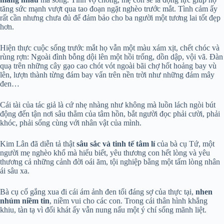
tăng sức mạnh vượt qua tao đoạn ngặt nghèo trước mắt. Tình cảm ấy
rất cần nhưng chưa đủ để đảm bảo cho ba người một tương lai tốt đẹp
hơn.
Hiện thực cuộc sống trước mắt họ vẫn một màu xám xịt, chết chóc và
rùng rợn: Ngoài đình bỗng dội lên một hồi trống, dồn dập, vội vã. Đàn
quạ trên những cây gạo cao chót vót ngoài bãi chợ hốt hoảng bay vù
lên, lượn thành từng đám bay vẩn trên nền trời như những đám mây
đen…
Cái tài của tác giả là cứ nhẹ nhàng như không mà luồn lách ngòi bút
động đến tận nơi sâu thẳm của tâm hồn, bắt người đọc phải cười, phải
khóc, phải sống cùng với nhân vật của mình.
Kim Lân đã diễn tả thật
sâu sắc và tinh tế tâm lí
của bà cụ Tứ, một
người mẹ nghèo khổ mà hiểu biết, yêu thương con hết lòng và yêu
thương cả những cảnh đời oái ăm, tội nghiệp bằng một tấm lòng nhân
ái sâu xa.
Bà cụ cố gắng xua đi cái ám ảnh đen tối đáng sợ của thực tại,
nhen
nhúm niềm tin
, niềm vui cho các con. Trong cái thân hình khẳng
khiu, tàn tạ vì đối khát ấy vẫn nung nấu một ý chí sống mãnh liệt.