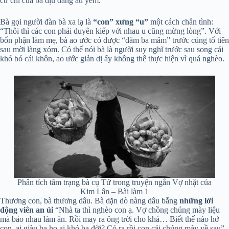
cử chỉ của bà dịu dàng âu yếm.
Bà gọi người đàn bà xa lạ là
“con” xưng “u”
một cách chân tình:
“Thôi thì các con phải duyên kiếp với nhau u cũng mừng lòng”. Với
bổn phận làm mẹ, bà ao ước có được “dăm ba mâm” trước cúng tổ tiên
sau mời làng xóm. Có thể nói bà là người suy nghĩ trước sau song cái
khó bó cái khôn, ao ước giản dị ấy không thể thực hiện vì quá nghèo.
Phân tích tâm trạng bà cụ Tứ trong truyện ngắn Vợ nhặt của
Kim Lân – Bài làm 1
Thương con, bà thương dâu. Bà dặn dò nàng dâu bằng
những lời
động viên an ủi
“Nhà ta thì nghèo con ạ. Vợ chồng chúng mày liệu
mà bảo nhau làm ăn. Rồi may ra ông trời cho khá… Biết thế nào hở
con, ai giàu ba họ ai khó ba đời? Có ra rồi con cái chúng mày về sau”.