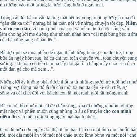
tin tưởng vào một tương lai tươi sáng hơn ở ngày mai.
Trong cái đói bà cụ vẫn không mất hết hy vọng, một người già nua đã
“gần đất xa trời” nhưng bà lại toàn nói về những chuyện tốt đẹp.
Niềm
vui có con dâu
, vì hạnh phúc của con và niềm tin ở cuộc sống vẫn
làm cho người mẹ dường như nhanh nhảu hơn “cái mặt bủng beo u ám
của bà cũng rạng rỡ hẳn lên”.
Bà dự định sẽ mua phên để ngăn thành từng buồng cho dõi trẻ, trong
bữa ăn ngày hôm sau, bà cụ chỉ nói toàn chuyện vui, toàn chuyện sung
sướng: “khi nào có tiền ta mua lấy đôi gà rồi chẳng mấy chốc sẽ có cả
một đàn gà cho mà xem…”.
Những lời ấy không phải được thốt ra từ những người trẻ tuổi hơn như
Tràng, vợ Tràng mà đó là lời của một bà lão đã cận kề cái chết, sự
sống và cái chết đối với bà chỉ còn là một ranh giới rất mỏng manh.
Bà cụ tựa hồ như một cái đê chắn sóng, xua đi những u buồn, những
mệt nhọc và phiền muộn cùng những lo âu để truyền
cho con mình
niềm tin
vào một cuộc sống ngày mai hanh phúc.
Cho dù bữa cơm ngày đói thật thảm hại: Chỉ có một lùm rau chuối thái
rối, một đĩa muối ăn với một nồi cháo nước lõng bõng và một nồi “chè