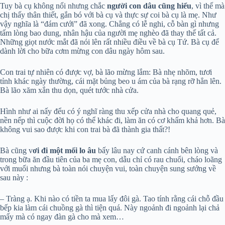
Tuy bà cụ không nổi nhưng chắc
người con dâu cũng hiểu
, vì thế mà
chị thấy thân thiết, gắn bó với bà cụ và thực sự coi bà cụ là mẹ. Như
vậy nghĩa là “đám cưới” đã xong. Chẳng có lễ nghi, cỗ bàn gì nhưng
tấm lòng bao dung, nhân hậu của người mẹ nghèo đã thay thế tất cả.
Những giọt nước mắt đã nói lên rất nhiều điều về bà cụ Tứ. Bà cụ để
dành lời cho bữa cơm mừng con dâu ngày hôm sau.
Con trai tự nhiên có được vợ, bà lão mừng lắm: Bà nhẹ nhõm, tươi
tỉnh khác ngày thường, cái mặt bủng beo u ám của bà rạng rỡ hẳn lên.
Bà lão xăm xắn thu dọn, quét tước nhà cửa.
Hình như ai nấy đểu có ý nghĩ ràng thu xếp cửa nhà cho quang quẻ,
nền nếp thì cuộc đời họ có thể khác đi, làm ăn có cơ khấm khả hơn. Bà
không vui sao được khi con trai bà đã thành gia thất?!
Bà cũng v
ơi đi một mối lo âu
bấy lâu nay cứ canh cánh bên lòng và
trong bữa ăn đầu tiên của ba mẹ con, dẫu chỉ có rau chuối, cháo loãng
với muối nhưng bà toàn nói chuyện vui, toàn chuyện sung sướng về
sau này :
– Tràng ạ. Khi nào có tiền ta mua lấy đôi gà. Tao tính rằng cái chỗ đầu
bếp kia làm cái chuồng gà thì tiện quá. Này ngoảnh đi ngoảnh lại chả
mấy mà có ngay đàn gà cho mà xem…