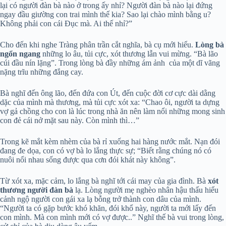
lại có người đàn bà nào ở trong ấy nhỉ? Người đàn bà nào lại đứng
ngay đầu giường con trai mình thế kia? Sao lại chào mình bằng u?
Không phải con cái Đục mà. Ai thế nhỉ?”
Cho đến khi nghe Tràng phân trần cắt nghĩa, bà cụ mới hiểu.
Lòng bà
ngổn ngang
những lo âu, tủi cực, xót thương lẫn vui mừng. “Bà lão
cúi đầu nín lặng”. Trong lòng bà đầy những ám ảnh của một dĩ vãng
nặng trĩu những đắng cay.
Bà nghĩ đến ông lão, đến đứa con Út, đến cuộc đời cơ cực dài dằng
dặc của mình mà thương, mà tủi cực xót xa: “Chao ôi, người ta dựng
vợ gả chồng cho con là lúc trong nhà ăn nên làm nổi những mong sinh
con đẻ cái nở mặt sau này. Còn mình thì…”
Trong kẽ mắt kèm nhèm của bà rỉ xuống hai hàng nước mắt. Nạn đói
đang đe dọa, con có vợ bà lo lắng thực sự; “Biết rằng chúng nó có
nuôi nổi nhau sống được qua cơn đói khát này không”.
Từ xót xa, mặc cảm, lo lắng bà nghĩ tới cái may của gia đình. Bà
xót
thương người đàn bà
lạ. Lòng người mẹ nghèo nhân hậu thấu hiểu
cảnh ngộ người con gái xa lạ bỗng trở thành con dâu của mình.
“Người ta có gặp bước khó khăn, đói khổ này, người ta mới lấy đến
con mình. Mà con mình mới có vợ được..” Nghĩ thế bà vui trong lòng,