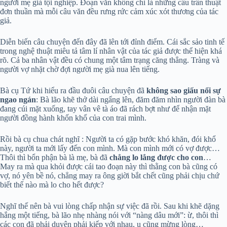
người mẹ già tội nghiệp. Đoạn văn không chỉ là những câu trần thuật
đơn thuần mà mỗi câu văn đều rưng rức cảm xúc xót thương của tác
giả.
Diễn biến câu chuyện đến đây đã lên tới đỉnh điểm. Cái sắc sảo tinh tế
trong nghệ thuật miêu tả tâm lí nhân vật của tác giả được thể hiện khá
rõ. Cả ba nhân vật đều có chung một tâm trạng căng thẳng. Tràng và
người vợ nhặt chờ đợi người mẹ già nua lên tiếng.
Bà cụ Tứ khi hiểu ra đầu đuôi câu chuyện đã
không sao giấu nổi sự
ngao ngán
: Bà lão khẽ thở dài ngẩng lên, đăm đăm nhìn người đàn bà
đang cúi mặt xuống, tay vân vê tà áo đã rách bợt như để nhận mặt
người đồng hành khốn khổ của con trai mình.
Rồi bà cụ chua chát nghĩ : Người ta có gặp bước khó khăn, đói khổ
này, người ta mới lấy đến con mình. Mà con mình mới có vợ được…
Thôi thì bổn phận bà là mẹ, bà đã
chẳng lo lắng được cho con
…
May ra mà qua khỏi được cái tao đoạn này thì thằng con bà cũng có
vợ, nó yên bề nó, chẳng may ra ông giời bắt chết cũng phải chịu chứ
biết thế nào mà lo cho hết được?
Nghĩ thế nên bà vui lòng chấp nhận sự việc đã rồi. Sau khi khẽ dặng
hắng một tiếng, bà lão nhẹ nhàng nói với “nàng dâu mới”: ừ, thôi thì
các con đã phải duyên phải kiếp với nhau, u cũng mừng lòng…