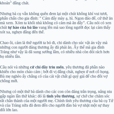
khoán” đắng chát.
Nhưng bà cụ vẫn không quên đem lại một chút không khí vui tươi,
phấn chấn cho gia đình: ” Cám đấy mày ạ, hì. Ngon đáo để, cứ thử ăn
mà xem. Xóm ta khối nhà không có cám mà ăn đấy”. Câu nói có xen
chút
tự hào của bà lão
vang lên mà sao lòng người đọc lại cảm thấy
xót xa, nghẹn đắng đến thế.
Chao ôi, cám là thứ người ta bỏ đi, chi dành cho súc vật án vậy mà
những con người đáng thương ấy đã phải ăn. Ấy thế mà gia đình
Tràng như vậy là đã sung sướng lắm, có nhiều nhà còn đói rách hơn
họ nhiều lần.
Câu nói và những
cử chỉ đầy trìu mến
, yêu thương đã phần nào
khiến cho món cháo cám ; bớt đi vị đắng chát, nghẹn ứ nơi cổ họng.
Bà mẹ nghèo ấy chẳng có của cải vật chất gì quý giá để cho đôi vợ
chồng mới.
Nhưng có một thứ bà dành cho các con còn đáng trân trọng, nâng niu
gấp ngàn lần thứ khác: đó là
tình yêu thương
, sự chở che chăm sóc
rất chân thành của một người mẹ. Chính tình yêu thương của bà cụ Tứ
và của Tràng nữa đã đem đến cho người đàn bà vợ nhặt một sự thay
đổi lớn lao.