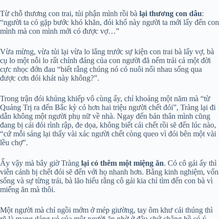
Từ chỗ thương con trai, tủi phận mình rồi bà
lại thương con dâu
:
“người ta có gặp bước khó khăn, đói khổ này người ta mới lấy đến con
mình mà con mình mới có được vợ…”
Vừa mừng, vừa tủi lại vừa lo lắng trước sự kiện con trai bà lấy vợ, bà
cụ lo một nỗi lo rất chính đáng của con người đã nếm trải cả một đời
cực nhọc đớn đau “biết rằng chúng nó có nuôi nổi nhau sống qua
được cơn đói khát này không?”.
Trong trận đói khủng khiếp vô cùng ấy, chỉ khoảng một năm mà “từ
Quảng Trị ra đến Bắc kỳ có hơn hai triệu người chết đói”, Tràng lại đi
dẫn không một người phụ nữ về nhà. Ngay đến bản thân mình cũng
đang bị cái đói rình rập, đe dọa, không biết cái chết rồi sẽ đến lúc nào,
“cứ mỗi sáng lại thấy vài xác người chết còng queo vì đói bên một vài
lều chợ”.
Ấy vậy mà bây giờ Tràng
lại có thêm một miệng ăn
. Có cô gái ấy thì
viễn cảnh bị chết đói sẽ đến với họ nhanh hơn. Bằng kinh nghiệm, vốn
sống và sự từng trải, bà lão hiểu rằng cô gái kia chỉ tìm đến con bà vì
miếng ăn mà thôi.
Một người mà chỉ ngồi mớm ở mép giường, tay ôm khư cái thúng thì
rõ là mang dáng vẻ của một người ăn nhờ ở đậu chứ chẳng hề có ý