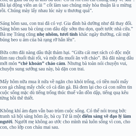
Bà lại động viên an ủi ” cốt làm sao chúng mày hòa thuận là u mừng
rồi. Chúng mày lấy nhau lúc này u thương quá”.
Sáng hôm sau, con trai đã có vợ. Gia đình bà dường như đã thay đổi.
Sáng hôm sau bà cùng con dâu dậy sớm thu dọn, quét tước nhà cửa.”
Bà mẹ Tràng cũng
nhẹ nhõm, tươi tỉnh
khác ngày thường, cái mặt
bủng beo u ám của bà rạng rỡ hẳn lên”.
Bữa cơm đãi nàng dâu thật thảm hại. “Giữa cái mẹt rách có độc một
lùm rau chuối thái rối, và một đĩa muối ăn với cháo”. Bà đãi nàng dâu
mới món
“chè khoán” cháo cám
. Nhưng bà toàn nói chuyện vui,
chuyện sung sướng sau này, bà dặn con trai.
Mấy hôm nữa mua ít nứa về ngăn cho khỏi trống, có tiền nuôi mấy
con gà chẳng mấy chốc có cả đàn gà. Bà đem lại cho cá con niềm tin
cuộc sống mặc dù tiếng trống thúc thuế vẫn dồn dập, tiếng quạ kêu
từng hồi thê thiết.
Không khí ảm đạm vẫn bao trùm cuộc sống. Có thể nói trong bức
tranh xã hội sáng hôm ấy, bà cụ Tứ là một
điểm sáng về đạo lý làm
người
. Người mẹ không ao ước cho mình mà luôn sống vì con, cho
con, cho lớp con cháu mai sau.