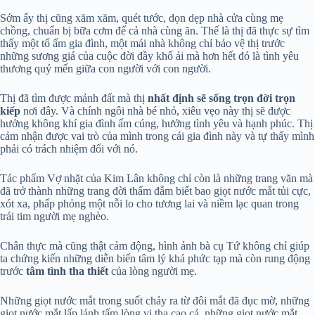
Sớm ấy thị cũng xăm xăm, quét tước, dọn dẹp nhà cửa cùng mẹ
chồng, chuẩn bị bữa cơm để cả nhà cùng ăn. Thế là thị đã thực sự tìm
thấy một tổ ấm gia đình, một mái nhà không chỉ bảo vệ thị trước
những sương giá của cuộc đời đầy khổ ải mà hơn hết đó là tình yêu
thương quý mến giữa con người với con người.
Thị đã tìm được mảnh đất mà thị
nhất định sẽ sống trọn đời trọn
kiếp
nơi đây. Và chính ngôi nhà bé nhỏ, xiêu vẹo này thị sẽ được
hưởng không khí gia đình ấm cúng, hưởng tình yêu và hạnh phúc. Thị
cảm nhận được vai trò của mình trong cái gia đình này và tự thấy mình
phải có trách nhiệm đối với nó.
Tác phẩm Vợ nhặt của Kim Lân không chỉ còn là những trang văn mà
đã trở thành những trang đời thấm đẫm biết bao giọt nước mắt tủi cực,
xót xa, phấp phỏng một nỗi lo cho tương lai và niềm lạc quan trong
trái tim người mẹ nghèo.
Chân thực mà cũng thật cảm động, hình ảnh bà cụ Tứ không chỉ giúp
ta chứng kiến những diễn biến tâm lý khá phức tạp mà còn rung động
trước
tâm tình tha thiết
của lòng người mẹ.
Những giọt nước mắt trong suốt chảy ra từ đôi mắt đã đục mờ, những
giọt nước mắt lấp lánh tấm lòng vị tha cao cả, những giọt nước mắt