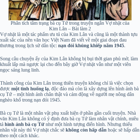
Phân tích tâm trạng bà cụ Tứ trong truyện ngắn Vợ nhặt của
Kim Lân – Bài làm 2
Vợ nhặt là một tác phẩm ưu tú của Kim Lân và cũng là một thành tựu
xuất sắc của nền văn học Việt Nam đã viết về một giai đoạn đau
thương trong lịch sử dân tộc:
nạn đói khủng khiếp năm 1945
.
Song câu chuyện ấy của Kim Lân không bị bụi thời gian phủ mờ, làm
khuất lấp mà ngược lại cho đến bây giờ Vợ nhặt vẫn như một viên
ngọc sáng lung linh.
Thành công của Kim Lân trong thiên truyện không chỉ là việc chọn
được
một tình huống lạ
, độc đáo mà còn là xây dựng lên hình ảnh bà
cụ Tứ – một hình ảnh chân thật và cảm động về người mẹ nông dân
nghèo khổ trong nạn đói 1945.
Bà cụ Tứ là một nhân vật phụ xuất hiện ở phần gần cuối truyện. Nhà
văn Kim Lân không có ý định đưa bà cụ Tứ làm nhân vật chính, miêu
tả
hình ảnh bà cụ Tứ
như một hình tượng điển hình. Nhưng thiếu
nhân vật này thì Vợ nhặt chắc sẽ
không còn hấp dẫn
hoặc sẽ hấp dẫn
theo một cách khác.