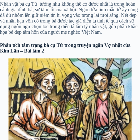
Nhân vật bà cụ Tứ tưởng như không thể có được nhất là trong hoàn
cảnh gia đình bà, sự tăm tối của xã hội. Ngọn lửa tình mẫu tử ấy cũng
đã đủ nhóm lên giữ niềm tin hi vọng vào tương lai tươi sáng. Nét đẹp
và nhân hậu vốn có trong bà được tác giả diễn tả tinh tế qua cách sử
dụng ngôn ngữ chọn lọc trong diễn tả tâm lý nhân vật, góp phần khắc
họa bẻ đẹp tâm hồn của người mẹ nghèo Việt Nam.
Phân tích tâm trạng bà cụ Tứ trong truyện ngắn Vợ nhặt của
Kim Lân – Bài làm 2