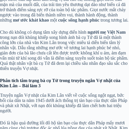
mặn mà của muối đất, của trái tim yêu thương dạt dào như biển cả đã
trở thành điểm sáng rực rỡ của toàn bộ tác phẩm. Giọt nước mắt chảy
ngược vào trong đã biến thành niềm vui, thành hành động, thành
những
mơ ước khát khao
một
cuộc sống hạnh phúc
trong tương lai.
Cho dù không có dụng tâm xây dựng điển hình
người mẹ Việt Nam
trong nạn đói khủng khiếp song hình ảnh bà cụ Tứ đã là một thành
công lớn của nhà văn Kim Lân trong việc miêu tả diễn biến tâm lý
nhân vật. Dẫu rằng những mơ ước về tương lai hạnh phúc bé nhỏ,
giản đơn của bà lão chưa cất lên được trước không khí u ám, ảm đạm
vẩn mùi tử khí song đó vẫn là điểm sáng xuyên suốt toàn bộ tác phẩm.
Quả thật nhân vật bà cụ Tứ đã đem lại chiều sâu nhân đạo sâu sắc cho
thiên truyện Vợ nhặt.
Phân tích tâm trạng bà cụ Tứ trong truyện ngắn Vợ nhặt của
Kim Lân – Bài làm 3
Truyện ngắn Vợ nhặt của Kim Lân viết về cuộc sống ngột ngạt, bức
bối của dân ta năm 1945 dưới ách thống trị tàn bạo của thực dân Pháp
và phát xít Nhật, với nạn đói khủng khiếp đã làm chết hơn hai triệu
người.
Đó là hậu quả đường lối đô hộ tàn bạo của thực dân Pháp mấy mươi
năm cùng chủ trương độc ác nhổ lúa trồng đay của phát xít Nhật. Kim