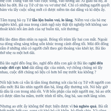
mẹ con Tràng vẫn tin vào cuộc sống, vào tương lai: Ai giàu ba họ, ai
khó ba đời. Bà cụ Tứ cứ tin vu vơ như thế. Chì có những người quyết
bám víu lấy cuộc sống mới có được niềm tin dai dẳng và kì diệu ấy.
Tâm trạng bà cụ Tứ
lẫn lộn buồn vui, lo lắng
. Niềm vui của bà mẹ
nghèo khổ, già nua trong cảnh ngộ này thật tội nghiệp bởi không sao
thoát khỏi nỗi ám ảnh của sự buồn tủi, xót thương:
Bà lão đăm đăm nhìn ra ngoài. Bóng tối trùm lấy hai con mắt. Ngoài
xa dòng sông sáng trắng uốn khúc trong cánh đồng tối. Mùi đốt đống
rấm ở những nhà có người chết theo gió thoảng vào khét lẹt. Bà lão
thở nhẹ ra một hơi dài.
Bà lão nghĩ đến ông lão, nghĩ đến đứa con gái út Bà lão n
ghĩ đến
cuộc đời cực khổ
dài dằng dặc của mình, vợ chồng chúng nó lấy
nhau, cuộc đời chúng nó liệu có hơn bố mẹ trước kia không ?
Nổi bật hơn cả vẫn là tấm lòng thương xót của bà cụ Tứ với người con
dâu mới: Bà lão nhìn người đàn bà, lòng đầy thương xót. Nó bây giờ
là dâu là con trong nhà rồi. Với bổn phận của một người mẹ, bà ao ước
có được dăm ba mâm, trước trình tổ tiên, ông bà, sau mời làng xóm.
Nhưng ao ước ấy không thể thực hiện được vì
bà nghèo quá
. Bà rất
biết trước biết sau, song cái khó bó cái khôn, bà đành chịu. Và cũng