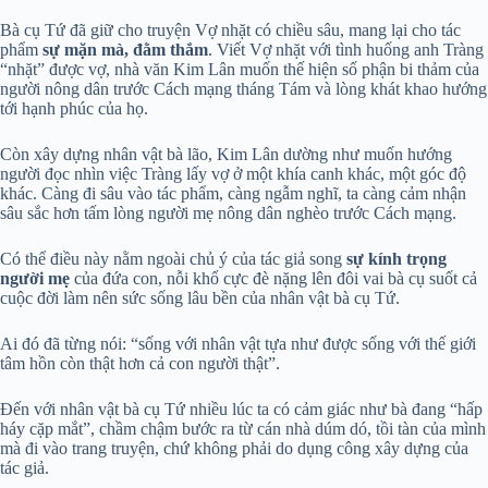
Bà cụ Tứ đã giữ cho truyện Vợ nhặt có chiều sâu, mang lại cho tác
phẩm
sự mặn mà, đằm thắm
. Viết Vợ nhặt với tình huống anh Tràng
“nhặt” được vợ, nhà văn Kim Lân muốn thế hiện số phận bi thảm của
người nông dân trước Cách mạng tháng Tám và lòng khát khao hướng
tới hạnh phúc của họ.
Còn xây dựng nhân vật bà lão, Kim Lân dường như muốn hướng
người đọc nhìn việc Tràng lấy vợ ở một khía canh khác, một góc độ
khác. Càng đi sâu vào tác phẩm, càng ngẫm nghĩ, ta càng cảm nhận
sâu sắc hơn tấm lòng người mẹ nông dân nghèo trước Cách mạng.
Có thể điều này nằm ngoài chủ ý của tác giả song
sự kính trọng
người mẹ
của đứa con, nỗi khổ cực đè nặng lên đôi vai bà cụ suốt cả
cuộc đời làm nên sức sống lâu bền của nhân vật bà cụ Tứ.
Ai đó đã từng nói: “sống với nhân vật tựa như được sống với thế giới
tâm hồn còn thật hơn cả con người thật”.
Đến với nhân vật bà cụ Tứ nhiều lúc ta có cảm giác như bà đang “hấp
háy cặp mắt”, chầm chậm bước ra từ cán nhà dúm dó, tồi tàn của mình
mà đi vào trang truyện, chứ không phải do dụng công xây dựng của
tác giả.