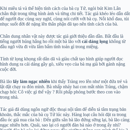
Khi miêu tả và thể hiện tính cách của bà cụ Tứ, ngòi bút Kim Lân
chân thật trong từng hình ảnh và từng chi tiết. Tác giả khéo léo dẫn dắt
để người đọc cùng suy nghĩ, cùng nói cười với bà cụ. Nỗi khổ đau, tủi
nhục suốt đời đè nặng lên thân phận đã tạo nên tính cách của bà.
Chân dung nhân vật này được tác giả giới thiệu dần dần. Bắt đầu là
tiếng người húng hắng ho rồi một bà lão với
cái dáng lọng
không từ
đầu ngõ vừa đi vừa lẩm bẩm tỉnh toán gì trong miệng.
Tính từ lọng khọng rất dân dã và giàu chất tạo hình giúp người đọc
hình dung ra cái dáng gầy gò, xiêu vẹo của bà mạ già bởi gánh nặng
cuộc đời.
Bà lão
lấy làm ngạc nhiên
khi thấy Tràng reo lên như một đứa trẻ và
lật đật chạy ra đón mình. Bà nhấp nháy hai con mắt nhìn Tràng, chậm
chạp hỏi: Cô việc gì thế vậy ? Rồi phấp phỏng bước theo con vào
trong nhà.
Tác giả đã dùng ngôn ngữ độc thoại nội tâm để diễn tả tâm trạng băn
khoăn, thắc mắc của bà cụ Tứ lúc này. Hàng loạt câu hỏi đặt ra trong
đầu óc già nua của bà : Đến giữa sân bà lão đứng sững lại, bà lão càng
ngạc nhiên hơn. Quái, sao lại có người đàn bà nào ở trong ấy nhỉ?