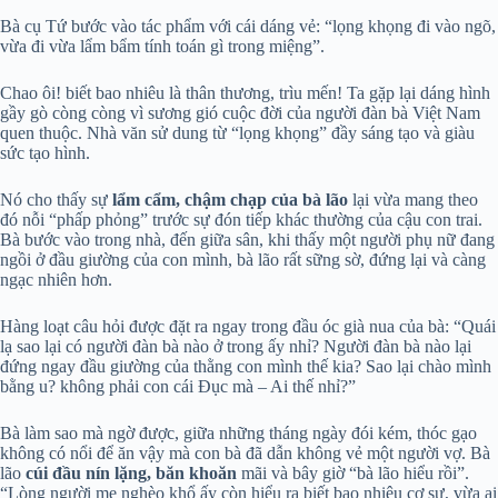
Bà cụ Tứ bước vào tác phẩm với cái dáng vẻ: “lọng khọng đi vào ngõ,
vừa đi vừa lẩm bẩm tính toán gì trong miệng”.
Chao ôi! biết bao nhiêu là thân thương, trìu mến! Ta gặp lại dáng hình
gầy gò còng còng vì sương gió cuộc đời của người đàn bà Việt Nam
quen thuộc. Nhà văn sử dung từ “lọng khọng” đầy sáng tạo và giàu
sức tạo hình.
Nó cho thấy sự
lẩm cẩm, chậm chạp của bà lão
lại vừa mang theo
đó nỗi “phấp phỏng” trước sự đón tiếp khác thường của cậu con trai.
Bà bước vào trong nhà, đến giữa sân, khi thấy một người phụ nữ đang
ngồi ở đầu giường của con mình, bà lão rất sững sờ, đứng lại và càng
ngạc nhiên hơn.
Hàng loạt câu hỏi được đặt ra ngay trong đầu óc già nua của bà: “Quái
lạ sao lại có người đàn bà nào ở trong ấy nhỉ? Người đàn bà nào lại
đứng ngay đầu giường của thằng con mình thế kia? Sao lại chào mình
bằng u? không phải con cái Đục mà – Ai thế nhỉ?”
Bà làm sao mà ngờ được, giữa những tháng ngày đói kém, thóc gạo
không có nổi để ăn vậy mà con bà đã dẫn không vẻ một người vợ. Bà
lão
cúi đầu nín lặng, băn khoăn
mãi và bây giờ “bà lão hiểu rồi”.
“Lòng người mẹ nghèo khổ ấy còn hiểu ra biết bao nhiêu cơ sự, vừa ai