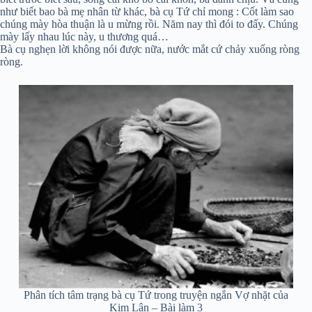
như biết bao bà mẹ nhân từ khác, bà cụ Tứ chỉ mong : Cốt làm sao
chúng mày hòa thuận là u mừng rồi. Năm nay thì đói to đấy. Chúng
mày lấy nhau lúc này, u thương quá…
Bà cụ nghẹn lời không nói được nữa, nước mắt cứ chảy xuống ròng
ròng.
Phân tích tâm trạng bà cụ Tứ trong truyện ngắn Vợ nhặt của
Kim Lân – Bài làm 3