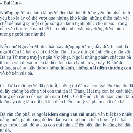
– Bài làm 4
Những người mẹ luôn là người đem lại tình thương yêu lớn nhất, tình
yêu bao la ấy có thể vượt qua những khó khăn, những thiếu thốn vật
chất để mang lại một cuộc sống an lành hạnh phúc cho nhau. Trong
nền văn học Việt nam biết bao nhiêu nhà văn xây dựng được hình
tượng người mẹ như thế.
Nếu như Nguyễn Minh Châu xây dựng người mẹ đầy đức hi sinh là
người đàn bà hàng chài thì Kim lân lại xây dựng thành công nhân vật
Bà cụ Tứ trong truyện ngắn Vợ Nhặt. Ngoài những phẩm chất của bà
thì nhà văn đi vào miêu tả diễn biến tâm lý nhân vật này. Để từ đó
chúng ta càng thấy được những
hi sinh
, những
nỗi niềm thương con
vô bờ bến của bà.
Cụ Tứ là một người đã có tuổi, chồng thì đã mất con gái tên Đục thì đã
đi lấy chồng bà sống với con trai tên là Tràng. Hai mẹ con bà xuất hiện
trong nền cảnh của nạn đói năm 1945. Có thể nói chính hoàn cảnh khó
khăn ấy càng làm nổi bật lên diễn biến tâm lý và phẩm chất của bà.
Bà vẫn còn phải ra ngoài
kiếm đồng rau cái muối
, vẫn biết bao nhiêu
nắng mưa, gánh nặng đổ lên đầu và trong buổi chiều hôm ấy bà bất
ngờ trước hành động của con trai mình. Diễn biến tâm lý cũng bất đầu
từ đó.