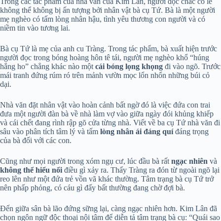
Trong các tác phẩm của nhà văn của Kim Lân, người đọc chắc có lẽ
không thể không bị ấn tượng bởi nhân vật bà cụ Tứ. Bà là một người
mẹ nghèo có tấm lòng nhân hậu, tình yêu thương con người và có
niềm tin vào tương lai.
Bà cụ Tứ là mẹ của anh cu Tràng. Trong tác phẩm, bà xuất hiện trước
người đọc trong bóng hoàng hôn tê tái, người mẹ nghèo khổ “húng
hắng ho” chẳng khác nào một
cái bóng lọng khọng
đi vào ngõ. Trước
mái tranh đứng rúm ró trên mảnh vườn mọc lổn nhổn những búi cỏ
dại.
Nhà văn đặt nhân vật vào hoàn cảnh bất ngờ đó là việc đứa con trai
đưa một người đàn bà về nhà làm vợ vào giữa ngày đói khủng khiếp
và cái chết đang rình rập gõ cửa từng nhà. Viết về ba cụ Tứ nhà văn đi
sâu vào phân tích tâm lý và tấm
lòng nhân ái đáng quí
đáng trọng
của bà đối với các con.
Cũng như mọi người trong xóm ngụ cư, lúc đầu bà rất
ngạc nhiên
và
không thể hiểu nổi
điều gì xảy ra. Thấy Tràng ra đón từ ngoài ngõ lại
reo lên như một đứa trẻ vồn vã khác thường. Tâm trạng bà cụ Tứ trở
nên phấp phỏng, có cáu gì đấy bất thường đang chờ đợi bà.
Đến giữa sân bà lão đứng sững lại, càng ngạc nhiên hơn. Kim Lân đã
chọn ngôn ngữ độc thoại nội tâm để diễn tả tâm trạng bà cụ: “Quái sao