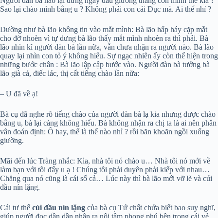
Người đàn bà nào lại đứng ngay đầu giường thằng con mình thế kia ?
Sao lại chào mình bằng u ? Không phải con cái Đục mà. Ai thế nhỉ ?
Dường như bà lão không tin vào mắt mình: Bà lão hấp háy cặp mắt
cho đỡ nhoèn vì tự dưng bà lão thấy mắt mình nhoèn ra thì phải. Bà
lão nhìn kĩ người đàn bà lần nữa, vẫn chưa nhận ra người nào. Bà lão
quay lại nhìn con tỏ ý không hiểu. Sự ngạc nhiên ấy còn thể hiện trong
những bước chân : Bà lão lập cập bước vào. Người đàn bà tưởng bà
lão già cả, điếc lác, thị cất tiếng chào lần nữa:
– U đã về ạ!
Bà cụ đã nghe rõ tiếng chào của người đàn bà lạ kia nhưng được chào
bằng u, bà lại càng không hiểu. Bà không nhận ra chị ta là ai nên phân
vân đoán định: Ô hay, thế là thế nào nhỉ ? rồi băn khoăn ngồi xuống
giường.
Mãi đến lúc Tràng nhắc: Kìa, nhà tôi nó chào u… Nhà tôi nó mới về
làm bạn với tôi đấy u ạ ! Chúng tôi phải duyên phải kiếp với nhau…
Chẳng qua nó cũng là cái số cả… Lúc này thì bà lão mới vỡ lẽ và cúi
đầu nín lặng.
Cái tư thế
cúi đầu nín lặng
của bà cụ Tứ chất chứa biết bao suy nghĩ,
giúp người đọc dần dần nhận ra nội tâm phong phú bên trong cái vẻ