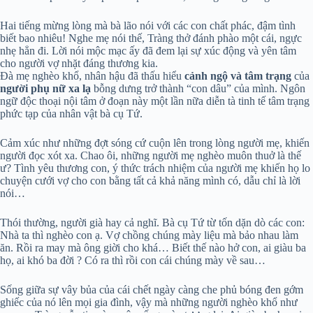
Hai tiếng mừng lòng mà bà lão nói với các con chất phác, đậm tình
biết bao nhiêu! Nghe mẹ nói thế, Tràng thở đánh phào một cái, ngực
nhẹ hẳn đi. Lời nói mộc mạc ấy đã đem lại sự xúc động và yên tâm
cho người vợ nhặt đáng thương kia.
Đà mẹ nghèo khổ, nhân hậu đã thấu hiểu
cảnh ngộ và tâm trạng
của
người phụ nữ xa lạ
bỗng dưng trở thành “con dâu” của mình. Ngôn
ngữ độc thoại nội tâm ở đoạn này một lần nữa diễn tà tinh tế tâm trạng
phức tạp của nhân vật bà cụ Tứ.
Cảm xúc như những đợt sóng cứ cuộn lên trong lòng người mẹ, khiến
người đọc xót xa. Chao ôi, những người mẹ nghèo muôn thuở là thế
ư? Tình yêu thương con, ý thức trách nhiệm của người mẹ khiến họ lo
chuyện cưới vợ cho con bằng tất cả khả năng mình có, dẫu chỉ là lời
nói…
Thói thường, người già hay cả nghĩ. Bà cụ Tứ từ tốn dặn dò các con:
Nhà ta thì nghèo con ạ. Vợ chồng chúng mày liệu mà bảo nhau làm
ăn. Rồi ra may mà ông giời cho khá… Biết thế nào hở con, ai giàu ba
họ, ai khó ba đời ? Có ra thì rồi con cái chúng mày về sau…
Sống giữa sự vây bủa của cái chết ngày càng che phủ bóng đen gớm
ghiếc của nó lên mọi gia đình, vậy mà những người nghèo khổ như