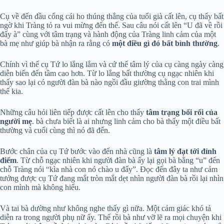
Cụ về đến đầu cổng cái ho thúng thắng của tuổi già cất lên, cụ thấy bất
ngờ khi Tràng tỏ ra vui mừng đến thế. Sau câu nói cất lên “U đã về rồi
đấy à” cùng với tâm trạng và hành động của Tràng linh cảm của một
bà mẹ như giúp bà nhận ra rằng có
một điều gì đó bất bình thường
.
Chính vì thế cụ Tứ lo lắng lắm và cứ thế tâm lý của cụ càng ngày càng
diễn biến đến tầm cao hơn. Từ lo lắng bất thường cụ ngạc nhiên khi
thấy sao lại có người đàn bà nào ngồi đầu giường thằng con trai mình
thế kia.
Những câu hỏi liên tiếp được cất lên cho thấy
tâm trạng bối rối của
người mẹ
. bà chưa biết là ai nhưng linh cảm cho bà thấy một điều bất
thường và cuối cùng thì nó đã đến.
Bước chân của cụ Tứ bước vào đến nhà cũng là
tâm lý đạt tới đỉnh
điểm
. Từ chỗ ngạc nhiên khi người đàn bà ấy lại gọi bà bằng “u” đến
chỗ Tràng nói “kìa nhà con nó chào u đấy”. Đọc đến đây ta như cảm
tưởng được cụ Tứ đang mắt tròn mắt dẹt nhìn người đàn bà rồi lại nhìn
con mình mà không hiểu.
Và tai bà dường như không nghe thấy gì nữa. Một cảm giác khó tả
diễn ra trong người phụ nữ ấy. Thế rồi bà như vỡ lẽ ra mọi chuyện khi