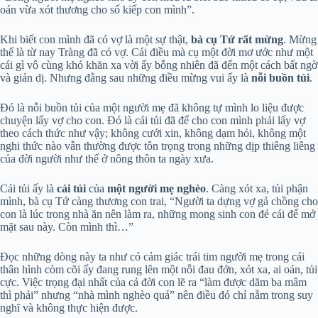
oán vừa xót thương cho số kiếp con mình”.
Khi biết con mình đã có vợ là một sự thật,
bà cụ Tứ rất mừng
. Mừng
thế là từ nay Tràng đã có vợ. Cái điều mà cụ một đời mơ ước như một
cái gì vô cùng khó khăn xa vời ấy bỗng nhiên đã đến một cách bất ngờ
và giản dị. Nhưng đằng sau những điều mừng vui ấy là
nỗi buồn tủi
.
Đó là nỗi buồn tủi của một người mẹ đã không tự mình lo liệu được
chuyện lấy vợ cho con. Đó là cái tủi đã để cho con mình phải lấy vợ
theo cách thức như vậy; không cưới xin, không dạm hỏi, không một
nghi thức nào vẫn thường được tôn trọng trong những dịp thiêng liêng
của đời người như thế ở nông thôn ta ngày xưa.
Cái tủi ấy là
cái tủi
của
một người mẹ nghèo
. Càng xót xa, tủi phận
mình, bà cụ Tứ càng thương con trai, “Người ta dựng vợ gả chồng cho
con là lúc trong nhà ăn nên làm ra, những mong sinh con đẻ cái để mở
mặt sau này. Còn mình thì…”
Đọc những dòng này ta như có cảm giác trái tim người mẹ trong cái
thân hình còm cõi ấy đang rung lên một nỗi đau đớn, xót xa, ai oán, tủi
cực. Việc trọng đại nhất của cả đời con lẽ ra “làm được dăm ba mâm
thì phải” nhưng “nhà mình nghèo quá” nên điều đó chỉ nằm trong suy
nghĩ và không thực hiện được.