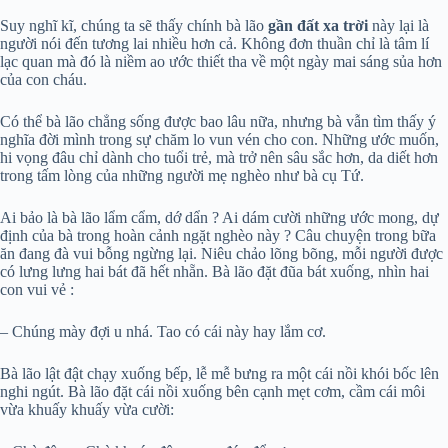
Suy nghĩ kĩ, chúng ta sẽ thấy chính bà lão
gần đất xa trời
này lại là
người nói đến tương lai nhiều hơn cả. Không đơn thuần chỉ là tâm lí
lạc quan mà đó là niềm ao ước thiết tha về một ngày mai sáng sủa hơn
của con cháu.
Có thể bà lão chẳng sống được bao lâu nữa, nhưng bà vẫn tìm thấy ý
nghĩa đời mình trong sự chăm lo vun vén cho con. Những ước muốn,
hi vọng đâu chỉ dành cho tuổi trẻ, mà trở nên sâu sắc hơn, da diết hơn
trong tấm lòng của những người mẹ nghèo như bà cụ Tứ.
Ai bảo là bà lão lẩm cẩm, dớ dẩn ? Ai dám cười những ước mong, dự
định của bà trong hoàn cảnh ngặt nghèo này ? Câu chuyện trong bữa
ăn đang đà vui bỗng ngừng lại. Niêu chảo lõng bõng, mỗi người được
có lưng lưng hai bát đã hết nhẵn. Bà lão đặt đũa bát xuống, nhìn hai
con vui vẻ :
– Chúng mày đợi u nhá. Tao có cái này hay lắm cơ.
Bà lão lật đật chạy xuống bếp, lễ mễ bưng ra một cái nồi khói bốc lên
nghi ngút. Bà lão đặt cái nồi xuống bên cạnh mẹt cơm, cầm cái môi
vừa khuấy khuấy vừa cười: