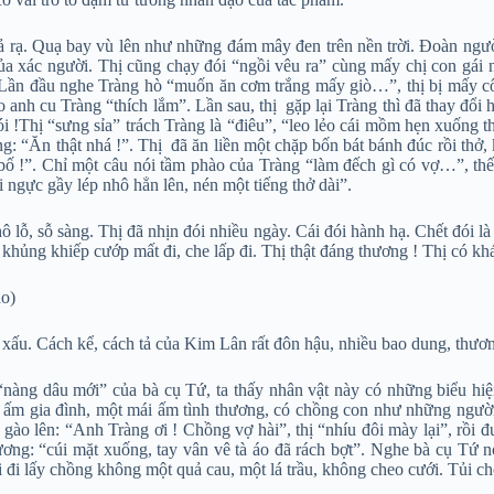
gả rạ. Quạ bay vù lên như những đám mây đen trên nền trời. Đoàn ngư
xác người. Thị cũng chạy đói “ngồi vêu ra” cùng mấy chị con gái nơ
cả. Lần đầu nghe Tràng hò “muốn ăn cơm trắng mấy giò…”, thị bị mấy c
cho anh cu Tràng “thích lắm”. Lần sau, thị gặp lại Tràng thì đã thay đổi
ói !Thị “sưng sỉa” trách Tràng là “điêu”, “leo lẻo cái mồm hẹn xuống t
ng: “Ăn thật nhá !”. Thị đã ăn liền một chặp bốn bát bánh đúc rồi thở,
bỏ bố !”. Chỉ một câu nói tầm phào của Tràng “làm đếch gì có vợ…”, thế
 ngực gầy lép nhô hẳn lên, nén một tiếng thở dài”.
hô lỗ, sỗ sàng. Thị đã nhịn đói nhiều ngày. Cái đói hành hạ. Chết đói 
ói khủng khiếp cướp mất đi, che lấp đi. Thị thật đáng thương ! Thị có k
ao)
 xấu. Cách kể, cách tả của Kim Lân rất đôn hậu, nhiều bao dung, thươ
“nàng dâu mới” của bà cụ Tứ, ta thấy nhân vật này có những biểu hi
 ấm gia đình, một mái ấm tình thương, có chồng con như những người
o lên: “Anh Tràng ơi ! Chồng vợ hài”, thị “nhíu đôi mày lại”, rồi đưa
ương: “cúi mặt xuống, tay vân vê tà áo đã rách bợt”. Nghe bà cụ Tứ 
đi lấy chồng không một quả cau, một lá trầu, không cheo cưới. Tủi ch