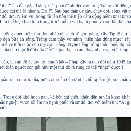
ười tít” lần đầu gặp Tràng. Cái phát đánh đét vào lưng Tràng với tiến
được cái thế là nhanh. Dơ !”. Sau bao tháng ngày, chạy đói, sống vất v
sự đổi đời. Niềm vui trong tối tân hôn thể hiện cảm động niềm khát k
n thể hiện bao trân trọng trước niềm vui hạnh phúc và sự đổi đời củ
chồng quét tước, thu dọn nhà cửa sạch sẽ gọn gàng, xây đắp tổ ấm hạn
bếp dọn bữa ăn sáng, Tràng cảm thấy vợ mình “hiền hậu đúng mực” rấ
ới mẻ về thời cuộc cho mẹ con Tràng. Nghe tiếng trống thúc thuế, thị
 chia cho người đói nữa đấy”. Qua đó, ta cảm thấy nhân vật vợ Tràng,
cáo, lên án tội ác tày trời của Nhật – Pháp gây ra nạn đói năm 1945 là
ời biến người con gái như một thứ đồ rẻ rúng có thể “nhặt” được !
ần rách như tổ đỉa, bữa cơm đầu tiên ở nhà chồng là một bữa cháo cám
ời. Trong đói khổ hoạn nạn, kề bên cái chết, nhân dân ta vẫn khao k
hắc nghiệt, vươn tới ấm no hạnh phúc và sự đổi đời với niềm tin: “Ai 
ặt”.