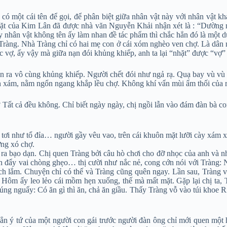
ó một cái tên để gọi, để phân biệt giữa nhân vật này với nhân vật kh
nhặt của Kim Lân đã được nhà văn Nguyễn Khải nhận xét là : “Dường 
ấy nhân vật không tên ấy làm nhan đề tác phẩm thì chắc hẳn đó là một d
 Tràng. Nhà Tràng chỉ có hai mẹ con ở cái xóm nghèo ven chợ. Là dân n
c vợ, ấy vậy mà giữa nạn đói khủng khiếp, anh ta lại “nhặt” được “vợ”
iễn ra vô cùng khủng khiếp. Người chết đói như ngả rạ. Quạ bay vù v
xám, nằm ngổn ngang khắp lều chợ. Không khí vẩn mùi ẩm thối của rá
 Tất cả đều không. Chỉ biết ngày ngày, chị ngồi lẫn vào đám đàn bà con
 tơi như tổ đỉa… người gầy vêu vao, trên cái khuôn mặt lưỡi cày xám x
ờng xó chợ.
 tỏ ra bạo dạn. Chị quen Tràng bởi câu hò chơi cho đỡ nhọc của anh v
 đẩy vai chòng ghẹo… thị cười như nắc nẻ, cong cớn nói với Tràng: Này
ích lắm. Chuyện chỉ có thế và Tràng cũng quên ngay. Lần sau, Tràng v
Hôm ấy leo lẻo cái mồm hẹn xuống, thế mà mất mặt. Gặp lại chị ta, Tr
g nguẩy: Có ăn gì thì ăn, chả ăn giầu. Thấy Tràng vỗ vào túi khoe Ríc
 hẳn ý tứ của một người con gái trước người đàn ông chỉ mới quen một