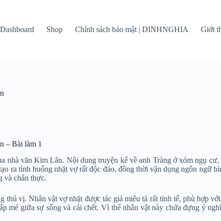
Dashboard
Shop
Chính sách bảo mật | DINHNGHIA
Giới 
ân
n – Bài làm 1
 của nhà văn Kim Lân. Nội dung truyện kể về anh Tràng ở xóm ngụ cư, 
ạo ra tình huống nhặt vợ rất độc đáo, đồng thời vận dụng ngôn ngữ bì
g và chân thực.
 thú vị. Nhân vật vợ nhặt được tác giả miêu tả rất tinh tế, phù hợp vớ
 mé giữa sự sống và cái chết. Vì thế nhân vật này chứa đựng ý nghĩa