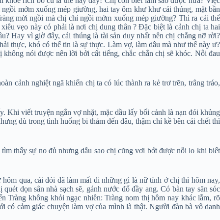
i khoe rích bố cu là thế này đây! Chị còn biết làm sao được nữa? Việc
chỉ ngồi mớm xuống mép giường, hai tay ôm khư khư cái thúng, mặt bần
Tràng mời ngồi mà chị chỉ ngồi mớm xuống mép giường? Thì ra cái thế
iêu vẹo này có phải là nơi chị dung thân ? Đặc biệt là cảnh chị ta hai
? Hay vì giờ đây, cái thúng là tài sản duy nhất nên chị chẳng nỡ rời?
ải thực, khó có thể tin là sự thực. Làm vợ, làm dâu mà như thế này ư?
hông nói được nên lời bởi cất tiếng, chắc chắn chị sẽ khóc. Nỗi đau
 cảnh nghiệt ngã khiến chị ta có lúc thành ra kẻ trơ trẽn, trâng tráo,
. Khi viết truyện ngắn vợ nhặt, mặc dầu lấy bối cảnh là nạn đói khủng
ưng dù trong tình huống bi thảm đến đâu, thậm chí kề bên cái chết thì
tìm thấy sự no đủ nhưng dẫu sao chị cũng vơi bớt được nỗi lo khi biết
ôm qua, cái đói đã làm mất đi những gì là nữ tính ở chị thì hôm nay,
ị quét dọn sân nhà sạch sẽ, gánh nước đổ đầy ang. Có bàn tay săn sóc
hiến Tràng không khỏi ngạc nhiên: Tràng nom thị hôm nay khác lắm, rõ
ới có cảm giác chuyện làm vợ của mình là thật. Người đàn bà vô danh