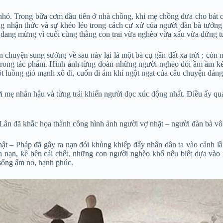
 nhỏ. Trong bữa cơm đầu tiên ở nhà chồng, khi mẹ chồng đưa cho bát ch
 trong nhận thức và sự khéo léo trong cách cư xử của người đàn bà tư
đang mừng vì cuối cùng thằng con trai vừa nghèo vừa xấu vừa đứng tuổ
àn chuyện sung sướng về sau này lại là một bà cụ gần đất xa trời ; còn
 trong tác phẩm. Hình ảnh từng đoàn những người nghèo đói ầm ầm kéo 
ột luồng gió mạnh xô đi, cuốn đi ám khí ngột ngạt của câu chuyện đán
i mẹ nhân hậu và từng trải khiến người đọc xúc động nhất. Điều ấy q
 Lân đã khắc họa thành công hình ảnh người vợ nhặt – người đàn bà vô
 Nhật – Pháp đã gây ra nạn đói khủng khiếp đẩy nhân dân ta vào cảnh
nạn, kề bên cái chết, những con người nghèo khổ nếu biết dựa vào nh
sống ấm no, hạnh phúc.