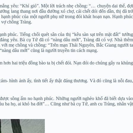
g mắng yêu: “Khỉ gió”. Một lời trách nhẹ chồng: “… chuyện dai thế, đợi
ưởng lang thang nơi đầu đường xó chợ, cái chết đói đến dần, thị đã trở
hao hạnh phúc của một người phụ nữ trong đói khát hoạn nạn. Hạnh phúc
a vợ chồng Tràng.
h phúc. Tiếng chổi quét sân của thị “kêu sàn sạt trên mặt đất” tưởng
t đáng yêu. Bà cụ Tứ đã có “nàng dâu mới”, Tràng đã có vợ. Nhà thêm
 nói với mẹ chồng và chồng: “Trên mạn Thái Nguyên, Bắc Giang người ta
 “nàng dâu mới” cũng là người truyền tin cách mạng.
m hơn hai triệu đồng bào ta bị chết đói. Nạn đói do chúng gây ra khủng
- hình ảnh ấy, tình tiết ấy thật đáng thương. Và đó cũng là nỗi đau,
hát được sông ấm no hạnh phúc. Những người nghèo khổ đã biết dựa vào
giàu ba họ, ai khó ba đời”… Cũng như bà cụ Tứ, anh cu Tràng, nhân vật