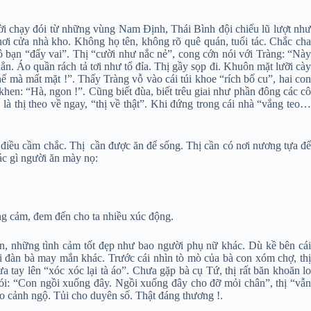
ời chạy đói từ những vùng Nam Định, Thái Bình đội chiếu lũ lượt như
i cửa nhà kho. Không họ tên, không rõ quê quán, tuổi tác. Chắc cha
ô bạn “đẩy vai”. Thị “cười như nắc nẻ”, cong cớn nói với Tràng: “Này
 hẳn. Áo quần rách tả tơi như tổ đỉa. Thị gầy sọp đi. Khuôn mặt lưỡi cày
hế mà mất mặt !”. Thấy Tràng vỗ vào cái túi khoe “rích bố cu”, hai con
 khen: “Hà, ngon !”. Cũng biết đùa, biết trêu giai như phần đông các cô
 là thị theo về ngay, “thị về thật”. Khi đứng trong cái nhà “vắng teo…
là điều cầm chắc. Thị cần được ăn để sống. Thị cần có nơi nương tựa để
hác gì người ăn mày nọ:
ng cảm, đem đến cho ta nhiều xúc động.
ện, những tình cảm tốt đẹp như bao người phụ nữ khác. Dù kề bên cái
 đàn bà may mắn khác. Trước cái nhìn tò mò của bà con xóm chợ, thị
 tay lên “xóc xóc lại tà áo”. Chưa gặp bà cụ Tứ, thị rất băn khoăn lo
nói: “Con ngồi xuống đây. Ngồi xuống đây cho đỡ mỏi chân”, thị “vẫn
o cảnh ngộ. Tủi cho duyên số. Thật đáng thương !.