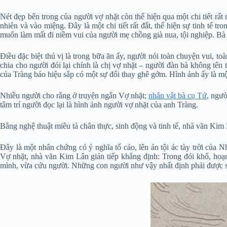
Nét đẹp bên trong của người vợ nhặt còn thể hiện qua một chi tiết rất
nhiên và vào miệng. Đây là một chi tiết rất đắt, thể hiện sự tinh tế
muốn làm mất đi niềm vui của người mẹ chồng già nua, tội nghiệp. Bà 
Điều đặc biệt thú vị là trong bữa ăn ấy, người nói toàn chuyện vui, to
chia cho người đói lại chính là chị vợ nhặt – người đàn bà không tên
của Tràng báo hiệu sắp có một sự đổi thay ghê gớm. Hình ảnh ấy là m
Nhiều người cho rằng ở truyện ngắn Vợ nhặt;
nhân vật bà cụ Tứ
, ngườ
tâm trí người đọc lại là hình ảnh người vợ nhặt của anh Tràng.
Bằng nghệ thuật miêu tả chân thực, sinh động và tinh tế, nhà văn Kim
Đây là một nhân chứng có ý nghĩa tố cáo, lên án tội ác tày trời của
Vợ nhặt, nhà văn Kim Lân gián tiếp khẳng định: Trong đói khổ, hoạn 
mình, vừa cứu người. Những con người như vậy nhất định phải được 