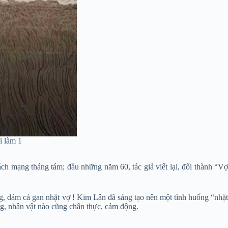
i làm 1
ch mạng tháng tám; đầu những năm 60, tác giả viết lại, đổi thành “Vợ
g, dám cả gan nhặt vợ ! Kim Lân đã sáng tạo nên một tình huống “nhặt
àng, nhân vật nào cũng chân thực, cảm động.