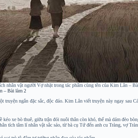
ích nhân vật người Vợ nhặt trong tác phẩm cùng tên của Kim Lân – Bà
n – Bài làm 2
t truyện ngắn đặc sắc, độc đáo. Kim Lân viết truyện này ngay sau Cá
kéo xe bò thuê, giữa trận đói nuôi thân còn khó, thế mà dám đèo bòn
hân tích tâm lí nhân vật sắc sảo, từ bà cụ Tứ đến anh cu Tràng, vợ Tr
ó vai trò tô đậm tư tưởng nhân đạo của tác phẩm.