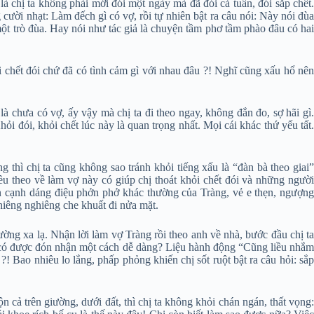
 chị ta không phải mới đói một ngày mà đã đói cả tuần, đói sắp chết.
g cười nhạt: Làm đếch gì có vợ, rồi tự nhiên bật ra câu nói: Này nói đùa
 một trò đùa. Hay nói như tác giả là chuyện tầm phơ tầm phào đâu có hai
i chết đói chứ đã có tình cảm gì với nhau đâu ?! Nghĩ cũng xấu hổ nên
là chưa có vợ, ấy vậy mà chị ta đi theo ngay, không đắn đo, sợ hãi gì.
i đói, khỏi chết lúc này là quan trọng nhất. Mọi cái khác thứ yếu tất.
 thì chị ta cũng không sao tránh khỏi tiếng xấu là “đàn bà theo giai”
ều theo về làm vợ này có giúp chị thoát khỏi chết đói và những người
n cạnh dáng điệu phởn phở khác thường của Tràng, vẻ e thẹn, ngượng
ghiêng nghiêng che khuất đi nửa mặt.
ường xa lạ. Nhận lời làm vợ Tràng rồi theo anh về nhà, bước đầu chị ta
chị có được đón nhận một cách dễ dàng? Liệu hành động “Cũng liều nhắm
 Bao nhiêu lo lắng, phấp phỏng khiến chị sốt ruột bật ra câu hỏi: sắp
 cả trên giường, dưới đất, thì chị ta không khỏi chán ngán, thất vọng: