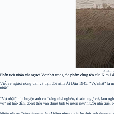
Phân t
Phân tích nhân vật người Vợ nhặt trong tác phẩm cùng tên của Kim Lâ
Viết về người nông dân và trận đói năm Ất Dậu 1945, “Vợ nhặt” là mộ
nhặt”.
“Vợ nhặt” kể chuyện anh cu Tràng nhà nghèo, ở xóm ngự cư, làm nghề 
vợ” rất hấp dẫn, đồng thời vận dụng tinh tế ngôn ngữ người nhà quê, p
Nhân vật vợ Tràng được miêu tả bằng những nét ám ảnh, xót thương, c