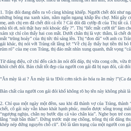
1. Trận đói đang diễn ra vô cùng khủng khiếp. Người chết đói như n
những bóng ma xanh xám, nằm ngổn ngang khắp lều chợ. Mùi gây của 
mẹ, anh chị em đã chết đói cả rồi ? Cái đói đã cướp đi của Thị tất 
nhà tôi ơi, nói thật hay nói khoác đấy ?”. Thị “liếc mắt cười tít” làm 
xám xịt chỉ còn thấy hai con mắt. Dưới chân thị là vực thẳm, là chết đ
mắt “trũng hoáy” của thị tức thì sáng lên. Thị “đon đả” với anh cu Trà
gái khác, thị nói với Tràng rất lẳng lơ: “Về chị ấy thấy hụt tiền thì 
rúm ró” của mẹ con Tràng, thị đảo mắt nhìn xung quanh, thất vọng “cái
Từ dáng điệu, cử chỉ đến cách ăn nói đối đáp, thị vừa cong cớn, vừa t
khỏi chết đói. Bản chất tốt đẹp của người con gái đã bị nạn đói, cái đ
“Ăn mày là ai ? Ăn mày là ta !Đói cơm rách áo hóa ra ăn mày !”(Ca d
Bản chất của người con gái đói khổ không rõ họ tên này không phải là
2. Chỉ qua một ngày một đêm, sau khi đã thành vợ của Tràng, thành 
chết, cô gái này vẫn khao khát hạnh phúc, muốn được sống trong mái
“ngượng nghịu, chân nọ bước dịu cả vào chân kia”. Nghe bọn trẻ con gà
lắng “mặt bần thần”. Đứng trước mặt mẹ chồng, trông thị rất đáng th
khép nép đứng nguyên chỗ cũ”. Đó là tâm trạng của một người con gái 