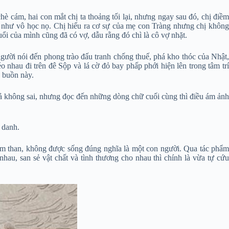
è cám, hai con mắt chị ta thoảng tối lại, nhưng ngay sau đó, chị điềm
ởng như vô học nọ. Chị hiểu ra cơ sự của mẹ con Tràng nhưng chị không
i của mình cũng đã có vợ, dẫu rằng đó chì là cô vợ nhặt.
 người nói đến phong trào đấu tranh chống thuế, phá kho thóc của Nhật,
nhau đi trên đê Sộp và lá cờ đỏ bay phấp phới hiện lên trong tâm trí
g buồn này.
uả không sai, nhưng đọc đến những dòng chữ cuối cùng thì điều ám ảnh
 danh.
 lầm than, không được sống đúng nghĩa là một con người. Qua tác phẩm
au, san sẻ vật chất và tình thương cho nhau thì chính là vừa tự cứu