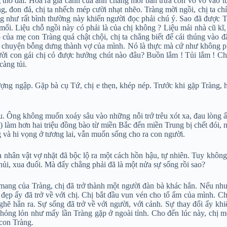
 thở dài. Hóa ra gia cảnh của anh chàng mới ban trưa còn vỗ vỗ vào tú
ng, đon đả, chị ta nhếch mép cười nhạt nhẽo. Tràng mời ngồi, chị ta 
ng như rất bình thường này khiến người đọc phải chú ý. Sao đã được 
ối. Liệu chỗ ngồi này có phải là của chị không ? Liệu mái nhà cũ kĩ, x
ủa mẹ con Tràng quá chật chội, chị ta chẳng biết để cái thúng vào đâu
tới chuyện bỗng dưng thành vợ của mình. Nó là thực mà cứ như không ph
 con gái chị có được hưởng chút nào đâu? Buồn lắm ! Tủi lắm ! Chị k
càng tủi.
ng ngập. Gặp bà cụ Tứ, chị e thẹn, khép nép. Trước khi gặp Tràng, hoàn
u. Ông không muốn xoáy sâu vào những nỗi trớ trêu xót xa, đau lòng ấy
làm hơn hai triệu đồng bào từ miền Bắc đến miền Trung bị chết đói, nh
 và hi vọng ở tương lai, vẫn muốn sống cho ra con người.
 nhân vật vợ nhặt đã bộc lộ ra một cách hồn hậu, tự nhiên. Tuy không 
 hủi, xua đuổi. Mà đấy chẳng phải đã là một nửa sự sống rồi sao?
ang của Tràng, chị đã trở thành một người đàn bà khác hẳn. Nếu như h
đẹp ấy đã trở về với chị. Chị bắt đầu vun vén cho tổ ấm của mình. Ch
 ghẽ hẳn ra. Sự sống đã trở về với người, với cảnh. Sự thay đổi ấy k
hỏng lỏn như mấy lần Tràng gặp ở ngoài tỉnh. Cho đến lúc này, chị m
 con Tràng.