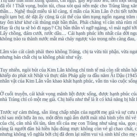
Thị đảo mắt nhìn xung quanh, cái ngực gầy lép nhô lên, nén một tiếng
đã rồi ! Thất vọng, buồn tủi, chua xót quá nên mặc cho Tràng lăng xă
thần… Nghệ thuật miêu tả kĩ càng, tỉ mẩn của Kim Lân ở chi tiết tưở
ngồi tạm bợ, dè dặt ấy cũng là cái thế của tâm trạng ngổn ngang trăm m
tay ôm khư khư cái thúng mặt bần thần. Phải chăng vì căn nhà rúm ró c
Hay là chị ta sẽ bỏ đi ngay? Chị bần thần vì ngỡ ngàng, vì mải nghĩ 
Lấy chồng, đám cưới, rước dâu… Cái hạnh phúc lớn nhất của đời người
không trào ra thành nước mắt mà chảy ngược vào trong nên càng đau, 
Lâm vào cái cảnh phải theo không Tràng, chị ta vừa tủi phận, vừa ngượ
nhưng bản chất chị ta không phải như vậy.
Tuy nhiên, ngòi bút của Kim Lân không chỉ tinh tế mà còn rất nhân hậ
khiếp do phát xít Nhật và thực dân Pháp gây ra đầu năm Ất Dậu (1945) 
nhân vật của Kim Lân vẫn khao khát hạnh phúc, vẫn tin vào cuộc sống
Ở cuối truyện, cái khát vọng mãnh liệt được sống, được hạnh phúc của
nhà Tràng chỉ có một mẹ già. Chị hiểu như thế là ít có khả năng bị hắt
Trước sự cảm thông, sẵn lòng chấp nhận của người mẹ già và sự cưu m
chỉ sau một bữa ăn no, một đêm ngủ ấm dưới mái nhà bình yên thì vẻ 
của chị, căn nhà tồi tàn, tăm tối của mẹ con Tràng như sáng sủa, gọn
ràng là người đàn bà hiền hậu đúng mực không còn vẻ gì chao chát, c
nhưng không vô nghĩa bởi chị đã đem lại niềm vui và sinh khí cho mẹ