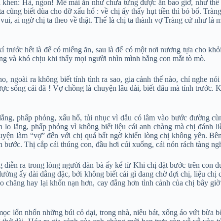
 khen: Hà, ngon! Mê mải ăn như chưa từng được ăn bao giờ, như thế là
ta cũng biết đùa cho đỡ xấu hổ : về chị ấy thấy hụt tiền thì bỏ bố. Tràn
vui, ai ngờ chị ta theo về thật. Thế là chị ta thành vợ Tràng cứ như là
 trước hết là để có miếng ăn, sau là để có một nơi nương tựa cho khỏ
gùng và khó chịu khi thấy mọi người nhìn mình bằng con mắt tò mò.
ngoài ra không biết tính tình ra sao, gia cảnh thế nào, chỉ nghe nói 
 sống cái đã ! Vợ chồng là chuyện lâu dài, biết đâu mà tính trước. Khỏ
 lắng, phấp phỏng, xấu hổ, tủi nhục vì dẫu có lâm vào bước đường cùng
 lo lắng, phấp phỏng vì không biết liệu cái anh chàng mà chị đánh li
uyện làm “vợ” đến với chị quá bất ngờ khiến lòng chị không yên. Bê
ốn bước. Thị cắp cái thúng con, đầu hơi cúi xuống, cái nón rách tàng n
 diễn ra trong lòng người đàn bà ấy kể từ Khi chị đặt bước trên con đ
đường ấy dài dằng dặc, bởi không biết cái gì đang chờ đợi chị, liệu 
chăng hay lại khốn nạn hơn, cay đắng hơn tình cảnh của chị bây giờ ?!
c lổn nhổn những búi cỏ dại, trong nhà, niêu bát, xống áo vứt bừa bộn