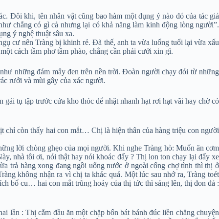
ác. Đôi khi, tên nhân vật cũng bao hàm một dụng ý nào đó của tác giả
như chẳng có gì cả nhưng lại có khả năng làm kinh động lòng người”.
ụng ý nghệ thuật sâu xa.
gụ cư nên Tràng bị khinh rẻ. Đã thế, anh ta vừa luống tuổi lại vừa xấu
 một cách tầm phơ tầm phào, chẳng cần phải cưới xin gì.
ù như những đám mây đen trên nền trời. Đoàn người chạy đói từ những
c rưởi và mùi gây của xác người.
 gái tụ tập trước cửa kho thóc để nhặt nhanh hạt rơi hạt vãi hay chờ có
ịt chỉ còn thấy hai con mắt… Chị là hiện thân của hàng triệu con người
à những lời chòng ghẹo của mọi người. Khi nghe Tràng hò: Muốn ăn cơm
, nhà tôi ơi, nói thật hay nói khoác đấy ? Thị lon ton chạy lại đẩy xe
ừa trả hàng xong đang ngồi uống nước ở ngoài cổng chợ tình thì thị ở
àng không nhận ra vì chị ta khác quá. Một lúc sau nhớ ra, Tràng toét
h bố cu… hai con mắt trũng hoáy của thị tức thì sáng lên, thị đon đả :
 hai lần : Thị cắm đầu ăn một chặp bốn bát bánh đúc liền chẳng chuyện