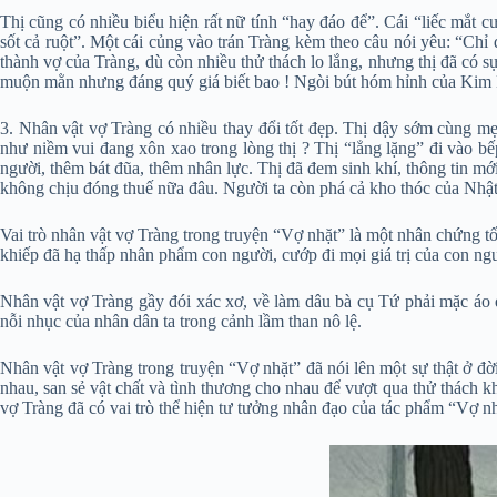
Thị cũng có nhiều biểu hiện rất nữ tính “hay đáo để”. Cái “liếc mắt c
sốt cả ruột”. Một cái củng vào trán Tràng kèm theo câu nói yêu: “Chỉ 
thành vợ của Tràng, dù còn nhiều thử thách lo lắng, nhưng thị đã có 
muộn mằn nhưng đáng quý giá biết bao ! Ngòi bút hóm hỉnh của Kim Lâ
3. Nhân vật vợ Tràng có nhiều thay đổi tốt đẹp. Thị dậy sớm cùng mẹ 
như niềm vui đang xôn xao trong lòng thị ? Thị “lẳng lặng” đi vào 
người, thêm bát đũa, thêm nhân lực. Thị đã đem sinh khí, thông tin m
không chịu đóng thuế nữa đâu. Người ta còn phá cả kho thóc của Nhật
Vai trò nhân vật vợ Tràng trong truyện “Vợ nhặt” là một nhân chứng tố 
khiếp đã hạ thấp nhân phẩm con người, cướp đi mọi giá trị của con ngư
Nhân vật vợ Tràng gầy đói xác xơ, về làm dâu bà cụ Tứ phải mặc áo qu
nỗi nhục của nhân dân ta trong cảnh lầm than nô lệ.
Nhân vật vợ Tràng trong truyện “Vợ nhặt” đã nói lên một sự thật ở đ
nhau, san sẻ vật chất và tình thương cho nhau để vượt qua thử thách k
vợ Tràng đã có vai trò thể hiện tư tưởng nhân đạo của tác phẩm “Vợ nh