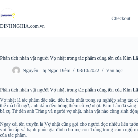
Chuyển
đến
phần
Checkout
nội
dung
DINHNGHIA.com.vn
Phân tích nhân vật người Vợ nhặt trong tác phẩm cùng tên của Kim L
Nguyễn Thị Ngọc Diễm
03/10/2022
Văn học
Phân tích nhân vật người Vợ nhặt trong tác phẩm cùng tên của Kim Lâ
Vợ nhặt là tác phẩm đặc sắc, tiêu biểu nhất trong sự nghiệp sáng tác
thế mà bất ngờ, anh dám đèo bòng thêm cô vợ nhặt. Kim Lân đã sáng t
bà cụ Tứ đến anh Tràng và người vợ nhặt, nhân vật nào cũng sinh độn
Ngay cái tên truyện là Vợ nhặt cũng gợi cho người đọc nhiều liên tưởng
vui ấm áp và hạnh phúc gia đình cho mẹ con Tràng trong cảnh ngộ mấp
của tác phẩm.