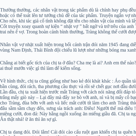
Thường thường, các nhân vật trong tác phẩm dù là chính hay phụ đều c
hoặc có thể toát lên tư tưởng chủ đề của tác phẩm. Truyện ngắn vợ 
Cho nên, khi tác giả cố tình không đặt tên cho nhân vật của mình và l
Cốt truyện xoay quanh sự kiện “ nhặt vợ ” bất ngờ và trớ trêu của anh
trai nên ế vợ. Trong hoàn cảnh bình thường, Tràng không thể cưới đượ
Nhân vật vợ nhặt xuất hiện trong bối cảnh trận đói năm 1945 đang d
vùng Nam Định, Thái Bình đội chiếu lũ lượt như những bóng ma xanh 
Chẳng ai biết gốc tích của chị ta ở đâu? Cha mẹ là ai? Anh em thế nào?
ai thuê mướn việc gì thì làm để kiếm sống.
Về hình thức, chị ta cũng giống như bao kẻ đói khát khác : Áo quần tả
bần cùng, đói rách, tha phương cầu thực và rồi sẽ chết gục nơi đầu đư
Lần đầu, chị ta xuất hiện trước mắt Tràng với cách nói năng đối đáp
trắng mấy giò này – Lại đây mà đẩy xe bò với anh, nì và bị mấy cô bạn
cho Tràng, đùa bỡn với anh và liếc mắt cười tít làm cho anh Tràng th
đâu sầm sầm chạy đến, sưng sỉa trách anh: Điêu! Người thế mà điêu ! 
miệng cười, đon đả: Này hẵng ngồi xuống ăn miếng giầu đã. Chị ta ngún
Ăn thật nhá! ừ ăn thì ăn sợ gì.
Chị ta dang đói. Đói lắm! Cái đói cào cấu ruột gan khiến chị ta quên