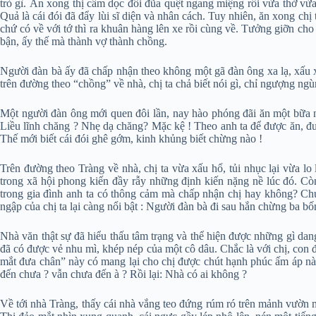
trò gì. Ăn xong thị cầm dọc đôi đũa quệt ngang miệng rồi vừa thở vừa
Quả là cái đói đã đẩy lùi sĩ diện và nhân cách. Tuy nhiên, ăn xong chị 
chứ có về với tớ thì ra khuân hàng lên xe rồi cùng về. Tưởng giỡn cho 
bận, ấy thế mà thành vợ thành chồng.
Người đàn bà ấy đã chấp nhận theo không một gã đàn ông xa lạ, xấu xí
trên đường theo “chồng” về nhà, chị ta chả biết nói gì, chỉ ngượng n
Một người đàn ông mới quen đôi lần, nay hào phóng đãi ăn một bữa no, 
Liều lĩnh chăng ? Nhẹ dạ chăng? Mặc kệ ! Theo anh ta để được ăn, được
Thế mới biết cái đói ghê gớm, kinh khủng biết chừng nào !
Trên đường theo Tràng về nhà, chị ta vừa xấu hổ, tủi nhục lại vừa lo
trong xã hội phong kiến đầy rẫy những định kiến nặng nề lúc đó. Còn
trong gia đình anh ta có thông cảm mà chấp nhận chị hay không? Ch
ngập của chị ta lại càng nổi bật : Người đàn bà đi sau hắn chừng ba b
Nhà văn thật sự đã hiểu thấu tâm trạng và thể hiện được những gì dang
đã có được vẻ nhu mì, khép nép của một cô dâu. Chắc là với chị, con 
mắt đưa chân” này có mang lại cho chị được chút hạnh phúc ấm áp nào 
đến chưa ? vẫn chưa đến à ? Rồi lại: Nhà có ai không ?
Về tới nhà Tràng, thấy cái nhà vắng teo đứng rúm ró trên mảnh vườn mọ