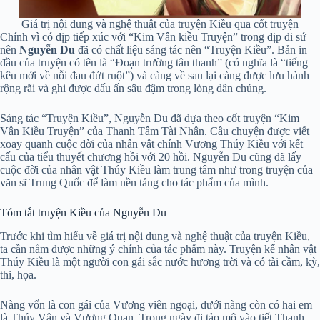
Giá trị nội dung và nghệ thuật của truyện Kiều qua cốt truyện
Chính vì có dịp tiếp xúc với “Kim Vân kiều Truyện” trong dịp đi sứ
nên
Nguyễn Du
đã có chất liệu sáng tác nên “Truyện Kiều”. Bản in
đầu của truyện có tên là “Đoạn trường tân thanh” (có nghĩa là “tiếng
kêu mới về nỗi đau đứt ruột”) và càng về sau lại càng được lưu hành
rộng rãi và ghi được dấu ấn sâu đậm trong lòng dân chúng.
Sáng tác “Truyện Kiều”, Nguyễn Du đã dựa theo cốt truyện “Kim
Vân Kiều Truyện” của Thanh Tâm Tài Nhân. Câu chuyện được viết
xoay quanh cuộc đời của nhân vật chính Vương Thúy Kiều với kết
cấu của tiểu thuyết chương hồi với 20 hồi. Nguyễn Du cũng đã lấy
cuộc đời của nhân vật Thúy Kiều làm trung tâm như trong truyện của
văn sĩ Trung Quốc để làm nền tảng cho tác phẩm của mình.
Tóm tắt truyện Kiều của Nguyễn Du
Trước khi tìm hiểu về giá trị nội dung và nghệ thuật của truyện Kiều,
ta cần nắm được những ý chính của tác phẩm này. Truyện kể nhân vật
Thúy Kiều là một người con gái sắc nước hương trời và có tài cầm, kỳ,
thi, họa.
Nàng vốn là con gái của Vương viên ngoại, dưới nàng còn có hai em
là Thúy Vân và Vương Quan. Trong ngày đi tảo mộ vào tiết Thanh