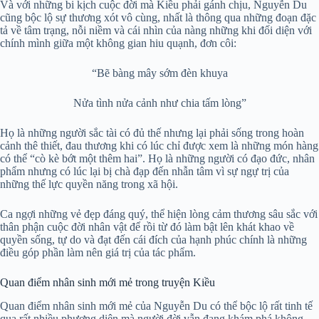
Và với những bi kịch cuộc đời mà Kiều phải gánh chịu, Nguyễn Du
cũng bộc lộ sự thương xót vô cùng, nhất là thông qua những đoạn đặc
tả về tâm trạng, nỗi niềm và cái nhìn của nàng những khi đối diện với
chính mình giữa một không gian hiu quạnh, đơn côi:
“Bẽ bàng mây sớm đèn khuya
Nửa tình nửa cảnh như chia tấm lòng”
Họ là những người sắc tài có đủ thế nhưng lại phải sống trong hoàn
cảnh thê thiết, đau thương khi có lúc chỉ được xem là những món hàng
có thể “cò kè bớt một thêm hai”. Họ là những người có đạo đức, nhân
phẩm nhưng có lúc lại bị chà đạp đến nhẫn tâm vì sự ngự trị của
những thế lực quyền năng trong xã hội.
Ca ngợi những vẻ đẹp đáng quý, thể hiện lòng cảm thương sâu sắc với
thân phận cuộc đời nhân vật để rồi từ đó làm bật lên khát khao về
quyền sống, tự do và đạt đến cái đích của hạnh phúc chính là những
điều góp phần làm nên giá trị của tác phẩm.
Quan điểm nhân sinh mới mẻ trong truyện Kiều
Quan điểm nhân sinh mới mẻ của Nguyễn Du có thể bộc lộ rất tinh tế
qua rất nhiều phương diện mà người đời vẫn đang khám phá không