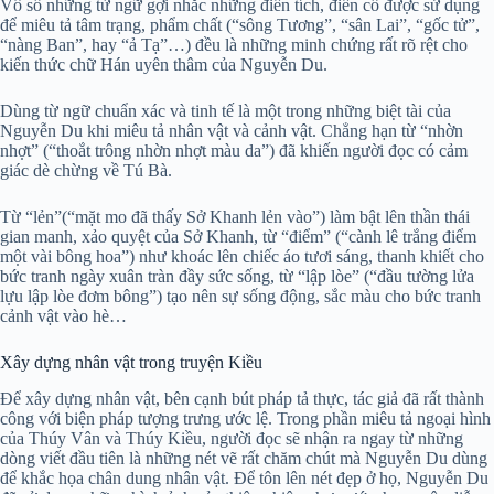
Vô số những từ ngữ gợi nhắc những điển tích, điển cố được sử dụng
để miêu tả tâm trạng, phẩm chất (“sông Tương”, “sân Lai”, “gốc tử”,
“nàng Ban”, hay “ả Tạ”…) đều là những minh chứng rất rõ rệt cho
kiến thức chữ Hán uyên thâm của Nguyễn Du.
Dùng từ ngữ chuẩn xác và tinh tế là một trong những biệt tài của
Nguyễn Du khi miêu tả nhân vật và cảnh vật. Chẳng hạn từ “nhờn
nhợt” (“thoắt trông nhờn nhợt màu da”) đã khiến người đọc có cảm
giác dè chừng về Tú Bà.
Từ “lẻn”(“mặt mo đã thấy Sở Khanh lẻn vào”) làm bật lên thần thái
gian manh, xảo quyệt của Sở Khanh, từ “điểm” (“cành lê trắng điểm
một vài bông hoa”) như khoác lên chiếc áo tươi sáng, thanh khiết cho
bức tranh ngày xuân tràn đầy sức sống, từ “lập lòe” (“đầu tường lửa
lựu lập lòe đơm bông”) tạo nên sự sống động, sắc màu cho bức tranh
cảnh vật vào hè…
Xây dựng nhân vật trong truyện Kiều
Để xây dựng nhân vật, bên cạnh bút pháp tả thực, tác giả đã rất thành
công với biện pháp tượng trưng ước lệ. Trong phần miêu tả ngoại hình
của Thúy Vân và Thúy Kiều, người đọc sẽ nhận ra ngay từ những
dòng viết đầu tiên là những nét vẽ rất chăm chút mà Nguyễn Du dùng
để khắc họa chân dung nhân vật. Để tôn lên nét đẹp ở họ, Nguyễn Du