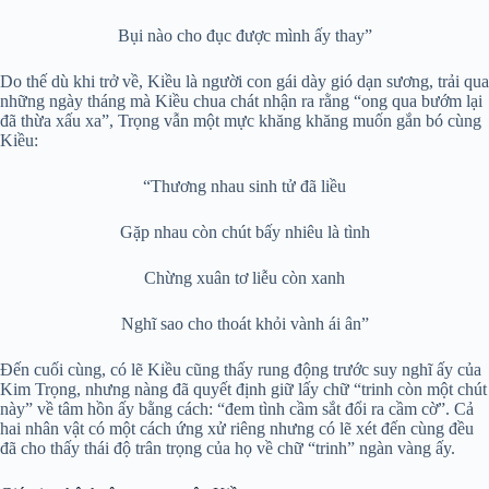
Bụi nào cho đục được mình ấy thay”
Do thế dù khi trở về, Kiều là người con gái dày gió dạn sương, trải qua
những ngày tháng mà Kiều chua chát nhận ra rằng “ong qua bướm lại
đã thừa xấu xa”, Trọng vẫn một mực khăng khăng muốn gắn bó cùng
Kiều:
“Thương nhau sinh tử đã liều
Gặp nhau còn chút bấy nhiêu là tình
Chừng xuân tơ liễu còn xanh
Nghĩ sao cho thoát khỏi vành ái ân”
Đến cuối cùng, có lẽ Kiều cũng thấy rung động trước suy nghĩ ấy của
Kim Trọng, nhưng nàng đã quyết định giữ lấy chữ “trinh còn một chút
này” về tâm hồn ấy bằng cách: “đem tình cầm sắt đổi ra cầm cờ”. Cả
hai nhân vật có một cách ứng xử riêng nhưng có lẽ xét đến cùng đều
đã cho thấy thái độ trân trọng của họ về chữ “trinh” ngàn vàng ấy.