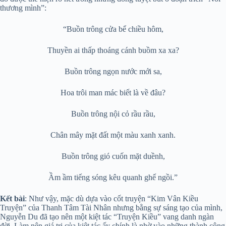
thương mình”:
“Buồn trông cửa bể chiều hôm,
Thuyền ai thấp thoáng cánh buồm xa xa?
Buồn trông ngọn nước mới sa,
Hoa trôi man mác biết là về đâu?
Buồn trông nội cỏ rầu rầu,
Chân mây mặt đất một màu xanh xanh.
Buồn trông gió cuốn mặt duềnh,
Ầm ầm tiếng sóng kêu quanh ghế ngồi.”
Kết bài
: Như vậy, mặc dù dựa vào cốt truyện “Kim Vân Kiều
Truyện” của Thanh Tâm Tài Nhân nhưng bằng sự sáng tạo của mình,
Nguyễn Du đã tạo nên một kiệt tác “Truyện Kiều” vang danh ngàn
đời. Làm nên giá trị của kiệt tác ấy chính là nhờ vào những thành công