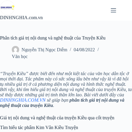
Chuyển
đến
phần
DINHNGHIA.com.vn
nội
dung
Phân tích giá trị nội dung và nghệ thuật của Truyện Kiều
Nguyễn Thị Ngọc Diễm
04/08/2022
Văn học
“Truyện Kiều” được biết đến như một kiệt tác của văn học dân tộc ở
mọi thời đại. Tác phẩm này có sức sống lâu bền như vậy là vì đã hội
tụ nhiều giá trị ở cả phương diện nội dung và hình thức nghệ thuật.
Bởi vậy, khi tìm hiểu giá trị nội dung và nghệ thuật của truyện Kiều, ta
sẽ thấy được những giá trị tinh thần lớn lao. Bài viết dưới đây của
DINHNGHIA.COM.VN
sẽ giúp bạn
phân tích giá trị nội dung và
nghệ thuật của truyện Kiều
.
Giá trị nội dung và nghệ thuật của truyện Kiều qua cốt truyện
Tìm hiểu tác phẩm Kim Vân Kiều Truyện