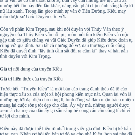
là tự vẫn để có thể thoát khỏi sự bủa vây của những thế lực xấu xa
nhưng hết lần này đến lần khác, nàng vẫn phải chịu cảnh sống kiếp kĩ
nữ lầu xanh. Trong lần gieo mình tự vẫn ở Tiền Đường, Kiều may
mắn được sư Giác Duyên cứu vớt.
Còn về phần Kim Trọng, sau khi nối duyên với Thúy Vân theo ý
nguyện của Thúy Kiều vẫn nỗ lực, mòn mỏi tìm kiếm Kiều và cuộc
gặp tình cờ giữa chàng và vãi Giác Duyên đã giúp Kiều được đoàn tụ
cùng với gia đình. Sau tất cả những đổ vỡ, đau thương, cuối cùng
Kiều đã quyết định “lấy tình cầm sắt đổi ra cầm kì” thay vì hàn gắn
tình duyên với Kim Trọng.
Giá trị nội dung của truyện Kiều
Giá trị hiện thực của truyện Kiều
Trước hết, “Truyện Kiều” là một bản cáo trạng đanh thép đã tố cáo
hiện thực xấu xa của một xã hội phong kiến mục nát. Quan lại vốn là
những người đại diện cho công lí, bình đẳng và đảm nhận trách nhiệm
mang lại cuộc sống tốt đẹp cho dân. Ấy vậy mà, những người được
xem là cha mẹ của dân ấy lại sẵn sàng bẻ cong cán cân công lí chỉ vì
tư lợi cho mình.
Điều này đã được thể hiện rõ nhất trong việc gia đình Kiều bị kẻ bán
tơ vu oan. Nhân cơ hội tên bán tơ đổ vạ cho nhà Kiều, bọn sai nha đã