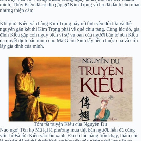
minh, Thúy Kiều đã có dịp gặp gỡ Kim Trọng và họ đã dành cho nhau
những thiện cảm.
Khi giữa Kiều và chàng Kim Trọng nảy nở tình yêu đôi lứa và thề
nguyền gắn kết thì Kim Trọng phải về quê chịu tang. Cùng lúc đó, gia
đình Kiều gặp cơn nguy biến vì sự vu oán của người bán tơ nên Kiều
đã quyết định bán mình cho Mã Giám Sinh lấy tiền chuộc cha và cứu
lấy gia đình của mình.
Tóm tắt truyện Kiều của Nguyễn Du
Nào ngờ, Tên họ Mã lại là phường mua thịt bán người, hắn đã cùng
với Tú Bà lừa Kiều vào lầu xanh. Đã có lúc nàng trốn chạy, thậm chí