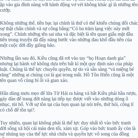
ập vào gia đình nàng với hành động vơ vét không khác gì là những tên
cướp.
Không những thế, tiền bạc lại chính là thứ có thể khiến chúng đổi chác
sự thật chân chính và sự công bằng:“Có ba trăm lạng việc này mới
xong”. Chính những tên sai nha và đặc biệt là tên quan giấu mặt đầu
tiên trong truyện đã đẩy nàng bước vào những đau khổ đầu tiên của
một cuộc đời đầy giông bão.
Những lần sau đó, Kiều cũng đã rơi vào tay “họ Hoạn danh gia”
nhưng lại hành xử không dựa trên bất kì một quy định nào của pháp
luật. Chúng là thế lực chuyên quyền, tự do và sẵn sàng “vả miệng bẻ
răng” những ai chúng coi là gai trong mắt. Hồ Tôn Hiến cũng là một
tên quan vô cùng bỉ ổi và gian xảo.
Hắn dùng mưu mẹo để lừa Từ Hải ra hàng và bắt Kiều phải hầu rượu,
gảy đàn để trang đời nàng lại tiếp tục được viết vào những dòng ô
nhục, tủi hổ. Với sự tồn tại của bọn quan lại nói trên, thử hỏi, công lí
có chỗ để tồn tại?.
Tuy nhiên, quan lại không phải là thế lực duy nhất tô vào bức tranh
đời sống xã hội cái màu đen tối, xám xịt. Góp vào bức tranh ấy còn là
sự nhúng tay của thế lực nhà chứa và quyền lực vô song của đồng