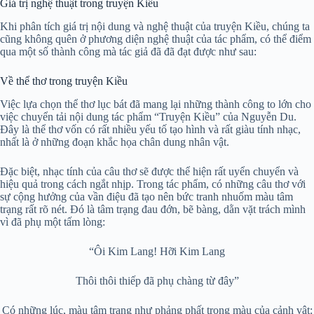
Giá trị nghệ thuật trong truyện Kiều
Khi phân tích giá trị nội dung và nghệ thuật của truyện Kiều, chúng ta
cũng không quên ở phương diện nghệ thuật của tác phẩm, có thể điểm
qua một số thành công mà tác giả đã đã đạt được như sau:
Về thể thơ trong truyện Kiều
Việc lựa chọn thể thơ lục bát đã mang lại những thành công to lớn cho
việc chuyển tải nội dung tác phẩm “Truyện Kiều” của Nguyễn Du.
Đây là thể thơ vốn có rất nhiều yếu tố tạo hình và rất giàu tính nhạc,
nhất là ở những đoạn khắc họa chân dung nhân vật.
Đặc biệt, nhạc tính của câu thơ sẽ được thể hiện rất uyển chuyển và
hiệu quả trong cách ngắt nhịp. Trong tác phẩm, có những câu thơ với
sự cộng hưởng của vần điệu đã tạo nên bức tranh nhuốm màu tâm
trạng rất rõ nét. Đó là tâm trạng đau đớn, bẽ bàng, dằn vặt trách mình
vì đã phụ một tấm lòng:
“Ôi Kim Lang! Hỡi Kim Lang
Thôi thôi thiếp đã phụ chàng từ đây”
Có những lúc, màu tâm trạng như phảng phất trong màu của cảnh vật: