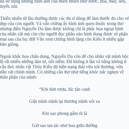
đã sử dụng những hình ảnh của thiên nhiên như nước, hoa, mây, liễu,
tuyết, núi.
Thiên nhiên từ lâu thường được các thi sĩ dùng để làm thước đo cho vẻ
đẹp của con người. Và vẫn chừng ấy hình ảnh quen thuộc trong thơ
nhưng điều Nguyễn Du làm được không chỉ là phác họa ngoại hình
của nhân vật mà còn cho người đọc phần nào hình dung được số phận
mai sau của họ: đời Vân xem chừng bình lặng còn Kiều ít nhiều gặp
bão giông.
Ngoài khắc họa chân dung, Nguyễn Du còn để cho nhân vật mình bộc
lộ rất nhiều những tâm tư, nỗi niềm. Đã không ít lần và bằng không ít
câu thơ, nhân vật Thúy Kiều đã hiện trạng thái vừa xót thương, vừa
dằn vặt chính mình. Có những câu thơ như tiếng khóc nấc nghẹn về
thân phận của mình:
“Khi tỉnh rượu, lúc tàn canh
Giật mình mình lại thương mình xót xa
Khi sao phong gấm rũ là
Giờ sao tan tác như hoa giữa đường