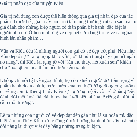
Giá trị nhân đạo của truyện Kiều
Giá trị nội dung còn được thể hiện thông qua giá trị nhân đạo của tác
phẩm. Trước hết, giá trị ấy bộc lộ ở tấm lòng thương xót sâu sắc mà tác
giả dành cho những kiếp người có thân phận bất hạnh, đặc biệt là
người phụ nữ. Ở họ có những vẻ đẹp hết sức đáng trọng về cả ngoại
hình lẫn nhân phẩm…
Vân và Kiều đều là những người con gái có vẻ đẹp trời phú. Nếu như
Vân đẹp ở sự “trang trọng khác vời”, ở “khuôn trăng đầy đặn nét ngài
nở nang”, thì Kiều lại rạng rỡ với “làn thu thủy, nét xuân sơn” khiến
cho “hoa ghen thua thắm liễu hờn kém xanh”.
Không chỉ nổi bật về ngoại hình, họ còn khiến người đời trân trọng vì
phẩm hạnh đoan chính, mực thước của mình (“tường đông ong bướm
đi về mặc ai”). Riêng Thúy Kiều sự ngưỡng mộ ấy còn vì ở nàng “sắc
đành đòi một” mà “tài đành họa hai” với biệt tài “nghề riêng ăn đứt hồ
cầm một trương”.
Lẽ ra những con người có vẻ đẹp đạt đến gần như là sự hoàn mĩ, đặc
biệt là như Thúy Kiều xứng đáng được hưởng hạnh phúc vậy mà cuộc
đời nàng lại được viết đầy bằng những trang bi kịch.