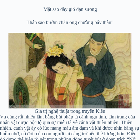
Mặt sao dày gió dạn sương
Thân sao bướm chán ong chường bấy thân”
Giá trị nghệ thuật trong truyện Kiều
Và cùng rất nhiều lần, bằng bút pháp tả cảnh ngụ tình, tâm trạng của
nhân vật được bộc lộ qua sự miêu tả về cảnh vật thiên nhiên. Thiên
nhiên, cảnh vật ấy có lúc mang màu ảm đạm và khi được nhìn bằng sự
buồn nhớ, cô đơn của con người lại càng trở nên thê lương hơn. Điều
đó được thể hiện rõ nét trong những dòng tuyệt bút ở đoạn trích “Nỗi