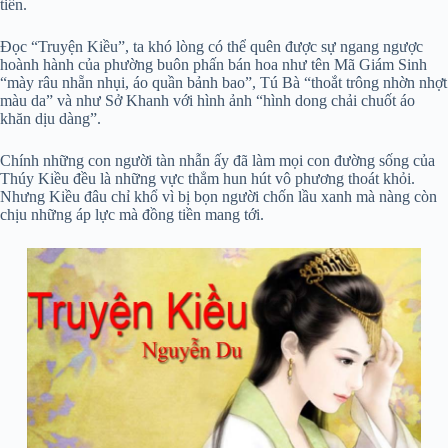
tiền.
Đọc “Truyện Kiều”, ta khó lòng có thể quên được sự ngang ngược
hoành hành của phường buôn phấn bán hoa như tên Mã Giám Sinh
“mày râu nhẵn nhụi, áo quần bảnh bao”, Tú Bà “thoắt trông nhờn nhợt
màu da” và như Sở Khanh với hình ảnh “hình dong chải chuốt áo
khăn dịu dàng”.
Chính những con người tàn nhẫn ấy đã làm mọi con đường sống của
Thúy Kiều đều là những vực thẳm hun hút vô phương thoát khỏi.
Nhưng Kiều đâu chỉ khổ vì bị bọn người chốn lầu xanh mà nàng còn
chịu những áp lực mà đồng tiền mang tới.