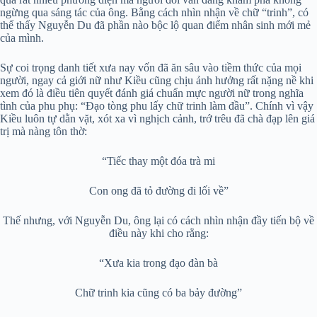
ngừng qua sáng tác của ông. Bằng cách nhìn nhận về chữ “trinh”, có
thể thấy Nguyễn Du đã phần nào bộc lộ quan điểm nhân sinh mới mẻ
của mình.
Sự coi trọng danh tiết xưa nay vốn đã ăn sâu vào tiềm thức của mọi
người, ngay cả giới nữ như Kiều cũng chịu ảnh hưởng rất nặng nề khi
xem đó là điều tiên quyết đánh giá chuẩn mực người nữ trong nghĩa
tình của phu phụ: “Đạo tòng phu lấy chữ trinh làm đầu”. Chính vì vậy
Kiều luôn tự dằn vặt, xót xa vì nghịch cảnh, trớ trêu đã chà đạp lên giá
trị mà nàng tôn thờ:
“Tiếc thay một đóa trà mi
Con ong đã tỏ đường đi lối về”
Thế nhưng, với Nguyễn Du, ông lại có cách nhìn nhận đầy tiến bộ về
điều này khi cho rằng:
“Xưa kia trong đạo đàn bà
Chữ trinh kia cũng có ba bảy đường”