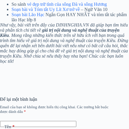
So sánh
vẻ đẹp trữ tình của sông Đà và sông Hương
Soạn bài và Tóm tắt Uy Lít Xơ trở về
– Ngữ Văn 10
Soạn bài Lão Hạc
Ngắn Gọn HAY NHẤT và tóm tắt tác phẩm
lão Hạc lớp 8
Như vậy, bài viết trên đây của DINHNGHIA.VN đã giúp bạn tìm hiểu
và phân tích chi tiết về
giá trị nội dung và nghệ thuật của truyện
Kiều
. Mong rằng những kiến thức trên sẽ hữu ích với bạn trong quá
trình tìm hiểu về giá trị nội dung và nghệ thuật của truyện Kiều. Đừng
quên để lại nhận xét bên dưới bài viết nếu như có bất cứ câu hỏi, thắc
mắc hay đóng góp gì cho chủ đề về giá trị nội dung và nghệ thuật của
truyện Kiều. Nhớ chia sẻ nếu thấy hay nha bạn! Chúc các bạn luôn
học tốt!
Để lại một bình luận
Email của bạn sẽ không được hiển thị công khai.
Các trường bắt buộc
được đánh dấu
*
Tên
*