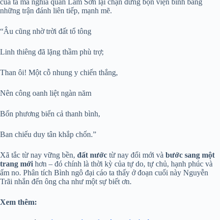
của ta mà nghĩa quân Lam Sơn lại chặn đứng bọn viện binh bằng
những trận đánh liên tiếp, mạnh mẽ.
“Âu cũng nhờ trời đất tổ tông
Linh thiêng đã lặng thầm phù trợ;
Than ôi! Một cỗ nhung y chiến thắng,
Nên công oanh liệt ngàn năm
Bốn phương biển cả thanh bình,
Ban chiếu duy tân khắp chốn.”
Xã tắc từ nay vững bền,
đất nước
từ nay đổi mới và
bước sang một
trang mới
hơn – đó chính là thời kỳ của tự do, tự chủ, hạnh phúc và
ấm no. Phân tích Bình ngô đại cáo ta thấy ở đoạn cuối này Nguyễn
Trãi nhắn đến ông cha như một sự biết ơn.
Xem thêm: