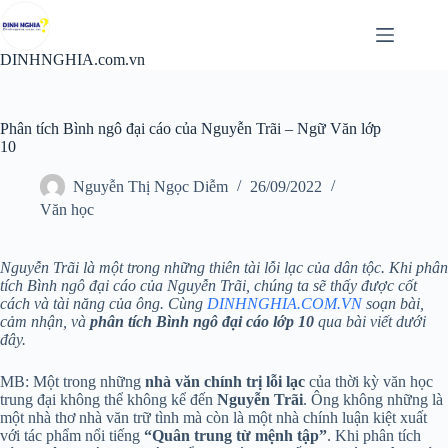
Chuyển
đến
phần
DINHNGHIA.com.vn
nội
dung
Phân tích Bình ngô đại cáo của Nguyễn Trãi – Ngữ Văn lớp
10
Nguyễn Thị Ngọc Diễm
26/09/2022
Văn học
Nguyễn Trãi là một trong những thiên tài lỗi lạc của dân tộc. Khi phân
tích Bình ngô đại cáo của Nguyễn Trãi, chúng ta sẽ thấy được cốt
cách và tài năng của ông. Cùng
DINHNGHIA.COM.VN
soạn bài,
cảm nhận, và
phân tích Bình ngô đại cáo lớp 10
qua bài viết dưới
đây.
MB: Một trong những
nhà văn chính trị lỗi lạc
của thời kỳ văn học
trung đại không thể không kể đến
Nguyễn Trãi
. Ông không những là
một nhà thơ nhà văn trữ tình mà còn là một nhà chính luận kiệt xuất
với tác phẩm nổi tiếng
“Quân trung từ mệnh tập”
. Khi phân tích