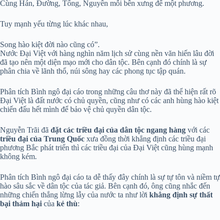
Cùng Hán, Đường, Tống, Nguyên mỗi bên xưng đế một phương.
Tuy mạnh yếu từng lúc khác nhau,
Song hào kiệt đời nào cũng có”.
Nước Đại Việt với hàng nghìn năm lịch sử cùng nền văn hiến lâu đời
đã tạo nên một diện mạo mới cho dân tộc. Bên cạnh đó chính là sự
phân chia về lãnh thổ, núi sông hay các phong tục tập quán.
Phân tích Bình ngô đại cáo trong những câu thơ này đã thể hiện rất rõ
Đại Việt là đất nước có chủ quyền, cũng như có các anh hùng hào kiệt
chiến đấu hết mình để bảo vệ chủ quyền dân tộc.
Nguyễn Trãi đã
đặt các triều đại của dân tộc
ngang hàng
với các
triều đại của Trung Quốc
xưa đồng thời khẳng định các triều đại
phương Bắc phát triển thì các triều đại của Đại Việt cũng hùng mạnh
không kém.
Phân tích Bình ngô đại cáo ta dễ thấy đây chính là sự tự tôn và niềm tự
hào sâu sắc về dân tộc của tác giả. Bên cạnh đó, ông cũng nhắc đến
những chiến thắng lừng lẫy của nước ta như lời
khẳng định sự thất
bại thảm hại
của
kẻ thù
: