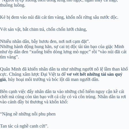
thuồng luồng.
Kẻ bị đem vào núi đãi cát tìm vàng, khốn nỗi rừng sâu nước độc.
Vét sản vật, bắt chim trả, chốn chốn lưới chăng,
Nhiễu nhân dân, bẫy hươu đen, nơi nơi cạm đặt”.
Những hành động hung hãn, sự cai trị độc tài tàn bạo của giặc Minh
như ép dân đen “xuống biển dòng lưng mò ngọc” rồi “vào núi đãi cát
tìm vàng”.
Quân Minh đã khiến nhân dân ta như những người nô lệ lầm than khổ
cực. Chúng xâm lược Đại Việt ta để
vơ vét hết những tài sản quý
giá
, hủy hoại môi trường và bóc lột dã man người dân.
Bên cạnh việc đẩy nhân dân ta vào những chổ hiểm nguy cận kề cái
chết mà cúng còn tàn bạo với cả cây cỏ và côn trùng. Nhân dân ta rơi
vào cảnh đầy bi thương và khốn khổ:
“Nặng nề những nỗi phu phen
Tan tác cả nghề canh cửi”.