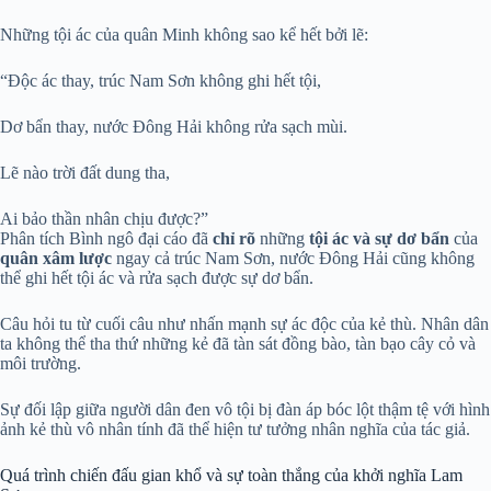
Những tội ác của quân Minh không sao kể hết bởi lẽ:
“Độc ác thay, trúc Nam Sơn không ghi hết tội,
Dơ bẩn thay, nước Đông Hải không rửa sạch mùi.
Lẽ nào trời đất dung tha,
Ai bảo thần nhân chịu được?”
Phân tích Bình ngô đại cáo đã
chỉ rõ
những
tội ác và sự dơ bẩn
của
quân xâm lược
ngay cả trúc Nam Sơn, nước Đông Hải cũng không
thể ghi hết tội ác và rửa sạch được sự dơ bẩn.
Câu hỏi tu từ cuối câu như nhấn mạnh sự ác độc của kẻ thù. Nhân dân
ta không thể tha thứ những kẻ đã tàn sát đồng bào, tàn bạo cây cỏ và
môi trường.
Sự đối lập giữa người dân đen vô tội bị đàn áp bóc lột thậm tệ với hình
ảnh kẻ thù vô nhân tính đã thể hiện tư tưởng nhân nghĩa của tác giả.
Quá trình chiến đấu gian khổ và sự toàn thắng của khởi nghĩa Lam