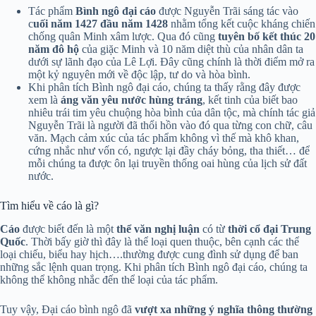
Tác phẩm
Bình ngô đại cáo
được Nguyễn Trãi sáng tác vào
c
uối năm 1427 đầu năm 1428
nhằm tổng kết cuộc kháng chiến
chống quân Minh xâm lược. Qua đó cũng
tuyên bố kết thúc 20
năm đô hộ
của giặc Minh và 10 năm diệt thù của nhân dân ta
dưới sự lãnh đạo của Lê Lợi. Đây cũng chính là thời điểm mở ra
một kỷ nguyên mới về độc lập, tư do và hòa bình.
Khi phân tích Bình ngô đại cáo, chúng ta thấy rằng đây được
xem là
áng văn yêu nước hùng tráng
, kết tinh của biết bao
nhiêu trái tim yêu chuộng hòa bình của dân tộc, mà chính tác giả
Nguyễn Trãi là người đã thổi hồn vào đó qua từng con chữ, câu
văn. Mạch cảm xúc của tác phẩm không vì thế mà khô khan,
cứng nhắc như vốn có, ngược lại đầy cháy bỏng, tha thiết… để
mỗi chúng ta được ôn lại truyền thống oai hùng của lịch sử đất
nước.
Tìm hiểu về cáo là gì?
Cáo
được biết đến là một
thể văn nghị luận
có từ
thời cổ đại Trung
Quốc
. Thời bấy giờ thì đây là thể loại quen thuộc, bên cạnh các thể
loại chiếu, biểu hay hịch….thường được cung đình sử dụng để ban
những sắc lệnh quan trọng. Khi phân tích Bình ngô đại cáo, chúng ta
không thể không nhắc đến thể loại của tác phẩm.
Tuy vậy, Đại cáo bình ngô đã
vượt xa những ý nghĩa thông thường