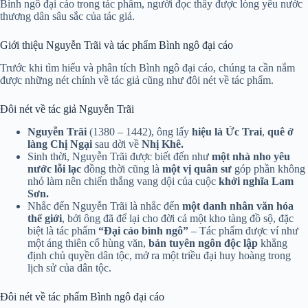
Bình ngô đại cáo trong tác phẩm, người đọc thấy được lòng yêu nước
thương dân sâu sắc của tác giả.
Giới thiệu Nguyễn Trãi và tác phẩm Bình ngô đại cáo
Trước khi tìm hiểu và phân tích Bình ngô đại cáo, chúng ta cần nắm
được những nét chính về tác giả cũng như đôi nét về tác phẩm.
Đôi nét về tác giả Nguyễn Trãi
Nguyễn Trãi
(1380 – 1442), ông lấy
hiệu là Ức Trai
,
quê ở
làng Chị Ngại
sau dời về
Nhị Khê.
Sinh thời, Nguyễn Trãi được biết đến như
một nhà nho yêu
nước lỗi lạc
đồng thời cũng là
một vị quân sư
góp phần không
nhỏ làm nên chiến thắng vang dội của cuộc
khởi nghĩa Lam
Sơn.
Nhắc đến Nguyễn Trãi là nhắc đến
một danh nhân văn hóa
thế giới
, bởi ông đã để lại cho đời cả một kho tàng đồ sộ, đặc
biệt là tác phẩm
“Đại cáo bình ngô”
– Tác phẩm được ví như
một áng thiên cổ hùng văn,
bản tuyên ngôn độc lập
khẳng
định chủ quyền dân tộc, mở ra một triều đại huy hoàng trong
lịch sử của dân tộc.
Đôi nét về tác phẩm Bình ngô đại cáo