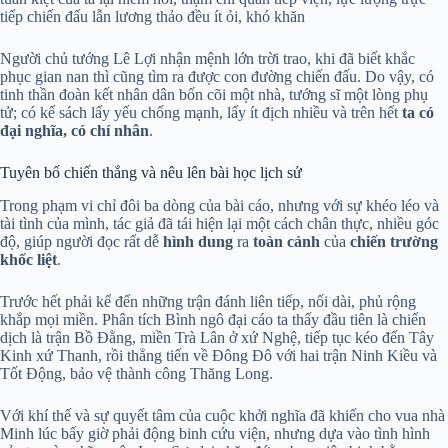
tiếp chiến đấu lẫn lương thảo đều ít ỏi, khó khăn
Người chủ tướng Lê Lợi nhận mệnh lớn trời trao, khi đã biết khắc
phục gian nan thì cũng tìm ra được con đường chiến đấu. Do vậy, có
tinh thần đoàn kết nhân dân bốn cõi một nhà, tướng sĩ một lòng phụ
tử; có kế sách lấy yếu chống mạnh, lấy ít địch nhiều và trên hết
ta có
đại nghĩa, có chí nhân
.
Tuyên bố chiến thắng và nêu lên bài học lịch sử
Trong phạm vi chỉ đôi ba dòng của bài cáo, nhưng với sự khéo léo và
tài tình của mình, tác giả đã tái hiện lại một cách chân thực, nhiều góc
độ, giúp người đọc rất dễ
hình dung
ra
toàn cảnh
của
chiến trường
khốc liệt
.
Trước hết phải kể đến những trận đánh liên tiếp, nối dài, phủ rộng
khắp mọi miền. Phân tích Bình ngô đại cáo ta thấy đầu tiên là chiến
dịch là trận Bồ Đằng, miền Trà Lân ở xứ Nghệ, tiếp tục kéo đến Tây
Kinh xứ Thanh, rồi thẳng tiến về Đông Đô với hai trận Ninh Kiều và
Tốt Động, bảo vệ thành công Thăng Long.
Với khí thế và sự quyết tâm của cuộc khởi nghĩa đã khiến cho vua nhà
Minh lúc bấy giờ phải động binh cứu viện, nhưng dựa vào tình hình