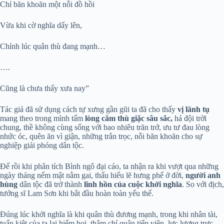
Chỉ băn khoăn một nỗi đồ hồi
Vừa khi cờ nghĩa dấy lên,
Chính lúc quân thù đang mạnh…
….
Cũng là chưa thấy xưa nay”
Tác giả đã sử dụng cách tự xưng gần gũi ta đã cho thấy
vị lãnh tụ
mang theo trong mình tấm
lòng căm thù giặc sâu sắc,
há đội trời
chung, thề không cùng sống với bao nhiêu trăn trở, ưu tư đau lòng
nhức óc, quên ăn vì giận, những trằn trọc, nỗi băn khoăn cho sự
nghiệp giải phóng dân tộc.
Để rồi khi phân tích Bình ngô đại cáo, ta nhận ra khi vượt qua những
ngày tháng nếm mật nằm gai, thấu hiểu lẽ hưng phế ở đời,
người anh
hùng
dân tộc đã trở thành
linh hồn của cuộc khởi nghĩa
. So với địch,
tướng sĩ Lam Sơn khi bắt đầu hoàn toàn yếu thế.
Đúng lúc khởi nghĩa là khi quân thù đương mạnh, trong khi nhân tài,
tuấn kiệt của ta lại hiếm hoi, thậm chí quân tiếp viện, lực lượng trực