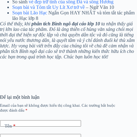
So sánh
vẻ đẹp trữ tình của sông Đà và sông Hương
Soạn bài và Tóm tắt Uy Lít Xơ trở về
– Ngữ Văn 10
Soạn bài Lão Hạc
Ngắn Gọn HAY NHẤT và tóm tắt tác phẩm
lão Hạc lớp 8
Có thể thấy, khi
phân tích Bình ngô đại cáo lớp 10
ta nhận thấy giá
trị lớn lao của tác phẩm. Đó là áng thiên cổ hùng văn sáng chói mọi
thời đại thể hiện sự độc lập và chủ quyền dân tộc và đó cũng là tiếng
nói yêu nước thương dân, là quyết tâm và ý chí đánh đuổi kẻ thù xâm
lược. Hy vọng bài viết trên đây của chúng tôi về chủ đề cảm nhận và
phân tích Bình ngô đại cáo sẽ trở thành những kiến thức hữu ích cho
các bạn trong quá trình học tập. Chúc bạn luôn học tốt!
Để lại một bình luận
Email của bạn sẽ không được hiển thị công khai.
Các trường bắt buộc
được đánh dấu
*
Tên
*