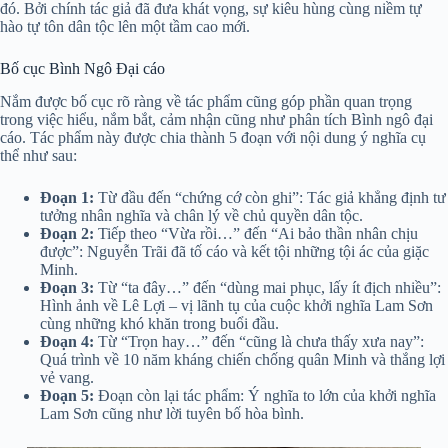
đó. Bởi chính tác giả đã đưa khát vọng, sự kiêu hùng cùng niềm tự
hào tự tôn dân tộc lên một tầm cao mới.
Bố cục Bình Ngô Đại cáo
Nắm được bố cục rõ ràng về tác phẩm cũng góp phần quan trọng
trong việc hiểu, nắm bắt, cảm nhận cũng như phân tích Bình ngô đại
cáo. Tác phẩm này được chia thành 5 đoạn với nội dung ý nghĩa cụ
thể như sau:
Đoạn 1:
Từ đầu đến “chứng cớ còn ghi”: Tác giả khẳng định tư
tưởng nhân nghĩa và chân lý về chủ quyền dân tộc.
Đoạn 2:
Tiếp theo “Vừa rồi…” đến “Ai bảo thần nhân chịu
được”: Nguyễn Trãi đã tố cáo và kết tội những tội ác của giặc
Minh.
Đoạn 3:
Từ “ta đây…” đến “dùng mai phục, lấy ít địch nhiều”:
Hình ảnh về Lê Lợi – vị lãnh tụ của cuộc khởi nghĩa Lam Sơn
cùng những khó khăn trong buổi đầu.
Đoạn 4:
Từ “Trọn hay…” đến “cũng là chưa thấy xưa nay”:
Quá trình về 10 năm kháng chiến chống quân Minh và thắng lợi
vẻ vang.
Đoạn 5:
Đoạn còn lại tác phẩm: Ý nghĩa to lớn của khởi nghĩa
Lam Sơn cũng như lời tuyên bố hòa bình.