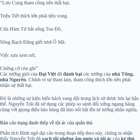
“Lưu Cung tham công nên thất bại,
Triệu Tiết thích lớn phải tiêu vong.
Cửa Hàm Tử bắt sống Toa Đô,
Sông Bạch Đằng giết tươi Ô Mã.
Việc xưa xem xét,
Chứng cớ còn ghi”
Các tướng giỏi của
Đại Việt
đã
đánh bại
các tướng của
nhà Tống,
nhà Nguyên
. Chính vì sự tham lam, tham công thích lớn nên phải
nhận sự thất bại.
Đó là những sự kiện hiển hách vang dội trong lịch sử được lưu lại hậu
thế. Nguyễn Trãi đã sử dụng các phép so sánh đối xứng ngang hàng
cùng với giọng điệu hào hùng đã làm nổi bật lên tư tưởng nhân nghĩa.
Bản cáo trạng đanh thép về tội ác của quân thù
Phân tích Bình ngô đại cáo trong đoạn tiếp theo này, chúng ta nhận
thấy Nguyễn Trãi đã
vạch tội những âm mưu và tội ác
của
kẻ thù