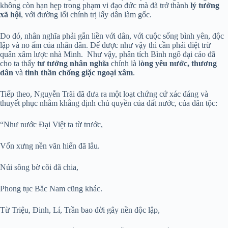
không còn hạn hẹp trong phạm vi đạo đức mà đã trở thành
lý tưởng
xã hội
, với đường lối chính trị lấy dân làm gốc.
Do đó, nhân nghĩa phải gắn liền với dân, với cuộc sống bình yên, độc
lập và no ấm của nhân dân. Để được như vậy thì cần phải diệt trừ
quân xâm lược nhà Minh. Như vậy, phân tích Bình ngô đại cáo đã
cho ta thấy
tư tưởng nhân nghĩa
chính là l
òng yêu nước, thương
dân
và
tinh thần chống giặc ngoại xâm
.
Tiếp theo, Nguyễn Trãi đã đưa ra một loạt chứng cứ xác đáng và
thuyết phục nhằm khẳng định chủ quyền của đất nước, của dân tộc:
“Như nước Đại Việt ta từ trước,
Vốn xưng nền văn hiến đã lâu.
Núi sông bờ cõi đã chia,
Phong tục Bắc Nam cũng khác.
Từ Triệu, Đinh, Lí, Trần bao đời gây nền độc lập,