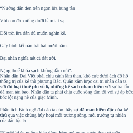
“Nướng dân đen trên ngọn lửa hung tàn
Vùi con đỏ xuống dưới hầm tai vạ.
Dối trời lừa dân đủ muôn nghìn kế,
Gây binh kết oán trải hai mươi năm.
Bại nhân nghĩa nát cả đất trời,
Nặng thuế khóa sạch không đầm núi”.
Nhân dân Đại Việt phải chịu cảnh lầm than, khổ cực dưới ách đô hộ
thống trị của kẻ thù phương Bắc. Quân xâm lược cai trị nhân dân ta
với
đủ loại thuế phí vô lí, những kế sách nham hiểm
với sự tra tấn
dã man tàn bạo. Nhân dân ta phải chịu cuộc sống tăm tối với sự áp bức
bóc lột nặng nề của giặc Minh.
Phân tích Bình ngô đại cáo ta còn thấy
sự dã man hiểm độc của kẻ
thù
qua việc chúng hủy hoại môi trường sống, môi trường tự nhiên
của dân tộc ta
“Người bị ép xuống biển dòng lưng mò ngọc, ngán thay cá mập,