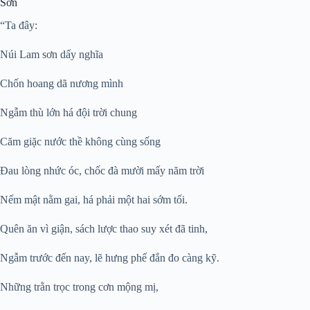
Sơn
“Ta đây:
Núi Lam sơn dấy nghĩa
Chốn hoang dã nương mình
Ngẫm thù lớn há đội trời chung
Căm giặc nước thề không cùng sống
Đau lòng nhức óc, chốc đà mười mấy năm trời
Nếm mật nằm gai, há phải một hai sớm tối.
Quên ăn vì giận, sách lược thao suy xét đã tinh,
Ngẫm trước đến nay, lẽ hưng phế đắn đo càng kỹ.
Những trằn trọc trong cơn mộng mị,