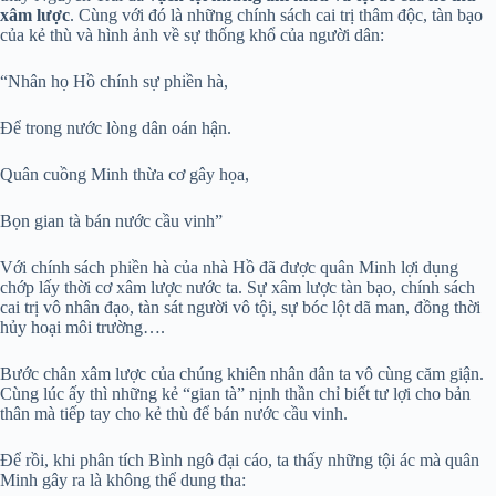
xâm lược
. Cùng với đó là những chính sách cai trị thâm độc, tàn bạo
của kẻ thù và hình ảnh về sự thống khổ của người dân:
“Nhân họ Hồ chính sự phiền hà,
Để trong nước lòng dân oán hận.
Quân cuồng Minh thừa cơ gây họa,
Bọn gian tà bán nước cầu vinh”
Với chính sách phiền hà của nhà Hồ đã được quân Minh lợi dụng
chớp lấy thời cơ xâm lược nước ta. Sự xâm lược tàn bạo, chính sách
cai trị vô nhân đạo, tàn sát người vô tội, sự bóc lột dã man, đồng thời
hủy hoại môi trường….
Bước chân xâm lược của chúng khiên nhân dân ta vô cùng căm giận.
Cùng lúc ấy thì những kẻ “gian tà” nịnh thần chỉ biết tư lợi cho bản
thân mà tiếp tay cho kẻ thù để bán nước cầu vinh.
Để rồi, khi phân tích Bình ngô đại cáo, ta thấy những tội ác mà quân
Minh gây ra là không thể dung tha: