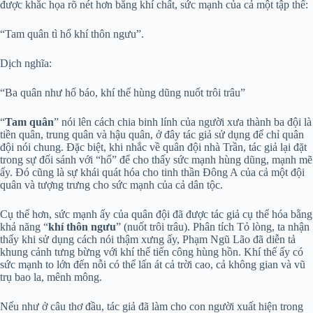
được khắc họa rõ nét hơn bằng khí chất, sức mạnh của cả một tập thể:
“Tam quân tì hổ khí thôn ngưu”.
Dịch nghĩa:
“Ba quân như hổ báo, khí thế hùng dũng nuốt trôi trâu”
“
Tam quân
” nói lên cách chia binh lính của người xưa thành ba đội là
tiền quân, trung quân và hậu quân, ở đây tác giả sử dụng để chỉ quân
đội nói chung. Đặc biệt, khi nhắc về quân đội nhà Trần, tác giả lại đặt
trong sự đối sánh với “hổ” để cho thấy sức mạnh hùng dũng, mạnh mẽ
ấy. Đó cũng là sự khái quát hóa cho tinh thần Đông A của cả một đội
quân và tượng trưng cho sức mạnh của cả dân tộc.
Cụ thể hơn, sức mạnh ấy của quân đội đã được tác giả cụ thể hóa bằng
khả năng “
khí thôn ngưu
” (nuốt trôi trâu). Phân tích Tỏ lòng, ta nhận
thấy khi sử dụng cách nói thậm xưng ấy, Phạm Ngũ Lão đã diễn tả
khung cảnh tưng bừng với khí thế tiến công hùng hồn. Khí thế ấy có
sức mạnh to lớn đến nỗi có thể lấn át cả trời cao, cả không gian và vũ
trụ bao la, mênh mông.
Nếu như ở câu thơ đầu, tác giả đã làm cho con người xuất hiện trong