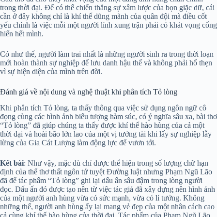
trong thời đại. Để có thể chiến thắng sự xâm lược của bọn giặc dữ, cái
cần ở đây không chỉ là khí thế dũng mãnh của quân đội mà điều cốt
yếu chính là việc mỗi một người lính xung trận phải có khát vọng cống
hiến hết mình.
Có như thế, người làm trai nhất là những người sinh ra trong thời loạn
mới hoàn thành sự nghiệp để lưu danh hậu thế và không phải hổ thẹn
vì sự hiện diện của mình trên đời.
Đánh giá về nội dung và nghệ thuật khi phân tích Tỏ lòng
Khi phân tích Tỏ lòng, ta thấy thông qua việc sử dụng ngôn ngữ cô
đọng cùng các hình ảnh biểu tượng hàm súc, có ý nghĩa sâu xa, bài thơ
“Tỏ lòng” đã giúp chúng ta thấy được khí thế hào hùng của cả một
thời đại và hoài bão lớn lao của một vị tướng tài khi lấy sự nghiệp lẫy
lừng của Gia Cát Lượng làm động lực để vươn tới.
Kết bài
: Như vậy, mặc dù chỉ được thể hiện trong số lượng chữ hạn
định của thể thơ thất ngôn tứ tuyệt Đường luật nhưng Phạm Ngũ Lão
đã để tác phẩm “Tỏ lòng” ghi lại dấu ấn sâu đậm trong lòng người
đọc. Dấu ấn đó được tạo nên từ việc tác giả đã xây dựng nên hình ảnh
của một người anh hùng vừa có sức mạnh, vừa có lí tưởng. Không
những thế, người anh hùng ấy lại mang vẻ đẹp của một nhân cách cao
cả cùng khí thế hào hùng của thời đại. Tác phẩm của Phạm Ngũ Lão