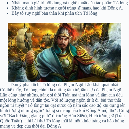
Nhấn mạnh giá trị nội dung và nghệ thuật của tác phẩm Tỏ lòng.
Khẳng định hình tượng người tráng sĩ mang hào khí Đông A.
Bày tỏ suy nghĩ bản thân khi phân tích Tỏ lòng.
Dàn ý phân tích Tỏ lòng của Phạm Ngũ Lão khái quát nhất
Có thể thấy, Tỏ lòng chính là những tâm tư, tâm sự của Phạm Ngũ
Lão cũng như những tráng sĩ thời Trần mà tấm lòng và tâm can đều
một lòng hướng về dân tộc. Với số lượng ngôn từ ít ỏi, bài thơ thất
ngôn tứ tuyệt “Tỏ lòng” lại đạt được độ hàm súc cao độ khi dựng lên
hình tượng những người tráng sĩ mang hào khí Đông A một thời. Cùng
với “Bạch Đằng giang phú” (Trương Hán Siêu), Hịch tướng sĩ (Trần
Quốc Tuấn)…thì bài thơ Tỏ lòng mãi là một khúc tráng ca hào hùng
mang vẻ đẹp của thời đại Đông A..