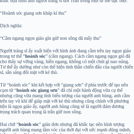
khắc họa hình ảnh người tráng sĩ đời Trần trong một tư thế đặc biệt:
“Hoành sóc giang sơn kháp kỉ thu”
Dịch nghĩa:
“Cầm ngang ngọn giáo gìn giữ non sông đã mấy thu”
Người tráng sĩ ấy xuất hiện với hình ảnh đang cầm trên tay ngọn giáo
trong tư thế “
hoành sóc
” (cầm ngang). Cách cầm ngang ngọn gió đã
cho thấy sự vững vàng, hiên ngang, không có một chút gì nao núng.
Tư thế ấy dường như còn thể hiện tinh thần chiến đấu của người chiến
sĩ, sẵn sàng đối mặt với kẻ thù.
Từ “hoành sóc” khi kết hợp với “giang sơn” ở phía trước để tạo nên
cụm từ “
hoành sóc giang sơn
” đã chỉ một hành động vừa cụ thể
nhưng cũng vừa mang tính biểu tượng của người anh hùng, anh cầm
trên tay vũ khí để giáp mặt với kẻ thù nhưng cũng chính với phương
tiện là ngọn giáo ấy, người anh hùng cũng sẽ là người đảm đương
trọng trách quan trọng là trấn giữ non sông.
Hai chữ “
hoành sóc
” giản đơn nhưng đã khắc tạc nên hình tượng
người anh hùng mang tầm vóc của thời đại với sức mạnh dũng mãnh,