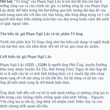
Mở bài
: “Tỏ lòng” của Phạm Ngũ Lão là bài thơ đã làm nổi bật lí
tưởng sống cao cả của chính tác giả. Lí tưởng sống ấy của Phạm Ngũ
Lão được thể hiện trong bài thơ thông qua bức tượng đài đẹp đẽ của
một trang nam nhi với tầm vóc hào hùng, tấm lòng đáng trọng và ý chí
quyết tâm thực hiện những hoài bão cao đẹp trong hoàn cảnh đất nước
có giặc ngoại xâm.
Tìm hiểu tác giả Phạm Ngũ Lão và tác phẩm Tỏ lòng
Trước khi phân tích Tỏ lòng cũng như tìm hiểu nội dung và nghệ thuật
của bài thơ, bạn cần nắm được đôi nét về tác giả cùng tác phẩm.
Giới thiệu tác giả Phạm Ngũ Lão
Phạm Ngũ Lão (
1255 – 1320
) là người làng Phù Ủng, huyện Đường
Hào (nay thuộc huyện Ân Thi, tỉnh Hưng Yên). Ngay từ nhỏ ông đã
tỏ ra là một cậu bé có tính tình khẳng khái, có ý muốn lập nên công
danh rạng rỡ với núi sông và khi lớn lên. Sự tài năng và nỗ lực của
ông đã biến khát vọng ấy trở thành hiện thực.
Ông được biết đến với vai trò là một danh tướng có những công lao to
lớn trong cuộc kháng chiến chống quân xâm lược Mông – Nguyên.
Với công lao to lớn ấy, ông được bổ nhiệm chức Điện Súy và con
được phong tước quan nội hầu.