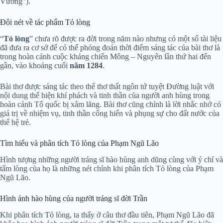
Vương”).
Đôi nét về tác phẩm Tỏ lòng
“
Tỏ lòng
” chưa rõ được ra đời trong năm nào nhưng có một số tài liệu
đã đưa ra cơ sở để có thể phỏng đoán thời điểm sáng tác của bài thơ là
trong hoàn cảnh cuộc kháng chiến Mông – Nguyên lần thứ hai đến
gần, vào khoảng cuối
năm 1284
.
Bài thơ được sáng tác theo thể thơ thất ngôn tứ tuyệt Đường luật với
nội dung thể hiện khí phách và tinh thần của người anh hùng trong
hoàn cảnh Tổ quốc bị xâm lăng. Bài thơ cũng chính là lời nhắc nhở có
giá trị về nhiệm vụ, tinh thần cống hiến và phụng sự cho đất nước của
thế hệ trẻ.
Tìm hiểu và phân tích Tỏ lòng của Phạm Ngũ Lão
Hình tượng những người tráng sĩ hào hùng anh dũng cùng với ý chí và
tấm lòng của họ là những nét chính khi phân tích Tỏ lòng của Phạm
Ngũ Lão.
Hình ảnh hào hùng của người tráng sĩ đời Trần
Khi phân tích Tỏ lòng, ta thấy ở câu thơ đầu tiên, Phạm Ngũ Lão đã