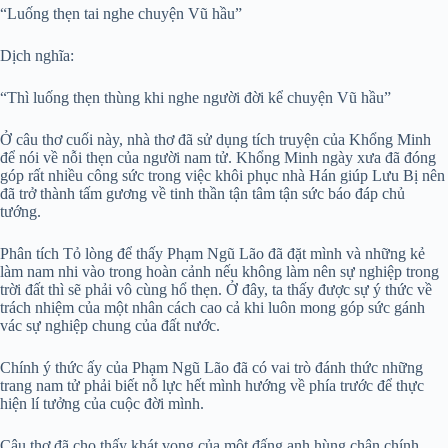
“Luống thẹn tai nghe chuyện Vũ hầu”
Dịch nghĩa:
“Thì luống thẹn thùng khi nghe người đời kể chuyện Vũ hầu”
Ở câu thơ cuối này, nhà thơ đã sử dụng tích truyện của Khổng Minh
để nói về nỗi thẹn của người nam tử. Khổng Minh ngày xưa đã đóng
góp rất nhiều công sức trong việc khôi phục nhà Hán giúp Lưu Bị nên
đã trở thành tấm gương về tinh thần tận tâm tận sức báo đáp chủ
tướng.
Phân tích Tỏ lòng để thấy Phạm Ngũ Lão đã đặt mình và những kẻ
làm nam nhi vào trong hoàn cảnh nếu không làm nên sự nghiệp trong
trời đất thì sẽ phải vô cùng hổ thẹn. Ở đây, ta thấy được sự ý thức về
trách nhiệm của một nhân cách cao cả khi luôn mong góp sức gánh
vác sự nghiệp chung của đất nước.
Chính ý thức ấy của Phạm Ngũ Lão đã có vai trò đánh thức những
trang nam tử phải biết nỗ lực hết mình hướng về phía trước để thực
hiện lí tưởng của cuộc đời mình.
Câu thơ đã cho thấy khát vọng của một đấng anh hùng chân chính