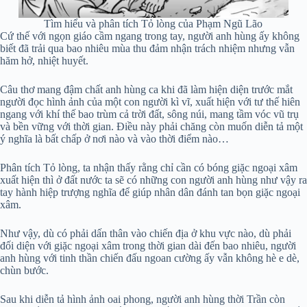
Tìm hiểu và phân tích Tỏ lòng của Phạm Ngũ Lão
Cứ thế với ngọn giáo cầm ngang trong tay, người anh hùng ấy không
biết đã trải qua bao nhiêu mùa thu đảm nhận trách nhiệm nhưng vẫn
hăm hở, nhiệt huyết.
Câu thơ mang đậm chất anh hùng ca khi đã làm hiện diện trước mắt
người đọc hình ảnh của một con người kì vĩ, xuất hiện với tư thế hiên
ngang với khí thế bao trùm cả trời đất, sông núi, mang tầm vóc vũ trụ
và bền vững với thời gian. Điều này phải chăng còn muốn diễn tả một
ý nghĩa là bất chấp ở nơi nào và vào thời điểm nào…
Phân tích Tỏ lòng, ta nhận thấy rằng chỉ cần có bóng giặc ngoại xâm
xuất hiện thì ở đất nước ta sẽ có những con người anh hùng như vậy ra
tay hành hiệp trượng nghĩa để giúp nhân dân đánh tan bọn giặc ngoại
xâm.
Như vậy, dù có phải dấn thân vào chiến địa ở khu vực nào, dù phải
đối diện với giặc ngoại xâm trong thời gian dài đến bao nhiêu, người
anh hùng với tinh thần chiến đấu ngoan cường ấy vẫn không hè e dè,
chùn bước.
Sau khi diễn tả hình ảnh oai phong, người anh hùng thời Trần còn