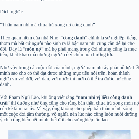
Dịch nghĩa:
“Thân nam nhi mà chưa trả xong nợ công danh”
Theo quan niệm của nhà Nho, “
công danh
” chính là sự nghiệp, tiếng
thơm mà bất cứ người nào sinh ra là bậc nam nhi cũng cần để lại cho
đời. Đây là “
món nợ
” mà họ phải mang trong đời nhưng cũng là mục
tiêu, khát khao mà những người có ý chí muốn hướng tới.
Như vậy trong cả cuộc đời của mình, người nam nhi ấy phải nỗ lực hết
mình sao cho có thể đạt được những mục tiêu nói trên, hoàn thành
nghĩa vụ với đời, với dân, với nước thì mới có thể trả được nợ công
danh.
Với Phạm Ngũ Lão, khi ông viết rằng “
nam nhi vị liễu công danh
trái
” thì dường như ông cũng cho rằng bản thân chưa trả xong món nợ
của kẻ làm trai ấy. Vì vậy, ông không cho phép bản thân mình sống
một cuộc đời tầm thường, vô nghĩa nên lúc nào cũng luôn nuôi dưỡng
ý chí cống hiến hết mình, hết đời cho sự nghiệp lớn lao.