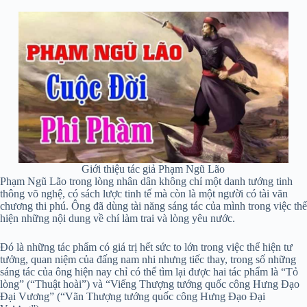
Giới thiệu tác giả Phạm Ngũ Lão
Phạm Ngũ Lão trong lòng nhân dân không chỉ một danh tướng tinh
thông võ nghệ, có sách lược tinh tế mà còn là một người có tài văn
chương thi phú. Ông đã dùng tài năng sáng tác của mình trong việc thể
hiện những nội dung về chí làm trai và lòng yêu nước.
Đó là những tác phẩm có giá trị hết sức to lớn trong việc thể hiện tư
tưởng, quan niệm của đấng nam nhi nhưng tiếc thay, trong số những
sáng tác của ông hiện nay chỉ có thể tìm lại được hai tác phẩm là “Tỏ
lòng” (“Thuật hoài”) và “Viếng Thượng tướng quốc công Hưng Đạo
Đại Vương” (“Vãn Thượng tướng quốc công Hưng Đạo Đại