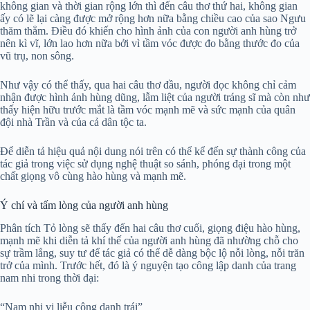
không gian và thời gian rộng lớn thì đến câu thơ thứ hai, không gian
ấy có lẽ lại càng được mở rộng hơn nữa bằng chiều cao của sao Ngưu
thăm thẳm. Điều đó khiến cho hình ảnh của con người anh hùng trở
nên kì vĩ, lớn lao hơn nữa bởi vì tầm vóc được đo bằng thước đo của
vũ trụ, non sông.
Như vậy có thể thấy, qua hai câu thơ đầu, người đọc không chỉ cảm
nhận được hình ảnh hùng dũng, lẫm liệt của người tráng sĩ mà còn như
thấy hiện hữu trước mắt là tầm vóc mạnh mẽ và sức mạnh của quân
đội nhà Trần và của cả dân tộc ta.
Để diễn tả hiệu quả nội dung nói trên có thể kể đến sự thành công của
tác giả trong việc sử dụng nghệ thuật so sánh, phóng đại trong một
chất giọng vô cùng hào hùng và mạnh mẽ.
Ý chí và tấm lòng của người anh hùng
Phân tích Tỏ lòng sẽ thấy đến hai câu thơ cuối, giọng điệu hào hùng,
mạnh mẽ khi diễn tả khí thế của người anh hùng đã nhường chỗ cho
sự trầm lắng, suy tư để tác giả có thể dễ dàng bộc lộ nỗi lòng, nỗi trăn
trở của mình. Trước hết, đó là ý nguyện tạo công lập danh của trang
nam nhi trong thời đại:
“Nam nhi vị liễu công danh trái”