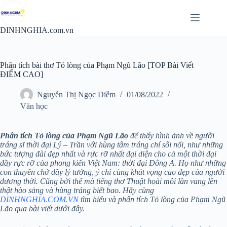
Chuyển
đến
phần
DINHNGHIA.com.vn
nội
dung
Phân tích bài thơ Tỏ lòng của Phạm Ngũ Lão [TOP Bài Viết
ĐIỂM CAO]
Nguyễn Thị Ngọc Diễm
01/08/2022
Văn học
Phân tích Tỏ lòng của Phạm Ngũ Lão
để thấy hình ảnh về người
tráng sĩ thời đại Lý – Trần với hùng tâm tráng chí sôi nổi, như những
bức tượng đài đẹp nhất và rực rỡ nhất đại diện cho cả một thời đại
đầy rực rỡ của phong kiến Việt Nam: thời đại Đông A. Họ như những
con thuyền chở đầy lý tưởng, ý chí cùng khát vọng cao đẹp của người
đương thời. Cũng bởi thế mà tiếng thơ Thuật hoài mỗi lần vang lên
thật hào sảng và hùng tráng biết bao. Hãy cùng
DINHNGHIA.COM.VN
tìm hiểu và phân tích Tỏ lòng của Phạm Ngũ
Lão qua bài viết dưới đây.