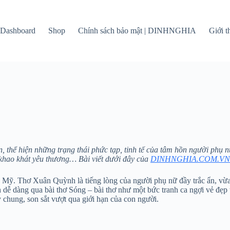
Dashboard
Shop
Chính sách bảo mật | DINHNGHIA
Giới 
thể hiện những trạng thái phức tạp, tinh tế của tâm hồn người phụ nữ 
 khao khát yêu thương… Bài viết dưới đây của
DINHNGHIA.COM.VN
Mỹ. Thơ Xuân Quỳnh là tiếng lòng của người phụ nữ đầy trắc ẩn, vừa 
 dễ dàng qua bài thơ Sóng – bài thơ như một bức tranh ca ngợi vẻ đẹp 
y chung, son sắt vượt qua giới hạn của con người.