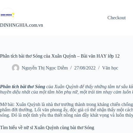
Chuyển
đến
phần
Checkout
nội
dung
DINHNGHIA.com.vn
Phân tích bài thơ Sóng của Xuân Quỳnh – Bài văn HAY lớp 12
Nguyễn Thị Ngọc Diễm
27/08/2022
Văn học
Phân tích bài thơ Sóng
của Xuân Quỳnh để thấy những tâm tư sâu kín, 
huyền diệu nhất của một tâm hồn phụ nữ, một trái tim nhạy cảm luôn
Mở bài: Xuân Quỳnh là nhà thơ trưởng thành trong kháng chiến chống 
phẩm đời thường. Lối văn phong ấy, độc giả có thể nhận thấy một cách
sóng. Đó là một tình yêu tha thiết nồng nàn đầy khát vọng và luôn thủ
Tìm hiểu về nữ sĩ Xuân Quỳnh cùng bài thơ Sóng