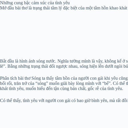
Những cung bậc cảm xúc của tình yêu
Mở đầu bài thơ là trạng thái tâm lý đặc biệt của một tâm hồn khao khát
Bắt đầu là hình ảnh sóng nước. Nghĩa tường mình là vậy, không kể ở sôn
lẽ”. Bằng những trạng thái đối ngược nhau, sóng hiện lên dưới ngòi bút
Phân tích bài thơ Sóng ta thấy tâm hồn của người con gái khi yêu cũn
bối rối, trăn trở của “sóng” muốn giãi bày lòng mình với “bể”. Có th
khát tình yêu, muốn hiểu đến tận cùng bản chất, gốc rễ của tình yêu.
Có thể thấy, tình yêu với người con gái có bao giờ bình yên, mà rất đ