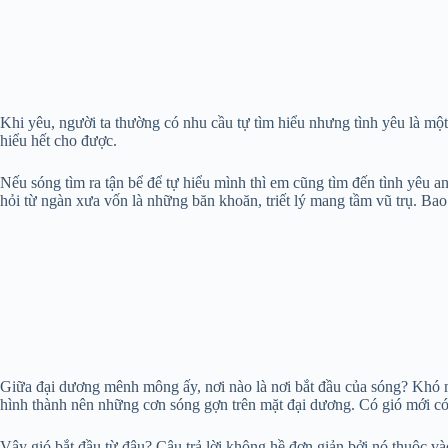
Khi yêu, người ta thường có nhu cầu tự tìm hiểu nhưng tình yêu là một
hiểu hết cho được.
Nếu sóng tìm ra tận bể để tự hiểu mình thì em cũng tìm đến tình yêu a
hỏi từ ngàn xưa vốn là những băn khoăn, triết lý mang tầm vũ trụ. Ba
Giữa đại dương mênh mông ấy, nơi nào là nơi bắt đầu của sóng? Khó mà 
hình thành nên những cơn sóng gợn trên mặt đại dương. Có gió mới có
Vậy gió bắt đầu từ đâu? Câu trả lời không hề đơn giản bởi nó thuộc và