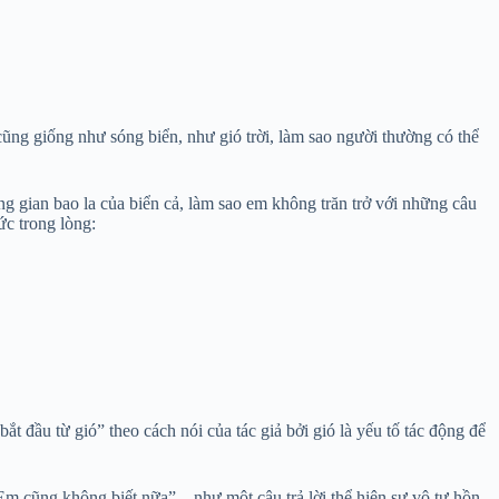
cũng giống như sóng biển, như gió trời, làm sao người thường có thể
g gian bao la của biển cả, làm sao em không trăn trở với những câu
ức trong lòng:
t đầu từ gió” theo cách nói của tác giả bởi gió là yếu tố tác động để
“Em cũng không biết nữa” – như một câu trả lời thể hiện sự vô tư hồn