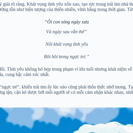
iải rõ ràng. Khát vọng tình yêu xôn xao, rạo rực trong trái tim nhà thơ
ường tồn như hiện tượng của thiên nhiên, vĩnh hằng trong thời gian. T
“Ôi con sóng ngày xưa
Và ngày sau vẫn thế”
Nỗi khát vọng tình yêu
Bồi hồi trong ngực trẻ.”
. Tình yêu không bó hẹp trong phạm vi lứa tuổi nhưng khái niệm về tìn
ĩa, cung bậc cảm xúc nhất.
g “ngực trẻ”, khiến trái tim ấy lúc nào cũng phải thổn thức nhớ mong. 
h tường tận, cặn kẽ được bởi mỗi người sẽ có mỗi cảm nhận khác nhau, n