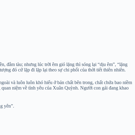
n, đắm tàu; nhưng lúc trời êm gió lặng thì sóng lại “dịu êm”, “lặng
ng đó cứ lặp đi lặp lại theo sự chi phối của thời tiết thiên nhiên.
ngoài và luôn luôn khó hiểu ở bản chất bên trong, chất chứa bao niềm
rong quan niệm về tình yêu của Xuân Quỳnh. Người con gái đang khao
ng yên”.