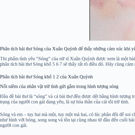
Phân tích bài thơ Sóng của Xuân Quỳnh để thấy những cảm xúc khi y
Thi phẩm tình yêu “Sóng” của nữ sĩ Xuân Quỳnh được xem là một bài th
phân tích bài thơ Sóng khổ 5 6 7 sẽ thấy rất rõ điều đó. Hãy cùng cả
Phân tích bài thơ Sóng khổ 1 2 của Xuân Quỳnh
Nỗi niềm của nhân vật trữ tình gửi gắm trong hình tượng sóng
Đầu đề bài thơ là “sóng” và cả bài thơ đều được dệt bằng hình tượng t
trạng của người con gái đang yêu, là sự hóa thân của cái tôi trữ tình.
Sóng và em – tuy hai mà một, tuy một mà hai, có lúc phân đôi để soi 
như hình với bóng, song song và tồn tại cùng nhau từ đầu đến cuối bài
người con gái.