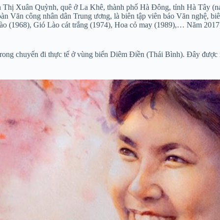
 Thị Xuân Quỳnh, quê ở La Khê, thành phố Hà Đông, tỉnh Hà Tây (nay
àn Văn công nhân dân Trung ương, là biên tập viên báo Văn nghệ, bi
hào (1968), Gió Lào cát trắng (1974), Hoa cỏ may (1989),… Năm 201
rong chuyến đi thực tế ở vùng biển Diêm Điền (Thái Bình). Đây được xe