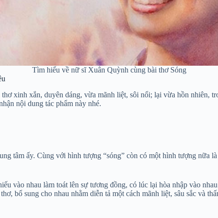
Tìm hiểu về nữ sĩ Xuân Quỳnh cùng bài thơ Sóng
êu
ơ xinh xắn, duyên dáng, vừa mãnh liệt, sôi nổi; lại vừa hồn nhiên, tr
m nhận nội dung tác phẩm này nhé.
rung tâm ấy. Cùng với hình tượng “sóng” còn có một hình tượng nữa là e
chiếu vào nhau làm toát lên sự tương đồng, có lúc lại hòa nhập vào nh
 thơ, bổ sung cho nhau nhằm diễn tả một cách mãnh liệt, sâu sắc và thấ