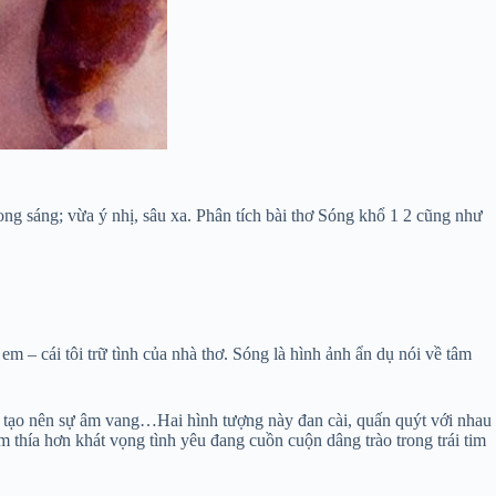
ong sáng; vừa ý nhị, sâu xa. Phân tích bài thơ Sóng khổ 1 2 cũng như
m – cái tôi trữ tình của nhà thơ. Sóng là hình ảnh ẩn dụ nói về tâm
au tạo nên sự âm vang…Hai hình tượng này đan cài, quấn quýt với nhau
m thía hơn khát vọng tình yêu đang cuồn cuộn dâng trào trong trái tim