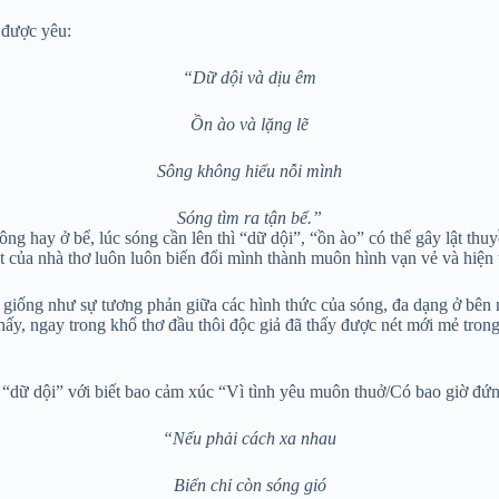
 được yêu:
“Dữ dội và dịu êm
Ồn ào và lặng lẽ
Sông không hiểu nỗi mình
Sóng tìm ra tận bể.”
g hay ở bể, lúc sóng cần lên thì “dữ dội”, “ồn ào” có thể gây lật thuyề
 của nhà thơ luôn luôn biến đổi mình thành muôn hình vạn vẻ và hiện tượ
g giống như sự tương phản giữa các hình thức của sóng, đa dạng ở bên 
ể thấy, ngay trong khổ thơ đầu thôi độc giả đã thấy được nét mới mẻ t
ỗi “dữ dội” với biết bao cảm xúc “Vì tình yêu muôn thuở/Có bao giờ đứ
“Nếu phải cách xa nhau
Biển chỉ còn sóng gió