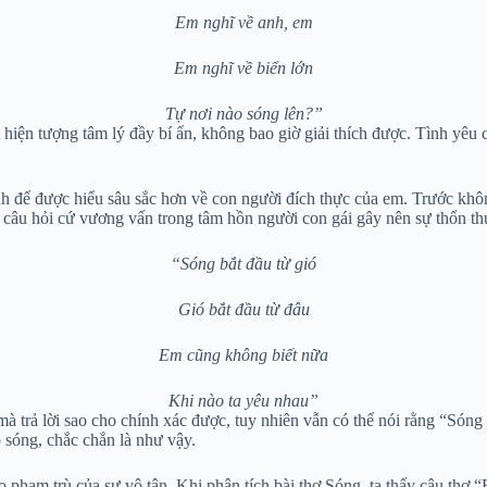
Em nghĩ về anh, em
Em nghĩ về biển lớn
Tự nơi nào sóng lên?”
 hiện tượng tâm lý đầy bí ẩn, không bao giờ giải thích được. Tình yêu 
nh để được hiểu sâu sắc hơn về con người đích thực của em. Trước khôn
o câu hỏi cứ vương vấn trong tâm hồn người con gái gây nên sự thổn th
“Sóng bắt đầu từ gió
Gió bắt đầu từ đâu
Em cũng không biết nữa
Khi nào ta yêu nhau”
trả lời sao cho chính xác được, tuy nhiên vẫn có thể nói rằng “Sóng bắ
 sóng, chắc chắn là như vậy.
o phạm trù của sự vô tận. Khi phân tích bài thơ Sóng, ta thấy câu thơ 