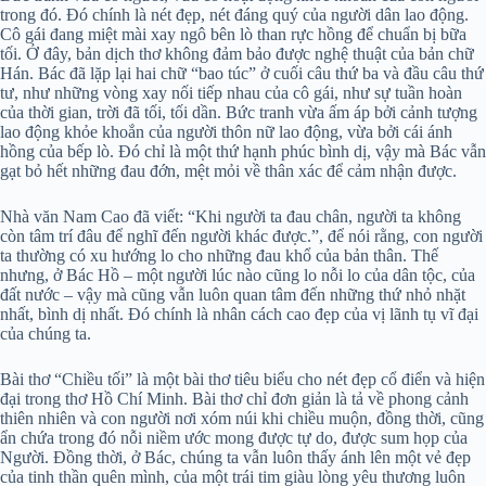
trong đó. Đó chính là nét đẹp, nét đáng quý của người dân lao động.
Cô gái đang miệt mài xay ngô bên lò than rực hồng để chuẩn bị bữa
tối. Ở đây, bản dịch thơ không đảm bảo được nghệ thuật của bản chữ
Hán. Bác đã lặp lại hai chữ “bao túc” ở cuối câu thứ ba và đầu câu thứ
tư, như những vòng xay nối tiếp nhau của cô gái, như sự tuần hoàn
của thời gian, trời đã tối, tối dần. Bức tranh vừa ấm áp bởi cảnh tượng
lao động khỏe khoắn của người thôn nữ lao động, vừa bởi cái ánh
hồng của bếp lò. Đó chỉ là một thứ hạnh phúc bình dị, vậy mà Bác vẫn
gạt bỏ hết những đau đớn, mệt mỏi về thân xác để cảm nhận được.
Nhà văn Nam Cao đã viết: “Khi người ta đau chân, người ta không
còn tâm trí đâu để nghĩ đến người khác được.”, để nói rằng, con người
ta thường có xu hướng lo cho những đau khổ của bản thân. Thế
nhưng, ở Bác Hồ – một người lúc nào cũng lo nỗi lo của dân tộc, của
đất nước – vậy mà cũng vẫn luôn quan tâm đến những thứ nhỏ nhặt
nhất, bình dị nhất. Đó chính là nhân cách cao đẹp của vị lãnh tụ vĩ đại
của chúng ta.
Bài thơ “Chiều tối” là một bài thơ tiêu biểu cho nét đẹp cổ điển và hiện
đại trong thơ Hồ Chí Minh. Bài thơ chỉ đơn giản là tả về phong cảnh
thiên nhiên và con người nơi xóm núi khi chiều muộn, đồng thời, cũng
ẩn chứa trong đó nỗi niềm ước mong được tự do, được sum họp của
Người. Đồng thời, ở Bác, chúng ta vẫn luôn thấy ánh lên một vẻ đẹp
của tinh thần quên mình, của một trái tim giàu lòng yêu thương luôn