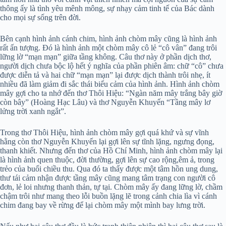
thông ấy là tình yêu mênh mông, sự nhạy cảm tinh tế của Bác dành
cho mọi sự sống trên đời.
Bên cạnh hình ảnh cánh chim, hình ảnh chòm mây cũng là hình ảnh
rất ấn tượng. Đó là hình ảnh một chòm mây cô lẻ “cô vân” đang trôi
lững lờ “mạn mạn” giữa tầng không. Câu thơ này ở phần dịch thơ,
người dịch chưa bộc lộ hết ý nghĩa của phần phiên âm: chữ “cô” chưa
được diễn tả và hai chữ “mạn mạn” lại được dịch thành trôi nhẹ, ít
nhiều đã làm giảm đi sắc thái biểu cảm của hình ảnh. Hình ảnh chòm
mây gợi cho ta nhớ đến thơ Thôi Hiệu: “Ngàn năm mây trắng bây giờ
còn bây” (Hoàng Hạc Lâu) và thơ Nguyễn Khuyến “Tầng mây lơ
lửng trời xanh ngắt”.
Trong thơ Thôi Hiệu, hình ảnh chòm mây gợi quá khứ và sự vĩnh
hằng còn thơ Nguyễn Khuyến lại gợi lên sự tĩnh lặng, ngưng đọng,
thanh khiết. Nhưng đến thơ của Hồ Chí Minh, hình ảnh chòm mây lại
là hình ảnh quen thuộc, đời thường, gợi lên sự cao rộng,êm ả, trong
trẻo của buổi chiều thu. Qua đó ta thấy được một tâm hồn ung dung,
thư tái cảm nhận được tầng mây cũng mang tâm trạng con người cô
đơn, lẻ loi nhưng thanh thản, tự tại. Chòm mây ấy đang lững lờ, chầm
chậm trôi như mang theo lỗi buồn lặng lẽ trong cảnh chia lìa vì cánh
chim đang bay về rừng để lại chòm mây một mình bay lưng trời.