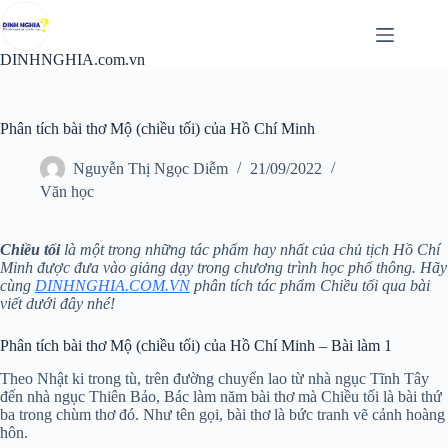
Chuyển
đến
phần
DINHNGHIA.com.vn
nội
dung
Phân tích bài thơ Mộ (chiều tối) của Hồ Chí Minh
Nguyễn Thị Ngọc Diễm
21/09/2022
Văn học
Chiều tối
là một trong những tác phẩm hay nhất của chủ tịch Hồ Chí
Minh được đưa vào giảng dạy trong chương trình học phổ thông. Hãy
cùng
DINHNGHIA.COM.VN
phân tích tác phẩm Chiều tối qua bài
viết dưới đây nhé!
Phân tích bài thơ Mộ (chiều tối) của Hồ Chí Minh – Bài làm 1
Theo Nhật ki trong tù, trên đường chuyển lao từ nhà ngục Tĩnh Tây
đến nhà ngục Thiên Bảo, Bác làm năm bài thơ mà Chiều tối là bài thứ
ba trong chùm thơ đó. Như tên gọi, bài thơ là bức tranh vẽ cảnh hoàng
hôn.