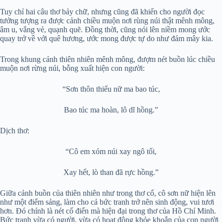
Tuy chỉ hai câu thơ bảy chữ, nhưng cũng đã khiến cho người đọc
tưởng tượng ra được cảnh chiều muộn nơi rùng núi thật mênh mông,
âm u, vắng vẻ, quạnh quẽ. Đồng thời, cũng nói lên niềm mong ước
quay trở về với quê hương, ước mong được tự do như đám mây kia.
Trong khung cảnh thiên nhiên mênh mông, đượm nét buồn lúc chiều
muộn nơi rừng núi, bỗng xuất hiện con người:
“Sơn thôn thiếu nữ ma bao túc,
Bao túc ma hoàn, lô dĩ hồng.”
Dịch thơ:
“Cô em xóm núi xay ngô tối,
Xay hết, lò than đã rực hồng.”
Giữa cảnh buồn của thiên nhiên như trong thơ cổ, cô sơn nữ hiện lên
như một điểm sáng, làm cho cả bức tranh trở nên sinh động, vui tươi
hơn. Đó chính là nét cố điển mà hiện đại trong thơ của Hồ Chí Minh.
Bức tranh vừa có người, vừa có hoạt động khỏe khoắn của con người