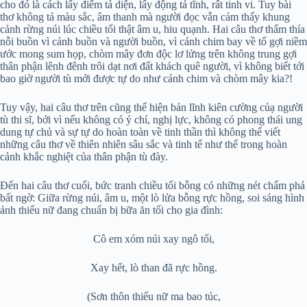
cho đó là cách lấy điểm tả diện, lấy động tả tĩnh, rất tinh vi. Tuy bài
thơ không tả màu sắc, âm thanh mà người đọc vẫn cảm thấy khung
cảnh rừng núi lúc chiều tối thật âm u, hiu quạnh. Hai câu thơ thấm thía
nỗi buồn vì cảnh buồn và người buồn, vì cánh chim bay về tổ gợi niềm
ước mong sum họp, chòm mây đơn độc lơ lửng trên không trung gợi
thân phận lênh đênh trôi dạt nơi đất khách quê người, vì không biết tới
bao giờ người tù mới được tự do như cánh chim và chòm mây kia?!
Tuy vậy, hai câu thơ trên cũng thể hiện bản lĩnh kiên cường củạ người
tù thi sĩ, bởi vì nếu không có ý chí, nghị lực, không có phong thái ung
dung tự chủ và sự tự do hoàn toàn về tinh thần thì không thể viết
những câu thơ về thiên nhiên sâu sắc và tinh tế như thế trong hoàn
cảnh khắc nghiệt của thân phận tù đày.
Đến hai câu thơ cuối, bức tranh chiều tối bỗng có những nét chấm phá
bất ngờ: Giữa rừng núi, âm u, một lò lửa bỗng rực hồng, soi sáng hình
ảnh thiếu nữ đang chuẩn bị bữa ăn tối cho gia đình:
Cô em xóm núi xay ngô tối,
Xay hết, lò than đã rực hồng.
(Sơn thôn thiếu nữ ma bao túc,