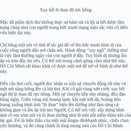
Xay hết lò than đã rực hồng
Mặc dù phần dịch thơ không thực sự bám sát và lột tả hết được tâm
trạng cũng như con người trong bức tranh mang màu sắc vừa cổ điển
vừa hiện đại này.
Chỉ bằng một nét vẽ tinh tế tác giả đã vẽ lên bức tranh bình dị của
cuộc sống người dân nơi chân núi. Hành động “xay ngô” dường như
là việc làm thường ngày của con người ở đây. Tuy bình dị nhưng ấm
áp và tràn đầy tin yêu. Có thể nói trong cảnh gông cùm như thế này,
Hồ Chí Minh rất khao khát có được một nơi để trở về bình dị như thế
này.
Đến câu thơ cuối, người đọc nhận ra một sự chuyển động rất nhẹ và
một nét sáng bừng lên cả bài thơ. Khi cô gái vùng sơn cước xay hết
ngô thì lò than đã rực hồng. Một sự chuyển tiếp nhẹ nhàng, đều đặn
hằng ngày. Giữa vùng núi hoang lạnh, khi mặt trời tắt, hoàng hôn
loang xuống hình ảnh “lò than” hiện lên dường như làm sáng cả
không gian và ấm áp trái tim Người. Có thể nói việc xây dựng hình
ảnh cô em xóm núi và lò than dường như là một nỗi niềm thầm kín của
tác giá. Đó là hiện thân của một mái ấmgia đìnhhạnh phúc, chứa chan
yêu thương, và đó cũng chính là lòng mong mỏi của Hồ Chí Minh.