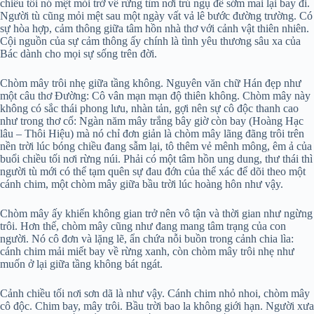
chiều tối nó mệt mỏi trở về rừng tìm nơi trú ngụ để sớm mai lại bay đi.
Người tù cũng mỏi mệt sau một ngày vất vả lê bước đường trường. Có
sự hòa hợp, cảm thông giữa tâm hồn nhà thơ với cảnh vật thiên nhiên.
Cội nguồn của sự cảm thông ấy chính là tình yêu thương sâu xa của
Bác dành cho mọi sự sống trên đời.
Chòm mây trôi nhẹ giữa tầng không. Nguyên văn chữ Hán đẹp như
một câu thơ Đường: Cô vân mạn mạn độ thiên không. Chòm mây này
không có sắc thái phong lưu, nhàn tản, gợi nên sự cô độc thanh cao
như trong thơ cổ: Ngàn năm mây trắng bây giờ còn bay (Hoàng Hạc
lâu – Thôi Hiệu) mà nó chỉ đơn giản là chòm mây lãng đãng trôi trên
nền trời lúc bóng chiều đang sẫm lại, tô thêm vẻ mênh mông, êm ả của
buổi chiều tối nơi rừng núi. Phải có một tâm hồn ung dung, thư thái thì
người tù mới có thể tạm quên sự đau đớn của thể xác để dõi theo một
cánh chim, một chòm mây giữa bầu trời lúc hoàng hôn như vậy.
Chòm mây ấy khiến không gian trở nên vô tận và thời gian như ngừng
trôi. Hơn thế, chòm mây cũng như đang mang tâm trạng của con
người. Nó cô đơn và lặng lẽ, ẩn chứa nỗi buồn trong cảnh chia lìa:
cánh chim mải miết bay về rừng xanh, còn chòm mây trôi nhẹ như
muốn ở lại giữa tầng không bát ngát.
Cảnh chiều tối nơi sơn dã là như vậy. Cánh chim nhỏ nhoi, chòm mây
cô độc. Chim bay, mây trôi. Bầu trời bao la không giới hạn. Người xưa