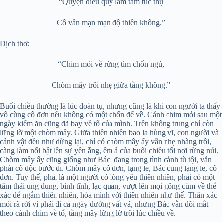
“Quyện điểu quy lâm tầm túc thụ
Cô vân mạn mạn độ thiên không.”
Dịch thơ:
“Chim mỏi về rừng tìm chốn ngủ,
Chòm mây trôi nhẹ giữa tầng không.”
Buổi chiều thường là lúc đoàn tụ, nhưng cũng là khi con người ta thấy
vô cùng cô đơn nếu không có một chốn để về. Cánh chim mỏi sau một
ngày kiếm ăn cũng đã bay về tổ của mình. Trên không trung chỉ còn
lững lờ một chòm mây. Giữa thiên nhiên bao la hùng vĩ, con người và
cảnh vật đều như dừng lại, chỉ có chòm mây ấy vẫn nhẹ nhàng trôi,
càng làm nổi bật lên sự yên ắng, êm ả của buổi chiều tối nơi rừng núi.
Chòm mây ấy cũng giống như Bác, đang trong tình cảnh tù tội, vẫn
phải cô độc bước đi. Chòm mây cô đơn, lặng lẽ, Bác cũng lặng lẽ, cô
đơn. Tuy thế, phải là một người có lòng yêu thiên nhiên, phải có một
tâm thái ung dung, bình tĩnh, lạc quan, vượt lên mọi gông cùm về thể
xác để ngắm thiên nhiên, hòa mình với thiên nhiên như thế. Thân xác
mỏi rã rời vì phải đi cả ngày đường vất vả, nhưng Bác vẫn dõi mắt
theo cánh chim về tổ, tầng mây lững lờ trôi lúc chiều về.