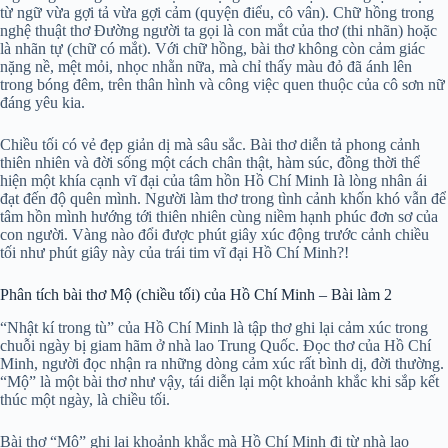
từ ngữ vừa gợi tả vừa gợi cảm (quyện điểu, cô vân). Chữ hồng trong
nghệ thuật thơ Đường người ta gọi là con mắt của thơ (thi nhãn) hoặc
là nhãn tự (chữ có mắt). Với chữ hồng, bài thơ không còn cảm giác
nặng nề, mệt mỏi, nhọc nhằn nữa, mà chỉ thấy màu đỏ đã ánh lên
trong bóng đêm, trên thân hình và công việc quen thuộc của cô sơn nữ
đáng yêu kia.
Chiều tối có vẻ đẹp giản dị mà sâu sắc. Bài thơ diễn tả phong cảnh
thiên nhiên và đời sống một cách chân thật, hàm súc, đồng thời thể
hiện một khía cạnh vĩ đại của tâm hồn Hồ Chí Minh Ià lòng nhân ái
đạt đến độ quên mình. Người làm thơ trong tình cảnh khốn khó vẫn để
tâm hồn mình hướng tới thiên nhiên cùng niềm hạnh phúc đơn sơ của
con người. Vàng nào đổi được phút giây xúc động trước cảnh chiều
tối như phút giây này của trái tim vĩ đại Hồ Chí Minh?!
Phân tích bài thơ Mộ (chiều tối) của Hồ Chí Minh – Bài làm 2
“Nhật kí trong tù” của Hồ Chí Minh là tập thơ ghi lại cảm xúc trong
chuỗi ngày bị giam hãm ở nhà lao Trung Quốc. Đọc thơ của Hồ Chí
Minh, người đọc nhận ra những dòng cảm xúc rất bình dị, đời thường.
“Mộ” là một bài thơ như vậy, tái diễn lại một khoảnh khắc khi sắp kết
thúc một ngày, là chiều tối.
Bài thơ “Mộ” ghi lại khoảnh khắc mà Hồ Chí Minh đi từ nhà lao