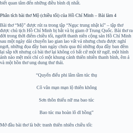
biết quan tâm đến những điều bình dị nhất.
Phân tích bài thơ Mộ (chiều tối) của Hồ Chí Minh – Bài làm 4
Bài thơ “Mộ” được rút ra trong tập “Ngục trung nhật kí” – tập thơ
được chủ tịch Hồ Chí Minh bị bắt và bị giam ở Trung Quốc. Bài thơ ra
đời trong thời điểm chiều tối, người thanh niên cộng sản Hồ Chí Minh
sau một ngày dài chuyển lao gian lao vất vả nhưng chưa được nghỉ
ngơi, những đọa đầy ban ngày chưa qua thì những đọa đầy ban đêm
lại sắp tới nhưng cả bài thơ lại không có bất cứ một từ ngữ, một hình
ảnh nào mệt mỏi chỉ có một khung cảnh thiên nhiên thanh bình, êm ả
và một hồn thơ ung dung thư thái.
“Quyển điểu phi lâm tầm túc thụ
Cô vân mạn mạn lộ thiên không
Sơn thôn thiếu nữ ma bao túc
Bao túc ma hoàn lô dĩ hồng”
Mở đầu bài thơ là bức tranh thiên nhiên chiều tối: