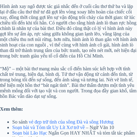
Hình ảnh xay ngô được tác giả nhắc đến ở cuối câu thơ thứ ba và lặp
lại ở đầu câu thơ thứ tư đã gợi lên vòng xoay liên hoàn của chiếc cối
xay, đồng thời cũng gợi lên sự vận động trôi chảy của thời gian: từ lúc
chiều tối đến khi tối hẳn. Có người cho rằng hình ảnh lò than rực hồng
chính là nhãn tự của bài thơ. Điều đó cũng thật có lý vì hình ảnh này
gợi lên sự ấm áp, rực sáng giữa không gian lạnh lẽo, vắng lặng của
một chiều thu nơi núi rừng. hơn nữa, hình ảnh lò than gắn với hình ảnh
sinh hoạt của con nguồi , vì thế cùng với hình ảnh cô gái, hình ảnh lò
than đã trở thành trung tâm của bức tranh, tạo nên nét mới, nét hiện đại
trong bức tranh giàu yếu tố cổ điển của Hồ Chí Minh.
“Mộ” – một bài thơ mang màu sắc cổ điển hàm súc kết hợp với tính
chất trẻ trung, hiện đại, bình dị. Tứ thơ vận động từ cảnh đến tình, từ
trong bóng tối đến sự sống, đến ánh sáng và tương lai. Nét vẽ linh tế,
thể hiện một hồn thơ “bát ngát tình”. Bài thơ thấm đượm một tình yêu
mênh mông đối với tạo vật và con người. Trong đọa đầy gian khổ, tâm
hồn Bác vẫn dào dạt sự sống.
Xem thêm:
So sánh
vẻ đẹp trữ tình của sông Đà và sông Hương
Soạn bài và Tóm tắt Uy Lít Xơ trở về
– Ngữ Văn 10
Soạn bài Lão Hạc
Ngắn Gọn HAY NHẤT và tóm tắt tác phẩm