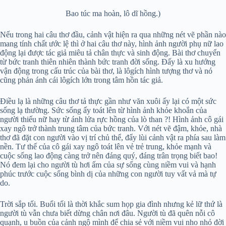
Bao túc ma hoàn, lô dĩ hồng.)
Nếu trong hai câu thơ đầu, cảnh vật hiện ra qua những nét vẽ phần nào
mang tính chất ước lệ thì ở hai câu thơ này, hình ảnh người phụ nữ lao
động lại được tác giả miêu tả chân thực và sinh động. Bài thơ chuyển
từ bức tranh thiên nhiên thành bức tranh đời sống. Đấy là xu hướng
vận động trong cấu trúc của bài thơ, là lôgích hình tượng thơ và nó
cũng phản ánh cái lôgích lớn trong tâm hồn tác giả.
Điều lạ là những câu thơ tả thực gần như văn xuôi ấy lại có một sức
sống lạ thường. Sức sống ấy toát lên từ hình ảnh khỏe khoắn của
người thiếu nữ hay từ ánh lửa rực hồng của lò than ?! Hình ảnh cô gái
xay ngô trở thành trung tâm của bức tranh. Với nét vẽ đậm, khỏe, nhà
thơ đã đặt con người vào vị trí chủ thể, đẩy lùi cảnh vật ra phía sau làm
nền. Tư thế của cô gái xay ngô toát lên vẻ trẻ trung, khỏe mạnh và
cuộc sống lao động càng trở nên đáng quý, đáng trân trọng biết bao!
Nó đem lại cho người tù hơi ấm của sự sống cùng niềm vui và hạnh
phúc trước cuộc sống bình dị của những con người tuy vất vả mà tự
do.
Trời sắp tối. Buổi tối là thời khắc sum họp gia đình nhưng kẻ lữ thứ là
người tù vẫn chưa biết dừng chân nơi đâu. Người tù đã quên nỗi cô
quạnh, u buồn của cảnh ngộ mình để chia sẻ với niềm vui nho nhỏ đời