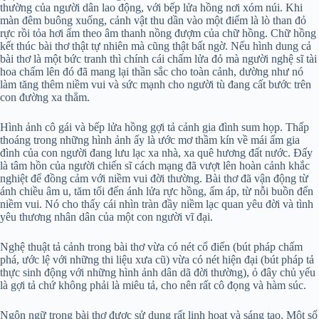
thường của người dân lao động, với bếp lửa hồng nơi xóm núi. Khi
màn đêm buông xuống, cảnh vật thu dần vào một điểm là lò than đỏ
rực rồi tỏa hơi ấm theo âm thanh nồng đượm của chữ hồng. Chữ hồng
kết thúc bài thơ thật tự nhiên mà cũng thật bất ngờ. Nếu hình dung cả
bài thơ là một bức tranh thì chính cái chấm lửa đỏ mà người nghệ sĩ tài
hoa chấm lên đó đã mang lại thần sắc cho toàn cảnh, dường như nó
làm tăng thêm niềm vui và sức mạnh cho người tù đang cất bước trên
con đường xa thẳm.
Hình ảnh cô gái và bếp lửa hồng gợi tả cảnh gia đình sum họp. Thấp
thoáng trong những hình ảnh ấy là ước mơ thầm kín về mái ấm gia
đình của con người đang lưu lạc xa nhà, xa quê hương đất nước. Đấy
là tâm hồn của người chiến sĩ cách mạng đã vượt lên hoàn cảnh khắc
nghiệt để đồng cảm với niềm vui đời thường. Bài thơ đã vận động từ
ánh chiều âm u, tăm tối đến ánh lửa rực hồng, ấm áp, từ nỗi buồn đến
niềm vui. Nó cho thấy cái nhìn tràn đầy niềm lạc quan yêu đời và tình
yêu thương nhân dân của một con người vĩ đại.
Nghệ thuật tả cảnh trong bài thơ vừa có nét cổ điển (bút pháp chấm
phá, ước lệ với những thi liệu xưa cũ) vừa có nét hiện đại (bút pháp tả
thực sinh động với những hình ảnh dân dã đời thường), ỏ đây chủ yếu
là gợi tả chứ không phải là miêu tả, cho nên rất cô đọng và hàm súc.
Ngôn ngữ trong bài thơ được sử dụng rất linh hoạt và sáng tạo. Một số