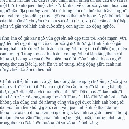
Nếu như hai câu thơ đầu là bức tranh thiên nhiên thì hai câu thơ sau là
một bức tranh quen thuộc, hết sức bình dị về cuộc sống, sinh hoạt của
người dân địa phương ven núi mà trung tâm của bức tranh ấy là người
con gái trong lao động (xay ngô) và lò than rực hồng. Ngòi bút miêu tả
của thi nhân đã chuyển từ quan sát cảnh ( cao, xa) đến cận cảnh (thấp,
gần) và gắn với hình ảnh cuộc sống con người lao động nghèo.
Hình ảnh cô gái xay ngô vừa gợi lên nét đẹp tươi trẻ, khỏe mạnh, vừa
gợi lên nét đẹp dung dị của cuộc sống đời thường. Hình ảnh cô gái
trong bài thơ khác với hình ảnh con người trong thơ cổ điển ( ngư tiều
canh mục). Trong thơ cổ, hình ảnh con người chỉ làm tăng thêm cái
hùng vĩ, hoang sơ của thiên nhiên mà thôi. Còn hình ảnh con nguồi
trong thơ của Bác lại toát lên vẻ trẻ trung, sống động giữa cảnh núi
rừng chiều tối âm u, heo hút.
Chính vì thế, hình ảnh cô gái lao động đã mang lại hơi ấm, sự sống và
niềm vui. ở câu thơ thứ ba có một điều cần lưu ý đó là trong bản dịch
thơ, người dịch đã dịch thừa một chữ “tối”. Điều này đã làm mất đi
tính hàm xúc, cô đọng trong thơ chữ Hán của Hồ Chí Minh bởi vì Bác
không cần dùng chứ tối nhưng cũng vẫn gợi được hình ảnh bóng tối
đã bao trùm lên không gian, cảnh vật qua hình ảnh lò than đã rực
hồng. tác giả đã dùng biện pháp đối lập, lấy ánh sáng để miêu tả bóng
tối tạo nên sự vận động của hình tượng nghệ thuật, chứng minh rằng
trong thơ của Bác luôn huống tới sự sống và ánh sáng.