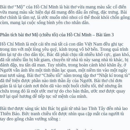
Bài thơ “Mộ” của Hồ Chí Minh là bài thơ vừa mang màu sắc cổ điển
vừa mang màu sắc hiện đại đã mang đến dấu ấn riêng, đặc trưng. Bài
thơ chính là tâm sự, là ước muốn nhỏ nhoi có thể thoát khỏi chốn gông
cùm, mang lại cuộc sống bình yên cho nhân dân.
Phân tích bài thơ Mộ (chiều tối) của Hồ Chí Minh – Bài làm 3
Hồ Chí Minh là một cái tên mà tất cả con dân Việt Nam đều ghi tạc
trong tim với một lòng yêu quý, kính trọng vô bờ bến. Trong quá trình
tìm lại tự do cho dân tộc, Bác đã phải chịu rất nhiều khổ cực, gian khó,
đã rất nhiều lần bị bắt giam, chuyển từ nhà tù này sang nhà tù khác, bị
đánh đập, tra tấn dã man. Tuy nhiên, trong hoàn cảnh khó khăn ấy, ở
Người vẫn ánh lên một tinh thần lạc quan, một niềm tin vào một ngày
mai tươi sáng. Bài thơ “Chiều tối” nằm trong tập thơ “Nhật kí trong tù”
đã thể hiện được phần nào tinh thần ấy của Người. Bài thơ chỉ đơn
giản là tả lại cảnh nơi thôn dã vào một buổi chiều tối, thế nhưng ẩn
chứa trong đó là một ước mơ tự do cho bản thân, ước mơ được quay
trở lại quê hương để tiếp tục sứ mệnh của mình.
Bài thơ được sáng tác khi Bác bị giải từ nhà lao Tĩnh Tây đến nhà lao
Thiên Bảo. Bức tranh chiều tối được nhìn qua cặp mắt của người tù
tay đeo gông chân vướng xiềng :