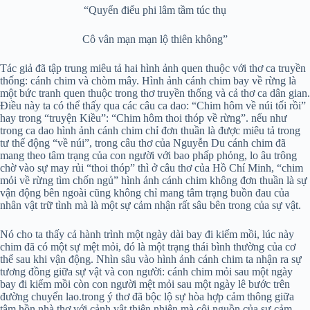
“Quyển điểu phi lâm tầm túc thụ
Cô vân mạn mạn lộ thiên không”
Tác giả đã tập trung miêu tả hai hình ảnh quen thuộc với thơ ca truyền
thống: cánh chim và chòm mây. Hình ảnh cánh chim bay về rừng là
một bức tranh quen thuộc trong thơ truyền thống và cả thơ ca dân gian.
Điều này ta có thể thấy qua các câu ca dao: “Chim hôm về núi tối rồi”
hay trong “truyện Kiều”: “Chim hôm thoi thóp về rừng”. nếu như
trong ca dao hình ảnh cánh chim chỉ đơn thuần là được miêu tả trong
tư thế động “về núi”, trong câu thơ của Nguyễn Du cánh chim đã
mang theo tâm trạng của con người với bao phấp phỏng, lo âu trông
chờ vào sự may rủi “thoi thóp” thì ở câu thơ của Hồ Chí Minh, “chim
mỏi về rừng tìm chốn ngủ” hình ảnh cánh chim không đơn thuần là sự
vận động bên ngoài cũng không chỉ mang tâm trạng buồn đau của
nhân vật trữ tình mà là một sự cảm nhận rất sâu bên trong của sự vật.
Nó cho ta thấy cả hành trình một ngày dài bay đi kiếm mồi, lúc này
chim đã có một sự mệt mỏi, đó là một trạng thái bình thường của cơ
thể sau khi vận động. Nhìn sâu vào hình ảnh cánh chim ta nhận ra sự
tương đồng giữa sự vật và con người: cánh chim mỏi sau một ngày
bay đi kiếm mồi còn con người mệt mỏi sau một ngày lê bước trên
đường chuyển lao.trong ý thơ đã bộc lộ sự hòa hợp cảm thông giữa
tâm hồn nhà thơ với cảnh vật thiên nhiên mà cội nguồn của sự cảm