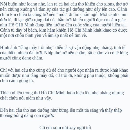
Nỗi buồn như loang nhẹ, lan ra cả hai câu thơ khiến cho giọng thơ trở
nên chùng xuống và tâm sự của tác giả dường như đẩy lên cao. Cánh
chim khi chiều tà cũng trở nên “mỏi” đi tìm chốn ngủ. Một cánh chim
đơn lẻ, đi lạc giữa rộng dài của bầu trời khiến người đọc có cảm giác
như Hồ CHí Minh đang liên tưởng đến cuộc sống của người hiện tại.
Cảnh tù đày bí bách, kìm hãm khiến Hồ Chí Minh khát khao có được
một nơi chốn bình yên và ấm áp nhất để tìm về.
Hình ảnh “tầng mây trôi nhẹ” diễn tả sự vận động nhẹ nhàng, tinh tế
của thiên nhiên đất trời. Nhịp thơ trở nên chậm, rất chậm và có lẽ lòng
người cũng đang chậm.
Chỉ với hai câu thơ cũng đủ để cho người đọc nhận ra được khát khao
muốn được như tầng mây đó, cứ trôi đi, không phụ thuộc, không phải
chịu cảnh gông tù.
Thiên nhiên trong thơ Hồ Chí Minh luôn hiện lên nhẹ nhàng nhưng
chất chứa nỗi niềm như vậy.
Đến hai câu thơ sau dường như bừng lên một tia sáng và thấy thấp
thoáng bóng dáng con người:
Cô em xóm núi xây ngôi tối