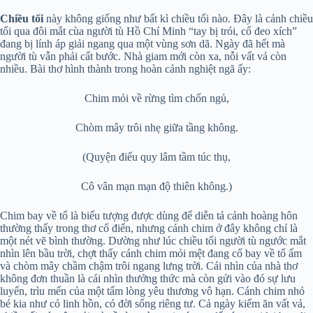
Chiều tối
này không giống như bất kì chiều tối nào. Đây là cảnh chiều
tối qua đôi mắt cùa người tù Hồ Chí Minh “tay bị trói, cổ đeo xích”
đang bị lính áp giải ngang qua một vùng sơn dã. Ngày đã hết mà
người tù vẫn phải cất bước. Nhà giam mới còn xa, nỗi vất vả còn
nhiều. Bài thơ hình thành trong hoàn cảnh nghiệt ngã ấy:
Chim mỏi về rừng tìm chốn ngủ,
Chòm mây trôi nhẹ giữa tầng không.
(Quyện điểu quy lâm tầm túc thụ,
Cô vân mạn mạn độ thiên không.)
Chim bay về tổ là biểu tượng được dùng để diễn tả cảnh hoàng hôn
thường thấy trong thơ cổ điển, nhưng cánh chim ở đây không chỉ là
một nét vẽ bình thường. Dường như lúc chiều tối người tù ngước mắt
nhìn lên bầu trời, chợt thấy cánh chim mỏi mệt đang cố bay về tổ ấm
và chòm mây chầm chậm trôi ngang lưng trời. Cái nhìn của nhà thơ
không đơn thuần là cái nhìn thưởng thức mà còn gửi vào đó sự lưu
luyến, trìu mến của một tấm lòng yêu thương vô hạn. Cánh chim nhỏ
bé kia như có linh hồn, có đời sống riêng tư. Cả ngày kiếm ăn vất vả,