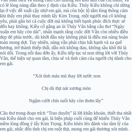
có lẽ lòng nàng dần theo ý định của Kiều. Thúy Kiều không chỉ dừng
lại ở việc đề xuất cậy nhờ em gái, mà còn bộc lộ tấm lòng thông cảm
khi thấy em phải thay mình lấy Kim Trọng, một người mà cô không
yêu, phải gắn bó cả cuộc đời mà không biết hạnh phúc đích thực sẽ
đến hay không. Kiều cố gắng an ủi Thúy Vân bằng câu thơ “Ngày
xuân em hãy còn dài”, nhấn mạnh rằng cuộc đời Vân còn nhiều điều
đẹp đẽ phía trước, dù khởi đầu này không phải là điều mà nàng hoàn
toàn mong đợi. Tuy nhiên, nàng vẫn phải chịu bất hạnh và xa quê
hương, trở thành thiếp thất, dẫu nói không đau, không sầu khổ thì là
nói dối. Trong nỗi đau đớn ấy, Kiều tiếp tục nỉ non từng lời với Thúy
Vân, thể hiện sự quan tâm, chia sẻ và tình cảm của người chị dành cho
em gái.
“Xót tình máu mủ thay lời nước non
Chị dù thịt nát xương mòn
Ngậm cười chín suối hãy còn thơm lây”
Câu thơ trong đoạn trích “Trao duyên” là lời khẩn khoản, thiết tha nhất
mà Kiều dành cho em gái, là biện pháp cuối cùng để khiến Thúy Vân
mềm lòng đồng ý lấy Kim Trọng. Kiều khéo léo đánh vào tâm lý của
em gái, nhắc đến tình chị em ruột thịt, mong em gái thương xót mình.