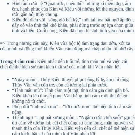
Hình ảnh ước lệ “Quạt ước, chén thề”: những kỉ niệm đẹp, ấm
êm, hạnh phúc của Kim và Kiều với những lời thề nguyền, đính
ước gắn bó, thủy chung.
Kiều đối diện với “sóng gió bất kỳ,” một tai họa bất ngờ ập đến,
đẩy cô vào tình thế khó khăn, phải đứng trước sự lựa chọn giữa
tình và hiếu. Cuối cùng, Kiều đã chọn hi sinh tình yêu của mình.
=> Trong những câu này, Kiều vừa bộc lộ tâm trạng đau đớn, xót xa
của mình và đồng thời khiến Vân cảm động mà chấp nhận lời nhờ cậy.
Trong 4 câu cuối:
Kiều nhắc đến tuổi trẻ, tình máu mủ và viện cái
chết để thể hiện sự cảm kích thật sự của mình khi Vân nhận lời.
“Ngày xuân”: Thúy Kiều thuyết phục bằng lý lẽ, ám chỉ rằng
Thúy Vân vẫn còn trẻ, còn cả tương lai phía trước.
“Tình máu mủ”: Tình cảm ruột thịt, tình cảm gia đình gắn bó.
Kiều khéo léo thuyết phục Vân bằng tình cảm ruột thịt để em
không nỡ từ chối.
Phép đối “tình máu mủ” – “lời nước non” thể hiện tình cảm sâu
nặng.
Thành ngữ “Thịt nát xương mòn”, “Ngậm cười chín suối” gợi tả
dự cảm về tương lai, cái chết cùng sự cam lòng, mãn nguyện và
thanh thản của Thúy Kiều. Kiều viện đến cái chết để thể hiện sự
cảm kích thật sự của mình khi Vân nhận lời.