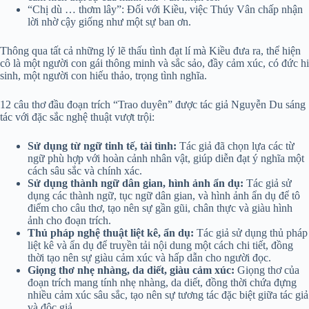
“Chị dù … thơm lây”: Đối với Kiều, việc Thúy Vân chấp nhận
lời nhờ cậy giống như một sự ban ơn.
Thông qua tất cả những lý lẽ thấu tình đạt lí mà Kiều đưa ra, thể hiện
cô là một người con gái thông minh và sắc sảo, đầy cảm xúc, có đức hi
sinh, một người con hiếu thảo, trọng tình nghĩa.
12 câu thơ đầu đoạn trích “Trao duyên” được tác giả Nguyễn Du sáng
tác với đặc sắc nghệ thuật vượt trội:
Sử dụng từ ngữ tinh tế, tài tình:
Tác giả đã chọn lựa các từ
ngữ phù hợp với hoàn cảnh nhân vật, giúp diễn đạt ý nghĩa một
cách sâu sắc và chính xác.
Sử dụng thành ngữ dân gian, hình ảnh ẩn dụ:
Tác giả sử
dụng các thành ngữ, tục ngữ dân gian, và hình ảnh ẩn dụ để tô
điểm cho câu thơ, tạo nên sự gần gũi, chân thực và giàu hình
ảnh cho đoạn trích.
Thủ pháp nghệ thuật liệt kê, ẩn dụ:
Tác giả sử dụng thủ pháp
liệt kê và ẩn dụ để truyền tải nội dung một cách chi tiết, đồng
thời tạo nên sự giàu cảm xúc và hấp dẫn cho người đọc.
Giọng thơ nhẹ nhàng, da diết, giàu cảm xúc:
Giọng thơ của
đoạn trích mang tính nhẹ nhàng, da diết, đồng thời chứa đựng
nhiều cảm xúc sâu sắc, tạo nên sự tương tác đặc biệt giữa tác giả
và độc giả.