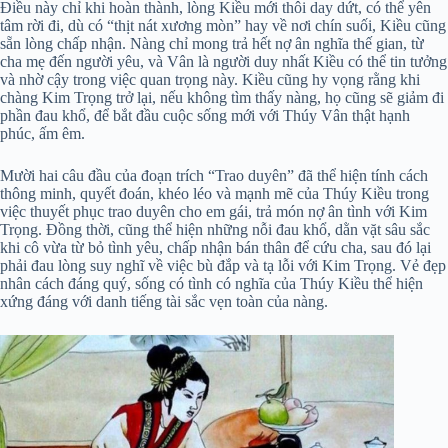
Điều này chỉ khi hoàn thành, lòng Kiều mới thôi day dứt, có thể yên
tâm rời đi, dù có “thịt nát xương mòn” hay về nơi chín suối, Kiều cũng
sẵn lòng chấp nhận. Nàng chỉ mong trả hết nợ ân nghĩa thế gian, từ
cha mẹ đến người yêu, và Vân là người duy nhất Kiều có thể tin tưởng
và nhờ cậy trong việc quan trọng này. Kiều cũng hy vọng rằng khi
chàng Kim Trọng trở lại, nếu không tìm thấy nàng, họ cũng sẽ giảm đi
phần đau khổ, để bắt đầu cuộc sống mới với Thúy Vân thật hạnh
phúc, ấm êm.
Mười hai câu đầu của đoạn trích “Trao duyên” đã thể hiện tính cách
thông minh, quyết đoán, khéo léo và mạnh mẽ của Thúy Kiều trong
việc thuyết phục trao duyên cho em gái, trả món nợ ân tình với Kim
Trọng. Đồng thời, cũng thể hiện những nỗi đau khổ, dằn vặt sâu sắc
khi cô vừa từ bỏ tình yêu, chấp nhận bán thân để cứu cha, sau đó lại
phải đau lòng suy nghĩ về việc bù đắp và tạ lỗi với Kim Trọng. Vẻ đẹp
nhân cách đáng quý, sống có tình có nghĩa của Thúy Kiều thể hiện
xứng đáng với danh tiếng tài sắc vẹn toàn của nàng.