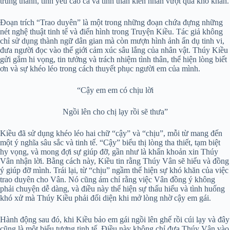
trung thành, tình yêu cao cả và tinh thần kiên nhẫn vượt qua khó khăn.
Đoạn trích “Trao duyên” là một trong những đoạn chứa đựng những
nét nghệ thuật tinh tế và điển hình trong Truyện Kiều. Tác giả không
chỉ sử dụng thành ngữ dân gian mà còn mượn hình ảnh ẩn dụ tinh vi,
đưa người đọc vào thế giới cảm xúc sâu lắng của nhân vật. Thúy Kiều
gửi gắm hi vọng, tin tưởng và trách nhiệm tình thân, thể hiện lòng biết
ơn và sự khéo léo trong cách thuyết phục người em của mình.
“Cậy em em có chịu lời
Ngồi lên cho chị lạy rồi sẽ thưa”
Kiều đã sử dụng khéo léo hai chữ “cậy” và “chịu”, mỗi từ mang đến
một ý nghĩa sâu sắc và tinh tế. “Cậy” biểu thị lòng tha thiết, tạm biệt
hy vọng, và mong đợi sự giúp đỡ, gần như là khẩn khoản xin Thúy
Vân nhận lời. Bằng cách này, Kiều tin rằng Thúy Vân sẽ hiểu và đồng
ý giúp đỡ mình. Trái lại, từ “chịu” ngầm thể hiện sự khó khăn của việc
trao duyên cho Vân. Nó cũng ám chỉ rằng việc Vân đồng ý không
phải chuyện dễ dàng, và điều này thể hiện sự thấu hiểu và tình huống
khó xử mà Thúy Kiều phải đối diện khi mở lòng nhờ cậy em gái.
Hành động sau đó, khi Kiều bảo em gái ngồi lên ghế rồi cúi lạy và đây
cũng là một biểu tượng tinh tế. Điều này không chỉ đưa Thúy Vân vào