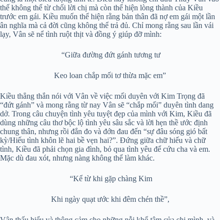
thế không thể từ chối lời chị mà còn thể hiện lòng thành của Kiều
trước em gái. Kiều muốn thể hiện rằng bản thân đã nợ em gái một lần
ân nghĩa mà cả đời cũng không thể trả đủ. Chỉ mong rằng sau lần vái
lạy, Vân sẽ nể tình ruột thịt và đồng ý giúp đỡ mình:
“Giữa đường đứt gánh tương tư
Keo loan chắp mối tơ thừa mặc em”
Kiều thẳng thắn nói với Vân về việc mối duyên với Kim Trọng đã
“đứt gánh” và mong rằng từ nay Vân sẽ “chắp mối” duyên tình dang
dở. Trong câu chuyện tình yêu tuyệt đẹp của mình với Kim, Kiều đã
dùng những câu thơ bộc lộ tình yêu sâu sắc và lời hẹn thề ước định
chung thân, nhưng rồi đắn đo và đớn đau đến “sự đâu sóng gió bất
kỳ/Hiếu tình khôn lẽ hai bề vẹn hai?”. Đứng giữa chữ hiếu và chữ
tình, Kiều đã phải chọn gia đình, bỏ qua tình yêu để cứu cha và em.
Mặc dù đau xót, nhưng nàng không thể làm khác.
“Kể từ khi gặp chàng Kim
Khi ngày quạt ước khi đêm chén thề”,
Vân thấu hiểu và thông cảm cho những nỗi khổ tâm của chị mình, và