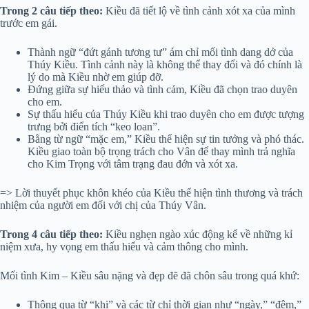
Trong 2 câu tiếp theo:
Kiều đã tiết lộ về tình cảnh xót xa của mình
trước em gái.
Thành ngữ “đứt gánh tương tư” ám chỉ mối tình dang dở của
Thúy Kiều. Tình cảnh này là không thể thay đổi và đó chính là
lý do mà Kiều nhờ em giúp đỡ.
Đứng giữa sự hiếu thảo và tình cảm, Kiều đã chọn trao duyên
cho em.
Sự thấu hiểu của Thúy Kiều khi trao duyên cho em được tượng
trưng bởi điển tích “keo loan”.
Bằng từ ngữ “mặc em,” Kiều thể hiện sự tin tưởng và phó thác.
Kiều giao toàn bộ trọng trách cho Vân để thay mình trả nghĩa
cho Kim Trọng với tâm trạng đau đớn và xót xa.
=> Lời thuyết phục khôn khéo của Kiều thể hiện tình thương và trách
nhiệm của người em đối với chị của Thúy Vân.
Trong 4 câu tiếp theo:
Kiều nghẹn ngào xúc động kể về những kỉ
niệm xưa, hy vọng em thấu hiểu và cảm thông cho mình.
Mối tình Kim – Kiều sâu nặng và đẹp đẽ đã chôn sâu trong quá khứ:
Thông qua từ “khi” và các từ chỉ thời gian như “ngày,” “đêm,”