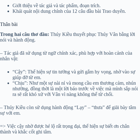
Giới thiệu về tác giả và tác phẩm, đoạn trích.
Khái quát nội dung chính của 12 câu đầu bài Trao duyên.
Thân bài
Trong hai câu thơ đầu:
Thúy Kiều thuyết phục Thúy Vân bằng lời
nói và hành động.
– Tác giả đã sử dụng từ ngữ chính xác, phù hợp với hoàn cảnh của
nhân vật:
“Cậy”: Thể hiện sự tin tưởng và gửi gắm hy vọng, nhờ vào sự
giúp đỡ từ em.
“Chịu”: Như một sự nài nỉ và mong cầu em thương cảm, nhún
nhường, đồng thời là một lời báo trước về việc mà mình sắp nói
ra sẽ rất khó xử với Vân vì nàng không thể từ chối.
– Thúy Kiều còn sử dụng hành động “Lạy” – “thưa” để giãi bày tâm
sự với em.
=> Việc cậy nhờ được hé lộ rất trọng đại, thể hiện sự biết ơn chân
thành và khắc cốt ghi tâm.