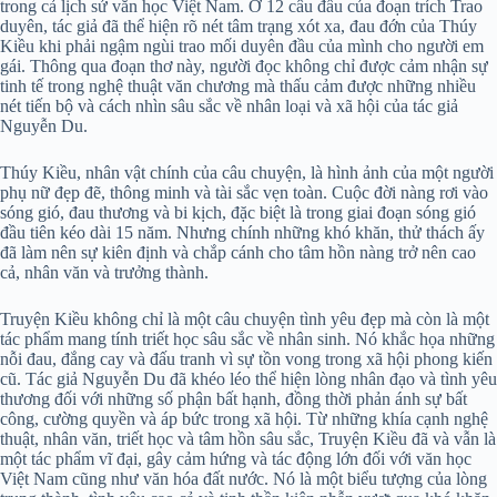
trong cả lịch sử văn học Việt Nam. Ở 12 câu đầu của đoạn trích Trao
duyên, tác giả đã thể hiện rõ nét tâm trạng xót xa, đau đớn của Thúy
Kiều khi phải ngậm ngùi trao mối duyên đầu của mình cho người em
gái. Thông qua đoạn thơ này, người đọc không chỉ được cảm nhận sự
tinh tế trong nghệ thuật văn chương mà thấu cảm được những nhiều
nét tiến bộ và cách nhìn sâu sắc về nhân loại và xã hội của tác giả
Nguyễn Du.
Thúy Kiều, nhân vật chính của câu chuyện, là hình ảnh của một người
phụ nữ đẹp đẽ, thông minh và tài sắc vẹn toàn. Cuộc đời nàng rơi vào
sóng gió, đau thương và bi kịch, đặc biệt là trong giai đoạn sóng gió
đầu tiên kéo dài 15 năm. Nhưng chính những khó khăn, thử thách ấy
đã làm nên sự kiên định và chắp cánh cho tâm hồn nàng trở nên cao
cả, nhân văn và trưởng thành.
Truyện Kiều không chỉ là một câu chuyện tình yêu đẹp mà còn là một
tác phẩm mang tính triết học sâu sắc về nhân sinh. Nó khắc họa những
nỗi đau, đắng cay và đấu tranh vì sự tồn vong trong xã hội phong kiến
cũ. Tác giả Nguyễn Du đã khéo léo thể hiện lòng nhân đạo và tình yêu
thương đối với những số phận bất hạnh, đồng thời phản ánh sự bất
công, cường quyền và áp bức trong xã hội.
Từ những khía cạnh nghệ
thuật, nhân văn, triết học và tâm hồn sâu sắc, Truyện Kiều đã và vẫn là
một tác phẩm vĩ đại, gây cảm hứng và tác động lớn đối với văn học
Việt Nam cũng như văn hóa đất nước. Nó là một biểu tượng của lòng