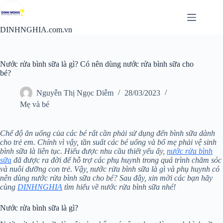
Chuyển
đến
phần
DINHNGHIA.com.vn
nội
dung
Nước rửa bình sữa là gì? Có nên dùng nước rửa bình sữa cho
bé?
Nguyễn Thị Ngọc Diễm
28/03/2023
Mẹ và bé
Chế độ ăn uống của các bé rất cần phải sử dụng đến bình sữa dành
cho trẻ em. Chính vì vậy, tần suất các bé uống và bố mẹ phải vệ sinh
bình sữa là liên tục. Hiểu được nhu cầu thiết yếu ấy,
nước rửa bình
sữa
đã được ra đời để hỗ trợ các phụ huynh trong quá trình chăm sóc
và nuôi dưỡng con trẻ. Vậy, nước rửa bình sữa là gì và phụ huynh có
nên dùng nước rửa bình sữa cho bé? Sau đây, xin mời các bạn hãy
cùng
DINHNGHIA
tìm hiểu về nước rửa bình sữa nhé!
Nước rửa bình sữa là gì?