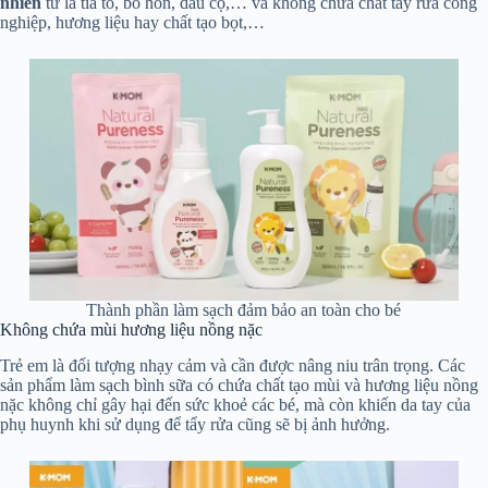
nhiên
từ lá tía tô, bồ hòn, dầu cọ,… và không chứa chất tẩy rửa công
nghiệp, hương liệu hay chất tạo bọt,…
Thành phần làm sạch đảm bảo an toàn cho bé
Không chứa mùi hương liệu nồng nặc
Trẻ em là đối tượng nhạy cảm và cần được nâng niu trân trọng. Các
sản phẩm làm sạch bình sữa có chứa chất tạo mùi và hương liệu nồng
nặc không chỉ gây hại đến sức khoẻ các bé, mà còn khiến da tay của
phụ huynh khi sử dụng để tẩy rửa cũng sẽ bị ảnh hưởng.