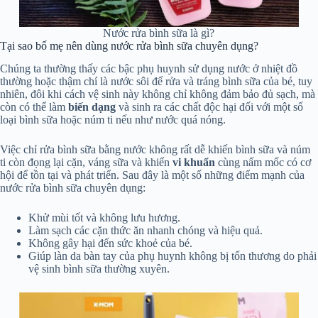
Nước rửa bình sữa là gì?
Tại sao bố mẹ nên dùng nước rửa bình sữa chuyên dụng?
Chúng ta thường thấy các bậc phụ huynh sử dụng nước ở nhiệt đồ
thường hoặc thậm chí là nước sôi để rửa và tráng bình sữa của bé, tuy
nhiên, đôi khi cách vệ sinh này không chỉ không đảm bảo đủ sạch, mà
còn có thể làm
biến dạng
và sinh ra các chất độc hại đối với một số
loại bình sữa hoặc núm ti nếu như nước quá nóng.
Việc chỉ rửa bình sữa bằng nước không rất dễ khiến bình sữa và núm
ti còn đọng lại cặn, váng sữa và khiến
vi khuẩn
cùng nấm mốc có cơ
hội để tồn tại và phát triển. Sau đây là một số những điểm mạnh của
nước rửa bình sữa chuyên dụng:
Khử mùi tốt và không lưu hương.
Làm sạch các cặn thức ăn nhanh chóng và hiệu quả.
Không gây hại đến sức khoẻ của bé.
Giúp làn da bàn tay của phụ huynh không bị tổn thương do phải
vệ sinh bình sữa thường xuyên.