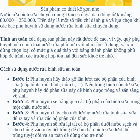
Sản phẩm có thiết kế gọn nhẹ
Nước rửa bình sữa chuyên dụng D-nee có giá dao động từ khoảng
80.000 – 250.000. Trên đây là một số tiêu chí đánh giá và lựa chọn khi
các bậc phụ huynh sử dụng nước rửa bình sữa chuyên dụng.
Tính an toàn
của dạng sản phẩm này rất được đề cao, vì vậy, quý phụ
huynh nên chọn loại nước rửa phù hợp với nhu cầu sử dụng, và xin
đừng chọn loại có mức giá quá thấp với bảng thành phần không phù
hợp để tránh các trường hợp tổn hại đến sức khoẻ trẻ nhỏ.
Cách sử dụng nước rửa bình sữa an toàn
Bước 1
: Phụ huynh hãy tháo gỡ lần lượt các bộ phận của bình
sữa (nắp bình, ruột bình, núm ti,…). Nếu trong bình còn dư sữa,
phụ huynh hãy đổ phần sữa này để bình được trống và sẵn sàng
vệ sinh.
Bước 2
: Phụ huynh sẽ tráng qua các bộ phận của bình sữa trong
một chậu nước sôi.
Bước 3
: Phụ huynh hãy cho một lượng nước rửa bình sữa vừa
đủ ra tay và rửa các bộ phận của bình.
Bước 4
: Phụ huynh sẽ rửa lại tất cả bộ phận dưới nước sạch và
cho chúng vào máy tiệt trùng để đảm bảo bình sữa được tiệt
trùng tuyệt đối và an toàn để dùng cho trẻ nhỏ.