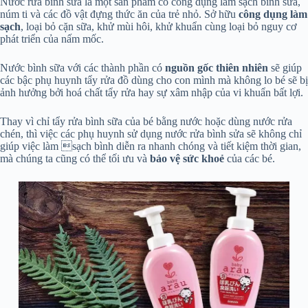
Nước rửa bình sữa là một sản phẩm có công dụng làm sạch bình sữa,
núm ti và các đồ vật đựng thức ăn của trẻ nhỏ. Sở hữu
công dụng làm
sạch
, loại bỏ cặn sữa, khử mùi hôi, khử khuẩn cùng loại bỏ nguy cơ
phát triển của nấm mốc.
Nước bình sữa với các thành phần có
nguồn gốc thiên nhiên
sẽ giúp
các bậc phụ huynh tẩy rửa đồ dùng cho con mình mà không lo bé sẽ bị
ảnh hưởng bởi hoá chất tẩy rửa hay sự xâm nhập của vi khuẩn bất lợi.
Thay vì chỉ tẩy rửa bình sữa của bé bằng nước hoặc dùng nước rửa
chén, thì việc các phụ huynh sử dụng nước rửa bình sửa sẽ không chỉ
giúp việc làm sạch bình diễn ra nhanh chóng và tiết kiệm thời gian,
mà chúng ta cũng có thể tối ưu và
bảo vệ sức khoẻ
của các bé.