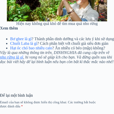
Hiện nay không quá khó để tìm mua quả nho rừng
Xem thêm
Bơ ghee là gì
? Thành phần dinh dưỡng và các lưu ý khi sử dụng
Chuối Laba là gì
? Cách phân biệt với chuối già siêu đơn giản
Hạt óc chó bao nhiêu calo
? Ăn nhiều có béo (mập) không?
Vậy là qua những thông tin trên, DINHNGHIA đã cung cấp trên về
nho rừng là gì
, hi vọng nó sẽ giúp ích cho bạn. Và đừng quên sau khi
đọc bài viết hãy để lại bình luận nếu bạn còn bất kì thắc mắc nào nhé!
Để lại một bình luận
Email của bạn sẽ không được hiển thị công khai.
Các trường bắt buộc
được đánh dấu
*