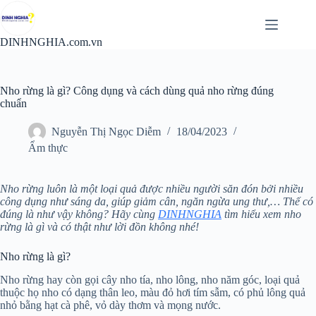
Chuyển
đến
phần
DINHNGHIA.com.vn
nội
dung
Nho rừng là gì? Công dụng và cách dùng quả nho rừng đúng
chuẩn
Nguyễn Thị Ngọc Diễm
18/04/2023
Ẩm thực
Nho rừng luôn là một loại quả được nhiều người săn đón bởi nhiều
công dụng như sáng da, giúp giảm cân, ngăn ngừa ung thư,… Thế có
đúng là như vậy không? Hãy cùng
DINHNGHIA
tìm hiểu xem nho
rừng là gì và có thật như lời đồn không nhé!
Nho rừng là gì?
Nho rừng hay còn gọi cây nho tía, nho lông, nho năm góc, loại quả
thuộc họ nho có dạng thân leo, màu đỏ hơi tím sẫm, có phủ lông quả
nhỏ bằng hạt cà phê, vỏ dày thơm và mọng nước.