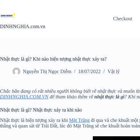
Chuyển
đến
phần
Checkout
nội
dung
DINHNGHIA.com.vn
Nhật thực là gì? Khi nào hiện tượng nhật thực xảy ra?
Nguyễn Thị Ngọc Diễm
18/07/2022
Vật lý
Chắc hẳn đang có rất nhiều người không biết về nhật thực và muốn tìm
DINHNGHIA.COM.VN
để tham khảo thêm về
nhật thực là gì
? Khi n
Nhật thực là gì? Nhật thực xảy ra khi nào
Nhật thực là hiện tượng xảy ra khi
Mặt Trăng
đi qua và che khuất một
thẳng và quan sát từ Trái Đất, lúc đó Mặt Trăng sẽ che khuất hoàn toà