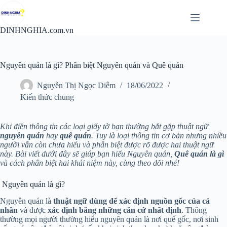
Chuyển
đến
phần
DINHNGHIA.com.vn
nội
dung
Nguyên quán là gì? Phân biệt Nguyên quán và Quê quán
Nguyễn Thị Ngọc Diễm
18/06/2022
Kiến thức chung
Khi điền thông tin các loại giấy tờ bạn thường bắt gặp thuật ngữ
nguyên quán
hay
quê quán
. Tuy là loại thông tin cơ bản nhưng nhiều
người vẫn còn chưa hiểu và phân biệt được rõ được hai thuật ngữ
này. Bài viết dưới đây sẽ giúp bạn hiểu Nguyên quán,
Quê quán là gì
và cách phân biệt hai khái niệm này, cùng theo dõi nhé!
Nguyên quán là gì?
Nguyên quán là
thuật ngữ dùng để xác định nguồn gốc của cá
nhân
và được
xác định bằng những căn cứ nhất định
. Thông
thường mọi người thường hiểu nguyên quán là nơi quế gốc, nơi sinh