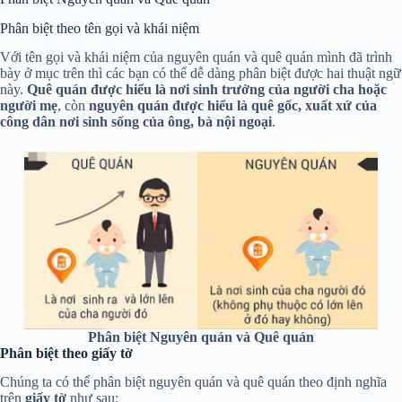
Phân biệt theo tên gọi và khái niệm
Với tên gọi và khái niệm của nguyên quán và quê quán mình đã trình
bày ở mục trên thì các bạn có thể dễ dàng phân biệt được hai thuật ngữ
này.
Quê quán được hiểu là nơi sinh trưởng của người cha hoặc
người mẹ
, còn
nguyên quán được hiểu là quê gốc, xuất xứ của
công dân nơi sinh sống của ông, bà nội ngoại
.
Phân biệt Nguyên quán và Quê quán
Phân biệt theo giấy tờ
Chúng ta có thể phân biệt nguyên quán và quê quán theo định nghĩa
trên
giấy tờ
như sau: