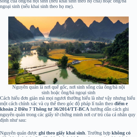
sống của ông/bà nội sinh (nếu khai sinh theo họ cha) hoặc ông/bà
ngoại sinh (nếu khai sinh theo họ mẹ).
Nguyên quán là nơi quế gốc, nơi sinh sống của ông/bà nội
sinh hoặc ông/bà ngoại sinh
Cách hiểu đơn giản mà mọi ngươi thường hiểu là như vậy nhưng hiểu
một cách chính xác và cụ thể theo góc độ pháp lí tuân theo
điểm e
khoản 2 Điều 7 Thông tư 36/2014/TT-BCA
hướng dẫn cách ghi
nguyên quán trong các giấy tờ chứng minh nơi cư trú của cá nhân quy
định như sau:
Nguyên quán được
ghi theo giấy khai sinh
. Trường hợp
không có