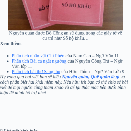
Nguyên quán được Bộ Công an sử dụng trong các giấy tờ về
cư trú như Sổ hộ khẩu…
Xem thêm
:
Phân tích nhân vật Chí Phèo
của Nam Cao – Ngữ Văn 11
Phân tích Bài ca ngất ngưởng
của Nguyễn Công Trứ – Ngữ
Văn lớp 11
Phân tích bài thơ Sang thu
của Hữu Thỉnh – Ngữ Văn Lớp 9
Hy vọng qua bài viết bạn sẽ hiểu
Nguyên quán, Quê quán là gì
và
cách phân biệt hai khái niệm này. Nếu hữu ích bạn có thể chia sẻ bài
viết để mọi người cùng tham khảo và để lại thắc mắc bên dưới bình
luận để mình hỗ trợ nhé!