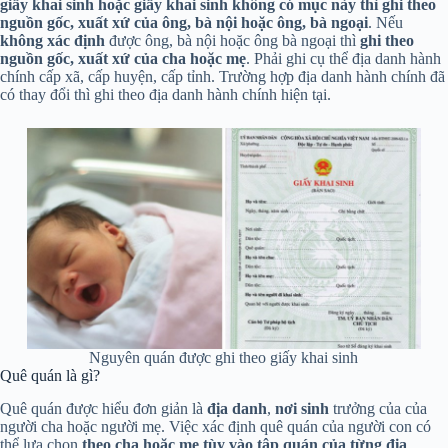
giấy khai sinh hoặc giấy khai sinh không có mục này thì ghi theo
nguồn gốc, xuất xứ của ông, bà nội hoặc ông, bà ngoại
. Nếu
không xác định
được ông, bà nội hoặc ông bà ngoại thì
ghi theo
nguồn gốc, xuất xứ của cha hoặc mẹ
. Phải ghi cụ thể địa danh hành
chính cấp xã, cấp huyện, cấp tỉnh. Trường hợp địa danh hành chính đã
có thay đổi thì ghi theo địa danh hành chính hiện tại.
Nguyên quán được ghi theo giấy khai sinh
Quê quán là gì?
Quê quán được hiểu đơn giản là
địa danh
,
nơi sinh
trưởng của của
người cha hoặc người mẹ. Việc xác định quê quán của người con có
thể lựa chọn
theo cha hoặc mẹ tùy vào tập quán của từng địa