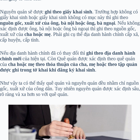
Nguyên quán sẽ được
ghi theo giấy khai sinh
. Trường hợp không có
giấy khai sinh hoặc giấy khai sinh không có mục này thì ghi theo
nguồn gốc, xuất xứ của ông, bà nội hoặc ông, bà ngoại
. Nếu không
xác định được ông, bà nội hoặc ông bà ngoại thì ghi theo nguồn gốc,
xuất xứ của
cha hoặc mẹ
. Phải ghi cụ thể địa danh hành chính cấp xã,
cấp huyện, cấp tỉnh.
Nếu địa danh hành chính đã có thay đổi thì
ghi theo địa danh hành
chính mới
của hiện tại. Còn Quê quán được xác định theo quê quán
của
cha hoặc mẹ theo thỏa thuận của cha, mẹ hoặc theo tập quán
được ghi trong tờ khai khi đăng ký khai sinh
.
Như vậy ta có thể thấy quê quán và nguyên quán đều nhằm chỉ nguồn
gốc, xuất xứ của công dân. Tuy nhiên nguyên quán được xác định sâu,
rõ ràng và xa hơn so với quê quán.