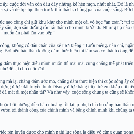
y, cuộc đời vẫn còn đâu đấy những kẻ hèn mọn, nhút nhát. Đó là nhữ
ã sợ và dễ bị chịu thua trước thử thách, chông gai của cuộc sống. Bởi 
 lúc nào cũng chỉ giữ khư khư cho mình một cái vỏ bọc “an toàn”; “trì
bày sẵn, dọn sẵn đường rồi trải thảm cho mình bước đi. Nhưng họ nào đ
 “muốn ăn phải lăn vào bếp”.
ông, không có dấu chân của kẻ lười biếng.” Lười biếng, nản chí, ngầ
ông. Bởi nếu bản thân không dám thực hiện thì làm sao có thành công đ
ông dám thực hiện điều mình muốn thì mãi mãi cũng chẳng thể phát triể
hớ để lại cho cuộc đời.
 sống mà lại chẳng dám ước mơ, chẳng dám thực hiện thì cuộc sống ấy 
y dựng được đài truyền hình Disney được hàng triệu trẻ em khắp nơi tr
ệ đã mất đi một nhân tài? Và như vậy, cuộc sống chúng ta cũng sẽ khôn
hoặc bởi những điều hào nhoáng rồi lại tự nhụt chí cho rằng bản thân
hể vươn tới thành công của chính mình và bằng chính mình khi chúng ta 
ì việc rèn luyện được cho mình nghị lực sống là điều vô cùng quan tr