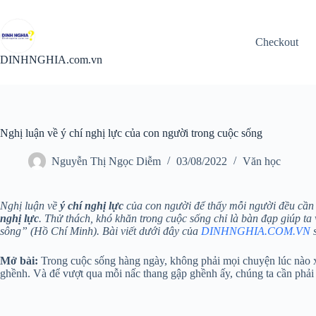
Chuyển
đến
phần
Checkout
nội
dung
DINHNGHIA.com.vn
Nghị luận về ý chí nghị lực của con người trong cuộc sống
Nguyễn Thị Ngọc Diễm
03/08/2022
Văn học
Nghị luận về
ý chí nghị lực
của con người để thấy mỗi người đều cần t
nghị lực
. Thử thách, khó khăn trong cuộc sống chỉ là bàn đạp giúp t
sông” (Hồ Chí Minh). Bài viết dưới đây của
DINHNGHIA.COM.VN
s
Mở bài:
Trong cuộc sống hàng ngày, không phải mọi chuyện lúc nào x
ghềnh. Và để vượt qua mỗi nấc thang gập ghềnh ấy, chúng ta cần phải 