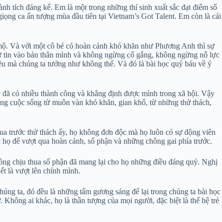
nh tích đáng kể. Em là một trong những thí sinh xuất sắc đạt điểm số
ọng ca ấn tượng mùa đầu tiên tại Vietnam’s Got Talent. Em còn là cái
 mộ. Và với một cô bé có hoàn cảnh khó khăn như Phương Anh thì sự
tự tin vào bản thân mình và không ngừng cố gắng, không ngừng nỗ lực
u mà chúng ta tưởng như không thể. Và đó là bài học quý báu về ý
 đã có nhiều thành công và khẳng định được mình trong xã hội. Vậy
 dựng cuộc sống từ muôn vàn khó khăn, gian khổ, từ những thử thách,
ua trước thử thách ấy, họ không đơn độc mà họ luôn có sự động viên
ớc họ để vượt qua hoàn cảnh, số phận và những chông gai phía trước.
ông chịu thua số phận đã mang lại cho họ những điều đáng quý. Nghị
ết là vượt lên chính mình.
húng ta, đó đều là những tấm gương sáng để lại trong chúng ta bài học
Không ai khác, họ là thần tượng của mọi người, đặc biệt là thế hệ trẻ