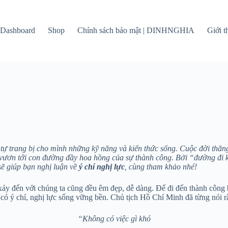
Dashboard
Shop
Chính sách bảo mật | DINHNGHIA
Giới 
ự trang bị cho mình những kỹ năng và kiến thức sống. Cuộc đời thăng
a vươn tới con đường đầy hoa hồng của sự thành công. Bởi “đường đi k
ẽ giúp bạn nghị luận về
ý chí nghị lực
, cùng tham khảo nhé!
ảy đến với chúng ta cũng đều êm đẹp, dễ dàng. Để đi đến thành công
có ý chí, nghị lực sống vững bền. Chủ tịch Hồ Chí Minh đã từng nói r
“Không có việc gì khó