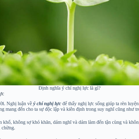
Định nghĩa ý chí nghị lực là gì?
lực
ười. Nghị luận về
ý chí nghị lực
để thấy nghị lực sống giúp ta rèn luyện
ống mang đến cho ta sự độc lập và kiên định trong suy nghĩ cũng như t
an khổ, không sợ khó khăn, dám nghĩ và dám làm đến tận cùng và không
a chừng.