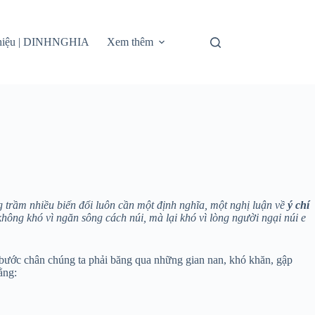
thiệu | DINHNGHIA
Xem thêm
 trầm nhiều biến đổi luôn cần một định nghĩa, một nghị luận về
ý chí
hông khó vì ngăn sông cách núi, mà lại khó vì lòng người ngại núi e
 bước chân chúng ta phải băng qua những gian nan, khó khăn, gập
ằng: