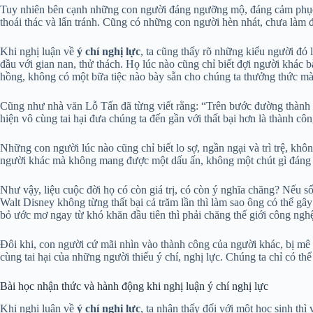
Tuy nhiên bên cạnh những con người đáng ngưỡng mộ, đáng cảm phục ấ
thoái thác và lẩn tránh. Cũng có những con người hèn nhát, chưa làm đ
Khi nghị luận về
ý chí nghị lực
, ta cũng thấy rõ những kiểu người đó
đầu với gian nan, thử thách. Họ lúc nào cũng chỉ biết đợi người khác 
hồng, không có một bữa tiệc nào bày sẵn cho chúng ta thưởng thức mà
Cũng như nhà văn Lỗ Tấn đã từng viết rằng: “Trên bước đường thành c
hiện vô cùng tai hại đưa chúng ta đến gần với thất bại hơn là thành c
Những con người lúc nào cũng chỉ biết lo sợ, ngần ngại và trì trệ, kh
người khác mà không mang được một dấu ấn, không một chút gì đáng n
Như vậy, liệu cuộc đời họ có còn giá trị, có còn ý nghĩa chăng? Nếu
Walt Disney không từng thất bại cả trăm lần thì làm sao ông có thể gâ
bỏ ước mơ ngay từ khó khăn đầu tiên thì phải chăng thế giới công ngh
Đôi khi, con người cứ mãi nhìn vào thành công của người khác, bị mê 
cùng tai hại của những người thiếu ý chí, nghị lực. Chúng ta chỉ có t
Bài học nhận thức và hành động khi nghị luận ý chí nghị lực
Khi nghị luận về
ý chí nghị lực
, ta nhận thấy đối với một học sinh th