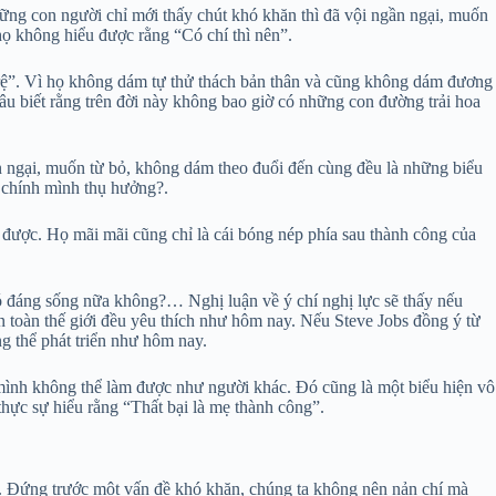
ng con người chỉ mới thấy chút khó khăn thì đã vội ngần ngại, muốn
họ không hiểu được rằng “Có chí thì nên”.
 trệ”. Vì họ không dám tự thử thách bản thân và cũng không dám đương
âu biết rằng trên đời này không bao giờ có những con đường trải hoa
n ngại, muốn từ bỏ, không dám theo đuổi đến cùng đều là những biểu
ể chính mình thụ hưởng?.
n được. Họ mãi mãi cũng chỉ là cái bóng nép phía sau thành công của
có đáng sống nữa không?… Nghị luận về ý chí nghị lực sẽ thấy nếu
ên toàn thế giới đều yêu thích như hôm nay. Nếu Steve Jobs đồng ý từ
g thể phát triển như hôm nay.
 mình không thể làm được như người khác. Đó cũng là một biểu hiện vô
thực sự hiểu rằng “Thất bại là mẹ thành công”.
ọng. Đứng trước một vấn đề khó khăn, chúng ta không nên nản chí mà