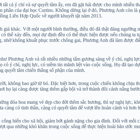
tất cả ý chí và sự quyết tâm ấy, em đã gặt hái được cho mình nhiều thà
 phần của đại học Curtins. Không dừng lại ở đó, Phương Anh còn là gi
 đồng Liên Hợp Quốc về người khuyết tật năm 2013.
nh giá khác. Với một người bình thường, điều đó đã thật đáng ngưỡng
có thể xảy đến, mọi dự định đều có thể thực hiện được nếu chúng ta 
g, nhờ không khuất phục trước chông gai, Phương Anh đã làm được điề
hư Phương Anh và rất nhiều những tấm gương sáng về ý chí, nghị lực
họ có ý chí, nghị lực, có niềm tin mãnh liệt vào cuộc sống. Họ đã tạo
ằng quyết tâm chiến thắng số phận của mình.
, không bao giờ từ bỏ. Đặc biệt hơn, trong cuộc chiến không chịu th
 nơi họ lại càng được tăng thêm gấp bội và trở thành đôi cánh nâng bư
ững đóa hoa mang vẻ đẹp cho đời thêm sắc hương, thì sự nghị lực, kh
ta càng có tinh thần, càng có quyết tâm để vượt lên hoàn cảnh và hơn h
 cống hiến cho xã hội, giảm bớt gánh nặng cho gia đình. Đối với mỗi c
vượt qua những khó khăn trong cuộc sống để thực hiện hoài bão ước mơ. 