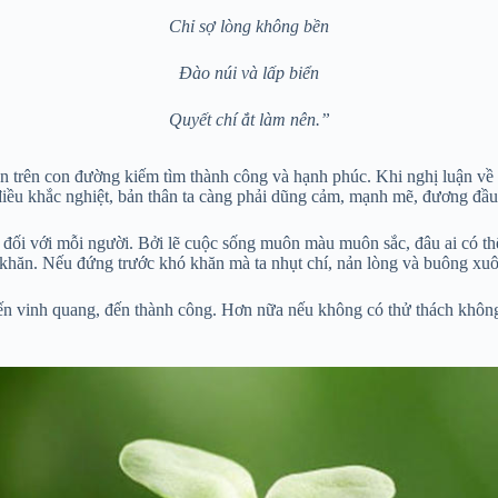
Chỉ sợ lòng không bền
Đào núi và lấp biển
Quyết chí ắt làm nên.”
ăn trên con đường kiếm tìm thành công và hạnh phúc. Khi nghị luận về
điều khắc nghiệt, bản thân ta càng phải dũng cảm, mạnh mẽ, đương đầu
ết đối với mỗi người. Bởi lẽ cuộc sống muôn màu muôn sắc, đâu ai có th
khăn. Nếu đứng trước khó khăn mà ta nhụt chí, nản lòng và buông xuôi t
 đến vinh quang, đến thành công. Hơn nữa nếu không có thử thách không