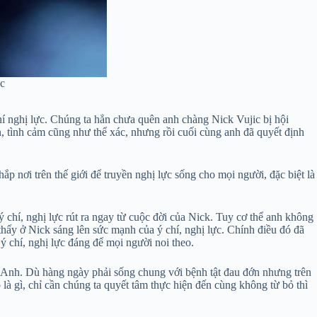
ực
hí nghị lực. Chúng ta hẳn chưa quên anh chàng Nick Vujic bị hội
ần, tình cảm cũng như thể xác, nhưng rồi cuối cùng anh đã quyết định
hắp nơi trên thế giới để truyền nghị lực sống cho mọi người, đặc biệt là
chí, nghị lực rút ra ngay từ cuộc đời của Nick. Tuy cơ thể anh không
 thấy ở Nick sáng lên sức mạnh của ý chí, nghị lực. Chính điều đó đã
 chí, nghị lực đáng để mọi người noi theo.
 Anh. Dù hàng ngày phải sống chung với bệnh tật đau đớn nhưng trên
 gì, chỉ cần chúng ta quyết tâm thực hiện đến cùng không từ bỏ thì