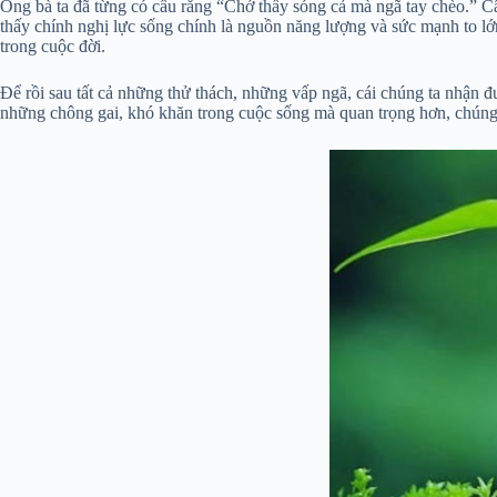
Ông bà ta đã từng có câu rằng “Chớ thấy sóng cả mà ngã tay chèo.” Câ
thấy chính nghị lực sống chính là nguồn năng lượng và sức mạnh to lớ
trong cuộc đời.
Để rồi sau tất cả những thử thách, những vấp ngã, cái chúng ta nhận đ
những chông gai, khó khăn trong cuộc sống mà quan trọng hơn, chúng 