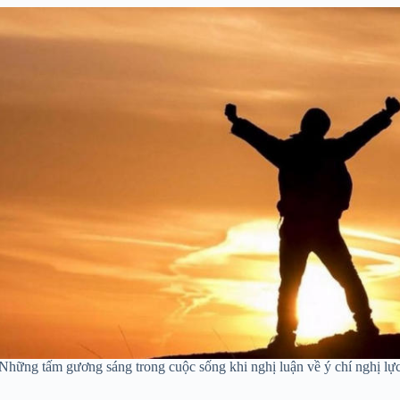
Những tấm gương sáng trong cuộc sống khi nghị luận về ý chí nghị lự