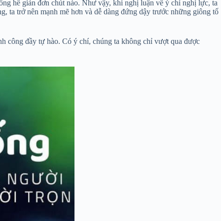
g hề giản đơn chút nào. Như vậy, khi nghị luận về ý chí nghị lực, ta
ống, ta trở nên mạnh mẽ hơn và dễ dàng đứng dậy trước những giông tố
ành công đầy tự hào. Có ý chí, chúng ta không chỉ vượt qua được