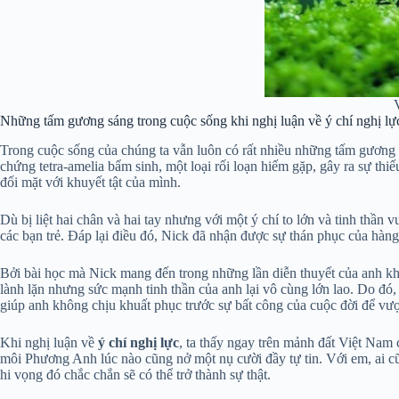
V
Những tấm gương sáng trong cuộc sống khi nghị luận về ý chí nghị lự
Trong cuộc sống của chúng ta vẫn luôn có rất nhiều những tấm gương ti
chứng tetra-amelia bẩm sinh, một loại rối loạn hiếm gặp, gây ra sự thi
đối mặt với khuyết tật của mình.
Dù bị liệt hai chân và hai tay nhưng với một ý chí to lớn và tinh thần 
các bạn trẻ. Đáp lại điều đó, Nick đã nhận được sự thán phục của hàng 
Bởi bài học mà Nick mang đến trong những lần diễn thuyết của anh khô
lành lặn nhưng sức mạnh tinh thần của anh lại vô cùng lớn lao. Do đó, 
giúp anh không chịu khuất phục trước sự bất công của cuộc đời để vượ
Khi nghị luận về
ý chí nghị lực
, ta thấy ngay trên mảnh đất Việt Na
môi Phương Anh lúc nào cũng nở một nụ cười đầy tự tin. Với em, ai c
hi vọng đó chắc chắn sẽ có thể trở thành sự thật.