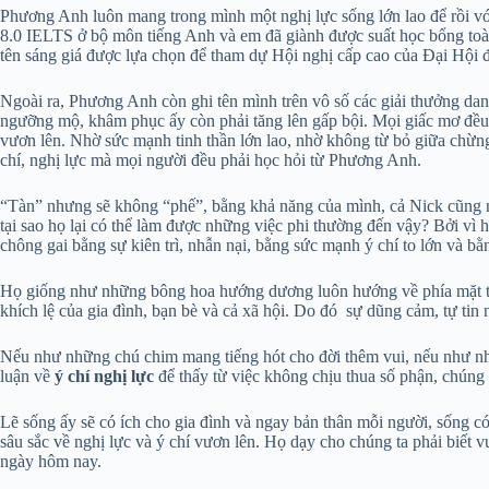
Phương Anh luôn mang trong mình một nghị lực sống lớn lao để rồi với 
8.0 IELTS ở bộ môn tiếng Anh và em đã giành được suất học bổng toàn
tên sáng giá được lựa chọn để tham dự Hội nghị cấp cao của Đại Hội
Ngoài ra, Phương Anh còn ghi tên mình trên vô số các giải thưởng da
ngưỡng mộ, khâm phục ấy còn phải tăng lên gấp bội. Mọi giấc mơ đều 
vươn lên. Nhờ sức mạnh tinh thần lớn lao, nhờ không từ bỏ giữa chừn
chí, nghị lực mà mọi người đều phải học hỏi từ Phương Anh.
“Tàn” nhưng sẽ không “phế”, bằng khả năng của mình, cả Nick cũng n
tại sao họ lại có thể làm được những việc phi thường đến vậy? Bởi vì 
chông gai bằng sự kiên trì, nhẫn nại, bằng sức mạnh ý chí to lớn và b
Họ giống như những bông hoa hướng dương luôn hướng về phía mặt trời
khích lệ của gia đình, bạn bè và cả xã hội. Do đó sự dũng cảm, tự tin
Nếu như những chú chim mang tiếng hót cho đời thêm vui, nếu như nh
luận về
ý chí nghị lực
để thấy từ việc không chịu thua số phận, chúng 
Lẽ sống ấy sẽ có ích cho gia đình và ngay bản thân mỗi người, sống có
sâu sắc về nghị lực và ý chí vươn lên. Họ dạy cho chúng ta phải biết 
ngày hôm nay.