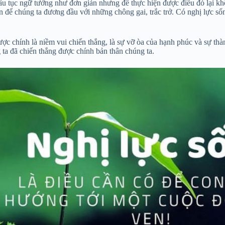
u tục ngữ tưởng như đơn giản nhưng để thực hiện được điều đó lại khôn
n để chúng ta đương đầu với những chông gai, trắc trở. Có nghị lực s
ược chính là niềm vui chiến thắng, là sự vỡ òa của hạnh phúc và sự th
ta đã chiến thắng được chính bản thân chúng ta.