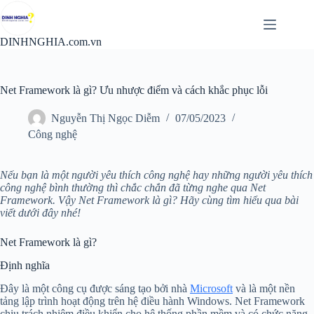
Chuyển
đến
phần
DINHNGHIA.com.vn
nội
dung
Net Framework là gì? Ưu nhược điểm và cách khắc phục lỗi
Nguyễn Thị Ngọc Diễm
07/05/2023
Công nghệ
Nếu bạn là một người yêu thích công nghệ hay những người yêu thích
công nghệ bình thường thì chắc chắn đã từng nghe qua Net
Framework. Vậy Net Framework là gì? Hãy cùng tìm hiểu qua bài
viết dưới đây nhé!
Net Framework là gì?
Định nghĩa
Đây là một công cụ được sáng tạo bởi nhà
Microsoft
và là một nền
tảng lập trình hoạt động trên hệ điều hành Windows. Net Framework
chịu trách nhiệm điều khiển cho hệ thống phần mềm và có chức năng