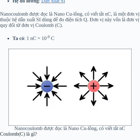
Hệ đo lường
:
Dẫn xuất SI
Nanocoulomb được đọc là Nano Cu-lông, có viết tắt nC, là một đơn vị
thuộc hệ dẫn xuất SI dùng để đo điện tích Q. Đơn vị này vốn là đơn vị
quy đổi từ đơn vị Coulomb (C).
-9
Ta có
: 1 nC = 10
C
Nanocoulomb được đọc là Nano Cu-lông, có viết tắt nC
Coulomb(C) là gì?