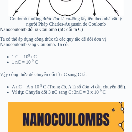
Coulomb thường được đọc là cu-lông lấy tên theo nhà vật lý
người Pháp Charles-Augustin de Coulomb
Nanocoulomb đổi ra Coulomb (nC đổi ra C)
Ta có thể áp dụng công thức từ các quy tắc để đổi đơn vị
Nanocoulomb sang Coulomb. Ta có:
9
1 C = 10
nC
-9
1 nC = 10
C
Vậy công thức để chuyển đổi từ nC sang C là:
-9
A nC = A x 10
C (Trong đó, A là số đơn vị cần chuyển đổi).
-9
Ví dụ
: Chuyển đổi 3 nC sang C: 3nC = 3 x 10
C