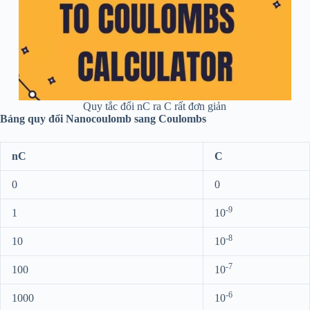
Quy tắc đổi nC ra C rất đơn giản
Bảng quy đổi Nanocoulomb sang Coulombs
nC
C
0
0
-9
1
10
-8
10
10
-7
100
10
-6
1000
10