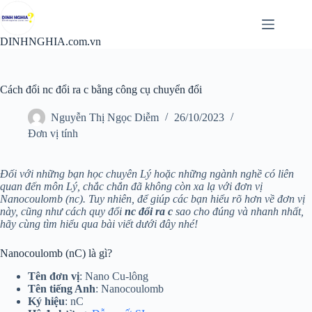
Chuyển
đến
phần
DINHNGHIA.com.vn
nội
dung
Cách đổi nc đổi ra c bằng công cụ chuyển đổi
Nguyễn Thị Ngọc Diễm
26/10/2023
Đơn vị tính
Đối với những bạn học chuyên Lý hoặc những ngành nghề có liên
quan đến môn Lý, chắc chắn đã không còn xa lạ với đơn vị
Nanocoulomb (nc). Tuy nhiên, để giúp các bạn hiểu rõ hơn về đơn vị
này, cũng như cách quy đổi
nc đổi ra c
sao cho đúng và nhanh nhất,
hãy cùng tìm hiểu qua bài viết dưới đây nhé!
Nanocoulomb (nC) là gì?
Tên đơn vị
: Nano Cu-lông
Tên tiếng Anh
: Nanocoulomb
Ký hiệu
: nC