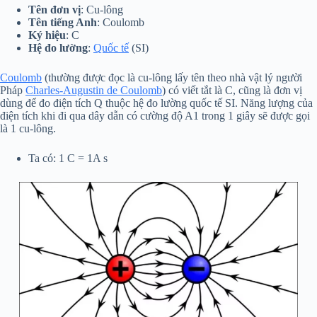
Tên đơn vị
: Cu-lông
Tên tiếng Anh
: Coulomb
Ký hiệu
: C
Hệ đo lường
:
Quốc tế
(SI)
Coulomb
(thường được đọc là cu-lông lấy tên theo nhà vật lý người
Pháp
Charles-Augustin de Coulomb
) có viết tắt là C, cũng là đơn vị
dùng để đo điện tích Q thuộc hệ đo lường quốc tế SI. Năng lượng của
điện tích khi đi qua dây dẫn có cường độ A1 trong 1 giây sẽ được gọi
là 1 cu-lông.
Ta có: 1 C = 1A s