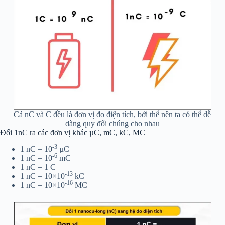
Cả nC và C đều là đơn vị đo điện tích, bởi thể nên ta có thể dễ
dàng quy đổi chúng cho nhau
Đổi 1nC ra các đơn vị khác µC, mC, kC, MC
-3
1 nC = 10
µC
-6
1 nC = 10
mC
1 nC = 1 C
-13
1 nC = 10×10
kC
-16
1 nC = 10×10
MC