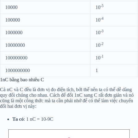
-5
10000
10
-4
100000
10
-3
1000000
10
-2
10000000
10
-1
100000000
10
1000000000
1
1nC bằng bao nhiêu C
Cả nC và C đều là đơn vị đo điện tích, bởi thể nên ta có thể dễ dàng
quy đổi chúng cho nhau. Cách để đổi 1nC sang C rất đơn giản và nó
cũng là một công thức mà ta cần phải nhớ để có thể làm việc chuyển
đổi hai đơn vị này:
Ta có
: 1 nC = 10-9C