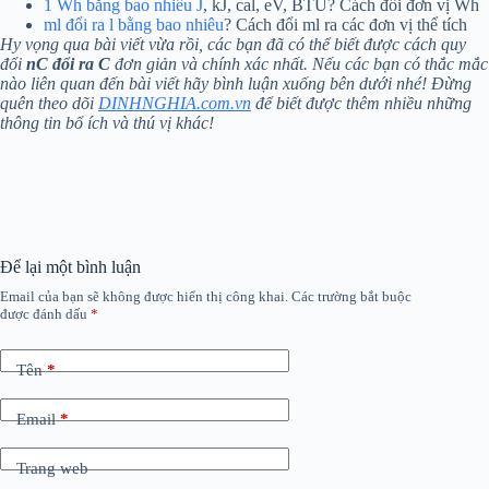
1 Wh bằng bao nhiêu J
, kJ, cal, eV, BTU? Cách đổi đơn vị Wh
ml đổi ra l bằng bao nhiêu
? Cách đổi ml ra các đơn vị thể tích
Hy vọng qua bài viết vừa rồi, các bạn đã có thể biết được cách quy
đổi
nC đổi ra C
đơn giản và chính xác nhất. Nếu các bạn có thắc mắc
nào liên quan đến bài viết hãy bình luận xuống bên dưới nhé! Đừng
quên theo dõi
DINHNGHIA.com.vn
để biết được thêm nhiều những
thông tin bổ ích và thú vị khác!
Để lại một bình luận
Email của bạn sẽ không được hiển thị công khai.
Các trường bắt buộc
được đánh dấu
*
Tên
*
Email
*
Trang web