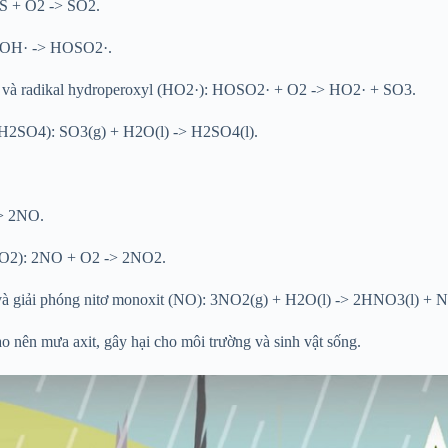
: S + O2 -> SO2.
+ OH· -> HOSO2·.
O3) và radikal hydroperoxyl (HO2·): HOSO2· + O2 -> HO2· + SO3.
c (H2SO4): SO3(g) + H2O(l) -> H2SO4(l).
-> 2NO.
 (NO2): 2NO + O2 -> 2NO2.
) và giải phóng nitơ monoxit (NO): 3NO2(g) + H2O(l) -> 2HNO3(l) + 
ạo nên mưa axit, gây hại cho môi trường và sinh vật sống.