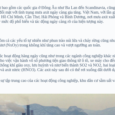
 axit bao gồm các quốc gia ở Đông Âu như Ba Lan đến Scandinavia, 
mặt với tình trạng mưa axit ngày càng gia tăng. Việt Nam, với lần 
P. Hồ Chí Minh, Cần Thơ, Hải Phòng và Bình Dương, nơi mưa axit xuất h
 mức độ phổ biến và tác động ngày càng rõ của hiện tượng này.
ồm cả các yếu tố tự nhiên như phun trào núi lửa và cháy rừng cũng nh
 nitơ (NxOy) trong không khí tăng cao và vượt ngưỡng an toàn.
 các hoạt động hàng ngày cũng như trong các ngành công nghiệp khác 
ho việc vận hành vô số phương tiện giao thông từ ô tô, xe máy cho đ
không khí giàu oxy, lưu huỳnh và nitơ biến thành SO2 và NO2, hai loại
à axit nitric (HNO3). Các axit này sau đó có thể rơi xuống đất dưới d
ự tập trung cao của các hoạt động công nghiệp, khu dân cư sầm uất v