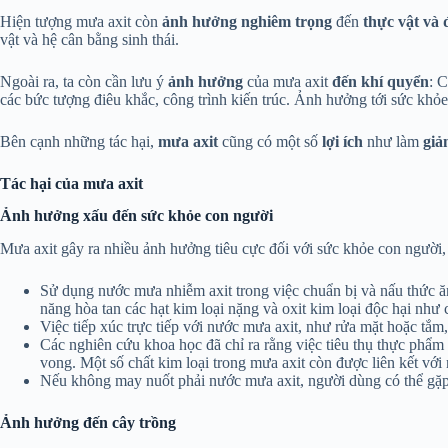
Hiện tượng mưa axit còn
ảnh hưởng nghiêm trọng
đến
thực vật và 
vật và hệ cân bằng sinh thái.
Ngoài ra, ta còn cần lưu ý
ảnh hưởng
của mưa axit
đến khí quyển
: 
các bức tượng điêu khắc, công trình kiến trúc. Ảnh hưởng tới sức khỏ
Bên cạnh những tác hại,
mưa axit
cũng có một số
lợi ích
như làm
giả
Tác hại của mưa axit
Ảnh hưởng xấu đến sức khỏe con người
Mưa axit gây ra nhiều ảnh hưởng tiêu cực đối với sức khỏe con người,
Sử dụng nước mưa nhiễm axit trong việc chuẩn bị và nấu thức ă
năng hòa tan các hạt kim loại nặng và oxit kim loại độc hại như
Việc tiếp xúc trực tiếp với nước mưa axit, như rửa mặt hoặc tắm
Các nghiên cứu khoa học đã chỉ ra rằng việc tiêu thụ thực phẩm
vong. Một số chất kim loại trong mưa axit còn được liên kết với
Nếu không may nuốt phải nước mưa axit, người dùng có thể gặp 
Ảnh hưởng đến cây trồng