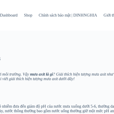
Dashboard
Shop
Chính sách bảo mật | DINHNGHIA
Giới 
g
ới môi trường. Vậy
mưa axit là gì
? Giải thích hiện tượng mưa axit nh
i viết giải thích hiện tượng mưa axit dưới đây!
 ô nhiễm đưa đến giảm độ pH của nước mưa xuống dưới 5-6, thường dao
 này, nước thông thường bao gồm nước uống thường giữ một mức pH an 