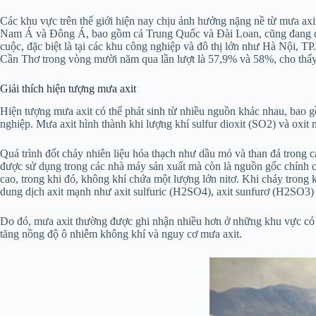
Các khu vực trên thế giới hiện nay chịu ảnh hưởng nặng nề từ mưa
Nam Á và Đông Á, bao gồm cả Trung Quốc và Đài Loan, cũng đang đối 
cuộc, đặc biệt là tại các khu công nghiệp và đô thị lớn như Hà Nội, T
Cần Thơ trong vòng mười năm qua lần lượt là 57,9% và 58%, cho thấy
Giải thích hiện tượng mưa axit
Hiện tượng mưa axit có thể phát sinh từ nhiều nguồn khác nhau, bao g
nghiệp. Mưa axit hình thành khi lượng khí sulfur dioxit (SO2) và oxit
Quá trình đốt cháy nhiên liệu hóa thạch như dầu mỏ và than đá trong
được sử dụng trong các nhà máy sản xuất mà còn là nguồn gốc chính c
cao, trong khi đó, không khí chứa một lượng lớn nitơ. Khi cháy trong 
dung dịch axit mạnh như axit sulfuric (H2SO4), axit sunfurơ (H2SO3) v
Do đó, mưa axit thường được ghi nhận nhiều hơn ở những khu vực có s
tăng nồng độ ô nhiễm không khí và nguy cơ mưa axit.