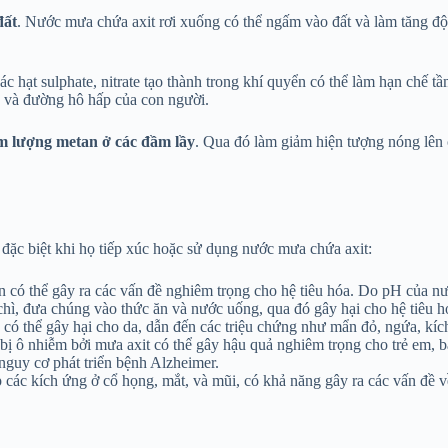
đất
. Nước mưa chứa axit rơi xuống có thể ngấm vào đất và làm tăng đ
Các hạt sulphate, nitrate tạo thành trong khí quyển có thể làm hạn chế
e và đường hô hấp của con người.
m lượng metan ở các đầm lầy
. Qua đó làm giảm hiện tượng nóng lên 
 đặc biệt khi họ tiếp xúc hoặc sử dụng nước mưa chứa axit:
n có thể gây ra các vấn đề nghiêm trọng cho hệ tiêu hóa. Do pH của nư
 chì, đưa chúng vào thức ăn và nước uống, qua đó gây hại cho hệ tiêu h
, có thể gây hại cho da, dẫn đến các triệu chứng như mẩn đỏ, ngứa, kí
 bị ô nhiễm bởi mưa axit có thể gây hậu quả nghiêm trọng cho trẻ em, b
 nguy cơ phát triển bệnh Alzheimer.
các kích ứng ở cổ họng, mắt, và mũi, có khả năng gây ra các vấn đề 