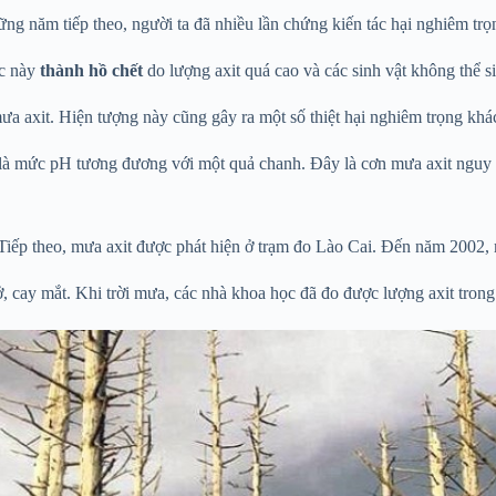
ững năm tiếp theo, người ta đã nhiều lần chứng kiến tác hại nghiêm trọ
c này
thành hồ chết
do lượng axit quá cao và các sinh vật không thể s
a axit. Hiện tượng này cũng gây ra một số thiệt hại nghiêm trọng kh
 là mức pH tương đương với một quả chanh. Đây là cơn mưa axit nguy h
 Tiếp theo, mưa axit được phát hiện ở trạm đo Lào Cai. Đến năm 2002, m
, cay mắt. Khi trời mưa, các nhà khoa học đã đo được lượng axit tron