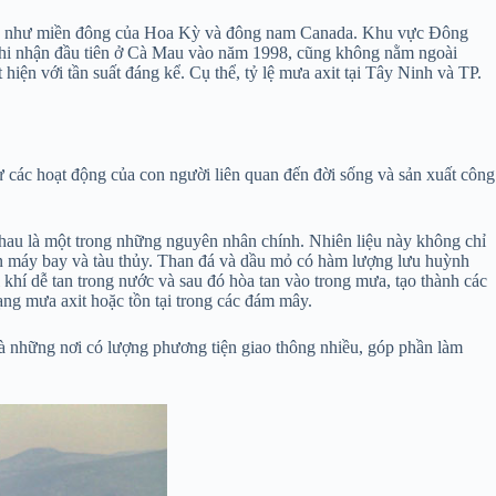
cũng như miền đông của Hoa Kỳ và đông nam Canada. Khu vực Đông
ghi nhận đầu tiên ở Cà Mau vào năm 1998, cũng không nằm ngoài
iện với tần suất đáng kể. Cụ thể, tỷ lệ mưa axit tại Tây Ninh và TP.
ư các hoạt động của con người liên quan đến đời sống và sản xuất công
nhau là một trong những nguyên nhân chính. Nhiên liệu này không chỉ
ến máy bay và tàu thủy. Than đá và dầu mỏ có hàm lượng lưu huỳnh
 khí dễ tan trong nước và sau đó hòa tan vào trong mưa, tạo thành các
ạng mưa axit hoặc tồn tại trong các đám mây.
à những nơi có lượng phương tiện giao thông nhiều, góp phần làm