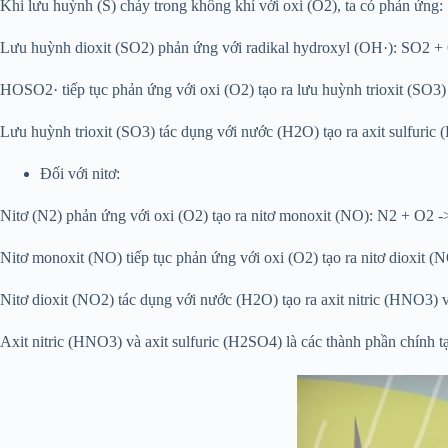
Khi lưu huỳnh (S) cháy trong không khí với oxi (O2), ta có phản ứng
Lưu huỳnh dioxit (SO2) phản ứng với radikal hydroxyl (OH·): SO2 
HOSO2· tiếp tục phản ứng với oxi (O2) tạo ra lưu huỳnh trioxit (S
Lưu huỳnh trioxit (SO3) tác dụng với nước (H2O) tạo ra axit sulfuri
Đối với nitơ:
Nitơ (N2) phản ứng với oxi (O2) tạo ra nitơ monoxit (NO): N2 + O2 
Nitơ monoxit (NO) tiếp tục phản ứng với oxi (O2) tạo ra nitơ dioxit
Nitơ dioxit (NO2) tác dụng với nước (H2O) tạo ra axit nitric (HNO3
Axit nitric (HNO3) và axit sulfuric (H2SO4) là các thành phần chính t