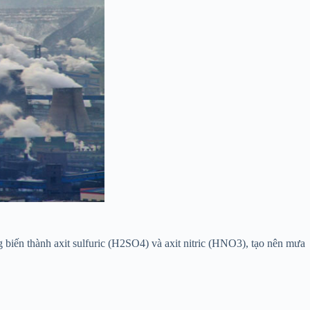
g biến thành axit sulfuric (H2SO4) và axit nitric (HNO3), tạo nên mưa