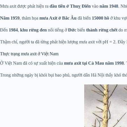
Mưa axit được phát hiện ra
đầu tiên ở Thuỵ Ðiển
vào
năm 1948
. Nh
Năm 1959
, thảm họa
mưa Axit ở Bắc Âu
đã biến
15000 hồ
ở khu vự
Đến
1984
,
khu rừng đen
nổi tiếng ở
Đức
biến
thành rừng chết
do mư
Thậm chí, người ta đã từng phát hiện lượng mưa axit với pH = 2. Đây
Thực trạng mưa axit ở Việt Nam
Ở Việt Nam đã có sự xuất hiện của
mưa axit tại Cà Mau năm 1998
.
Trong những ngày bị khói bụi bao phủ, người dân Hà Nội thấy khó thở