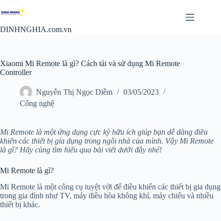
Chuyển
đến
phần
DINHNGHIA.com.vn
nội
dung
Xiaomi Mi Remote là gì? Cách tải và sử dụng Mi Remote
Controller
Nguyễn Thị Ngọc Diễm
03/05/2023
Công nghệ
Mi Remote là một ứng dụng cực kỳ hữu ích giúp bạn dễ dàng điều
khiển các thiết bị gia dụng trong ngôi nhà của mình. Vậy Mi Remote
là gì? Hãy cùng tìm hiểu qua bài viết dưới đây nhé!
Mi Remote là gì?
Mi Remote là một công cụ tuyệt vời để điều khiển các thiết bị gia dụng
trong gia đình như TV, máy điều hòa không khí, máy chiếu và nhiều
thiết bị khác.